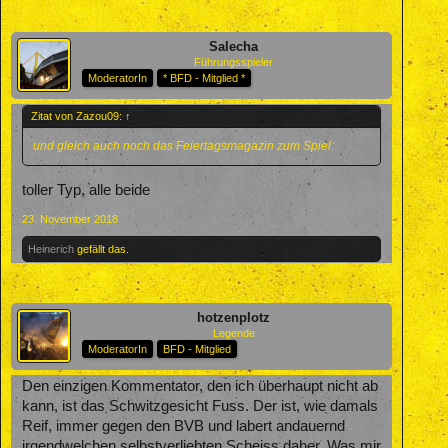
Salecha
Führungsspieler
ModeratorIn
* BFD - Mitglied *
Zitat von Zazou09:
↑
und gleich auch noch das Feiertagsmagazin zum Spiel:
toller Typ, alle beide
23. November 2018
Heinerich
gefällt das.
hotzenplotz
Legende
ModeratorIn
BFD - Mitglied
Den einzigen Kommentator, den ich überhaupt nicht ab
kann, ist das Schwitzgesicht Fuss. Der ist, wie damals
Reif, immer gegen den BVB und labert andauernd
irgendwelchen selbstverliebten Scheiss daher. Was mir