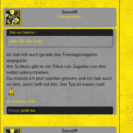
Zazou09
Führungsspieler
Zitat von Salecha:
↑
toller Typ, alle beide
lol, hab mir auch gerade das Feiertagsmagazin
angeguckt.
Am Schluss gibt es ein Trikot von Zagadou von ihm
selbst unterschrieben.
Da musste ich jetzt spontan grinsen, weil ich hab auch
so eins, samt Selfi mit ihm. Der Typ ist soooo cool!
24. November 2018
Floralys
gefällt das.
Zazou09