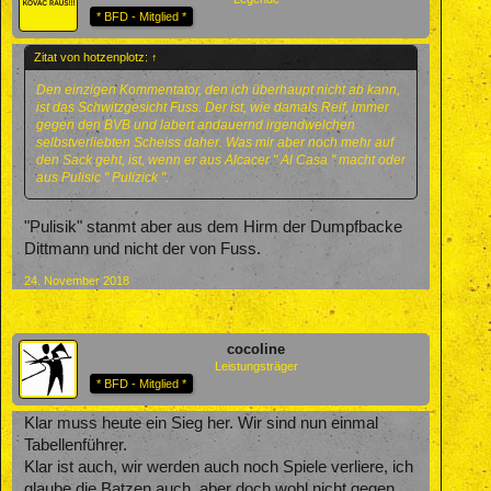
* BFD - Mitglied *
Zitat von hotzenplotz:
↑
Den einzigen Kommentator, den ich überhaupt nicht ab kann,
ist das Schwitzgesicht Fuss. Der ist, wie damals Reif, immer
gegen den BVB und labert andauernd irgendwelchen
selbstverliebten Scheiss daher. Was mir aber noch mehr auf
den Sack geht, ist, wenn er aus Alcacer " Al Casa " macht oder
aus Pulisic " Pulizick ".
"Pulisik" stanmt aber aus dem Hirm der Dumpfbacke
Dittmann und nicht der von Fuss.
24. November 2018
cocoline
Leistungsträger
* BFD - Mitglied *
Klar muss heute ein Sieg her. Wir sind nun einmal
Tabellenführer.
Klar ist auch, wir werden auch noch Spiele verliere, ich
glaube die Batzen auch, aber doch wohl nicht gegen