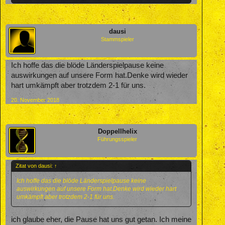
dausi
Stammspieler
Ich hoffe das die blöde Länderspielpause keine
auswirkungen auf unsere Form hat.Denke wird wieder
hart umkämpft aber trotzdem 2-1 für uns.
20. November 2018
Doppellhelix
Führungsspieler
Zitat von dausi:
↑
Ich hoffe das die blöde Länderspielpause keine
auswirkungen auf unsere Form hat.Denke wird wieder hart
umkämpft aber trotzdem 2-1 für uns.
ich glaube eher, die Pause hat uns gut getan. Ich meine