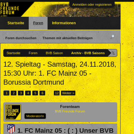
Anmelden oder registrieren
Startseite
Foren
Informationen
Foren durchsuchen
Themen mit aktuellen Beiträgen
Startseite
Foren
BVB Saison
Archiv - BVB Saisons
12. Spieltag - Samstag, 24.11.2018,
15:30 Uhr: 1. FC Mainz 05 -
Borussia Dortmund
1
2
3
4
5
6
→
12
Weiter >
Forenteam
BVB Freunde Forum
ModeratorIn
1. FC Mainz 05 : ( : ) Unser BVB