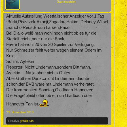
Stammspieler
Aktuelle Aufstellung Westfälischer Anzeiger vor 1 Tag
:Bürki,Piszczek,Akanji,Zagadou,Hakimi,Delaney,Witsel
,Sancho Reus,Bruun Larsen,Paco
Bei Diallo weiß man wohl noch nicht ob es für die
Startelf reicht,oder nur die Bank.
Favre hat wohl 29 von 30 Spieler zur Verfügung,
Nur Schmelzer fehlt weiter wegen eienem Ödem im
Knie.
Schirri: Aytekin
Reporter: Nicht Lindemann,sondern Dittmann.
Aytekin.....Na ja,ahne nichts Gutes.
Aber Gott sei Dank...nicht Lindemann,dachte
schon,der BVB wäre mit Lindemann verheiratet.
Der kommentiert Sonntag,Gladbach-Hannover.
Die Frage bleibt offen ob er nun Gladbach oder
Hannover Fan ist.
23. November 2018
Floralys
gefällt das.