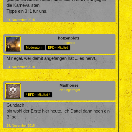
die Karnevalisten.
Tippe ein 3 :1 für uns.
24. November 2018
hotzenplotz
Legende
ModeratorIn
BFD - Mitglied
Mir egal, wer damit angefangen hat ... es nervt.
24. November 2018
Madhouse
Leistungsträger
* BFD - Mitglied *
Gundach !
bin wohl der Erste hier heute. Ich Dattel dann noch ein
Bi´sell.
24. November 2018