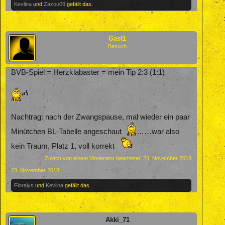
Kevlina
und
Zazou09
gefällt das.
Gast1
Besuch
BVB-Spiel = Herzklabaster = mein Tip 2:3 (1:1)
Nachtrag: nach der Zwangspause, mal wieder ein paar
Minütchen BL-Tabelle angeschaut
……war also
kein Traum, Platz 1, voll korrekt
Zuletzt von einem Moderator bearbeitet:
23. November 2018
23. November 2018
Floralys
und
Kevlina
gefällt das.
Akki_71