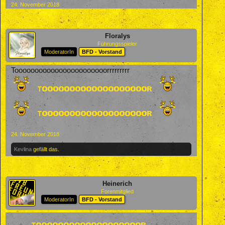
24. November 2018
Floralys
Führungsspieler
ModeratorIn
BFD - Vorstand
Tooooooooooooooooooooooorrrrrrrrr
24. November 2018
Kevlina
gefällt das.
Heinerich
Forenmitglied
ModeratorIn
BFD - Vorstand