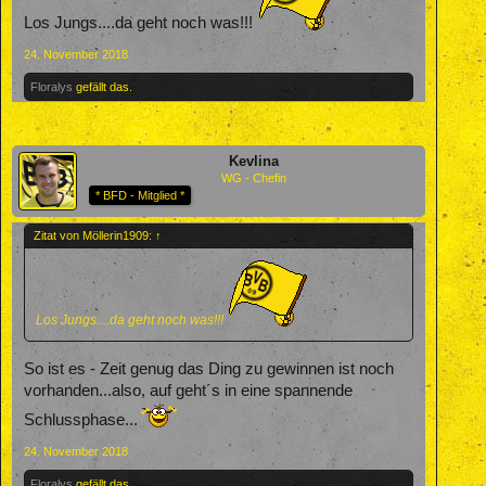
Los Jungs....da geht noch was!!!
24. November 2018
Floralys
gefällt das.
Kevlina
WG - Chefin
* BFD - Mitglied *
Zitat von Möllerin1909:
↑
Los Jungs....da geht noch was!!!
So ist es - Zeit genug das Ding zu gewinnen ist noch
vorhanden...also, auf geht´s in eine spannende
Schlussphase...
24. November 2018
Floralys
gefällt das.