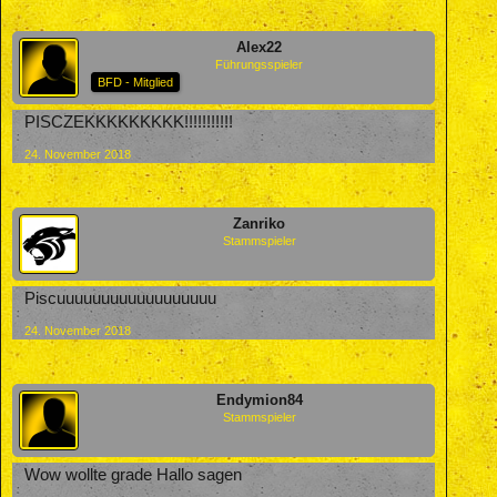
Alex22
Führungsspieler
BFD - Mitglied
PISCZEKKKKKKKKK!!!!!!!!!!!
24. November 2018
Zanriko
Stammspieler
Piscuuuuuuuuuuuuuuuuuu
24. November 2018
Endymion84
Stammspieler
Wow wollte grade Hallo sagen