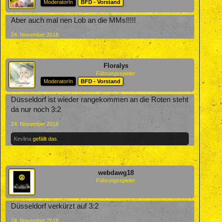
ModeratorIn
BFD - Vorstand
Aber auch mal nen Lob an die MMs!!!!!
24. November 2018
Floralys
Führungsspieler
ModeratorIn
BFD - Vorstand
Düsseldorf ist wieder rangekommen an die Roten steht
da nur noch 3:2
24. November 2018
Kevlina
gefällt das.
webdawg18
Führungsspieler
Düsseldorf verkürzt auf 3:2
24. November 2018