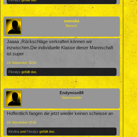
svenska
Besuch
Jaaaa ,Rückschläge verkraften können wir
inzwischen.Die individuelle Klasse dieser Mannschaft
ist super
24. November 2018
Floralys
gefällt das.
Endymion84
Stammspieler
Hoffentlich fangen die jetzt wieder keinen scheisse an
24. November 2018
Kevlina
und
Floralys
gefällt das.