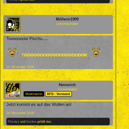
Möllerin1909
Leistungsträger
Toooooooor Pischu.....
24. November 2018
Heinerich
Forenmitglied
ModeratorIn
BFD - Vorstand
Jetzt kommt es auf das Wollen an!
24. November 2018
Floralys
und
Kevlina
gefällt das.