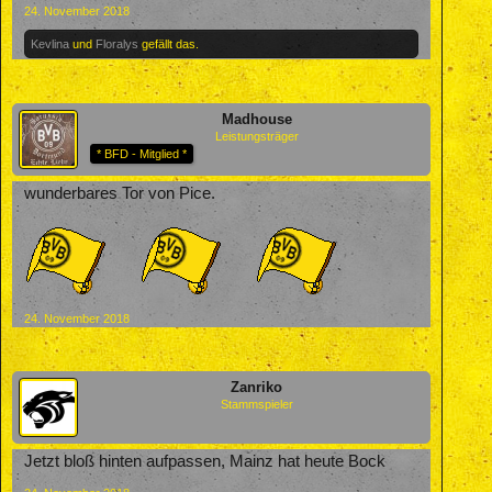
24. November 2018
Kevlina
und
Floralys
gefällt das.
Madhouse
Leistungsträger
* BFD - Mitglied *
wunderbares Tor von Pice.
24. November 2018
Zanriko
Stammspieler
Jetzt bloß hinten aufpassen, Mainz hat heute Bock