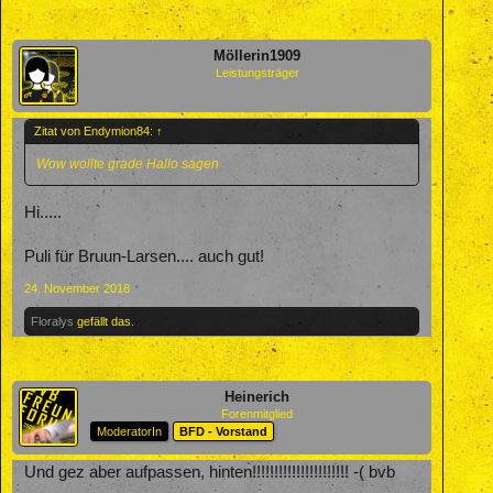
Möllerin1909
Leistungsträger
Zitat von Endymion84:
↑
Wow wollte grade Hallo sagen
Hi.....
Puli für Bruun-Larsen.... auch gut!
24. November 2018
Floralys
gefällt das.
Heinerich
Forenmitglied
ModeratorIn
BFD - Vorstand
Und gez aber aufpassen, hinten!!!!!!!!!!!!!!!!!!!!!! -( bvb