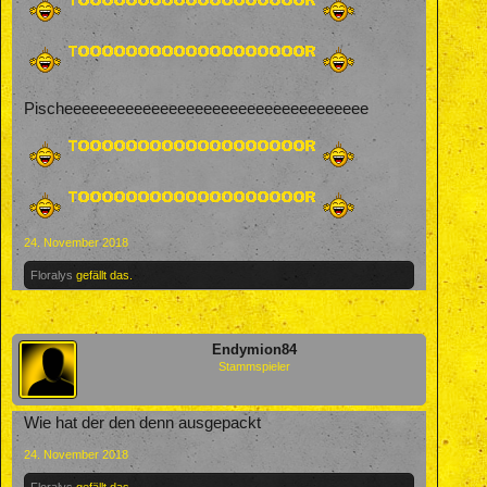
Pischeeeeeeeeeeeeeeeeeeeeeeeeeeeeeeeeeee
24. November 2018
Floralys
gefällt das.
Endymion84
Stammspieler
Wie hat der den denn ausgepackt
24. November 2018
Floralys
gefällt das.