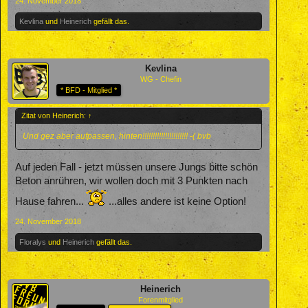
24. November 2018
Kevlina
und
Heinerich
gefällt das.
Kevlina
WG - Chefin
* BFD - Mitglied *
Zitat von Heinerich:
↑
Und gez aber aufpassen, hinten!!!!!!!!!!!!!!!!!!!!!! -( bvb
Auf jeden Fall - jetzt müssen unsere Jungs bitte schön
Beton anrühren, wir wollen doch mit 3 Punkten nach
Hause fahren...
...alles andere ist keine Option!
24. November 2018
Floralys
und
Heinerich
gefällt das.
Heinerich
Forenmitglied