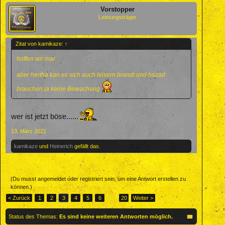
Vorstopper
Leistungsträger
Zitat von kamikaze:
↑
hoffen wir mal
aber hertha kan es sich auch leisern brandt und hazad
brauchen ja keine Bewachung
wer ist jetzt böse......
13. März 2021
kamikaze
und
Heinerich
gefällt das.
(Du musst angemeldet oder registriert sein, um eine Antwort erstellen zu
können.)
< Zurück
1
2
3
4
5
6
→
20
Weiter >
Status des Themas:
Es sind keine weiteren Antworten möglich.