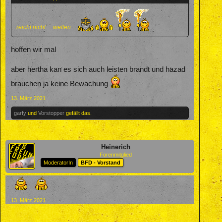
reicht nicht ... wetten....
hoffen wir mal
aber hertha kan es sich auch leisten brandt und hazad
brauchen ja keine Bewachung
13. März 2021
garfy
und
Vorstopper
gefällt das.
Heinerich
Forenmitglied
ModeratorIn
BFD - Vorstand
13. März 2021