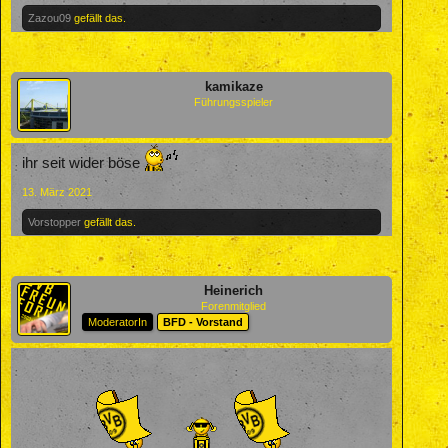
Zazou09
gefällt das.
kamikaze
Führungsspieler
ihr seit wider böse
13. März 2021
Vorstopper
gefällt das.
Heinerich
Forenmitglied
ModeratorIn
BFD - Vorstand