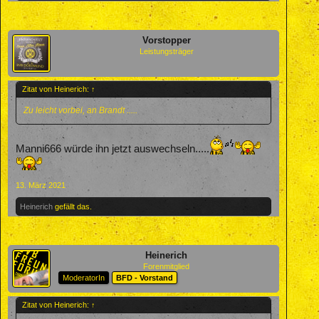
Vorstopper
Leistungsträger
Zitat von Heinerich:
↑
Zu leicht vorbei, an Brandt .....
Manni666 würde ihn jetzt auswechseln.....
13. März 2021
Heinerich
gefällt das.
Heinerich
Forenmitglied
ModeratorIn
BFD - Vorstand
Zitat von Heinerich:
↑