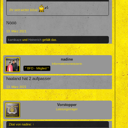
ihr seit wider böse
Nööö
13. März 2021
kamikaze
und
Heinerich
gefällt das.
nadine
Informationsministerin
* BFD - Mitglied *
haaland hat 2 aufpasser
13. März 2021
Vorstopper
Leistungsträger
Zitat von nadine:
↑