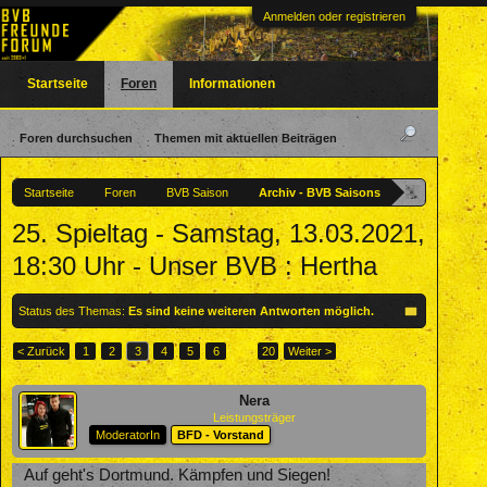
Anmelden oder registrieren
Startseite
Foren
Informationen
Foren durchsuchen
Themen mit aktuellen Beiträgen
Startseite
Foren
BVB Saison
Archiv - BVB Saisons
25. Spieltag - Samstag, 13.03.2021,
18:30 Uhr - Unser BVB : Hertha
Status des Themas:
Es sind keine weiteren Antworten möglich.
< Zurück
1
2
3
4
5
6
→
20
Weiter >
Nera
Leistungsträger
ModeratorIn
BFD - Vorstand
Auf geht's Dortmund. Kämpfen und Siegen!