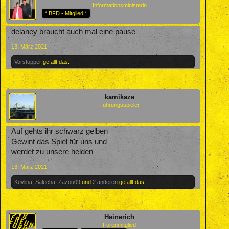
Informationsministerin
* BFD - Mitglied *
delaney braucht auch mal eine pause
13. März 2021
Vorstopper
gefällt das.
kamikaze
Führungsspieler
Auf gehts ihr schwarz gelben
Gewint das Spiel für uns und
werdet zu unsere helden
13. März 2021
Kevlina
,
Salecha
,
Zazou09
und
2 anderen
gefällt das.
Heinerich
Forenmitglied