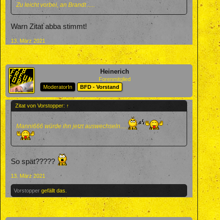
Zu leicht vorbei, an Brandt .....
Warn Zitat abba stimmt!
13. März 2021
Heinerich
Forenmitglied
ModeratorIn
BFD - Vorstand
Zitat von Vorstopper:
↑
Manni666 würde ihn jetzt auswechseln.....
So spät?????
13. März 2021
Vorstopper
gefällt das.