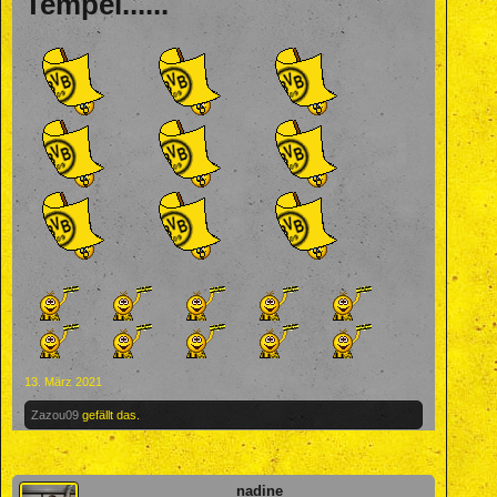
Tempel......
13. März 2021
Zazou09
gefällt das.
nadine