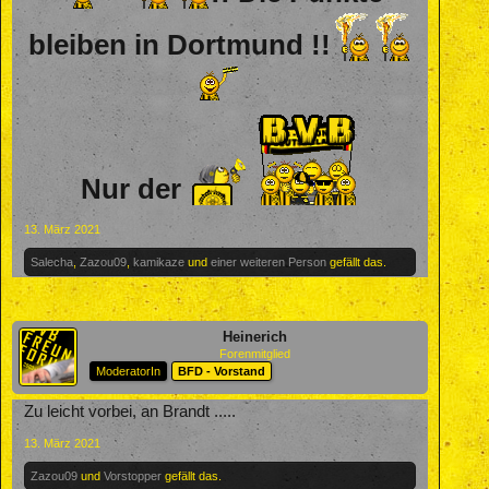
bleiben in Dortmund !!
Nur der
13. März 2021
Salecha
,
Zazou09
,
kamikaze
und
einer weiteren Person
gefällt das.
Heinerich
Forenmitglied
ModeratorIn
BFD - Vorstand
Zu leicht vorbei, an Brandt .....
13. März 2021
Zazou09
und
Vorstopper
gefällt das.