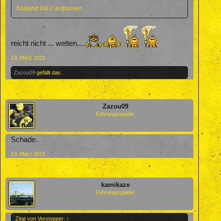
haaland hat 2 aufpasser
reicht nicht ... wetten....
13. März 2021
Zazou09
gefällt das.
Zazou09
Führungsspieler
Schade.
13. März 2021
kamikaze
Führungsspieler
Zitat von Vorstopper:
↑