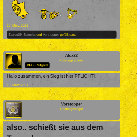
13. März 2021
Zazou09
,
Salecha
und
Vorstopper
gefällt das.
Alex22
Führungsspieler
BFD - Mitglied
Hallo zusammen, ein Sieg ist hier PFLICHT!
13. März 2021
Vorstopper
Leistungsträger
also.. schießt sie aus dem