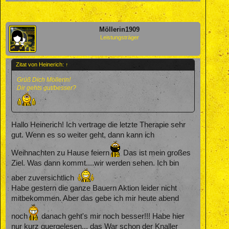
Möllerin1909
Leistungsträger
Zitat von Heinerich:
↑
Grüß Dich Möllerin!
Dir gehts gut/besser?
Hallo Heinerich! Ich vertrage die letzte Therapie sehr
gut. Wenn es so weiter geht, dann kann ich
Weihnachten zu Hause feiern
Das ist mein großes
Ziel. Was dann kommt....wir werden sehen. Ich bin
aber zuversichtlich
Habe gestern die ganze Bauern Aktion leider nicht
mitbekommen. Aber das gebe ich mir heute abend
noch
danach geht's mir noch besser!!! Habe hier
nur kurz quergelesen... das War schon der Knaller