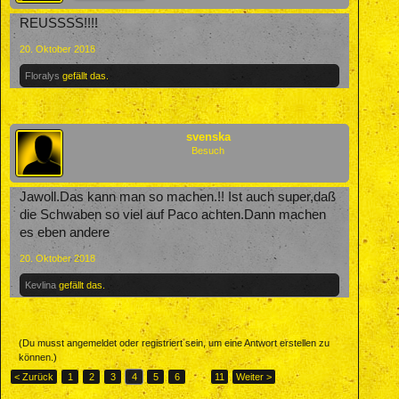
REUSSSS!!!!
20. Oktober 2018
Floralys
gefällt das.
svenska
Besuch
Jawoll.Das kann man so machen.!! Ist auch super,daß
die Schwaben so viel auf Paco achten.Dann machen
es eben andere
20. Oktober 2018
Kevlina
gefällt das.
(Du musst angemeldet oder registriert sein, um eine Antwort erstellen zu
können.)
< Zurück
1
2
3
4
5
6
→
11
Weiter >