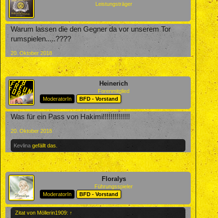
Leistungsträger
Warum lassen die den Gegner da vor unserem Tor
rumspielen.....????
20. Oktober 2018
Heinerich
Forenmitglied
ModeratorIn
BFD - Vorstand
Was für ein Pass von Hakimi!!!!!!!!!!!!!!
20. Oktober 2018
Kevlina
gefällt das.
Floralys
Führungsspieler
ModeratorIn
BFD - Vorstand
Zitat von Möllerin1909:
↑