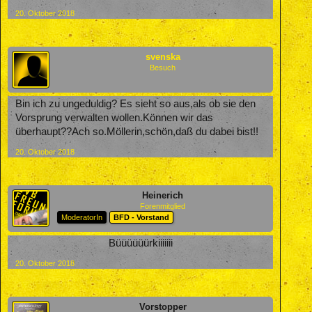
20. Oktober 2018
svenska
Besuch
Bin ich zu ungeduldig? Es sieht so aus,als ob sie den
Vorsprung verwalten wollen.Können wir das
überhaupt??Ach so.Möllerin,schön,daß du dabei bist!!
20. Oktober 2018
Heinerich
Forenmitglied
ModeratorIn
BFD - Vorstand
Büüüüüürkiiiiiii​
20. Oktober 2018
Vorstopper