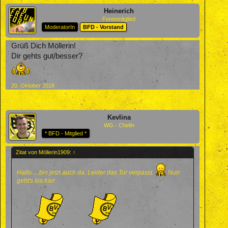
Heinerich
Forenmitglied
ModeratorIn
BFD - Vorstand
Grüß Dich Möllerin!
Dir gehts gut/besser?
20. Oktober 2018
Kevlina
WG - Chefin
* BFD - Mitglied *
Zitat von Möllerin1909:
↑
Hallo.....bin jetzt auch da. Leider das Tor verpasst.
Nun
geht's los hier