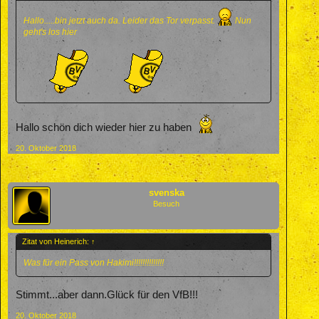
Hallo.....bin jetzt auch da. Leider das Tor verpasst.
Nun
geht's los hier
Hallo schön dich wieder hier zu haben
20. Oktober 2018
svenska
Besuch
Zitat von Heinerich:
↑
Was für ein Pass von Hakimi!!!!!!!!!!!!!!
Stimmt...aber dann.Glück für den VfB!!!
20. Oktober 2018