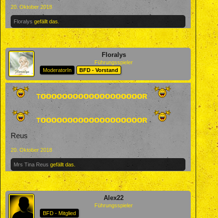
20. Oktober 2018
Floralys
gefällt das.
Floralys
Führungsspieler
ModeratorIn
BFD - Vorstand
Reus
20. Oktober 2018
Mrs Tina Reus
gefällt das.
Alex22
Führungsspieler
BFD - Mitglied