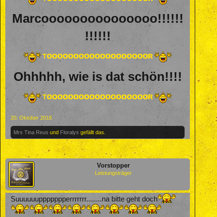
Marcooooooooooooooo!!!!!!
!!!!!!
Ohhhhh, wie is dat schön!!!!
20. Oktober 2018
Mrs Tina Reus
und
Floralys
gefällt das.
Vorstopper
Leistungsträger
Suuuuuuppppppperrrrrrr........na bitte geht doch