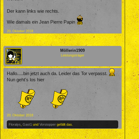
Der kann links wie rechts.
Wie damals ein Jean Pierre Papin
20. Oktober 2018
Möllerin1909
Leistungsträger
Hallo.....bin jetzt auch da. Leider das Tor verpasst.
Nun geht's los hier
20. Oktober 2018
Floralys
,
Gast1
und
Vorstopper
gefällt das.