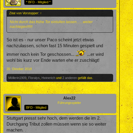
* BFD - Mitglied *
Zitat von Vorstopper:
↑
Nicht durch das frühe Tor einlullen lassen.......weiter
nachlegen!!!!!!
So ist es - nur unser Paco scheint jetzt etwas
nachzulassen, schon fast 15 Minuten gespielt und
immer noch kein Tor geschossen...
...er wird
wohl bis kurz vor Ende warten ehe er zuschlägt!
20. Oktober 2018
Möllerin1909
,
Floralys
,
Heinerich
und
2 anderen
gefällt das.
Alex22
Führungsspieler
BFD - Mitglied
Stuttgart presst sehr hoch, dem werden die im 2.
Durchgang Tribut zollen müssen wenn sie so weiter
machen.