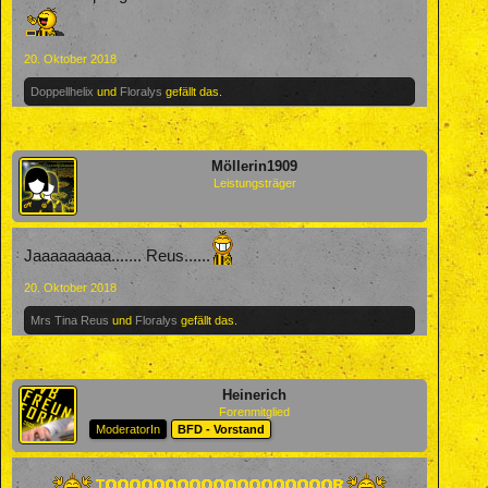
20. Oktober 2018
Doppellhelix
und
Floralys
gefällt das.
Möllerin1909
Leistungsträger
Jaaaaaaaaa....... Reus......
20. Oktober 2018
Mrs Tina Reus
und
Floralys
gefällt das.
Heinerich
Forenmitglied
ModeratorIn
BFD - Vorstand