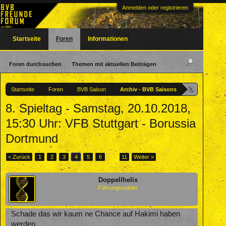
Anmelden oder registrieren
Startseite
Foren
Informationen
Foren durchsuchen
Themen mit aktuellen Beiträgen
Startseite
Foren
BVB Saison
Archiv - BVB Saisons
8. Spieltag - Samstag, 20.10.2018,
15:30 Uhr: VFB Stuttgart - Borussia
Dortmund
< Zurück
1
2
3
4
5
6
→
11
Weiter >
Doppellhelix
Führungsspieler
Schade das wir kaum ne Chance auf Hakimi haben
werden.