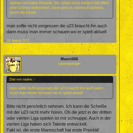
meinen höchsten Respekt. Der Junge muss einfach viel öfters
eine Chance bekommen. Dann geht er, meines Erachtens,
durch die Decke.
man sollte nicht vergessen die u23 braucht ihn auch
dann muss man immer schauen wo er spielt aktuell
29. August 2021
Manni666
Leistungsträger
Zitat von nadine:
↑
man sollte nicht vergessen die u23 braucht ihn auch dann
muss man immer schauen wo er spielt aktuell
Bitte nicht persönlich nehmen. Ich kann die Scheiße
mit der u23 nicht mehr hören. Ob die jetzt in der dritten
oder vierten Liga spielen ist mir schnuppe. Auch in der
vierten Liga haben sich Talente entwickelt.
Fakt ist, die erste Mannschaft hat erste Priorität!