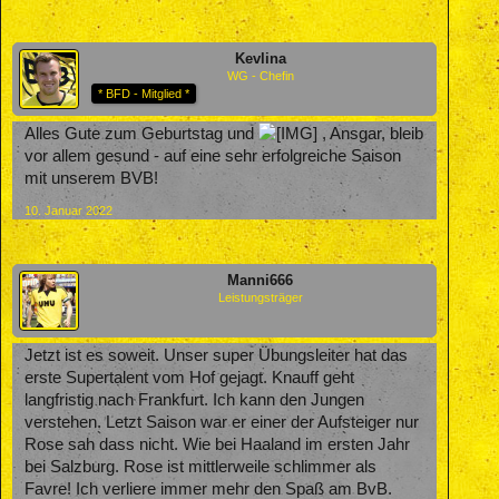
Kevlina
WG - Chefin
* BFD - Mitglied *
Alles Gute zum Geburtstag und
, Ansgar, bleib
vor allem gesund - auf eine sehr erfolgreiche Saison
mit unserem BVB!
10. Januar 2022
Manni666
Leistungsträger
Jetzt ist es soweit. Unser super Übungsleiter hat das
erste Supertalent vom Hof gejagt. Knauff geht
langfristig nach Frankfurt. Ich kann den Jungen
verstehen. Letzt Saison war er einer der Aufsteiger nur
Rose sah dass nicht. Wie bei Haaland im ersten Jahr
bei Salzburg. Rose ist mittlerweile schlimmer als
Favre! Ich verliere immer mehr den Spaß am BvB.