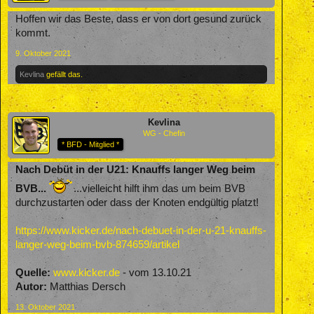
Hoffen wir das Beste, dass er von dort gesund zurück
kommt.
9. Oktober 2021
Kevlina
gefällt das.
Kevlina
WG - Chefin
* BFD - Mitglied *
Nach Debüt in der U21: Knauffs langer Weg beim
BVB...
...vielleicht hilft ihm das um beim BVB
durchzustarten oder dass der Knoten endgültig platzt!
https://www.kicker.de/nach-debuet-in-der-u-21-knauffs-
langer-weg-beim-bvb-874659/artikel
Quelle:
www.kicker.de
- vom 13.10.21
Autor:
Matthias Dersch
13. Oktober 2021