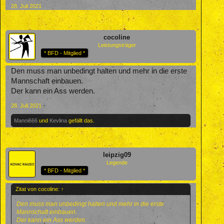
28. Juli 2021
cocoline
Leistungsträger
* BFD - Mitglied *
Den muss man unbedingt halten und mehr in die erste
Mannschaft einbauen.
Der kann ein Ass werden.
28. Juli 2021
Manni666
und
Kevlina
gefällt das.
leipzig09
Legende
* BFD - Mitglied *
Zitat von cocoline:
↑
Den muss man unbedingt halten und mehr in die erste
Mannschaft einbauen.
Der kann ein Ass werden.