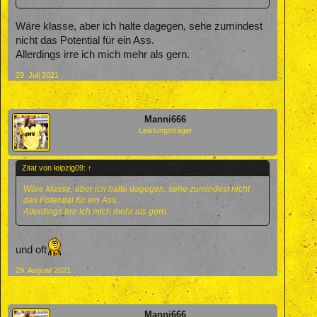
Wäre klasse, aber ich halte dagegen, sehe zumindest
nicht das Potential für ein Ass.
Allerdings irre ich mich mehr als gern.
29. Juli 2021
Manni666
Leistungsträger
Zitat von leipzig09:
↑
Wäre klasse, aber ich halte dagegen, sehe zumindest nicht
das Potential für ein Ass.
Allerdings irre ich mich mehr als gern.
und oft
29. August 2021
Manni666