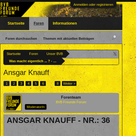
Anmelden oder registrieren
Startseite
Foren
Informationen
Foren durchsuchen
Themen mit aktuellen Beiträgen
Startseite
Foren
Unser BVB
Was macht eigentlich ... ? - Ehemalige BVBler
Ansgar Knauff
1
2
3
4
5
6
→
8
Weiter >
Forenteam
BVB Freunde Forum
ModeratorIn
ANSGAR KNAUFF - NR.: 36