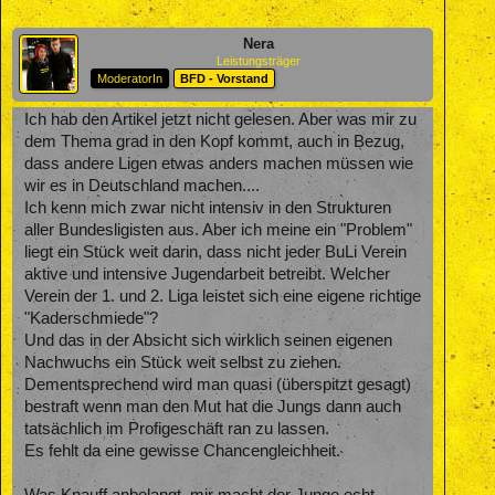
Nera
Leistungsträger
ModeratorIn
BFD - Vorstand
Ich hab den Artikel jetzt nicht gelesen. Aber was mir zu
dem Thema grad in den Kopf kommt, auch in Bezug,
dass andere Ligen etwas anders machen müssen wie
wir es in Deutschland machen....
Ich kenn mich zwar nicht intensiv in den Strukturen
aller Bundesligisten aus. Aber ich meine ein "Problem"
liegt ein Stück weit darin, dass nicht jeder BuLi Verein
aktive und intensive Jugendarbeit betreibt. Welcher
Verein der 1. und 2. Liga leistet sich eine eigene richtige
"Kaderschmiede"?
Und das in der Absicht sich wirklich seinen eigenen
Nachwuchs ein Stück weit selbst zu ziehen.
Dementsprechend wird man quasi (überspitzt gesagt)
bestraft wenn man den Mut hat die Jungs dann auch
tatsächlich im Profigeschäft ran zu lassen.
Es fehlt da eine gewisse Chancengleichheit.
Was Knauff anbelangt, mir macht der Junge echt