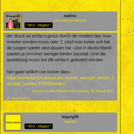
nadine
Informationsministerin
* BFD - Mitglied *
der druck ist einfach gross durch die medien das man
meister werden muss oder 2 .Und man keine zeit hat
die jungen spieler einzubauen hat .Und in deutschland
spielen ja immmer weniger kinder fussball .Und die
ausbildung muss bei dfb einfach geändert werden
hier guter artikel von kicker dazu
https://www.kicker.de/warum_immer_weniger_kinder_f
ussball_spielen-772569/artikel
Zuletzt von einem Moderator bearbeitet:
30. August 2021
29. August 2021
leipzig09
Legende
* BFD - Mitglied *