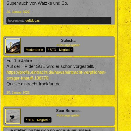
Super auch von Watzke und Co.
20. Januar 2022
hotzenplotz
gefällt das.
Salecha
Führungsspieler
ModeratorIn
* BFD - Mitglied *
Für 1,5 Jahre
Auf der HP der SGE wird er schon vorgestellt.
https://profis.eintracht.de/news/eintracht-verpflichtet-
ansgar-knauff-138770
Quelle: eintracht-frankfurt.de
20. Januar 2022
Saar-Borusse
Führungsspieler
* BFD - Mitglied *
Die stellen ihn bei sich so vor wie wir unsere