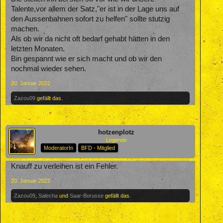
Talente,vor allem der Satz,"er ist in der Lage uns auf
den Aussenbahnen sofort zu helfen" sollte stutzig
machen.
Als ob wir da nicht oft bedarf gehabt hätten in den
letzten Monaten.
Bin gespannt wie er sich macht und ob wir den
nochmal wieder sehen.
20. Januar 2022
Zazou09
gefällt das.
hotzenplotz
Legende
ModeratorIn
BFD - Mitglied
Knauff zu verleihen ist ein Fehler.
20. Januar 2022
Zazou09
,
Salecha
und
Saar-Borusse
gefällt das.