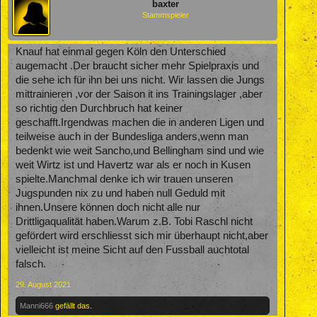
baxter
Stammspieler
Knauf hat einmal gegen Köln den Unterschied
augemacht .Der braucht sicher mehr Spielpraxis und
die sehe ich für ihn bei uns nicht. Wir lassen die Jungs
mittrainieren ,vor der Saison it ins Trainingslager ,aber
so richtig den Durchbruch hat keiner
geschafft.Irgendwas machen die in anderen Ligen und
teilweise auch in der Bundesliga anders,wenn man
bedenkt wie weit Sancho,und Bellingham sind und wie
weit Wirtz ist und Havertz war als er noch in Kusen
spielte.Manchmal denke ich wir trauen unseren
Jugspunden nix zu und haben null Geduld mit
ihnen.Unsere können doch nicht alle nur
Drittligaqualität haben.Warum z.B. Tobi Raschl nicht
gefördert wird erschliesst sich mir überhaupt nicht,aber
vielleicht ist meine Sicht auf den Fussball auchtotal
falsch.
29. August 2021
Manni666
gefällt das.