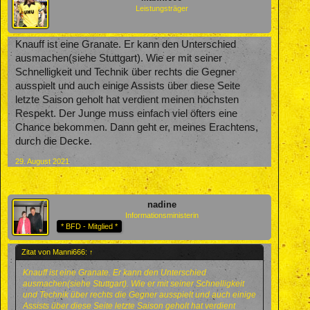
Leistungsträger
Knauff ist eine Granate. Er kann den Unterschied
ausmachen(siehe Stuttgart). Wie er mit seiner
Schnelligkeit und Technik über rechts die Gegner
ausspielt und auch einige Assists über diese Seite
letzte Saison geholt hat verdient meinen höchsten
Respekt. Der Junge muss einfach viel öfters eine
Chance bekommen. Dann geht er, meines Erachtens,
durch die Decke.
29. August 2021
nadine
Informationsministerin
* BFD - Mitglied *
Zitat von Manni666:
↑
Knauff ist eine Granate. Er kann den Unterschied
ausmachen(siehe Stuttgart). Wie er mit seiner Schnelligkeit
und Technik über rechts die Gegner ausspielt und auch einige
Assists über diese Seite letzte Saison geholt hat verdient