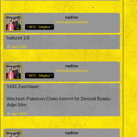
nadine
Informationsministerin
* BFD - Mitglied *
halbzeit 1:0
10. April 2018
nadine
Informationsministerin
* BFD - Mitglied *
1433 Zuschauer
Wechsel: Paterson Chato kommt für Denzeil Boadu-
Adjei 54m
10. April 2018
nadine