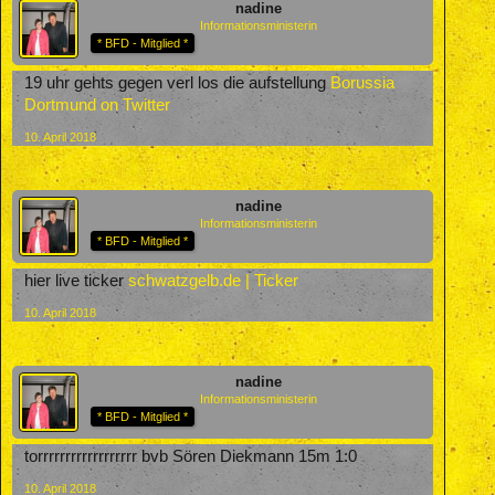
nadine
Informationsministerin
* BFD - Mitglied *
19 uhr gehts gegen verl los die aufstellung
Borussia
Dortmund on Twitter
10. April 2018
nadine
Informationsministerin
* BFD - Mitglied *
hier live ticker
schwatzgelb.de | Ticker
10. April 2018
nadine
Informationsministerin
* BFD - Mitglied *
torrrrrrrrrrrrrrrrrr bvb Sören Diekmann 15m 1:0
10. April 2018