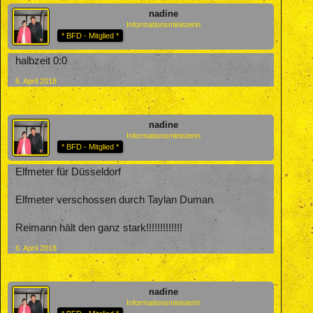
nadine
Informationsministerin
* BFD - Mitglied *
halbzeit 0:0
6. April 2018
nadine
Informationsministerin
* BFD - Mitglied *
Elfmeter für Düsseldorf
Elfmeter verschossen durch Taylan Duman
Reimann hält den ganz stark!!!!!!!!!!!!!
6. April 2018
nadine
Informationsministerin