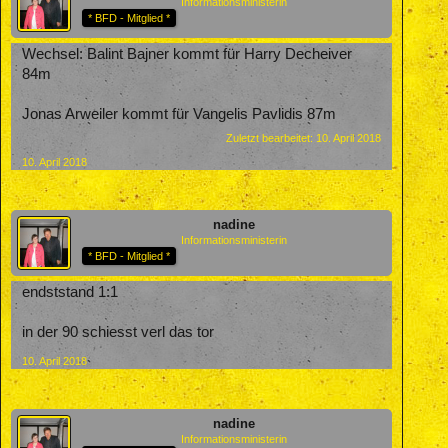
Informationsministerin
* BFD - Mitglied *
Wechsel: Balint Bajner kommt für Harry Decheiver
84m
Jonas Arweiler kommt für Vangelis Pavlidis 87m
Zuletzt bearbeitet:
10. April 2018
10. April 2018
nadine
Informationsministerin
* BFD - Mitglied *
endststand 1:1
in der 90 schiesst verl das tor
10. April 2018
nadine
Informationsministerin