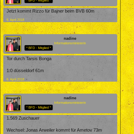
* BFD - Mitglied *
Jetzt kommt Rizzo für Bajner beim BVB 60m
6. April 2018
nadine
Informationsministerin
* BFD - Mitglied *
Tor durch Tarsis Bonga
1:0 düsseldorf 61m
6. April 2018
nadine
Informationsministerin
* BFD - Mitglied *
1.569 Zuschauer
Wechsel: Jonas Arweiler kommt für Ametov 73m