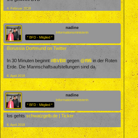
4. Februar 2018
nadine
Informationsministerin
* BFD - Mitglied *
Borussia Dortmund on Twitter
In 30 Minuten beginnt
#
BVBII
gegen
@
f95
in der Roten
Erde. Die Mannschaftsaufstellungen sind da.
6. April 2018
nadine
Informationsministerin
* BFD - Mitglied *
los gehts
schwatzgelb.de | Ticker
6. April 2018