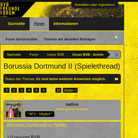
Anmelden oder registrieren
Startseite
Foren
Informationen
Foren durchsuchen
Themen mit aktuellen Beiträgen
Startseite
Foren
Unser BVB
Unser BVB - Archiv
Borussia Dortmund II (Spielethread)
Status des Themas:
Es sind keine weiteren Antworten möglich.
1
2
3
4
5
6
→
10
Weiter >
nadine
Informationsministerin
* BFD - Mitglied *
Borussia Dortmund on Twitter
1:0 gewinnt BVB