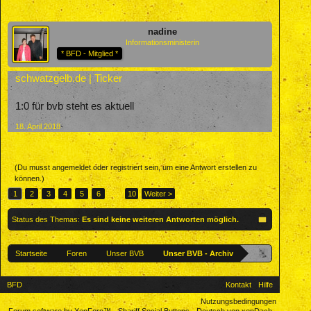
nadine
Informationsministerin
* BFD - Mitglied *
schwatzgelb.de | Ticker
1:0 für bvb steht es aktuell
18. April 2018
(Du musst angemeldet oder registriert sein, um eine Antwort erstellen zu
können.)
1
2
3
4
5
6
→
10
Weiter >
Status des Themas:
Es sind keine weiteren Antworten möglich.
Startseite
Foren
Unser BVB
Unser BVB - Archiv
BFD
Kontakt
Hilfe
Nutzungsbedingungen