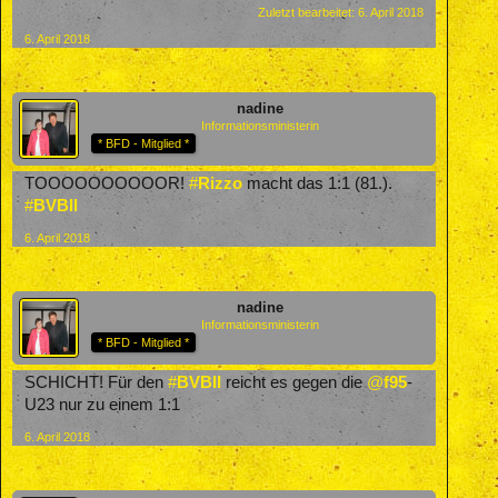
Zuletzt bearbeitet:
6. April 2018
6. April 2018
nadine
Informationsministerin
* BFD - Mitglied *
TOOOOOOOOOOR!
#
Rizzo
macht das 1:1 (81.).
#
BVBII
6. April 2018
nadine
Informationsministerin
* BFD - Mitglied *
SCHICHT! Für den
#
BVBII
reicht es gegen die
@
f95
-
U23 nur zu einem 1:1
6. April 2018