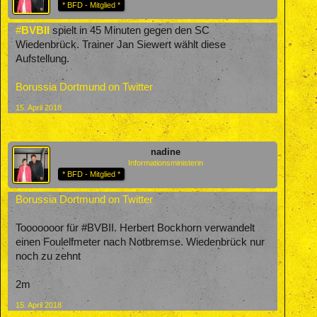
* BFD - Mitglied *
#
BVBII
spielt in 45 Minuten gegen den SC
Wiedenbrück. Trainer Jan Siewert wählt diese
Aufstellung.
Borussia Dortmund on Twitter
15. April 2018
nadine
Informationsministerin
* BFD - Mitglied *
Borussia Dortmund on Twitter
Tooooooor für #BVBII. Herbert Bockhorn verwandelt
einen Foulelfmeter nach Notbremse. Wiedenbrück nur
noch zu zehnt
2m
15. April 2018