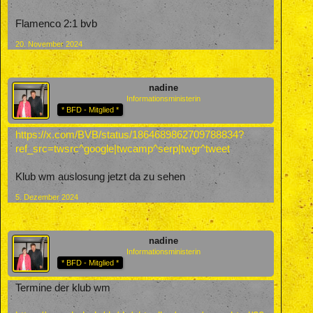
Flamenco 2:1 bvb
20. November 2024
nadine
Informationsministerin
* BFD - Mitglied *
https://x.com/BVB/status/1864689862709788834?
ref_src=twsrc^google|twcamp^serp|twgr^tweet
Klub wm auslosung jetzt da zu sehen
5. Dezember 2024
nadine
Informationsministerin
* BFD - Mitglied *
Termine der klub wm