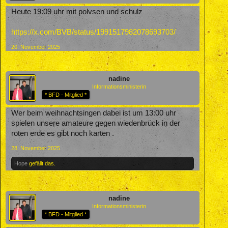
Heute 19:09 uhr mit polvsen und schulz
https://x.com/BVB/status/1991517982078693703/
20. November 2025
nadine
Informationsministerin
* BFD - Mitglied *
Wer beim weihnachtsingen dabei ist um 13:00 uhr
spielen unsere amateure gegen wiedenbrück in der
roten erde es gibt noch karten .
28. November 2025
Hope
gefällt das.
nadine
Informationsministerin
* BFD - Mitglied *