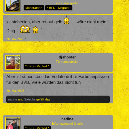
Führungsspieler
ModeratorIn
* BFD - Mitglied *
ja, sicherlich, aber rot auf gelb.
..... wäre nicht mein
Ding.
26. Mai 2025
djshooter
Führungsspieler
* BFD - Mitglied *
Aber ist schon cool das Vodafone ihre Farbe anpassen
für den BVB. Viele würden das nicht tun
26. Mai 2025
nadine
und
Salecha
gefällt das.
nadine
Informationsministerin
* BFD - Mitglied *