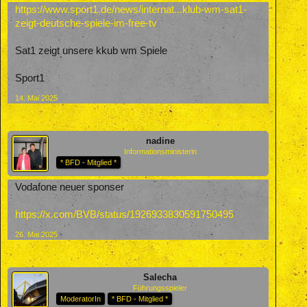
https://www.sport1.de/news/internat...klub-wm-sat1-
zeigt-deutsche-spiele-im-free-tv
Sat1 zeigt unsere kkub wm Spiele
Sport1
14. Mai 2025
nadine
Informationsministerin
* BFD - Mitglied *
Vodafone neuer sponser
https://x.com/BVB/status/1926933830591750495
26. Mai 2025
Salecha
Führungsspieler
ModeratorIn
* BFD - Mitglied *