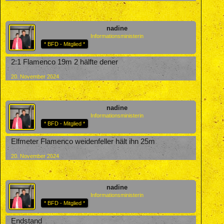
nadine
Informationsministerin
* BFD - Mitglied *
2:1 Flamenco 19m 2 hälfte dener
20. November 2024
nadine
Informationsministerin
* BFD - Mitglied *
Elfmeter Flamenco weidenfeller hält ihn 25m
20. November 2024
nadine
Informationsministerin
* BFD - Mitglied *
Endstand