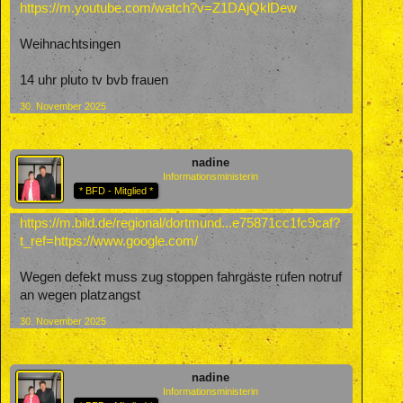
https://m.youtube.com/watch?v=Z1DAjQklDew
Weihnachtsingen
14 uhr pluto tv bvb frauen
30. November 2025
nadine
Informationsministerin
* BFD - Mitglied *
https://m.bild.de/regional/dortmund...e75871cc1fc9caf?
t_ref=https://www.google.com/
Wegen defekt muss zug stoppen fahrgäste rufen notruf
an wegen platzangst
30. November 2025
nadine
Informationsministerin