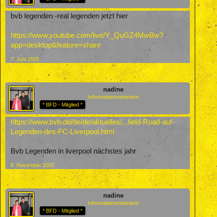
bvb legenden -real legenden jetzt hier
https://www.youtube.com/live/Y_QuGZ4MwBw?
app=desktop&feature=share
7. Juni 2025
nadine
Informationsministerin
* BFD - Mitglied *
https://www.bvb.de/de/de/aktuelles/...field-Road-auf-
Legenden-des-FC-Liverpool.html
Bvb Legenden in liverpool nächstes jahr
6. November 2025
nadine
Informationsministerin
* BFD - Mitglied *