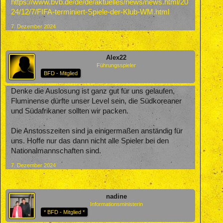
https://www.bvb.de/de/de/aktuelles/news/news.html/20
24/12/7/FIFA-terminiert-Spiele-der-Klub-WM.html
7. Dezember 2024
Alex22
Führungsspieler
BFD - Mitglied
Denke die Auslosung ist ganz gut für uns gelaufen,
Fluminense dürfte unser Level sein, die Südkoreaner
und Südafrikaner sollten wir packen.
Die Anstosszeiten sind ja einigermaßen anständig für
uns. Hoffe nur das dann nicht alle Spieler bei den
Nationalmannschaften sind.
7. Dezember 2024
nadine
Informationsministerin
* BFD - Mitglied *