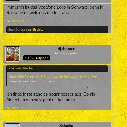
Immerhin ist das Vodafone Logo in Schwarz, denn in
Rot sähe es wirklich zum k.... aus.
26. Mai 2025
Saar-Borusse
gefällt das.
djshooter
Führungsspieler
* BFD - Mitglied *
Zitat von Salecha:
↑
Immerhin ist das Vodafone Logo in Schwarz, denn in Rot
sähe es wirklich zum k.... aus.
Ich finde in rot sähe es sogar besser aus. So als
Akzent. In schwarz geht es fast unter ...
26. Mai 2025
Salecha