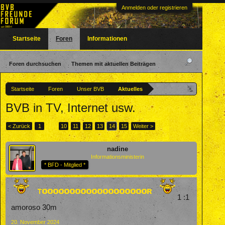
Anmelden oder registrieren
Startseite
Foren
Informationen
Foren durchsuchen
Themen mit aktuellen Beiträgen
Startseite
Foren
Unser BVB
Aktuelles
BVB in TV, Internet usw.
< Zurück
1
←
10
11
12
13
14
15
Weiter >
nadine
Informationsministerin
* BFD - Mitglied *
1 :1
amoroso 30m
20. November 2024