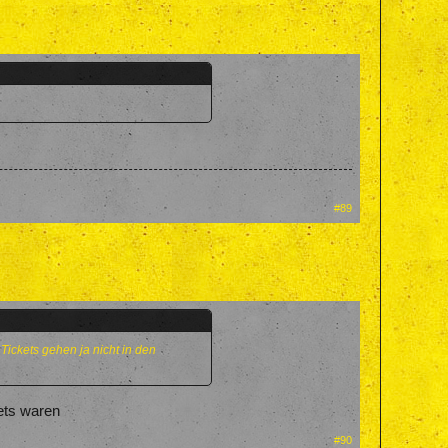
#89
ickets gehen ja nicht in den
kets waren
#90