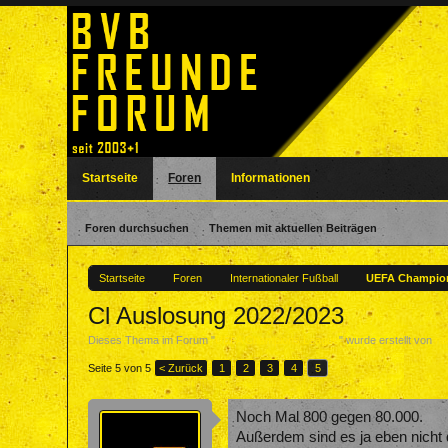
Startseite
Foren
Informationen
Foren durchsuchen
Themen mit aktuellen Beiträgen
Startseite
Foren
Internationaler Fußball
UEFA Champio
Cl Auslosung 2022/2023
Dieses Thema im Forum "
UEFA Champions League
" wurde erstellt von
na
Seite 5 von 5
< Zurück
1
2
3
4
5
Noch Mal 800 gegen 80.000.
Außerdem sind es ja eben nicht