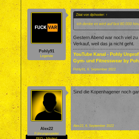
Zitat von djshooter:
↑
ich denke es wird auf fast 80.000 hi
Gestern Abend war noch viel zu 
Verkauf, weil das ja nicht geht.
Pohly91
YouTube Kanal - Pohly Unpro
Legende
Gym- und Fitnesswear by Poh
Pohly91
,
6. September 2022
Sind die Kopenhagener noch ga
Alex22
,
6. September 2022
Alex22
Führungsspieler
BFD - Mitglied