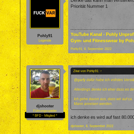
Denke das kann man verstehen. M
Priorität Nummer 1
YouTube Kanal - Pohly Unpro
Pohly91
Gym- und Fitnesswear by Poh
Legende
Pohly91
,
6. September 2022
Zitat von Pohly91:
↑
@garfy
dafür habe ich vollstes Verst
Allerdings denke ich eher dass es d
Ich gehe davon aus, dass wir auf ca
Mann anreisen werden.
djshooter
Führungsspieler
* BFD - Mitglied *
ich denke es wird auf fast 80.00
djshooter
,
6. September 2022