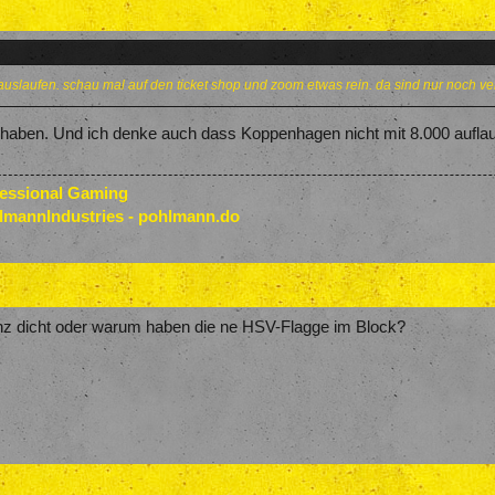
nauslaufen. schau mal auf den ticket shop und zoom etwas rein. da sind nur noch ve
haben. Und ich denke auch dass Koppenhagen nicht mit 8.000 auflaufe
fessional Gaming
lmannIndustries - pohlmann.do
nz dicht oder warum haben die ne HSV-Flagge im Block?