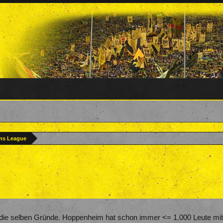
ns League
dine
,
25. August 2022
.
 die selben Gründe. Hoppenheim hat schon immer <= 1.000 Leute mit