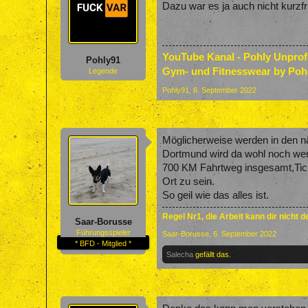
Dazu war es ja auch nicht kurzfr
YouTube Kanal - Pohly Unpro
Pohly91
Gym- und Fitnesswear by Poh
Legende
Pohly91
,
6. September 2022
Möglicherweise werden in den nä
Dortmund wird da wohl noch wen
700 KM Fahrtweg insgesamt,Tick
Ort zu sein.
So geil wie das alles ist.
Regel Nr1, die Arbeit kann dir nicht 
Saar-Borusse
Führungsspieler
Saar-Borusse
,
6. September 2022
* BFD - Mitglied *
Salecha
gefällt das.