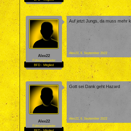
Auf jetzt Jungs, da muss mehr 
Alex22
,
6. September 2022
Alex22
Führungsspieler
BFD - Mitglied
Gott sei Dank geht Hazard
Alex22
,
6. September 2022
Alex22
Führungsspieler
BFD - Mitglied