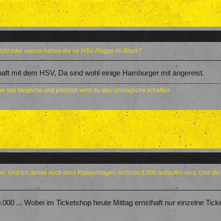
icht oder warum haben die ne HSV-Flagge im Block?
aft mit dem HSV, Da sind wohl einige Hamburger mit angereist.
e das Mögliche und plötzlich wirst du das Unmögliche schaffen
n. Und ich denke auch dass Koppenhagen nicht mit 8.000 auflaufen wird. Und die T
000 ... Wobei im Ticketshop heute Mittag ernsthaft nur einzelne Tic