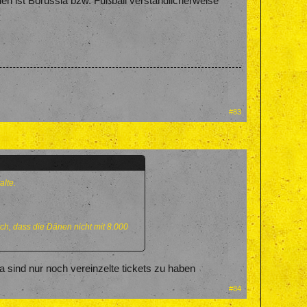
en ist Borussia bzw. Fußball verständlicherweise
#83
alte.
h, dass die Dänen nicht mit 8.000
a sind nur noch vereinzelte tickets zu haben
#84