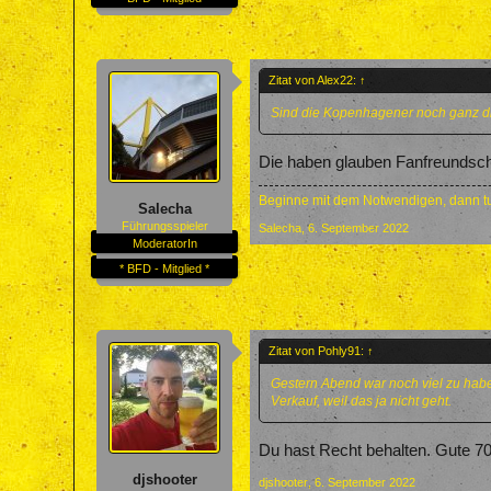
Zitat von Alex22:
↑
Sind die Kopenhagener noch ganz d
Die haben glauben Fanfreundsch
Beginne mit dem Notwendigen, dann tu
Salecha
Führungsspieler
Salecha
,
6. September 2022
ModeratorIn
* BFD - Mitglied *
Zitat von Pohly91:
↑
Gestern Abend war noch viel zu habe
Verkauf, weil das ja nicht geht.
Du hast Recht behalten. Gute 70.
djshooter
djshooter
,
6. September 2022