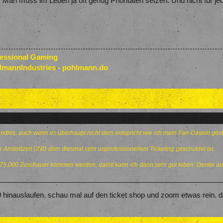
an muss im Leben ja oft genug Prioritäten setzen. Und nicht für jed
fessional Gaming
lmannIndustries - pohlmann.do
ändnis, auch wenn es überhaupt nicht dem entspricht wie ich mein Fan-Dasein gest
er Anstoßzeit UND dem diesmal sehr unprofessionellem Ticketing geschuldet ist.
. 75.000 Zuschauer kommen werden, damit kann ich dann sehr gut leben. Denke auc
0 hinauslaufen. schau mal auf den ticket shop und zoom etwas rein. d