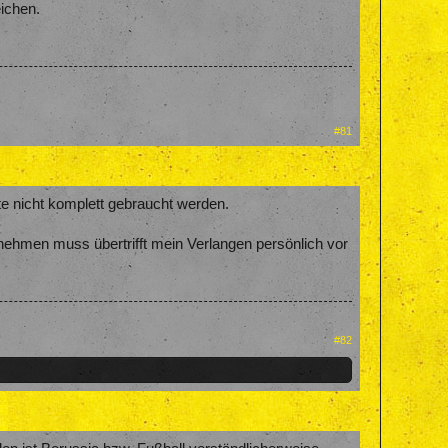
eichen.
#81
te nicht komplett gebraucht werden.
ehmen muss übertrifft mein Verlangen persönlich vor
#82