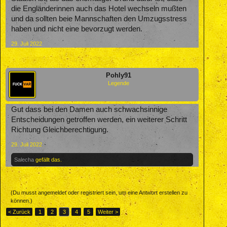
die Engländerinnen auch das Hotel wechseln mußten
und da sollten beie Mannschaften den Umzugsstress
haben und nicht eine bevorzugt werden.
29. Juli 2022
Pohly91
Legende
Gut dass bei den Damen auch schwachsinnige
Entscheidungen getroffen werden, ein weiterer Schritt
Richtung Gleichberechtigung.
29. Juli 2022
Salecha
gefällt das.
(Du musst angemeldet oder registriert sein, um eine Antwort erstellen zu
können.)
< Zurück
1
2
3
4
5
Weiter >