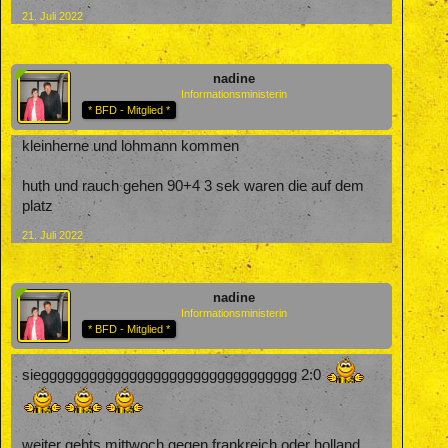
21. Juli 2022
nadine
Informationsministerin
* BFD - Mitglied *
kleinherne und lohmann kommen
huth und rauch gehen 90+4 3 sek waren die auf dem
platz
21. Juli 2022
nadine
Informationsministerin
* BFD - Mitglied *
siegggggggggggggggggggggggggggggggg 2:0
weiter gehts mittwoch gegen frankreich oder holland