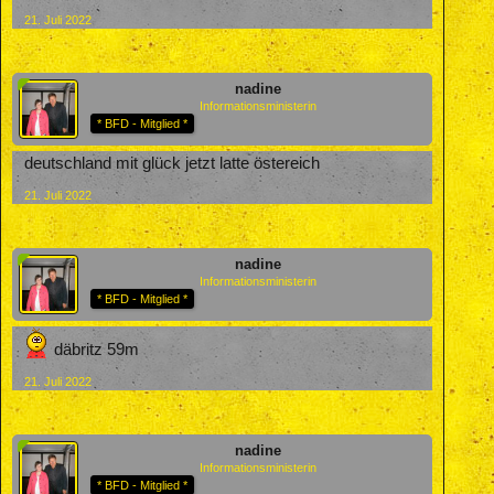
21. Juli 2022
nadine
Informationsministerin
* BFD - Mitglied *
deutschland mit glück jetzt latte östereich
21. Juli 2022
nadine
Informationsministerin
* BFD - Mitglied *
däbritz 59m
21. Juli 2022
nadine
Informationsministerin
* BFD - Mitglied *