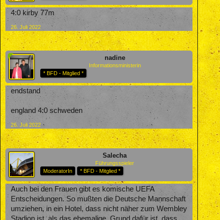
4:0 kirby 77m
26. Juli 2022
nadine
Informationsministerin
* BFD - Mitglied *
endstand
england 4:0 schweden
26. Juli 2022
Salecha
Führungsspieler
ModeratorIn
* BFD - Mitglied *
Auch bei den Frauen gibt es komische UEFA
Entscheidungen. So mußten die Deutsche Mannschaft
umziehen, in ein Hotel, dass nicht näher zum Wembley
Stadion ist, als das ehemalige. Grund dafür ist, dass