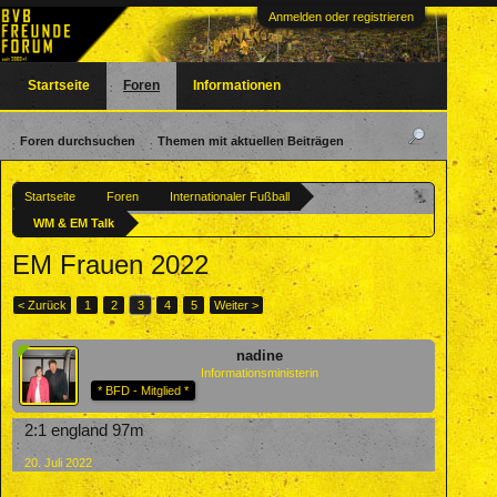
Anmelden oder registrieren
Startseite
Foren
Informationen
Foren durchsuchen
Themen mit aktuellen Beiträgen
Startseite
Foren
Internationaler Fußball
WM & EM Talk
EM Frauen 2022
< Zurück
1
2
3
4
5
Weiter >
nadine
Informationsministerin
* BFD - Mitglied *
2:1 england 97m
20. Juli 2022