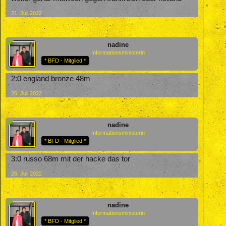
21. Juli 2022
nadine
Informationsministerin
* BFD - Mitglied *
2:0 england bronze 48m
26. Juli 2022
nadine
Informationsministerin
* BFD - Mitglied *
3:0 russo 68m mit der hacke das tor
26. Juli 2022
nadine
Informationsministerin
* BFD - Mitglied *