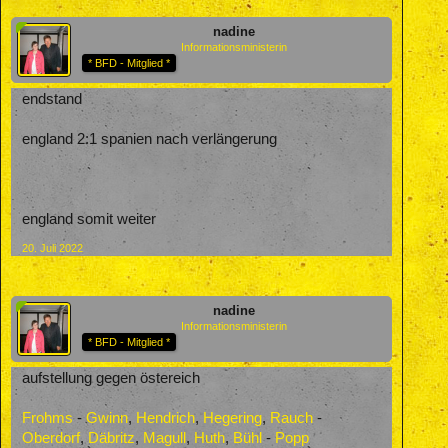
nadine
Informationsministerin
* BFD - Mitglied *
endstand
england 2:1 spanien nach verlängerung
england somit weiter
20. Juli 2022
nadine
Informationsministerin
* BFD - Mitglied *
aufstellung gegen östereich
Frohms
-
Gwinn
,
Hendrich
,
Hegering
,
Rauch
-
Oberdorf
,
Däbritz
,
Magull
,
Huth
,
Bühl
-
Popp