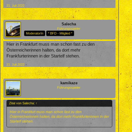
21. Juli 2022
Salecha
Führungsspieler
ModeratorIn
* BFD - Mitglied *
Hier in Frankfurt muss man schon fast zu den
Österreicherinnen halten, da dort mehr
Frankfurterinnen in der Startelf stehen.
21. Juli 2022
kamikaze
Führungsspieler
Zitat von Salecha:
↑
Hier in Frankfurt muss man schon fast zu den
Österreicherinnen halten, da dort mehr Frankfurterinnen in der
Startelf stehen.