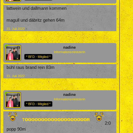
lattwein und dallmann kommen
magull und däbritz gehen 64m
21. Juli 2022
nadine
Informationsministerin
* BFD - Mitglied *
bühl raus brand rein 83m
21. Juli 2022
nadine
Informationsministerin
* BFD - Mitglied *
2:0
popp 90m