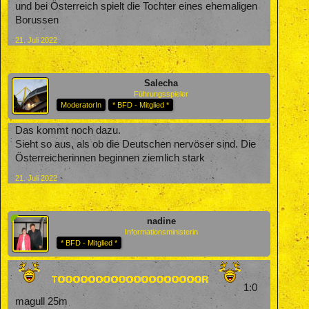
und bei Österreich spielt die Tochter eines ehemaligen
Borussen
21. Juli 2022
Salecha
Führungsspieler
ModeratorIn
* BFD - Mitglied *
Das kommt noch dazu.
Sieht so aus, als ob die Deutschen nervöser sind. Die
Österreicherinnen beginnen ziemlich stark
21. Juli 2022
nadine
Informationsministerin
* BFD - Mitglied *
1:0
magull 25m