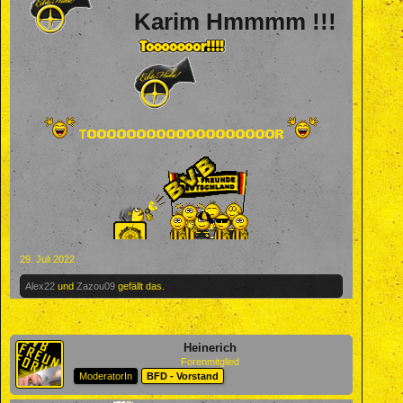
Karim Hmmmm !!!
29. Juli 2022
Alex22
und
Zazou09
gefällt das.
Heinerich
Forenmitglied
ModeratorIn
BFD - Vorstand