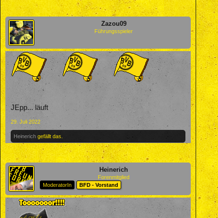
Zazou09
Führungsspieler
JEpp... läuft
29. Juli 2022
Heinerich
gefällt das.
Heinerich
Forenmitglied
ModeratorIn
BFD - Vorstand