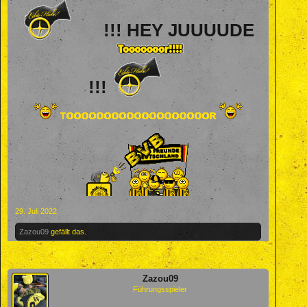
!!! HEY JUUUUDE
!!!
29. Juli 2022
Zazou09
gefällt das.
Zazou09
Führungsspieler