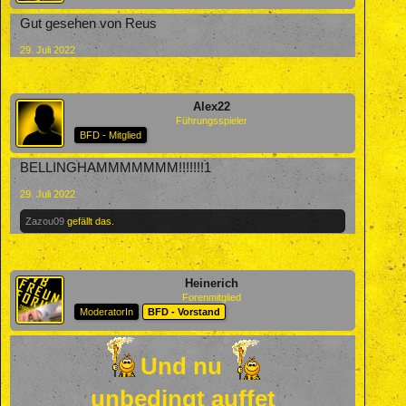
Gut gesehen von Reus
29. Juli 2022
Alex22
Führungsspieler
BFD - Mitglied
BELLINGHAMMMMMMM!!!!!!!1
29. Juli 2022
Zazou09
gefällt das.
Heinerich
Forenmitglied
ModeratorIn
BFD - Vorstand
Und nu
unbedingt auffet