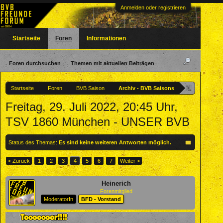
Anmelden oder registrieren
Startseite
Foren
Informationen
Foren durchsuchen
Themen mit aktuellen Beiträgen
Startseite
Foren
BVB Saison
Archiv - BVB Saisons
Freitag, 29. Juli 2022, 20:45 Uhr,
TSV 1860 München - UNSER BVB
Status des Themas:
Es sind keine weiteren Antworten möglich.
< Zurück
1
2
3
4
5
6
7
Weiter >
Heinerich
Forenmitglied
ModeratorIn
BFD - Vorstand