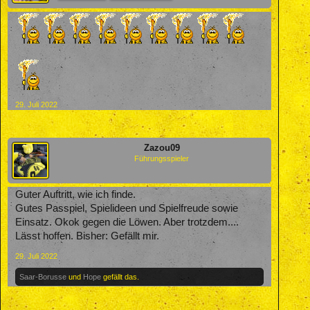
29. Juli 2022
Zazou09
Führungsspieler
Guter Auftritt, wie ich finde.
Gutes Passpiel, Spielideen und Spielfreude sowie
Einsatz. Okok gegen die Löwen. Aber trotzdem....
Lässt hoffen. Bisher: Gefällt mir.
29. Juli 2022
Saar-Borusse
und
Hope
gefällt das.