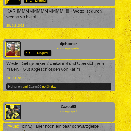
BFD - Mitglied
KARIIMMMMMMMMMMMM!!!!! - Wette ist durch
wenns so bleibt.
29. Juli 2022
djshooter
Führungsspieler
* BFD - Mitglied *
Wieder. Sehr starker Zweikampf und Übersicht von
malen... Gut abgeschlossen von karim
29. Juli 2022
Heinerich
und
Zazou09
gefällt das.
Zazou09
Führungsspieler
@Alex
, ich will aber noch ein paar schwarzgelbe