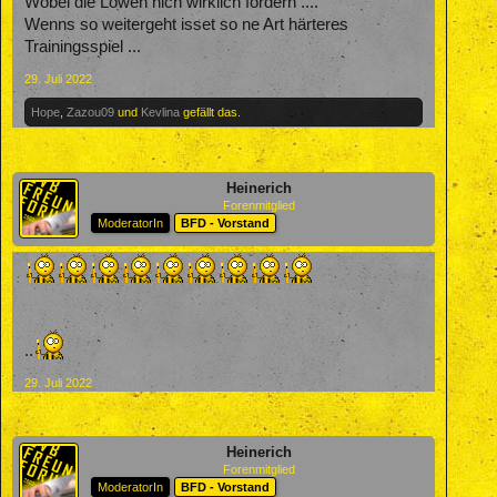
Wobei die Löwen nich wirklich fordern ....
Wenns so weitergeht isset so ne Art härteres
Trainingsspiel ...
29. Juli 2022
Hope
,
Zazou09
und
Kevlina
gefällt das.
Heinerich
Forenmitglied
ModeratorIn
BFD - Vorstand
..
29. Juli 2022
Heinerich
Forenmitglied
ModeratorIn
BFD - Vorstand