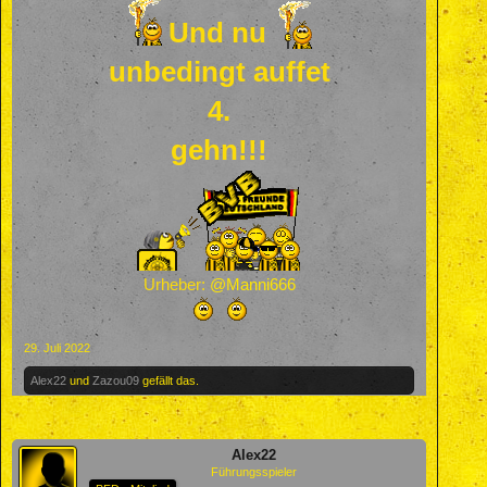
Und nu
unbedingt auffet
4.
gehn!!!
Urheber:
@Manni666
29. Juli 2022
Alex22
und
Zazou09
gefällt das.
Alex22
Führungsspieler