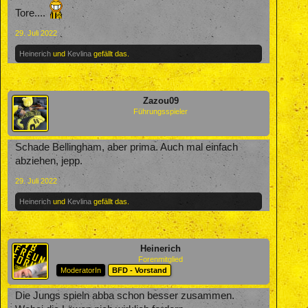
Tore....
29. Juli 2022
Heinerich
und
Kevlina
gefällt das.
Zazou09
Führungsspieler
Schade Bellingham, aber prima. Auch mal einfach
abziehen, jepp.
29. Juli 2022
Heinerich
und
Kevlina
gefällt das.
Heinerich
Forenmitglied
ModeratorIn
BFD - Vorstand
Die Jungs spieln abba schon besser zusammen.