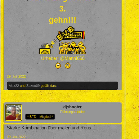
3.
gehn!!!
Urheber:
@Manni666
29. Juli 2022
Alex22
und
Zazou09
gefällt das.
djshooter
Führungsspieler
* BFD - Mitglied *
Starke Kombination über malen und Reus.....
29. Juli 2022