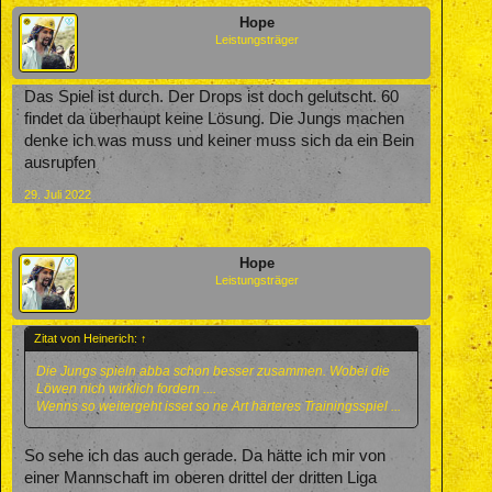
Hope
Leistungsträger
Das Spiel ist durch. Der Drops ist doch gelutscht. 60
findet da überhaupt keine Lösung. Die Jungs machen
denke ich was muss und keiner muss sich da ein Bein
ausrupfen
29. Juli 2022
Hope
Leistungsträger
Zitat von Heinerich:
↑
Die Jungs spieln abba schon besser zusammen. Wobei die
Löwen nich wirklich fordern ....
Wenns so weitergeht isset so ne Art härteres Trainingsspiel ...
So sehe ich das auch gerade. Da hätte ich mir von
einer Mannschaft im oberen drittel der dritten Liga