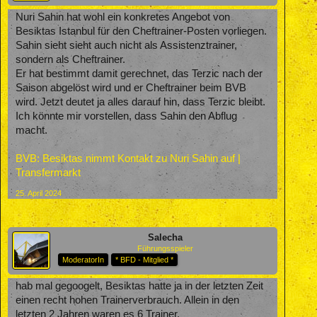
Nuri Sahin hat wohl ein konkretes Angebot von
Besiktas Istanbul für den Cheftrainer-Posten vorliegen.
Sahin sieht sieht auch nicht als Assistenztrainer,
sondern als Cheftrainer.
Er hat bestimmt damit gerechnet, das Terzic nach der
Saison abgelöst wird und er Cheftrainer beim BVB
wird. Jetzt deutet ja alles darauf hin, dass Terzic bleibt.
Ich könnte mir vorstellen, dass Sahin den Abflug
macht.
BVB: Besiktas nimmt Kontakt zu Nuri Sahin auf |
Transfermarkt
25. April 2024
Salecha
Führungsspieler
ModeratorIn
* BFD - Mitglied *
hab mal gegoogelt, Besiktas hatte ja in der letzten Zeit
einen recht hohen Trainerverbrauch. Allein in den
letzten 2 Jahren waren es 6 Trainer.