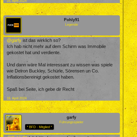
16. April 2024
Pohly91
Legende
@garfy
ist das wirklich so?
Ich hab nicht mehr auf dem Schirm was Immobile
gekostet hat und verdiente.
Und dann wäre Mal interessant zu wissen was spiele
wie Delron Buckley, Schürle, Sörensen un Co.
Inflationsbereinigt gekostet haben.
Spaß bei Seite, ich gebe dir Recht
16. April 2024
garfy
Führungsspieler
* BFD - Mitglied *