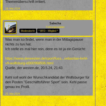
Themenüberschrift irritiert.
18. Mai 2024
Salecha
Führungsspieler
ModeratorIn
* BFD - Mitglied *
Was man so findet, wenn man in der Mittagspause
nichts zu tun hat.
Ich stelle es mal hier rein, denn es ist ja ein Gerücht:
https://www.derwesten.de/sport/fuss...sebastian-kehl-
vfl-wolfsburg-id300968506.html
Quelle, der westen.de, 20.5.24, 21:43
Kehl soll wohl der Wunschkandidat der Wolfsburger für
den Posten "Geschäftsführer Sport" sein. Kehl passe
genau ins Profil.
21. Mai 2024