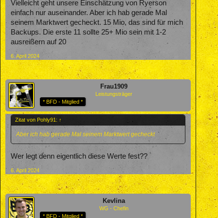
Vielleicht geht unsere Einschätzung von Ryerson
einfach nur auseinander. Aber ich hab gerade Mal
seinem Marktwert gecheckt. 15 Mio, das sind für mich
Backups. Die erste 11 sollte 25+ Mio sein mit 1-2
ausreißern auf 20
6. April 2024
Frau1909
Leistungsträger
* BFD - Mitglied *
Zitat von Pohly91:
↑
Aber ich hab gerade Mal seinem Marktwert gecheckt
Wer legt denn eigentlich diese Werte fest??
6. April 2024
Kevlina
WG - Chefin
* BFD - Mitglied *