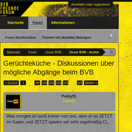
Anmelden oder registrieren
Startseite
Foren
Informationen
Foren durchsuchen
Themen mit aktuellen Beiträgen
Startseite
Foren
Unser BVB
Unser BVB - Archiv
Gerüchteküche - Diskussionen über
mögliche Abgänge beim BVB
< Zurück
1
←
99
100
101
102
103
→
115
Weiter >
Pohly91
Legende
Was morgen ist weiß keiner von uns, aber er ist JETZT
im Kader, und JETZT spielen wir sehr regelmäßig CL.