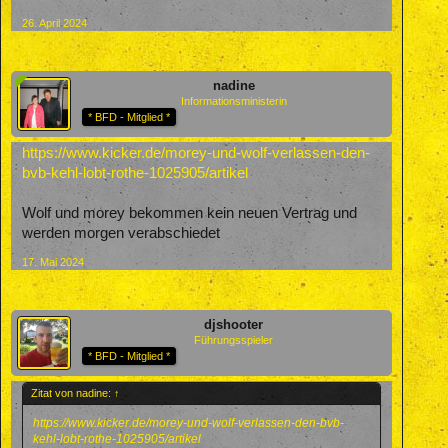
26. April 2024
nadine
Informationsministerin
* BFD - Mitglied *
https://www.kicker.de/morey-und-wolf-verlassen-den-
bvb-kehl-lobt-rothe-1025905/artikel
Wolf und morey bekommen kein neuen Vertrag und
werden morgen verabschiedet
17. Mai 2024
djshooter
Führungsspieler
* BFD - Mitglied *
Zitat von nadine:
↑
https://www.kicker.de/morey-und-wolf-verlassen-den-bvb-
kehl-lobt-rothe-1025905/artikel