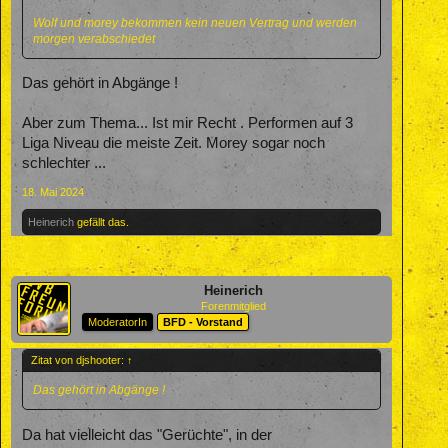
Wolf und morey bekommen kein neuen Vertrag und werden
morgen verabschiedet
Das gehört in Abgänge !
Aber zum Thema... Ist mir Recht . Performen auf 3
Liga Niveau die meiste Zeit. Morey sogar noch
schlechter ...
18. Mai 2024
Heinerich
gefällt das.
Heinerich
Forenmitglied
ModeratorIn
BFD - Vorstand
Zitat von djshooter:
↑
Das gehört in Abgänge !
Da hat vielleicht das "Gerüchte", in der