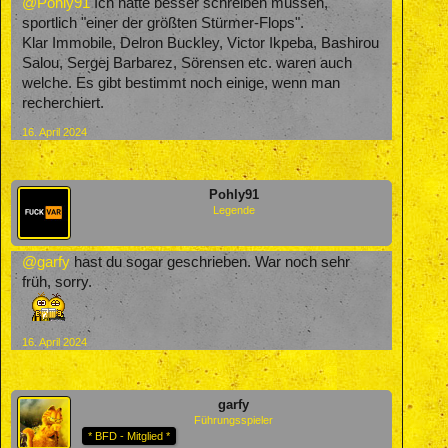
@Pohly91
Ich hätte besser schreiben müssen,
sportlich "einer der größten Stürmer-Flops".
Klar Immobile, Delron Buckley, Victor Ikpeba, Bashirou
Salou, Sergej Barbarez, Sörensen etc. waren auch
welche. Es gibt bestimmt noch einige, wenn man
recherchiert.
16. April 2024
Pohly91
Legende
@garfy
hast du sogar geschrieben. War noch sehr
früh, sorry.
16. April 2024
garfy
Führungsspieler
* BFD - Mitglied *