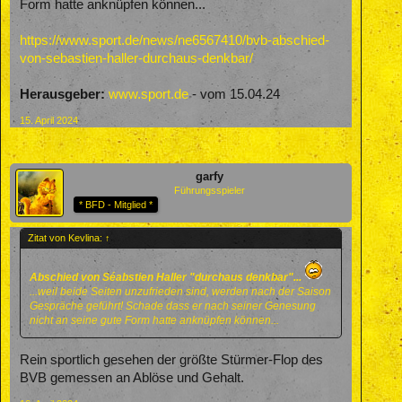
Form hatte anknüpfen können...
https://www.sport.de/news/ne6567410/bvb-abschied-
von-sebastien-haller-durchaus-denkbar/
Herausgeber:
www.sport.de
- vom 15.04.24
15. April 2024
garfy
Führungsspieler
* BFD - Mitglied *
Zitat von Kevlina:
↑
Abschied von Séabstien Haller "durchaus denkbar"...
...weil beide Seiten unzufrieden sind, werden nach der Saison
Gespräche geführt! Schade dass er nach seiner Genesung
nicht an seine gute Form hatte anknüpfen können...
Rein sportlich gesehen der größte Stürmer-Flop des
BVB gemessen an Ablöse und Gehalt.