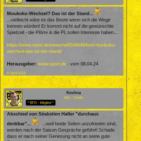
Moukoko-Wechsel? Das ist der Stand...
...vielleicht wäre es das Beste wenn sich die Wege
trennen würden! Er kommt nicht auf die gewünschte
Spielzeit - die Plörre & die PL sollen Interesse haben...
https://www.sport.de/news/ne6544646/bvb-moukoko-
wechsel-das-ist-der-stand/
Herausgeber:
www.sport.de
- vom 08.04.24
8. April 2024
Kevlina
WG - Chefin
* BFD - Mitglied *
Abschied von Séabstien Haller "durchaus
denkbar"...
...weil beide Seiten unzufrieden sind,
werden nach der Saison Gespräche geführt! Schade
dass er nach seiner Genesung nicht an seine gute