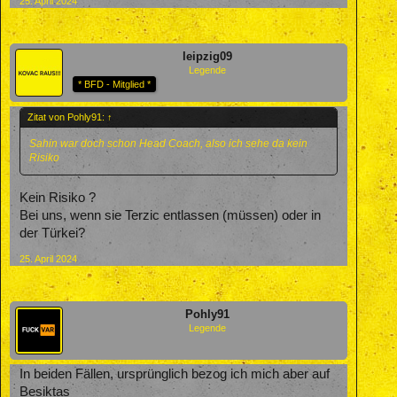
25. April 2024
leipzig09
Legende
* BFD - Mitglied *
Zitat von Pohly91:
↑
Sahin war doch schon Head Coach, also ich sehe da kein
Risiko
Kein Risiko ?
Bei uns, wenn sie Terzic entlassen (müssen) oder in
der Türkei?
25. April 2024
Pohly91
Legende
In beiden Fällen, ursprünglich bezog ich mich aber auf
Besiktas