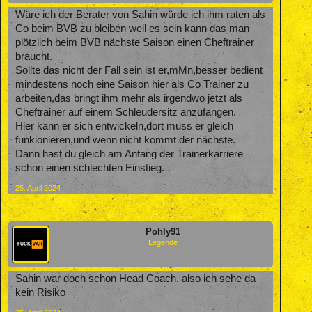
Wäre ich der Berater von Sahin würde ich ihm raten als
Co beim BVB zu bleiben weil es sein kann das man
plötzlich beim BVB nächste Saison einen Cheftrainer
braucht.
Sollte das nicht der Fall sein ist er,mMn,besser bedient
mindestens noch eine Saison hier als Co Trainer zu
arbeiten,das bringt ihm mehr als irgendwo jetzt als
Cheftrainer auf einem Schleudersitz anzufangen.
Hier kann er sich entwickeln,dort muss er gleich
funkionieren,und wenn nicht kommt der nächste.
Dann hast du gleich am Anfang der Trainerkarriere
schon einen schlechten Einstieg.
25. April 2024
Pohly91
Legende
Sahin war doch schon Head Coach, also ich sehe da
kein Risiko