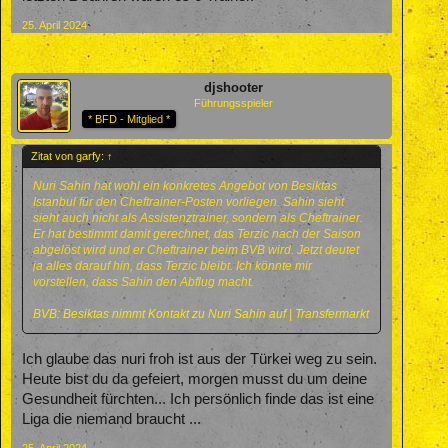
25. April 2024
djshooter
Führungsspieler
* BFD - Mitglied *
Zitat von garfy:
↑
Nuri Sahin hat wohl ein konkretes Angebot von Besiktas
Istanbul für den Cheftrainer-Posten vorliegen. Sahin sieht
sieht auch nicht als Assistenztrainer, sondern als Cheftrainer.
Er hat bestimmt damit gerechnet, das Terzic nach der Saison
abgelöst wird und er Cheftrainer beim BVB wird. Jetzt deutet
ja alles darauf hin, dass Terzic bleibt. Ich könnte mir
vorstellen, dass Sahin den Abflug macht.
BVB: Besiktas nimmt Kontakt zu Nuri Sahin auf | Transfermarkt
Ich glaube das nuri froh ist aus der Türkei weg zu sein.
Heute bist du da gefeiert, morgen musst du um deine
Gesundheit fürchten... Ich persönlich finde das ist eine
Liga die niemand braucht ...
25. April 2024