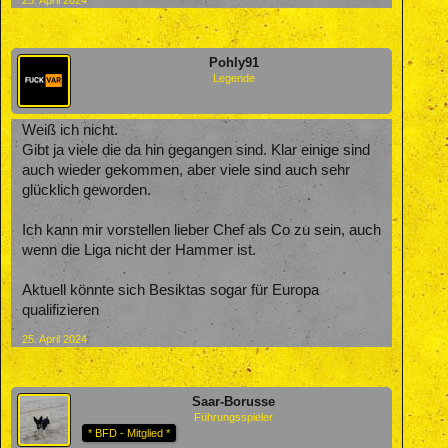
Pohly91
Legende
Weiß ich nicht.
Gibt ja viele die da hin gegangen sind. Klar einige sind
auch wieder gekommen, aber viele sind auch sehr
glücklich geworden.
Ich kann mir vorstellen lieber Chef als Co zu sein, auch
wenn die Liga nicht der Hammer ist.
Aktuell könnte sich Besiktas sogar für Europa
qualifizieren
25. April 2024
Saar-Borusse
Führungsspieler
* BFD - Mitglied *