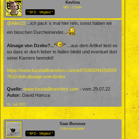
Kevlina
WG - Chefin
* BFD - Mitglied *
@Alex22
...ich pack´s mal hier rein, sonst haben wir
ein bisschen Durcheinander...
Absage von Dzeko?...
...aus dem Artikel liest es
so dass er doch lieber in Italien bleibt und eventuel dort
seine Karriere beendet!
https://www.fussballtransfers.com/a475065094254559
7610-bvb-absage-von-dzeko
Quelle:
www.fussballtransfers.com
- vom 29.07.22
Autor:
David Hamza
31. Juli 2022
Saar-Borusse
Führungsspieler
* BFD - Mitglied *