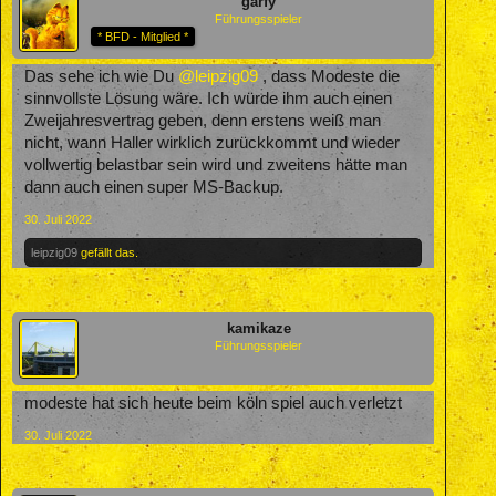
garfy
Führungsspieler
* BFD - Mitglied *
Das sehe ich wie Du
@leipzig09
, dass Modeste die
sinnvollste Lösung wäre. Ich würde ihm auch einen
Zweijahresvertrag geben, denn erstens weiß man
nicht, wann Haller wirklich zurückkommt und wieder
vollwertig belastbar sein wird und zweitens hätte man
dann auch einen super MS-Backup.
30. Juli 2022
leipzig09
gefällt das.
kamikaze
Führungsspieler
modeste hat sich heute beim köln spiel auch verletzt
30. Juli 2022