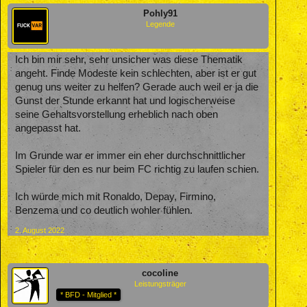
Pohly91
Legende
Ich bin mir sehr, sehr unsicher was diese Thematik
angeht. Finde Modeste kein schlechten, aber ist er gut
genug uns weiter zu helfen? Gerade auch weil er ja die
Gunst der Stunde erkannt hat und logischerweise
seine Gehaltsvorstellung erheblich nach oben
angepasst hat.
Im Grunde war er immer ein eher durchschnittlicher
Spieler für den es nur beim FC richtig zu laufen schien.
Ich würde mich mit Ronaldo, Depay, Firmino,
Benzema und co deutlich wohler fühlen.
2. August 2022
cocoline
Leistungsträger
* BFD - Mitglied *