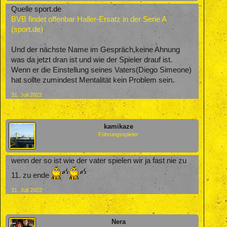
Quelle sport.de
BVB findet offenbar Haller-Ersatz in der Serie A
(sport.de)
Und der nächste Name im Gespräch,keine Ahnung
was da jetzt dran ist und wie der Spieler drauf ist.
Wenn er die Einstellung seines Vaters(Diego Simeone)
hat sollte zumindest Mentalität kein Problem sein.
31. Juli 2022
kamikaze
Führungsspieler
wenn der so ist wie der vater spielen wir ja fast nie zu
11. zu ende
31. Juli 2022
Nera