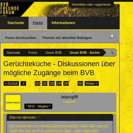
Anmelden oder registrieren
Startseite
Foren
Informationen
Foren durchsuchen
Themen mit aktuellen Beiträgen
Startseite
Foren
Unser BVB
Unser BVB - Archiv
Gerüchteküche - Diskussionen über
mögliche Zugänge beim BVB
< Zurück
1
←
181
182
183
184
185
→
262
Weiter >
leipzig09
Legende
* BFD - Mitglied *
Zitat von djshooter:
↑
Ich kannte den vor Hertha garnicht wirklich. Aber was man im
Netz von ihm sieht ist garnicht so übel... Aber eigentlich