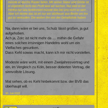
müsste er durchs Raster fallen. Mit seiner Statur und Größe ist
er eigentlich nicht das Profil was wir suchen. Nur weil er bei
Hertha nur lala funktioniert müsste das bei uns nicht so sein...
Aber ich denke das ist eh nur ein störfreuer aus Berlin um ihn
gut zu verkaufen. Die wollen ihn von der Gehaltsliste haben
Na, dann wäre er bei uns, Schulz lässt grüßen, ja gut
aufgehoben.
Ach ja, Zorc ist nicht mehr da .... mithin die Gefahr
eines solchen irrsinnigen Handelns wohl um ein
Vielfaches gesunken.
Dass Kehl sowas macht, kann ich mir nicht vorstellen.
Modeste wäre wohl, mit einem Zweijahresvertrag und
ein, im Vergleich zu Köln, besser dotierten Vertrag, die
sinnvollste Lösung.
Mal sehen, ob es Kehl hinbekomnt bzw. der BVB das
überhaupt will.
30. Juli 2022