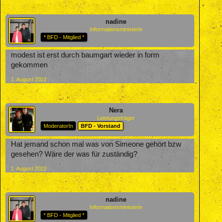
nadine
Informationsministerin
* BFD - Mitglied *
modest ist erst durch baumgart wieder in form
gekommen
1. August 2022
Nera
Leistungsträger
ModeratorIn
BFD - Vorstand
Hat jemand schon mal was von Simeone gehört bzw
gesehen? Wäre der was für zuständig?
1. August 2022
nadine
Informationsministerin
* BFD - Mitglied *