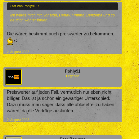
Zitat von Pohly91:
↑
Ich würde mich mit Ronaldo, Depay, Firmino, Benzema und co
deutlich wohler fühlen.
Die wären bestimmt auch preiswerter zu bekommen.
2. August 2022
Pohly91
Legende
Preiswerter auf jeden Fall, vermutlich nur eben nicht
billiger. Das ist ja schon ein gewaltiger Unterschied.
Dazu muss man sagen dass alle ablösefrei zu haben
wären, da die Verträge auslaufen.
2. August 2022