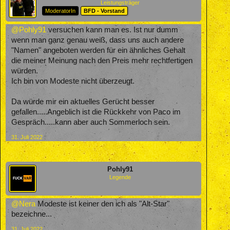
Leistungsträger
ModeratorIn
BFD - Vorstand
@Pohly91
versuchen kann man es. Ist nur dumm
wenn man ganz genau weiß, dass uns auch andere
"Namen" angeboten werden für ein ähnliches Gehalt
die meiner Meinung nach den Preis mehr rechtfertigen
würden.
Ich bin von Modeste nicht überzeugt.
Da würde mir ein aktuelles Gerücht besser
gefallen.....Angeblich ist die Rückkehr von Paco im
Gespräch.....kann aber auch Sommerloch sein.
31. Juli 2022
Pohly91
Legende
@Nera
Modeste ist keiner den ich als "Alt-Star"
bezeichne...
31. Juli 2022