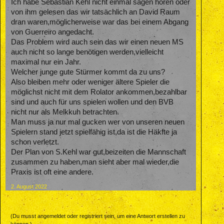
Ich habe Sebastian Kehl nicht einmal sagen hören oder
von ihm gelesen das wir tatsächlich an David Raum
dran waren,möglicherweise war das bei einem Abgang
von Guerreiro angedacht.
Das Problem wird auch sein das wir einen neuen MS
auch nicht so lange benötigen werden,vielleicht
maximal nur ein Jahr.
Welcher junge gute Stürmer kommt da zu uns?
Also bleiben mehr oder weniger ältere Spieler die
möglichst nicht mit dem Rolator ankommen,bezahlbar
sind und auch für uns spielen wollen und den BVB
nicht nur als Melkkuh betrachten.
Man muss ja nur mal gucken wer von unseren neuen
Spielern stand jetzt spielfähig ist,da ist die Häkfte ja
schon verletzt.
Der Plan von S.Kehl war gut,beizeiten die Mannschaft
zusammen zu haben,man sieht aber mal wieder,die
Praxis ist oft eine andere.
2. August 2022
(Du musst angemeldet oder registriert sein, um eine Antwort erstellen zu
können.)