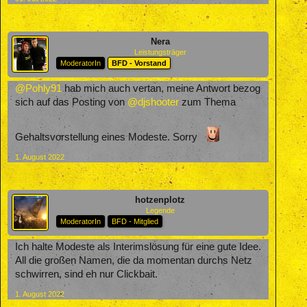
Nera
Leistungsträger
ModeratorIn
BFD - Vorstand
@Pohly91
hab mich auch vertan, meine Antwort bezog
sich auf das Posting von
@djshooter
zum Thema
Gehaltsvorstellung eines Modeste. Sorry
1. August 2022
hotzenplotz
Legende
ModeratorIn
BFD - Mitglied
Ich halte Modeste als Interimslösung für eine gute Idee.
All die großen Namen, die da momentan durchs Netz
schwirren, sind eh nur Clickbait.
1. August 2022