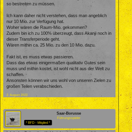
so bestreiten zu müssen.
Ich kann daher nicht verstehen, dass man angeblich
nur 10 Mio. zur Verfügung hat.
Woher wären die Raum-Mio. gekommen?
Zudem bin ich zu 100% überzeugt, dass Akanji noch in
dieser Transferperiode geht.
Wären mithin ca. 25 Mio. zu den 10 Mio. dazu.
Fakt ist, es muss etwas passieren.
Dass das etwas einigermaßen qualitativ Gutes sein
muss und mithin kostet, ist wohl nicht aus der Welt zu
schaffen.
Ansonsten können wir uns wohl von unseren Zielen zu
großen Teilen verabschieden.
2. August 2022
Saar-Borusse
Führungsspieler
* BFD - Mitglied *