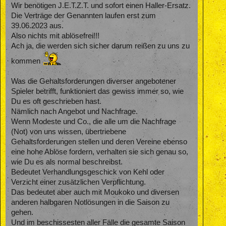
Wir benötigen J.E.T.Z.T. und sofort einen Haller-Ersatz.
Die Verträge der Genannten laufen erst zum
39.06.2023 aus.
Also nichts mit ablösefrei!!!
Ach ja, die werden sich sicher darum reißen zu uns zu
kommen
Was die Gehaltsforderungen diverser angebotener
Spieler betrifft, funktioniert das gewiss immer so, wie
Du es oft geschrieben hast.
Nämlich nach Angebot und Nachfrage.
Wenn Modeste und Co., die alle um die Nachfrage
(Not) von uns wissen, übertriebene
Gehaltsforderungen stellen und deren Vereine ebenso
eine hohe Ablöse fordern, verhalten sie sich genau so,
wie Du es als normal beschreibst.
Bedeutet Verhandlungsgeschick von Kehl oder
Verzicht einer zusätzlichen Verpflichtung.
Das bedeutet aber auch mit Moukoko und diversen
anderen halbgaren Notlösungen in die Saison zu
gehen.
Und im beschissesten aller Fälle die gesamte Saison