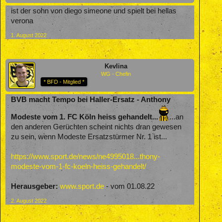
ist der sohn von diego simeone und spielt bei hellas
verona
1. August 2022
Kevlina
WG - Chefin
* BFD - Mitglied *
BVB macht Tempo bei Haller-Ersatz - Anthony
Modeste vom 1. FC Köln heiss gehandelt...
...an
den anderen Gerüchten scheint nichts dran gewesen
zu sein, wenn Modeste Ersatzstürmer Nr. 1 ist...
https://www.sport.de/news/ne4995018...thony-
modeste-vom-1-fc-koeln-heiss-gehandelt/
Herausgeber:
www.sport.de
- vom 01.08.22
2. August 2022