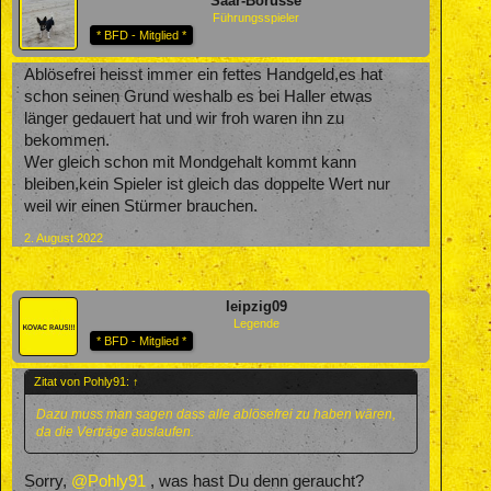
Saar-Borusse
Führungsspieler
* BFD - Mitglied *
Ablösefrei heisst immer ein fettes Handgeld,es hat
schon seinen Grund weshalb es bei Haller etwas
länger gedauert hat und wir froh waren ihn zu
bekommen.
Wer gleich schon mit Mondgehalt kommt kann
bleiben,kein Spieler ist gleich das doppelte Wert nur
weil wir einen Stürmer brauchen.
2. August 2022
leipzig09
Legende
* BFD - Mitglied *
Zitat von Pohly91:
↑
Dazu muss man sagen dass alle ablösefrei zu haben wären,
da die Verträge auslaufen.
Sorry,
@Pohly91
, was hast Du denn geraucht?