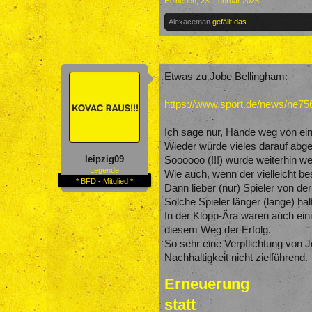
Heinerich
,
23. Februar 2025
Alexaceman
gefällt das.
Etwas zu Jobe Bellingham:
https://www.sport.de/news/ne756
Ich sage nur, Hände weg von ein
Wieder würde vieles darauf abge
leipzig09
Soooooo (!!!) würde weiterhin we
Legende
Wie auch, wenn der vielleicht b
* BFD - Mitglied *
Dann lieber (nur) Spieler von de
Solche Spieler länger (lange) ha
In der Klopp-Ära waren auch ein
diesem Weg der Erfolg.
So sehr eine Verpflichtung von 
Nachhaltigkeit nicht zielführend.
Erneuerung
statt