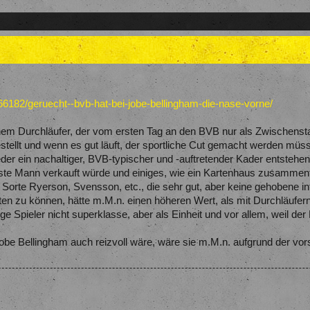
6182/geruecht--bvb-hat-bei-jobe-bellingham-die-nase-vorne/
em Durchläufer, der vom ersten Tag an den BVB nur als Zwischensta
stellt und wenn es gut läuft, der sportliche Cut gemacht werden müs
der ein nachaltiger, BVB-typischer und -auftretender Kader entstehen
este Mann verkauft würde und einiges, wie ein Kartenhaus zusammenf
r Sorte Ryerson, Svensson, etc., die sehr gut, aber keine gehobene in
lten zu können, hätte m.M.n. einen höheren Wert, als mit Durchläufer
ige Spieler nicht superklasse, aber als Einheit und vor allem, weil 
Jobe Bellingham auch reizvoll wäre, wäre sie m.M.n. aufgrund der vo