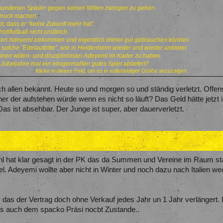
ebundenen Spieler gegen seinen Willen zwingen zu gehen.
Druck machen.
t, dass er "keine Zukunft mehr hat".
Profifußball nicht unüblich.
 einen Adeyemi bekommen und eigentlich immer gut gebrauchen können.
solche "Edelauftritte", wie in Heidenheim wieder und wieder anbietet.
 einen willen- und disziplinlosen Adeyemi im Kader zu haben.
 Jubeljahre mal ein einigermaßen gutes Spiel abliefert?
Klicke in dieses Feld, um es in vollständiger Größe anzuzeigen.
 sehr wenig sein fettes Gehalt, blockiert z.B. Duranville den Platz bzw. dessen Weit
chtig, wenn man ihm eine Ansage gemacht hätte, zu gehen.
h allen bekannt. Heute so und morgen so und ständig verletzt. Offensi
r ist trotzdem nicht bereit gewesen, zu gehen.
r der aufstehen würde wenn es nicht so läuft? Das Geld hätte jetzt im
as ist absehbar. Der Junge ist super, aber dauerverletzt.
, wenn er ablehnt.
chissen, denn wer weiß, ob jemand bei weiteren "Heidenheim-Auftritten" jemals wiede
hl hat klar gesagt in der PK das da Summen und Vereine im Raum st
. Adeyemi wollte aber nicht in Winter und noch dazu nach Italien wec
el, das der Vertrag doch ohne Verkauf jedes Jahr un 1 Jahr verlängert
 auch dem spacko Präsi nocbt Zustande..