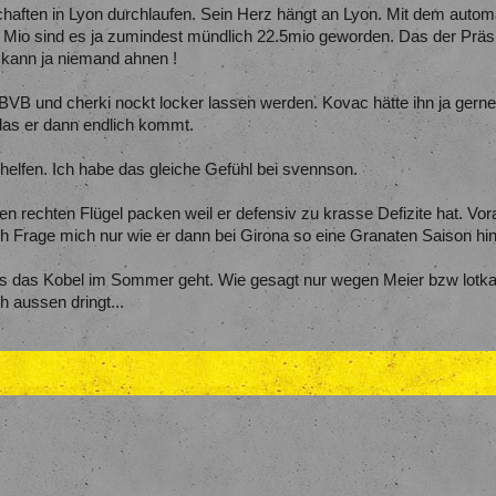
aften in Lyon durchlaufen. Sein Herz hängt an Lyon. Mit dem autom
Mio sind es ja zumindest mündlich 22.5mio geworden. Das der Präsi 
t kann ja niemand ahnen !
BVB und cherki nockt locker lassen werden. Kovac hätte ihn ja ger
 das er dann endlich kommt.
elfen. Ich habe das gleiche Gefühl bei svennson.
n rechten Flügel packen weil er defensiv zu krasse Defizite hat. Voral
 Frage mich nur wie er dann bei Girona so eine Granaten Saison hin
us das Kobel im Sommer geht. Wie gesagt nur wegen Meier bzw lotka 
 aussen dringt...