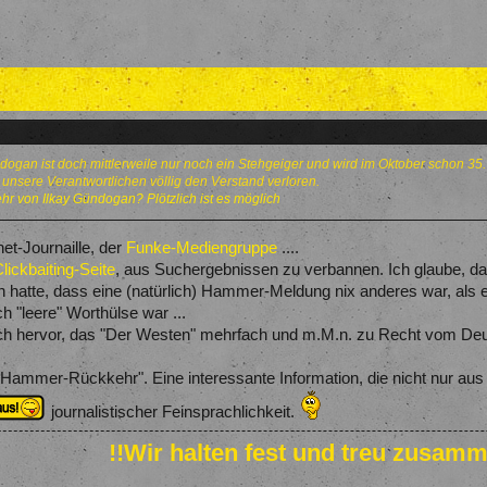
ündogan ist doch mittlerweile nur noch ein Stehgeiger und wird im Oktober schon 35.
 unsere Verantwortlichen völlig den Verstand verloren.
 von Ilkay Gündogan? Plötzlich ist es möglich
net-Journaille, der
Funke-Mediengruppe
....
lickbaiting-Seite
, aus Suchergebnissen zu verbannen. Ich glaube, da
ffen hatte, dass eine (natürlich) Hammer-Meldung nix anderes war, als 
ch "leere" Worthülse war ...
h hervor, das "Der Westen" mehrfach und m.M.n. zu Recht vom Deut
Hammer-Rückkehr". Eine interessante Information, die nicht nur aus 
journalistischer Feinsprachlichkeit.
!!Wir halten fest und treu zusamm