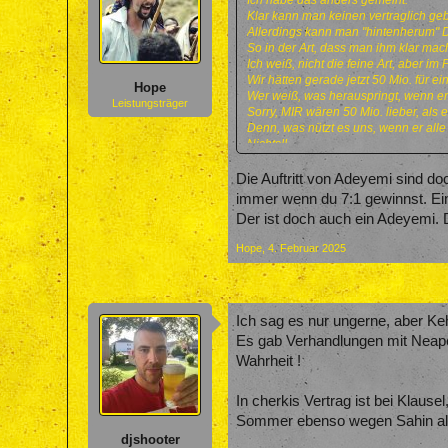
Ich habe das anders gemeint.
Klar kann man keinen vertraglich g
Allerdings kann man "hintenherum" 
So in der Art, dass man ihm klar mach
Ich weiß, nicht die feine Art, aber im 
Wir hätten gerade jetzt 50 Mio. für
Hope
Wer weiß, was herauspringt, wenn er 
Leistungsträger
Sorry, MIR wären 50 Mio. lieber, als
Denn, was nützt es uns, wenn er alle
Nichts!!
Im Gegenteil, er verschlingt für sehr,
Sorry, irgendwie fände ich es da ri
Die Auftritt von Adeyemi sind doc
Vielleicht hat man das ja sogar und e
immer wenn du 7:1 gewinnst. Eine
Dann hast Du natürlich recht.
Der ist doch auch ein Adeyemi. D
Es ist aus vertraglicher Sicht legitim
Aus meiner Sicht ist es trotzdem bes
Hope
,
4. Februar 2025
Ich sag es nur ungerne, aber Ke
Es gab Verhandlungen mit Neapel
Wahrheit !
In cherkis Vertrag ist bei Klaus
Sommer ebenso wegen Sahin als
djshooter