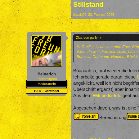
Stillstand
leipzig09
,
23. Februar 2025
Zitat von garfy:
↑
Hoffentlich ist das nur eine Ente. G
Wenn da was dran sein sollte, hätten
Borussia Dortmund: Hammer-Rückkehr
Boaaaah ja, mal wieder die Inter
Heinerich
Ich arbeite gerade daran, diese
C
Forenmitglied
angeklickt, weil ich nicht begri
ModeratorIn
Überschrift ergänzt) aber inhaltli
BFD - Vorstand
Aus dem
Wikipedia-Info
geht auc
Abgesehen davon, was ist eine "
Bereicherung