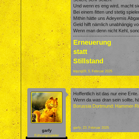
Und wenn es eng wird, macht s
Bei einem fitten und stetig spie
Mithin hätte uns Adeyemis Abgan
Geld hilft nämlich unabhängig 
Wenn man denn nicht Kehl, sond
Erneuerung
statt
Stillstand
leipzig09
,
5. Februar 2025
Hoffentlich ist das nur eine Ent
Wenn da was dran sein sollte, hä
Borussia Dortmund: Hammer-Rüc
garfy
,
23. Februar 2025
garfy
Führungsspieler