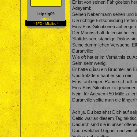
Er ist von seinen Fähigkeiten h
Adeyemi:
leipzig09
Seinen Nebenmann sehen und im 
Legende
Die richtige Entscheidung treffen
* BFD - Mitglied *
Eins-Eins-Situationen auf engen
Der Mannschaft defensiv helfen, 
Stattdessen, ständige Diskussion
Seine dümmlichen Versuche, Elf
Duranville:
Wie oft hat er im Verhältnis zu 
Sehr, sehr wenig.
Er hatte quasi ein Bruchteil an E
Und trotzdem haut er sich rein.
Er ist auf engen Raum schnell un
Eins-Eins-Situation zu gewinnen
Nein, für Adeyemi 50 Mille zu er
Duranville sollte man die länger
Ach ja, Du beziehst Dich auf sei
Celtic war an diesem Tag taktisch 
Dadurch sind sie in unser offen
Doch welcher Gegner und wie o
Selten, sehr selten.