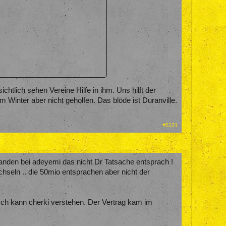
erentwicklung.
chtlich sehen Vereine Hilfe in ihm. Uns hilft der
 Winter aber nicht geholfen. Das blöde ist Duranville.
r 50 Mille für den bietet.
#5121
anden bei adeyemi das nicht Dr Tatsache entsprach !
hseln .. die 50mio entsprachen aber nicht der
. Ich kann cherki verstehen. Der Vertrag kam im