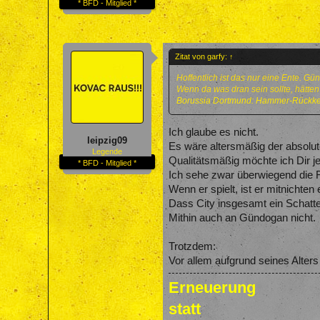
* BFD - Mitglied *
Zitat von garfy:
↑
Hoffentlich ist das nur eine Ente. G
Wenn da was dran sein sollte, hätten
Borussia Dortmund: Hammer-Rückkehr
Ich glaube es nicht.
leipzig09
Es wäre altersmäßig der absolu
Legende
Qualitätsmäßig möchte ich Dir 
* BFD - Mitglied *
Ich sehe zwar überwiegend die 
Wenn er spielt, ist er mitnichte
Dass City insgesamt ein Schatten
Mithin auch an Gündogan nicht.
Trotzdem:
Vor allem aufgrund seines Alter
Erneuerung
statt