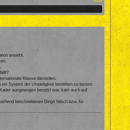
#5126
tion ansieht.
sen.
.
ällt?
ternationale Klasse darstellen.
n ein System der Unstetigkeit bestehen zu lassen.
der Kader ausgewogen besetzt war, kam auch auf
rstehend beschriebenen Dinge falsch bzw. für