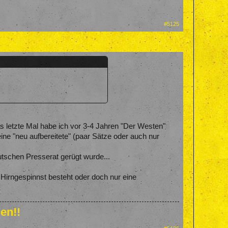
#5125
s letzte Mal habe ich vor 3-4 Jahren "Der Westen"
eine "neu aufbereitete" (paar Sätze oder auch nur
schen Presserat gerügt wurde...
Hirngespinnst besteht oder doch nur eine
en!!