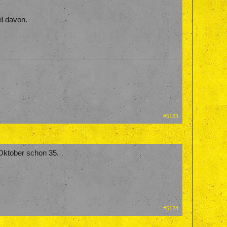
il davon.
#5123
 Oktober schon 35.
#5124