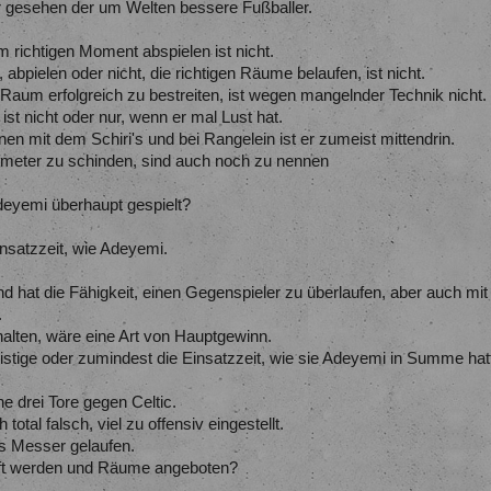
er gesehen der um Welten bessere Fußballer.
richtigen Moment abspielen ist nicht.
, abpielen oder nicht, die richtigen Räume belaufen, ist nicht.
 Raum erfolgreich zu bestreiten, ist wegen mangelnder Technik nicht.
ist nicht oder nur, wenn er mal Lust hat.
en mit dem Schiri's und bei Rangelein ist er zumeist mittendrin.
meter zu schinden, sind auch noch zu nennen
Adeyemi überhaupt gespielt?
insatzzeit, wie Adeyemi.
d hat die Fähigkeit, einen Gegenspieler zu überlaufen, aber auch mit
.
halten, wäre eine Art von Hauptgewinn.
fristige oder zumindest die Einsatzzeit, wie sie Adeyemi in Summe ha
ne drei Tore gegen Celtic.
total falsch, viel zu offensiv eingestellt.
es Messer gelaufen.
ft werden und Räume angeboten?