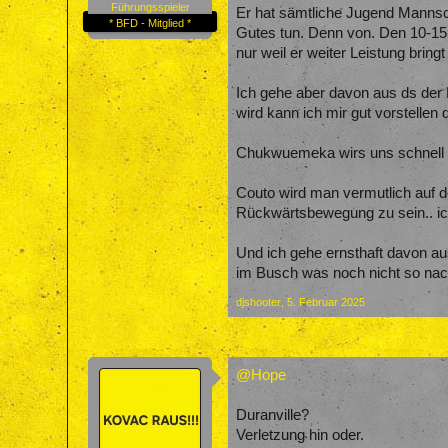
Führungsspieler
Er hat sämtliche Jugend Mannsch
* BFD - Mitglied *
Gutes tun. Denn von. Den 10-15 
nur weil er weiter Leistung bring
Ich gehe aber davon aus ds der 
wird kann ich mir gut vorstellen
Chukwuemeka wirs uns schnell h
Couto wird man vermutlich auf de
Rückwärtsbewegung zu sein.. ich
Und ich gehe ernsthaft davon a
im Busch was noch nicht so nach
djshooter
,
5. Februar 2025
@Hope
Duranville?
Verletzung hin oder.