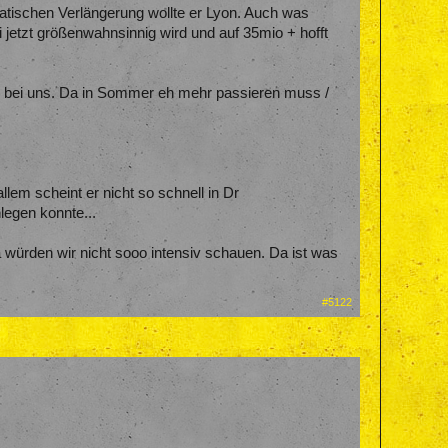
atischen Verlängerung wollte er Lyon. Auch was
jetzt größenwahnsinnig wird und auf 35mio + hofft
ne bei uns. Da in Sommer eh mehr passieren muss /
lem scheint er nicht so schnell in Dr
legen konnte...
würden wir nicht sooo intensiv schauen. Da ist was
#5122