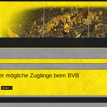
ber mögliche Zugänge beim BVB
otz
,
5. August 2018
.
Weiter >