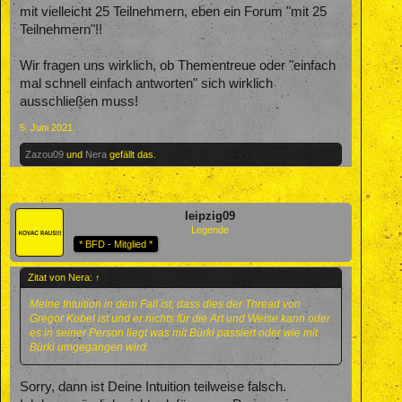
mit vielleicht 25 Teilnehmern, eben ein Forum "mit 25
Teilnehmern"!!
Wir fragen uns wirklich, ob Thementreue oder "einfach
mal schnell einfach antworten" sich wirklich
ausschließen muss!
5. Juni 2021
Zazou09
und
Nera
gefällt das.
leipzig09
Legende
* BFD - Mitglied *
Zitat von Nera:
↑
Meine Intuition in dem Fall ist, dass dies der Thread von
Gregor Kobel ist und er nichts für die Art und Weise kann oder
es in seiner Person liegt was mit Bürki passiert oder wie mit
Bürki umgegangen wird.
Sorry, dann ist Deine Intuition teilweise falsch.