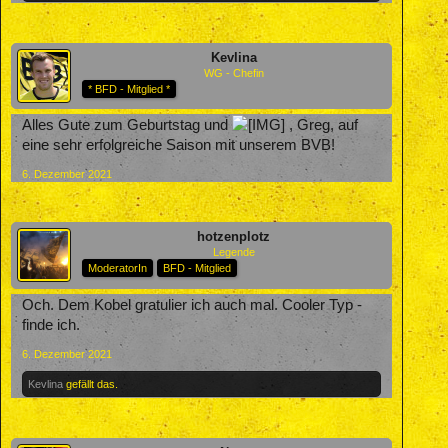
Kevlina
WG - Chefin
* BFD - Mitglied *
Alles Gute zum Geburtstag und
, Greg, auf
eine sehr erfolgreiche Saison mit unserem BVB!
6. Dezember 2021
hotzenplotz
Legende
ModeratorIn
BFD - Mitglied
Och. Dem Kobel gratulier ich auch mal. Cooler Typ -
finde ich.
6. Dezember 2021
Kevlina
gefällt das.