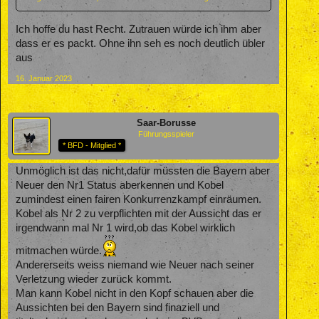
Ich hoffe du hast Recht. Zutrauen würde ich ihm aber
dass er es packt. Ohne ihn seh es noch deutlich übler
aus
16. Januar 2023
Saar-Borusse
Führungsspieler
* BFD - Mitglied *
Unmöglich ist das nicht,dafür müssten die Bayern aber
Neuer den Nr1 Status aberkennen und Kobel
zumindest einen fairen Konkurrenzkampf einräumen.
Kobel als Nr 2 zu verpflichten mit der Aussicht das er
irgendwann mal Nr 1 wird,ob das Kobel wirklich
mitmachen würde.
Andererseits weiss niemand wie Neuer nach seiner
Verletzung wieder zurück kommt.
Man kann Kobel nicht in den Kopf schauen aber die
Aussichten bei den Bayern sind finaziell und