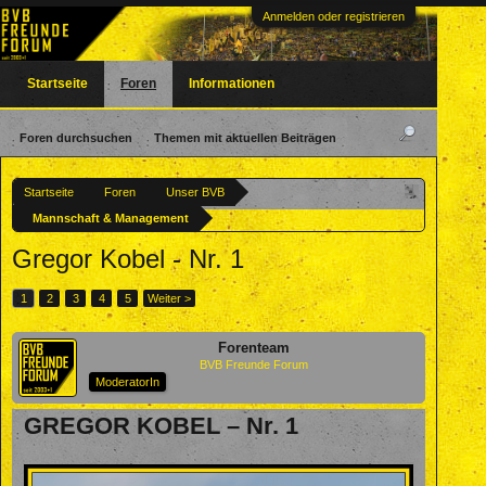
Anmelden oder registrieren
Startseite
Foren
Informationen
Foren durchsuchen
Themen mit aktuellen Beiträgen
Startseite
Foren
Unser BVB
Mannschaft & Management
Gregor Kobel - Nr. 1
1
2
3
4
5
Weiter >
Forenteam
BVB Freunde Forum
ModeratorIn
GREGOR KOBEL – Nr. 1