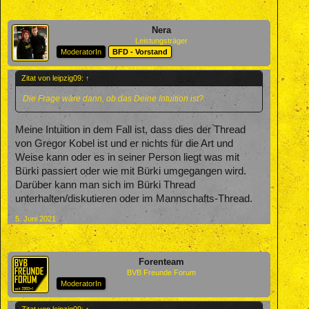
Nera
Leistungsträger
ModeratorIn
BFD - Vorstand
Zitat von leipzig09:
↑
Die Frage wäre dann, ob das Deine Intuition ist?
Meine Intuition in dem Fall ist, dass dies der Thread
von Gregor Kobel ist und er nichts für die Art und
Weise kann oder es in seiner Person liegt was mit
Bürki passiert oder wie mit Bürki umgegangen wird.
Darüber kann man sich im Bürki Thread
unterhalten/diskutieren oder im Mannschafts-Thread.
5. Juni 2021
Forenteam
BVB Freunde Forum
ModeratorIn
Zitat von leipzig09:
↑