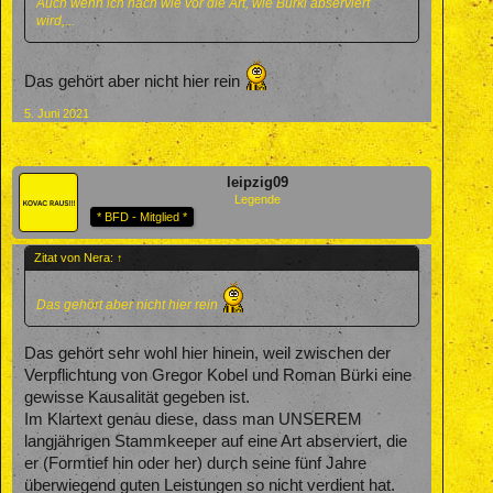
Auch wenn ich nach wie vor die Art, wie Bürki abserviert
wird,...
Das gehört aber nicht hier rein
5. Juni 2021
leipzig09
Legende
* BFD - Mitglied *
Zitat von Nera:
↑
Das gehört aber nicht hier rein
Das gehört sehr wohl hier hinein, weil zwischen der
Verpflichtung von Gregor Kobel und Roman Bürki eine
gewisse Kausalität gegeben ist.
Im Klartext genau diese, dass man UNSEREM
langjährigen Stammkeeper auf eine Art abserviert, die
er (Formtief hin oder her) durch seine fünf Jahre
überwiegend guten Leistungen so nicht verdient hat.