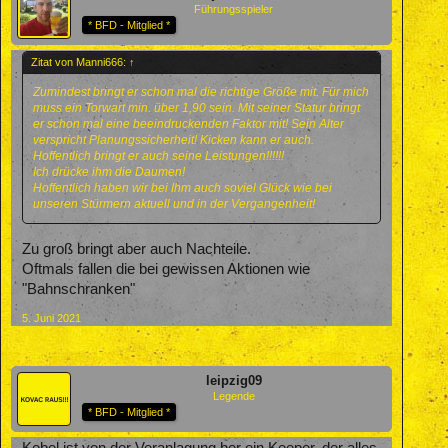
Führungsspieler
* BFD - Mitglied *
Zitat von Manni666:
↑
Zumindest bringt er schon mal die richtige Größe mit. Für mich
muss ein Torwart min. über 1,90 sein. Mit seiner Statur bringt
er schon mal eine beeindruckenden Faktor mit! Sein Alter
verspricht Planungssicherheit! Kicken kann er auch.
Hoffentlich bringt er auch seine Leistungen!!!!!!
Ich drücke ihm die Daumen!
Hoffentlich haben wir bei Ihm auch soviel Glück wie bei
unseren Stürmern aktuell und in der Vergangenheit!
Zu groß bringt aber auch Nachteile.
Oftmals fallen die bei gewissen Aktionen wie
"Bahnschranken"
5. Juni 2021
leipzig09
Legende
* BFD - Mitglied *
Kobel ist von der Veranlagung her ein Keeper, der alles