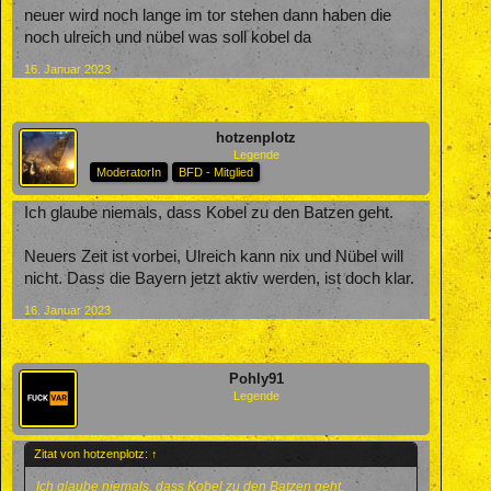
neuer wird noch lange im tor stehen dann haben die
noch ulreich und nübel was soll kobel da
16. Januar 2023
hotzenplotz
Legende
ModeratorIn
BFD - Mitglied
Ich glaube niemals, dass Kobel zu den Batzen geht.
Neuers Zeit ist vorbei, Ulreich kann nix und Nübel will
nicht. Dass die Bayern jetzt aktiv werden, ist doch klar.
16. Januar 2023
Pohly91
Legende
Zitat von hotzenplotz:
↑
Ich glaube niemals, dass Kobel zu den Batzen geht.