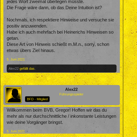
jedes Wort zweimal überlegen müsste.
Die Frage wäre dann, ob das Deine Intuition ist?
Nochmals, ich respektiere Hinweise und versuche sie
positiv anzuwenden.
Habe ich auch mehrfach bei Heinerichs Hinweisen so
getan.
Diese Art von Hinweis schießt m.M.n., sorry, schon
etwas übers Ziel hinaus.
5. Juni 2021
Alex22
gefällt das.
Alex22
Führungsspieler
BFD - Mitglied
Willkommen beim BVB, Gregor! Hoffen wir das du
mehr als nur durchschnittliche / inkonstante Leistungen
wie deine Vorgänger bringst.
5. Juni 2021