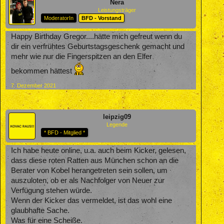
Nera
Leistungsträger
ModeratorIn
BFD - Vorstand
Happy Birthday Gregor....hätte mich gefreut wenn du
dir ein verfrühtes Geburtstagsgeschenk gemacht und
mehr wie nur die Fingerspitzen an den Elfer
bekommen hättest
7. Dezember 2021
leipzig09
Legende
* BFD - Mitglied *
Ich habe heute online, u.a. auch beim Kicker, gelesen,
dass diese roten Ratten aus München schon an die
Berater von Kobel herangetreten sein sollen, um
auszuloten, ob er als Nachfolger von Neuer zur
Verfügung stehen würde.
Wenn der Kicker das vermeldet, ist das wohl eine
glaubhafte Sache.
Was für eine Scheiße.