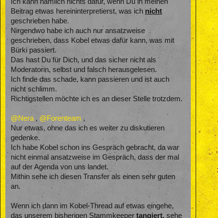
Ich kann nämlich nichts dafür, wenn Du in meinen
Beitrag etwas hereininterpretierst, was ich
nicht
geschrieben habe.
Nirgendwo habe ich auch nur ansatzweise
geschrieben, dass Kobel etwas dafür kann, was mit
Bürki passiert.
Das hast Du für Dich, und das sicher nicht als
Moderatorin, selbst und falsch herausgelesen.
Ich finde das schade, kann passieren und ist auch
nicht schlimm.
Richtigstellen möchte ich es an dieser Stelle trotzdem.
@Nera
,
@Forenteam
,
Nur etwas, ohne das ich es weiter zu diskutieren
gedenke.
Ich habe Kobel schon ins Gespräch gebracht, da war
nicht einmal ansatzweise im Gespräch, dass der mal
auf der Agenda von uns landet.
Mithin sehe ich diesen Transfer als einen sehr guten
an.
Wenn ich dann im Kobel-Thread auf etwas eingehe,
das unserem bisherigen Stammkeeper
tangiert,
sehe