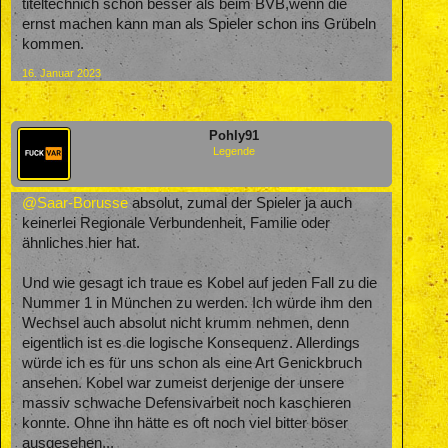
titeltechnich schon besser als beim BVB,wenn die
ernst machen kann man als Spieler schon ins Grübeln
kommen.
16. Januar 2023
Pohly91
Legende
@Saar-Borusse
absolut, zumal der Spieler ja auch
keinerlei Regionale Verbundenheit, Familie oder
ähnliches hier hat.
Und wie gesagt ich traue es Kobel auf jeden Fall zu die
Nummer 1 in München zu werden. Ich würde ihm den
Wechsel auch absolut nicht krumm nehmen, denn
eigentlich ist es die logische Konsequenz. Allerdings
würde ich es für uns schon als eine Art Genickbruch
ansehen. Kobel war zumeist derjenige der unsere
massiv schwache Defensivarbeit noch kaschieren
konnte. Ohne ihn hätte es oft noch viel bitter böser
ausgesehen...