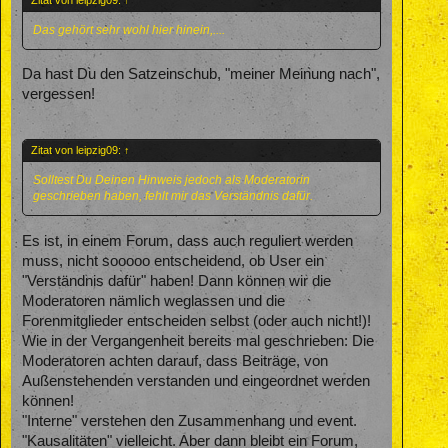
Das gehört sehr wohl hier hinein,....
Da hast Du den Satzeinschub, "meiner Meinung nach",
vergessen!
Zitat von leipzig09:
↑
Solltest Du Deinen Hinweis jedoch als Moderatorin
geschrieben haben, fehlt mir das Verständnis dafür.
Es ist, in einem Forum, dass auch reguliert werden
muss, nicht sooooo entscheidend, ob User ein
"Verständnis dafür" haben! Dann können wir die
Moderatoren nämlich weglassen und die
Forenmitglieder entscheiden selbst (oder auch nicht!)!
Wie in der Vergangenheit bereits mal geschrieben: Die
Moderatoren achten darauf, dass Beiträge, von
Außenstehenden verstanden und eingeordnet werden
können!
"Interne" verstehen den Zusammenhang und event.
"Kausalitäten" vielleicht. Aber dann bleibt ein Forum,