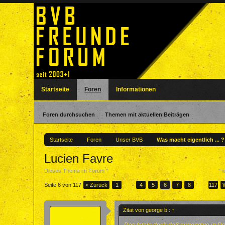
Startseite
Foren
Informationen
Foren durchsuchen
Themen mit aktuellen Beiträgen
Startseite
Foren
Unser BVB
Was macht eigentlich ... 
Lucien Favre
Dieses Thema im Forum "
Was macht eigentlich ... ? - Ehemalige BVBler
" 
Seite 6 von 117
< Zurück
1
←
4
5
6
7
8
→
117
Zitat von george b.:
↑