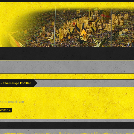
? - Ehemalige BVBler
wurde erstellt von
Forenteam
,
15. Mai 2018
.
Weiter >