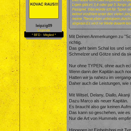
Das fatale doch,daß nirgendwo in Deu
Ligen gibt es 3,4 oder gar 5 Jungs ,
Passpiel. Was würde ich für Typen wi
keiner erzählen unter den vielen jung
meine These,eben unbequem,durchset
abgetan.Es wird ne Weile dauern bis
leipzig09
Legende
* BFD - Mitglied *
Mit Deinen Anmerkungen zu "Schw
richtig.
Das geht beim Schal los und setz
Schmelzer und Götze sind da si
Nur ohne TYPEN, ohne auch eckig
Wenn dann der Kapitän auch noc
Hatten wir ja nahezu im vergang
Daher auch die Leistungen, wie 
Mit Witsel, Delany, Diallo, Akanj
Dazu Marco als neuer Kapitän.
Es braucht also gar keinen Aufmu
Das kann so geschehen, wie es K
Nur die Art von Hummels empfind
Hingegen ist Einheitsbrei mit T