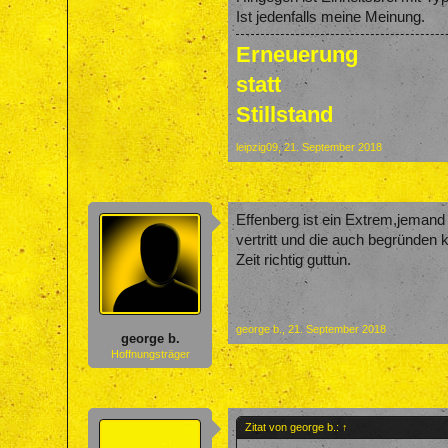
Ist jedenfalls meine Meinung.
Erneuerung
statt
Stillstand
leipzig09
,
21. September 2018
Effenberg ist ein Extrem,jemand 
vertritt und die auch begründen 
Zeit richtig guttun.
george b.
,
21. September 2018
george b.
Hoffnungsträger
Zitat von george b.:
↑