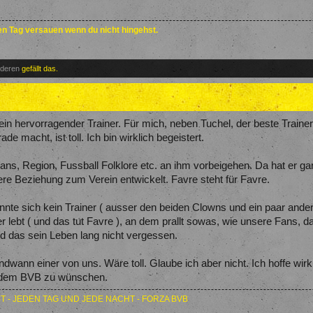
den Tag versauen wenn du nicht hingehst.
nderen
gefällt das.
in hervorragender Trainer. Für mich, neben Tuchel, der beste Traine
de macht, ist toll. Ich bin wirklich begeistert.
ans, Region, Fussball Folklore etc. an ihm vorbeigehen. Da hat er g
re Beziehung zum Verein entwickelt. Favre steht für Favre.
onnte sich kein Trainer ( ausser den beiden Clowns und ein paar an
er lebt ( und das tut Favre ), an dem prallt sowas, wie unsere Fans, d
rd das sein Leben lang nicht vergessen.
gendwann einer von uns. Wäre toll. Glaube ich aber nicht. Ich hoffe wi
d dem BVB zu wünschen.
T - JEDEN TAG UND JEDE NACHT - FORZA BVB