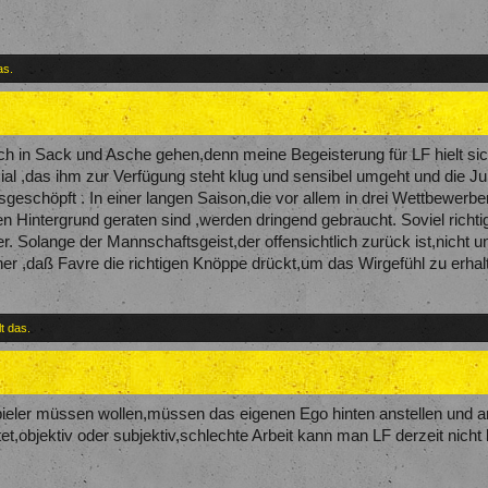
as.
h in Sack und Asche gehen,denn meine Begeisterung für LF hielt si
ial ,das ihm zur Verfügung steht klug und sensibel umgeht und die J
usgeschöpft . In einer langen Saison,die vor allem in drei Wettbewer
den Hintergrund geraten sind ,werden dringend gebraucht. Soviel richt
er. Solange der Mannschaftsgeist,der offensichtlich zurück ist,nicht u
her ,daß Favre die richtigen Knöppe drückt,um das Wirgefühl zu erhalt
lt das.
pieler müssen wollen,müssen das eigenen Ego hinten anstellen und an
et,objektiv oder subjektiv,schlechte Arbeit kann man LF derzeit nicht 