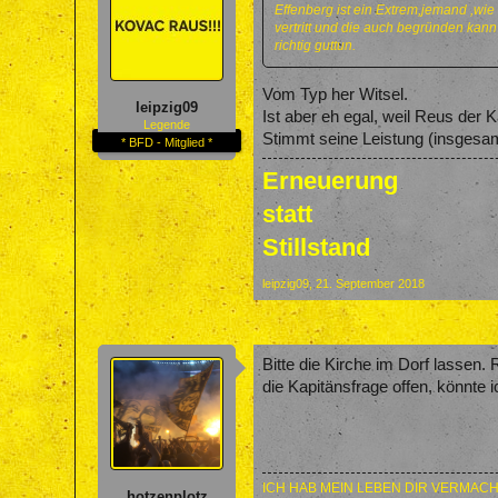
Effenberg ist ein Extrem,jemand ,wie
vertritt und die auch begründen kann 
richtig guttun.
Vom Typ her Witsel.
leipzig09
Ist aber eh egal, weil Reus der Ka
Legende
Stimmt seine Leistung (insgesamt
* BFD - Mitglied *
Erneuerung
statt
Stillstand
leipzig09
,
21. September 2018
Bitte die Kirche im Dorf lassen.
die Kapitänsfrage offen, könnte i
ICH HAB MEIN LEBEN DIR VERMACH
hotzenplotz