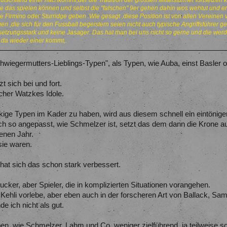
tschland einer nachkommt,der die Tradition der grossen Mittelstürmer fortsetzen 
die das spielen können und selbst die "falschen" 9er gehen dahin wos wehtut und e
e Firmino oder Sturridge geben .Wie gesagt ,diese Position ist von allen Vereinen 
en ,die sich für den Fussball begeistern seien nicht auch typische Angriffsführer g
zungsstark und keine Jasager. Das hat man bei uns nicht so gerne und die werd
 da wieder einer kommt,.
iegermutters-Lieblings-Typen", als Typen, wie Auba, einst Basler o
t sich bei und fort.
cher Watzkes Idole.
e Typen im Kader zu haben, wird aus diesem schnell ein eintöniger 
h so angepasst, wie Schmelzer ist, setzt das dem dann die Krone au
enen Jahr.
sie waren.
i hat sich das schon stark verbessert.
cker, aber Spieler, die in komplizierten Situationen vorangehen.
ehli vorlebe, aber eben auch in der forscheren Art von Ballack, Sa
e ich nicht als gut.
ypen, wie Schmelzer, Lahm und Co. weniger zielführend, ja teilweise