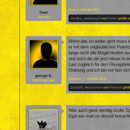
Gast
,
5. Oktober 2018
Gast
Besuch
cocoline
,
webdawg18
und
Kevlina
gefällt d
Wenn das so weiter geht muss ic
er mit dem unglaublichen Potenz
lange nicht alle Möglichkeiten a
und auch die,die jetzt etwas in 
Last zugleich für den Übungsleit
Ordnung und ich bin mir fast sic
george b.
george b.
,
5. Oktober 2018
Hoffnungsträger
Zazou09
,
Alexaceman
und
Heinerich
gefäl
Was auch ganz wichtig ist,die S
Egal wie man es derzeit betracht