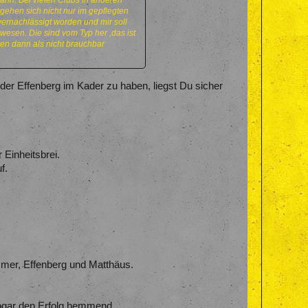
kann. Bei vielen Clubs in anderen
rgehen sich nicht nur im gepflegten
vernachlässigt worden und mir soll
ewesen. Die sind vom Typ her ,das ist
en dann als nicht brauchbar
der Effenberg im Kader zu haben, liegst Du sicher
Einheitsbrei.
f.
mmer, Effenberg und Matthäus.
 sogar den Erfolg hemmend.