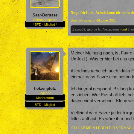
Regel Nr1, die Arbeit kann dir nicht 
Saar-Borusse
Führungsspieler
Saar-Borusse
,
5. Oktober 2018
* BFD - Mitglied *
Zazou09
,
george b.
,
Alexaceman
und
2 a
Meiner Meinung nach, ist Favre e
Umfeld ). Was er hier bei uns gera
Allerdings sehe ich auch, dass F
einmal, dass Favre eine besonde
hotzenplotz
Ich bin mal gespannt. Bislang k
Legende
entziehen. Wer Fussball liebt od
ModeratorIn
davon nicht verschont. Klopp wi
BFD - Mitglied
Vielleicht wird Favre ja doch ir
tolles aufbaut. Es wäre ihm un
ICH HAB MEIN LEBEN DIR VERMACH