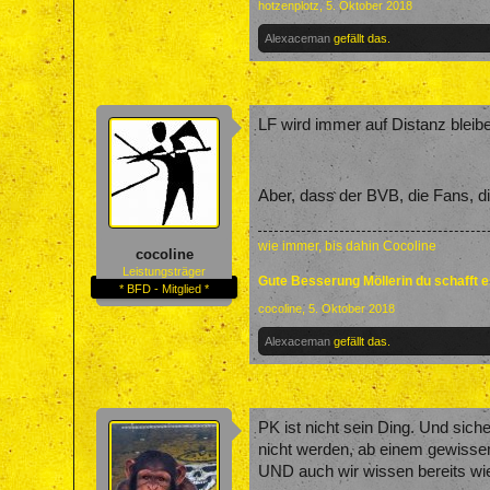
hotzenplotz
,
5. Oktober 2018
Alexaceman
gefällt das.
LF wird immer auf Distanz bleib
Aber, dass der BVB, die Fans, d
wie immer, bis dahin Cocoline
cocoline
Leistungsträger
Gute Besserung Möllerin du schafft 
* BFD - Mitglied *
cocoline
,
5. Oktober 2018
Alexaceman
gefällt das.
PK ist nicht sein Ding. Und sich
nicht werden, ab einem gewissen
UND auch wir wissen bereits wie s