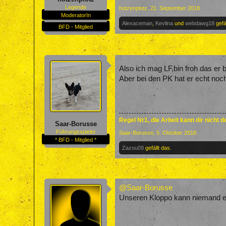
Legende
hotzenplotz
,
21. September 2018
ModeratorIn
Alexaceman
,
Kevlina
und
webdawg18
gefä
BFD - Mitglied
Also ich mag LF,bin froh das er be
Aber bei den PK hat er echt noc
Regel Nr1, die Arbeit kann dir nicht 
Saar-Borusse
Führungsspieler
Saar-Borusse
,
5. Oktober 2018
* BFD - Mitglied *
Zazou09
gefällt das.
@Saar-Borusse
Unseren Kloppo kann niemand erse