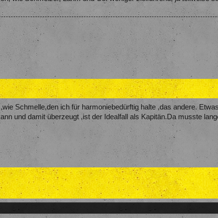
,wie Schmelle,den ich für harmoniebedürftig halte ,das andere. Etwas
kann und damit überzeugt ,ist der Idealfall als Kapitän.Da musste lan