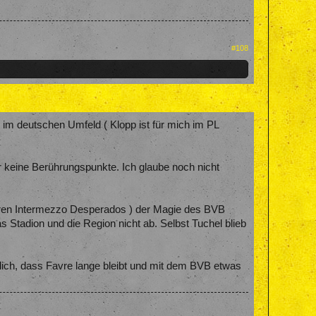
#108
r im deutschen Umfeld ( Klopp ist für mich im PL
ar keine Berührungspunkte. Ich glaube noch nicht
deren Intermezzo Desperados ) der Magie des BVB
as Stadion und die Region nicht ab. Selbst Tuchel blieb
rklich, dass Favre lange bleibt und mit dem BVB etwas