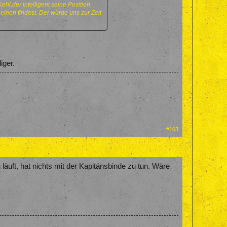
hl,der intelligent seine Position
 einen findest. Der würde uns zur Zeit
iger.
#103
 läuft, hat nichts mit der Kapitänsbinde zu tun. Wäre