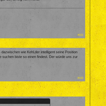
#101
 dazwischen wie Kehl,der intelligent seine Position
ge suchen biste so einen findest. Der würde uns zur
#102