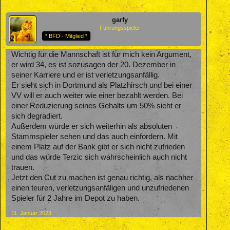
garfy
Führungsspieler
* BFD - Mitglied *
Wichtig für die Mannschaft ist für mich kein Argument,
er wird 34, es ist sozusagen der 20. Dezember in
seiner Karriere und er ist verletzungsanfällig.
Er sieht sich in Dortmund als Platzhirsch und bei einer
VV will er auch weiter wie einer bezahlt werden. Bei
einer Reduzierung seines Gehalts um 50% sieht er
sich degradiert.
Außerdem würde er sich weiterhin als absoluten
Stammspieler sehen und das auch einfordern. Mit
einem Platz auf der Bank gibt er sich nicht zufrieden
und das würde Terzic sich wahrscheinlich auch nicht
trauen.
Jetzt den Cut zu machen ist genau richtig, als nachher
einen teuren, verletzungsanfäligen und unzufriedenen
Spieler für 2 Jahre im Depot zu haben.
11. Januar 2023