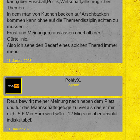
kann,über Fussball,Politik,Wirtschaft,alle möglichen
Themen.
In dem man von Kuchen backen auf Arschbacken
kommen kann ohne auf die Themendisziplin achten zu
müssen.
Frust und Meinungen rauslassen oberhalb der
Gürtellinie.
Also ich sehe den Bedarf eines solchen Therad immer
mehr.
11. Januar 2023
Pohly91
Legende
Reus bewirkt meiner Meinung nach neben dem Platz
und für das Mannschaftsgefüge zu viel als das er mir
nicht 5-6 Mio Euro wert wäre. 12 Mio sind aber absolut
indiskutabel.
11. Januar 2023