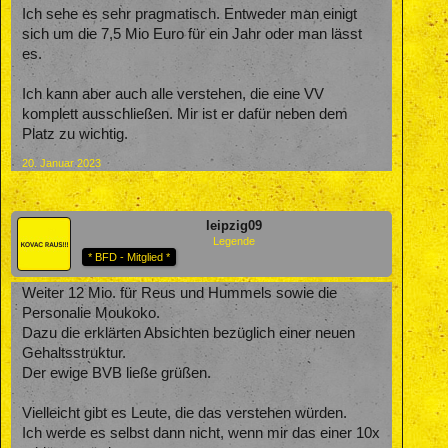
Ich sehe es sehr pragmatisch. Entweder man einigt
sich um die 7,5 Mio Euro für ein Jahr oder man lässt
es.
Ich kann aber auch alle verstehen, die eine VV
komplett ausschließen. Mir ist er dafür neben dem
Platz zu wichtig.
20. Januar 2023
leipzig09
Legende
* BFD - Mitglied *
Weiter 12 Mio. für Reus und Hummels sowie die
Personalie Moukoko.
Dazu die erklärten Absichten bezüglich einer neuen
Gehaltsstruktur.
Der ewige BVB ließe grüßen.
Vielleicht gibt es Leute, die das verstehen würden.
Ich werde es selbst dann nicht, wenn mir das einer 10x