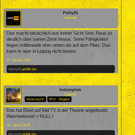
Pohly91
Legende
Das macht tatsächlich aus keiner Sicht Sinn. Reus ist
deutlich über seinen Zenit hinaus. Seine Fähigkeiten
liegen mittlerweile eher neben als auf dem Platz. Das
kann er aber in Leipzig nicht leisten.
15. Januar 2023
leipzig09
gefällt das.
hotzenplotz
Legende
ModeratorIn
BFD - Mitglied
Das hat Eberl auf Bild TV in der Theorie angedeutet.
Wahrheitswert = NULL !
16. Januar 2023
leipzig09
gefällt das.