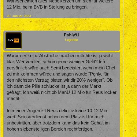
Wahrscheinlich alles Nebelkerzen um sich für weitere
12 Mio. beim BVB in Stellung zu bringen.
20. Januar 2023
Pohly91
Legende
Warum er keine Abstriche machen möchte ist ja wohl
klar. Wer verdient schon gerne weniger Geld? Ich
persönlich wäre auch Semi begeistert wenn mein Chef
zu mir kommen würde und sagen würde "Pohly, für
den nächsten Vertrag bieten wir dir 20% weniger". Ob
ich dann die Pille schlucke ist ja dann der Markt
gefragt. Ich weiß nicht ob ManU 12 Mio für Reus locker
macht.
In meinen Augen ist Reus definitiv keine 10-12 Mio
wert. Sein verdienst neben dem Platz ist für mich
unbestritten, aber trotzdem kann das kein Gehalt im
hohen siebenstelligen Bereich rechtfertigen.