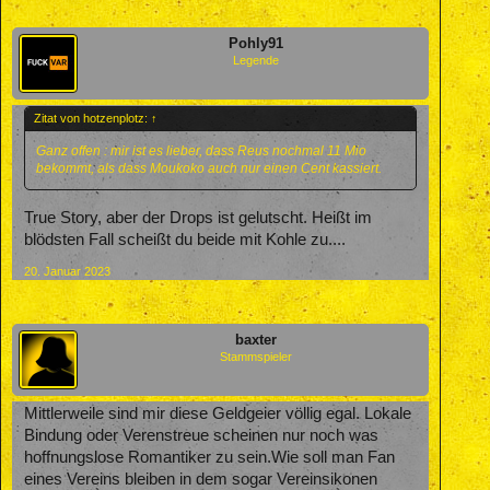
Pohly91
Legende
Zitat von hotzenplotz:
↑
Ganz offen : mir ist es lieber, dass Reus nochmal 11 Mio
bekommt, als dass Moukoko auch nur einen Cent kassiert.
True Story, aber der Drops ist gelutscht. Heißt im
blödsten Fall scheißt du beide mit Kohle zu....
20. Januar 2023
baxter
Stammspieler
Mittlerweile sind mir diese Geldgeier völlig egal. Lokale
Bindung oder Verenstreue scheinen nur noch was
hoffnungslose Romantiker zu sein.Wie soll man Fan
eines Vereins bleiben in dem sogar Vereinsikonen