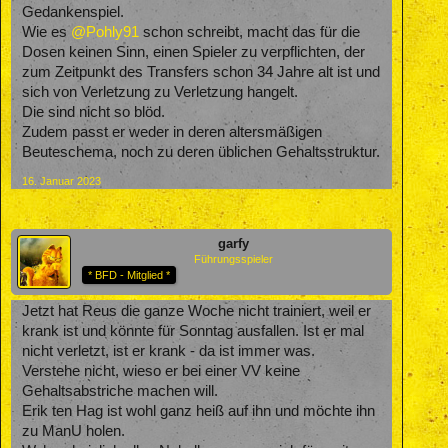
Gedankenspiel.
Wie es
@Pohly91
schon schreibt, macht das für die
Dosen keinen Sinn, einen Spieler zu verpflichten, der
zum Zeitpunkt des Transfers schon 34 Jahre alt ist und
sich von Verletzung zu Verletzung hangelt.
Die sind nicht so blöd.
Zudem passt er weder in deren altersmäßigen
Beuteschema, noch zu deren üblichen Gehaltsstruktur.
16. Januar 2023
garfy
Führungsspieler
* BFD - Mitglied *
Jetzt hat Reus die ganze Woche nicht trainiert, weil er
krank ist und könnte für Sonntag ausfallen. Ist er mal
nicht verletzt, ist er krank - da ist immer was.
Verstehe nicht, wieso er bei einer VV keine
Gehaltsabstriche machen will.
Erik ten Hag ist wohl ganz heiß auf ihn und möchte ihn
zu ManU holen.