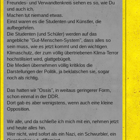
feilscht, derweil seine Fans ( die immerhin die Party bezahlen
Freundes- und Verwandtenkreis sehen es so, wie Du
) nicht wissen, wovon sie ihre nächste Gasrechnung bezahlen
und auch ich.
sollen. Das ist gelebte Ungerechtigkeit. An solch asozialem
Machen tut niemand etwas.
Denken sind schon so manche Syteme gescheitert.
Einst waren es die Studenten und Künstler, die
Diesen kleinen Frust musste ich kurz mal loswerden.
aufbegehrten.
Die Studenten (und Schüler) werden auf das
angebliche "Gut-Menschen-System", dass alles so
sein muss, wie es jetzt kommt und den wichtigen
Klimaschutz, der zum völlig übertriebenen Klima-Terror
hochstilisiert wird, glattgebügelt.
Die Medien übernehmen völlig kritiklos die
Darstellungen der Politik, ja beklatschen sie, sogar
noch als richtig.
Das hatten wir "Ossis", in weitaus geringerer Form,
schon einmal in der DDR.
Dort gab es aber wenigstens, wenn auch eine kleine
Opposition.
Wir alle, und da schließe ich mich mit ein, nehmen jetzt
und heute alles hin.
Wer nicht, wird sofort als ein Nazi, ein Schwurbler, ein