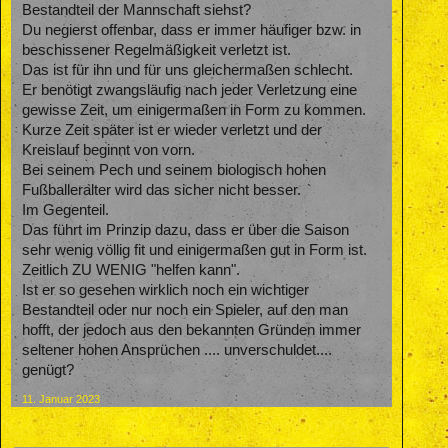
Bestandteil der Mannschaft siehst?
Du negierst offenbar, dass er immer häufiger bzw. in
beschissener Regelmäßigkeit verletzt ist.
Das ist für ihn und für uns gleichermaßen schlecht.
Er benötigt zwangsläufig nach jeder Verletzung eine
gewisse Zeit, um einigermaßen in Form zu kommen.
Kurze Zeit später ist er wieder verletzt und der
Kreislauf beginnt von vorn.
Bei seinem Pech und seinem biologisch hohen
Fußballeralter wird das sicher nicht besser.
Im Gegenteil.
Das führt im Prinzip dazu, dass er über die Saison
sehr wenig völlig fit und einigermaßen gut in Form ist.
Zeitlich ZU WENIG "helfen kann".
Ist er so gesehen wirklich noch ein wichtiger
Bestandteil oder nur noch ein Spieler, auf den man
hofft, der jedoch aus den bekannten Gründen immer
seltener hohen Ansprüchen .... unverschuldet....
genügt?
11. Januar 2023