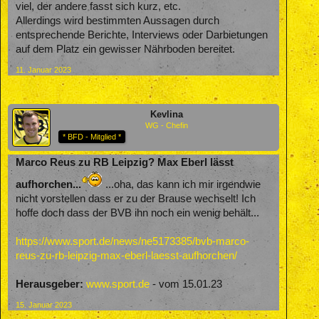
viel, der andere fasst sich kurz, etc.
Allerdings wird bestimmten Aussagen durch
entsprechende Berichte, Interviews oder Darbietungen
auf dem Platz ein gewisser Nährboden bereitet.
11. Januar 2023
Kevlina
WG - Chefin
* BFD - Mitglied *
Marco Reus zu RB Leipzig? Max Eberl lässt
aufhorchen...
...oha, das kann ich mir irgendwie
nicht vorstellen dass er zu der Brause wechselt! Ich
hoffe doch dass der BVB ihn noch ein wenig behält...
https://www.sport.de/news/ne5173385/bvb-marco-
reus-zu-rb-leipzig-max-eberl-laesst-aufhorchen/
Herausgeber:
www.sport.de
- vom 15.01.23
15. Januar 2023