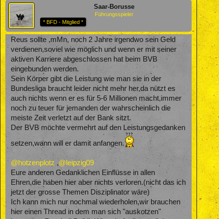
Saar-Borusse
Führungsspieler
* BFD - Mitglied *
Reus sollte ,mMn, noch 2 Jahre irgendwo sein Geld
verdienen,soviel wie möglich und wenn er mit seiner
aktiven Karriere abgeschlossen hat beim BVB
eingebunden werden.
Sein Körper gibt die Leistung wie man sie in der
Bundesliga braucht leider nicht mehr her,da nützt es
auch nichts wenn er es für 5-6 Millionen macht,immer
noch zu teuer für jemanden der wahrscheinlich die
meiste Zeit verletzt auf der Bank sitzt.
Der BVB möchte vermehrt auf den Leistungsgedanken
setzen,wann will er damit anfangen.
@hotzenplotz
,
@leipzig09
Eure anderen Gedanklichen Einflüsse in allen
Ehren,die haben hier aber nichts verloren.(nicht das ich
jetzt der grosse Themen Disziplinator wäre)
Ich kann mich nur nochmal wiederholen,wir brauchen
hier einen Thread in dem man sich "auskotzen"