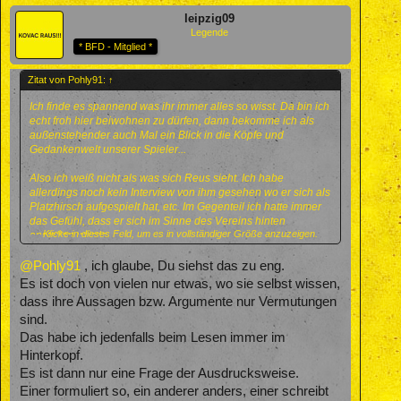
leipzig09
Legende
* BFD - Mitglied *
Zitat von Pohly91:
↑
Ich finde es spannend was ihr immer alles so wisst. Da bin ich
echt froh hier beiwohnen zu dürfen, dann bekomme ich als
außenstehender auch Mal ein Blick in die Köpfe und
Gedankenwelt unserer Spieler...
Also ich weiß nicht als was sich Reus sieht. Ich habe
allerdings noch kein Interview von ihm gesehen wo er sich als
Platzhirsch aufgespielt hat, etc. Im Gegenteil ich hatte immer
das Gefühl, dass er sich im Sinne des Vereins hinten
Klicke in dieses Feld, um es in vollständiger Größe anzuzeigen.
anstellen würde.
Aber hier scheint es ja genug Leute zu geben, die täglich mit
@Pohly91
, ich glaube, Du siehst das zu eng.
den Betroffenen "abhängen" und dadurch deutlich besser
Es ist doch von vielen nur etwas, wo sie selbst wissen,
informiert sind als ich, der auf Interviews und Aussagen
dass ihre Aussagen bzw. Argumente nur Vermutungen
angewiesen ist.
sind.
Das habe ich jedenfalls beim Lesen immer im
Hinterkopf.
Es ist dann nur eine Frage der Ausdrucksweise.
Einer formuliert so, ein anderer anders, einer schreibt