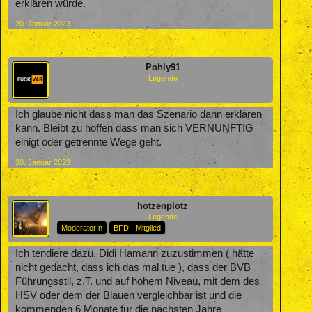
erklären würde.
20. Januar 2023
Pohly91
Legende
Ich glaube nicht dass man das Szenario dann erklären
kann. Bleibt zu hoffen dass man sich VERNÜNFTIG
einigt oder getrennte Wege geht.
20. Januar 2023
hotzenplotz
Legende
ModeratorIn
BFD - Mitglied
Ich tendiere dazu, Didi Hamann zuzustimmen ( hätte
nicht gedacht, dass ich das mal tue ), dass der BVB
Führungsstil, z.T. und auf hohem Niveau, mit dem des
HSV oder dem der Blauen vergleichbar ist und die
kommenden 6 Monate für die nächsten Jahre