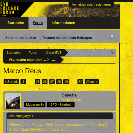
Anmelden oder registrieren
Startseite
Foren
Informationen
Foren durchsuchen
Themen mit aktuellen Beiträgen
Startseite
Foren
Unser BVB
Was macht eigentlich ... ? - Ehemalige BVBler
Marco Reus
< Zurück
1
←
25
26
27
28
29
→
39
Weiter >
Salecha
Führungsspieler
ModeratorIn
* BFD - Mitglied *
Zitat von garfy:
↑
Allein schon dass der BVB diesem Moukoko so in den Arsch
kriecht stößt ihm bestimmt übel auf.