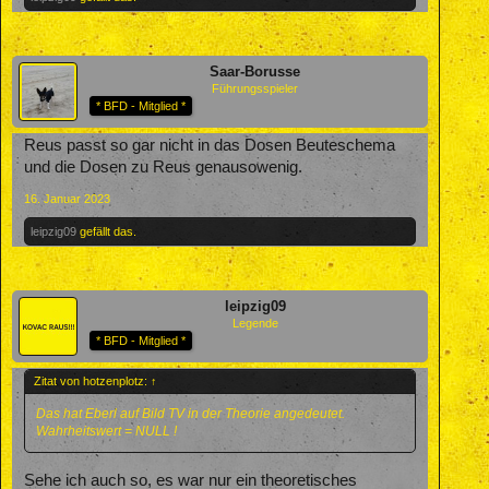
Saar-Borusse
Führungsspieler
* BFD - Mitglied *
Reus passt so gar nicht in das Dosen Beuteschema
und die Dosen zu Reus genausowenig.
16. Januar 2023
leipzig09
gefällt das.
leipzig09
Legende
* BFD - Mitglied *
Zitat von hotzenplotz:
↑
Das hat Eberl auf Bild TV in der Theorie angedeutet.
Wahrheitswert = NULL !
Sehe ich auch so, es war nur ein theoretisches