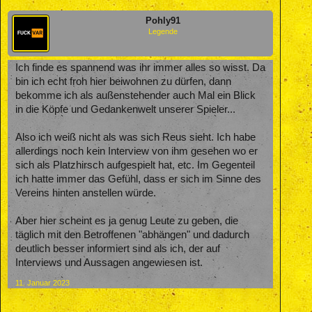
Pohly91
Legende
Ich finde es spannend was ihr immer alles so wisst. Da
bin ich echt froh hier beiwohnen zu dürfen, dann
bekomme ich als außenstehender auch Mal ein Blick
in die Köpfe und Gedankenwelt unserer Spieler...
Also ich weiß nicht als was sich Reus sieht. Ich habe
allerdings noch kein Interview von ihm gesehen wo er
sich als Platzhirsch aufgespielt hat, etc. Im Gegenteil
ich hatte immer das Gefühl, dass er sich im Sinne des
Vereins hinten anstellen würde.
Aber hier scheint es ja genug Leute zu geben, die
täglich mit den Betroffenen "abhängen" und dadurch
deutlich besser informiert sind als ich, der auf
Interviews und Aussagen angewiesen ist.
11. Januar 2023