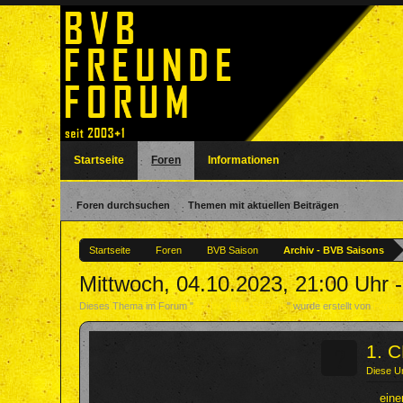
Startseite
Foren
Informationen
Foren durchsuchen
Themen mit aktuellen Beiträgen
Startseite
Foren
BVB Saison
Archiv - BVB Saisons
Mittwoch, 04.10.2023, 21:00 Uhr
Dieses Thema im Forum "
Archiv - BVB Saisons
" wurde erstellt von
Foren
?
1. C
Diese U
eine