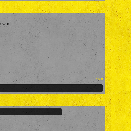
r war.
#109