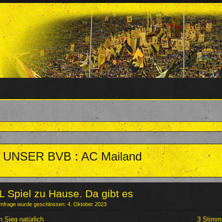
 - UNSER BVB : AC Mailand
team
,
3. Oktober 2023
.
L Spiel zu Hause. Da gibt es
mfrage wurde geschlossen: 4. Oktober 2023
n Sieg natürlich
3 Stimm