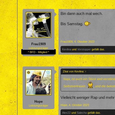
Bin dann auch mal wech.
Bis Samstag.
Frau1909
,
4. Oktober 2023
Frau1909
Leistungsträger
Kevlina
und
Vorstopper
gefällt das.
* BFD - Mitglied *
Zitat von Kevlina:
↑
Naja, ist auch ein Stück weit verständ
Selbstvertrauen...
...und die beko
Vielleicht weniger Rap und mehr
Hope
Hope
,
4. Oktober 2023
Leistungsträger
Alex22
und
Salecha
gefällt das.