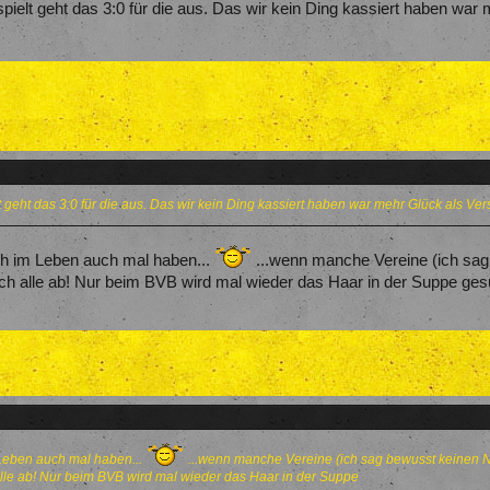
ielt geht das 3:0 für die aus. Das wir kein Ding kassiert haben war
 geht das 3:0 für die aus. Das wir kein Ding kassiert haben war mehr Glück als Ver
 im Leben auch mal haben...
...wenn manche Vereine (ich sag
 sich alle ab! Nur beim BVB wird mal wieder das Haar in der Suppe gesu
eben auch mal haben...
...wenn manche Vereine (ich sag bewusst keinen N
h alle ab! Nur beim BVB wird mal wieder das Haar in der Suppe