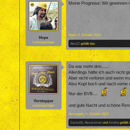
Meine Prognose: Wir gewinnen ni
Hope
,
4. Oktober 2023
Hope
Leistungsträger
Alex22
gefällt das.
Da war mehr drin......
Allerdings hätte ich auch nicht g
Aber nicht verloren und wenn ma
Also Kopf hoch und nach vorne s
Nur der BVB....
Vorstopper
und gute Nacht und schöne Res
Leistungsträger
Vorstopper
,
4. Oktober 2023
Zazou09
,
Alexaceman
und
Kevlina
gefällt 