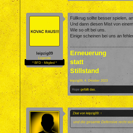
Füllkrug sollte besser spielen, 
Und dann diesen Mist von einem 
Wie so oft bei uns.
Einige scheinen bei uns an fehlen
Erneuerung
leipzig09
Legende
statt
* BFD - Mitglied *
Stillstand
leipzig09
,
4. Oktober 2023
Hope
gefällt das.
Zitat von leipzig09:
↑
und die gesamte Defensive recht sic