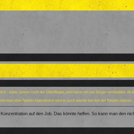
lich - letzte Saison noch der Überflieger, jetzt hat er ein par Dinger verdaddelt, da
mmt man über Spiele! Irgendwann wird er auch wieder bei ihm der Knoten platzen..
 Konzentration auf den Job. Das könnte helfen. So kann man den ni