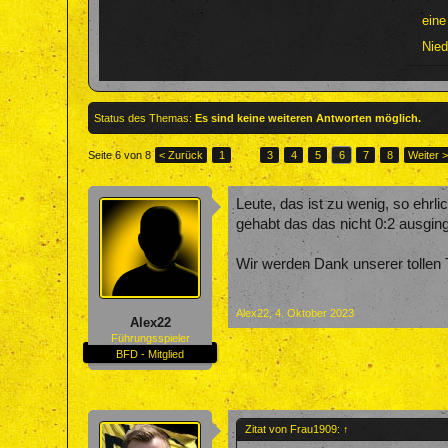
eine
Nied
Status des Themas:
Es sind keine weiteren Antworten möglich.
Seite 6 von 8
< Zurück
1
←
3
4
5
6
7
8
Weiter 
Leute, das ist zu wenig, so ehrl
gehabt das das nicht 0:2 ausging
Wir werden Dank unserer tollen 
Alex22
,
4. Oktober 2023
Alex22
Führungsspieler
BFD - Mitglied
Zitat von Frau1909:
↑