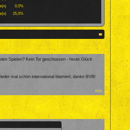
e(n)
0,0%
e(n)
25,0%
beiden Spielen? Kein Tor geschossen - heute Glück
eder mal schön international blamiert, danke BVB!
#101