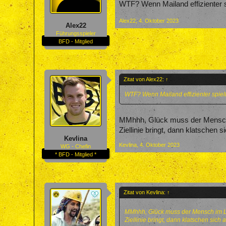
WTF? Wenn Mailand effizienter sp
Alex22
,
4. Oktober 2023
Alex22
Führungsspieler
BFD - Mitglied
Zitat von Alex22:
↑
WTF? Wenn Mailand effizienter spielt
MMhhh, Glück muss der Mensch
Ziellinie bringt, dann klatschen
Kevlina
Kevlina
,
4. Oktober 2023
WG - Chefin
* BFD - Mitglied *
Zitat von Kevlina:
↑
MMhhh, Glück muss der Mensch im L
Ziellinie bringt, dann klatschen sic