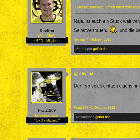
Dieser Adeyemi bringt mich zum tob
Naja, ist auch ein Stück weit ver
Selbstvertrauen...
...und die 
Kevlina
WG - Chefin
Kevlina
,
4. Oktober 2023
* BFD - Mitglied *
Vorstopper
gefällt das.
@Kevlina
Der Typ spielt einfach eigensinn
Frau1909
,
4. Oktober 2023
Frau1909
Leistungsträger
Alexaceman
gefällt das.
* BFD - Mitglied *