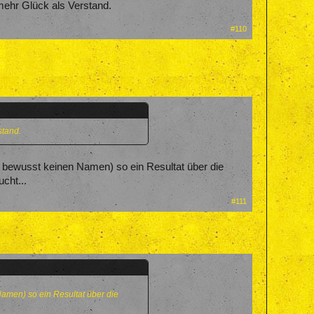
 mehr Glück als Verstand.
#110
stand.
 bewusst keinen Namen) so ein Resultat über die
cht...
#111
amen) so ein Resultat über die