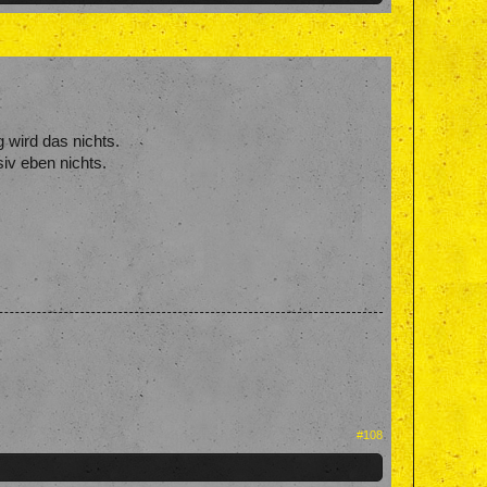
 wird das nichts.
iv eben nichts.
#108