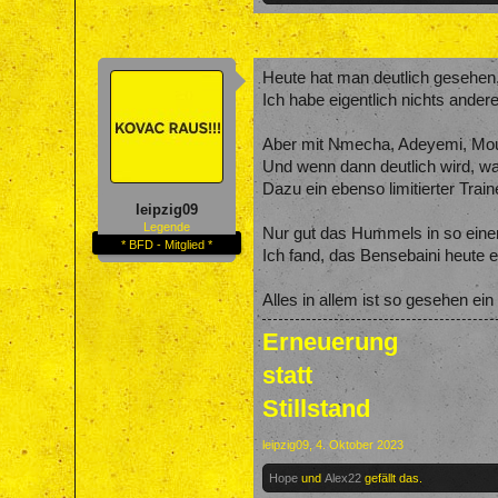
Heute hat man deutlich gesehen,
Ich habe eigentlich nichts andere
Aber mit Nmecha, Adeyemi, Mouko
Und wenn dann deutlich wird, wa
Dazu ein ebenso limitierter Train
leipzig09
Legende
Nur gut das Hummels in so einer
* BFD - Mitglied *
Ich fand, das Bensebaini heute 
Alles in allem ist so gesehen ei
Erneuerung
statt
Stillstand
leipzig09
,
4. Oktober 2023
Hope
und
Alex22
gefällt das.