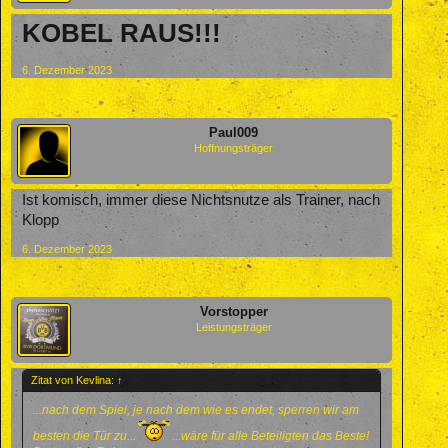
KOBEL RAUS!!!
6. Dezember 2023
Paul009
Hoffnungsträger
Ist komisch, immer diese Nichtsnutze als Trainer, nach
Klopp
6. Dezember 2023
Vorstopper
Leistungsträger
Zitat von Kevlina:
↑
...nach dem Spiel, je nach dem wie es endet, sperren wir am
besten die Tür zu...
...wäre für alle Beteiligten das Beste!