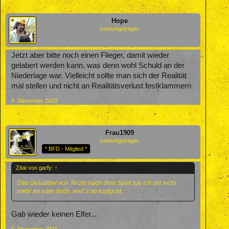
Hope
Leistungsträger
Jetzt aber bitte noch einen Flieger, damit wieder
gelabert werden kann, was denn wohl Schuld an der
Niederlage war. Vielleicht sollte man sich der Realität
mal stellen und nicht an Realitätsverlust festklammern
6. Dezember 2023
Frau1909
Leistungsträger
* BFD - Mitglied *
Zitat von garfy:
↑
Das Gesabbel von Terzic nach dem Spiel tue ich mir nicht
mehr an oder doch, weil´s so lustig ist.
Gab wieder keinen Elfer...
6. Dezember 2023