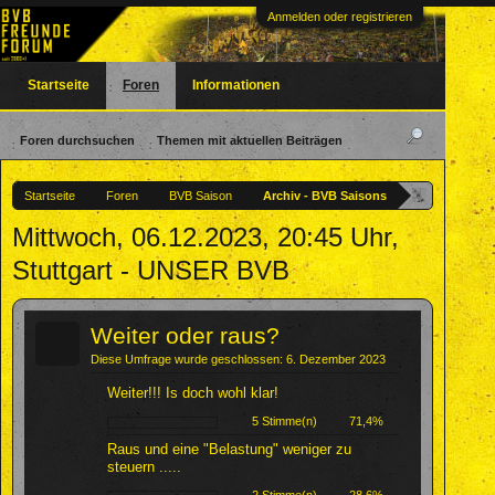
Anmelden oder registrieren
Startseite
Foren
Informationen
Foren durchsuchen
Themen mit aktuellen Beiträgen
Startseite
Foren
BVB Saison
Archiv - BVB Saisons
Mittwoch, 06.12.2023, 20:45 Uhr,
Stuttgart - UNSER BVB
?
Weiter oder raus?
Diese Umfrage wurde geschlossen: 6. Dezember 2023
Weiter!!! Is doch wohl klar!
5 Stimme(n)
71,4%
Raus und eine "Belastung" weniger zu
steuern .....