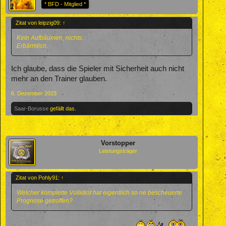
* BFD - Mitglied *
Zitat von leipzig09:
↑
Kein Aufbäumen, nichts.
Erbärmlich.
Ich glaube, dass die Spieler mit Sicherheit auch nicht
mehr an den Trainer glauben.
6. Dezember 2023
Saar-Borusse
gefällt das.
Vorstopper
Leistungsträger
Zitat von Pohly91:
↑
Welcher komplette Vollidiot hat eigentlich so ne bescheuerte
Prognose getroffen?