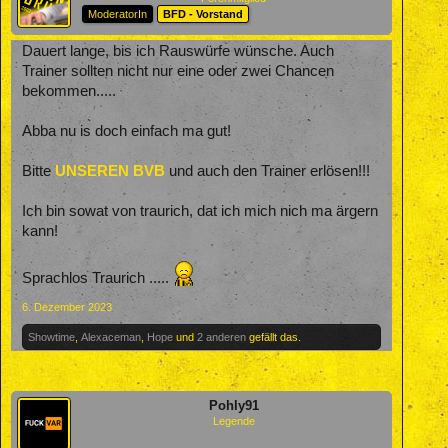
ModeratorIn
BFD - Vorstand
Dauert lange, bis ich Rauswürfe wünsche. Auch
Trainer sollten nicht nur eine oder zwei Chancen
bekommen.....
Abba nu is doch einfach ma gut!
Bitte
UNSEREN BVB
und auch den Trainer erlösen!!!
Ich bin sowat von traurich, dat ich mich nich ma ärgern
kann!
Sprachlos Traurich .....
6. Dezember 2023
Showtime
,
Alexaceman
,
Hope
und
2 anderen
gefällt das.
Pohly91
Legende