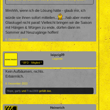
Mmhhh, wenn ich die Lösung hätte - glaub mir, ich
würde sie ihnen sofort mitteilen...
...hab aber meine
Glaskugel nicht parat! Vielleicht bringen wir die Saison
mit Hängen & Würgen zu ende, dürfen dann im
Sommer auf Neuzugänge hoffen!
6. Dezember 2023
leipzig09
Legende
* BFD - Mitglied *
Kein Aufbäumen, nichts.
Erbärmlich.
6. Dezember 2023
Hope
,
garfy
und
Frau1909
gefällt das.
Heinerich