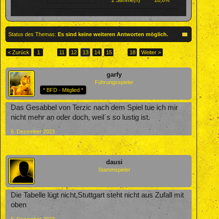
2 Stimme(n)
28,6%
Status des Themas:
Es sind keine weiteren Antworten möglich.
< Zurück
1
←
11
12
13
14
15
→
18
Weiter >
garfy
Führungsspieler
* BFD - Mitglied *
Das Gesabbel von Terzic nach dem Spiel tue ich mir
nicht mehr an oder doch, weil´s so lustig ist.
6. Dezember 2023
dausi
Stammspieler
Die Tabelle lügt nicht,Stuttgart steht nicht aus Zufall mit
oben