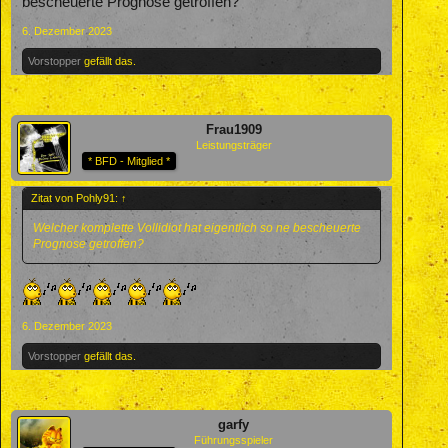
bescheuerte Prognose getroffen?
6. Dezember 2023
Vorstopper
gefällt das.
Frau1909
Leistungsträger
* BFD - Mitglied *
Zitat von Pohly91:
↑
Welcher komplette Vollidiot hat eigentlich so ne bescheuerte
Prognose getroffen?
6. Dezember 2023
Vorstopper
gefällt das.
garfy
Führungsspieler