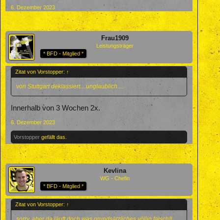
6. Dezember 2023
Frau1909
Leistungsträger
* BFD - Mitglied *
Zitat von Vorstopper:
↑
von Stuttgart deklassiert....unglaublich.....
Innerhalb von 3 Wochen 2x.
6. Dezember 2023
Vorstopper
gefällt das.
Kevlina
WG - Chefin
* BFD - Mitglied *
Zitat von Vorstopper:
↑
sorry, aber da läuft doch was grundsätzliches völlig falsch!!