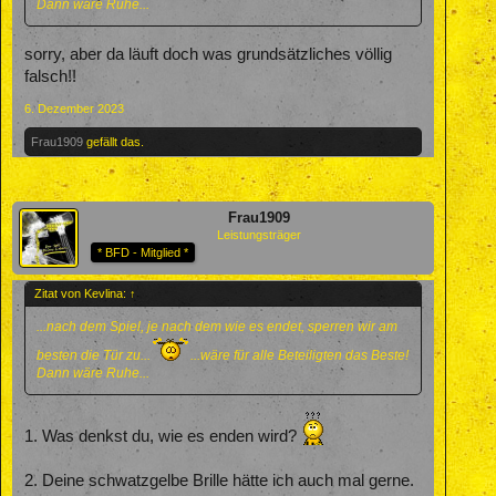
Dann wäre Ruhe...
sorry, aber da läuft doch was grundsätzliches völlig
falsch!!
6. Dezember 2023
Frau1909
gefällt das.
Frau1909
Leistungsträger
* BFD - Mitglied *
Zitat von Kevlina:
↑
...nach dem Spiel, je nach dem wie es endet, sperren wir am
besten die Tür zu...
...wäre für alle Beteiligten das Beste!
Dann wäre Ruhe...
1. Was denkst du, wie es enden wird?
2. Deine schwatzgelbe Brille hätte ich auch mal gerne.