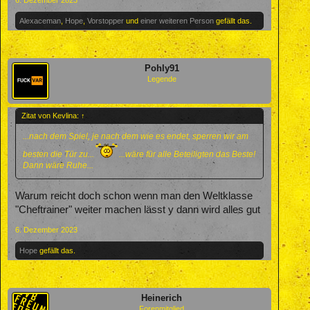
Alexaceman
,
Hope
,
Vorstopper
und
einer weiteren Person
gefällt das.
Pohly91
Legende
Zitat von Kevlina:
↑
...nach dem Spiel, je nach dem wie es endet, sperren wir am
besten die Tür zu...
...wäre für alle Beteiligten das Beste!
Dann wäre Ruhe...
Warum reicht doch schon wenn man den Weltklasse
"Cheftrainer" weiter machen lässt y dann wird alles gut
6. Dezember 2023
Hope
gefällt das.
Heinerich
Forenmitglied