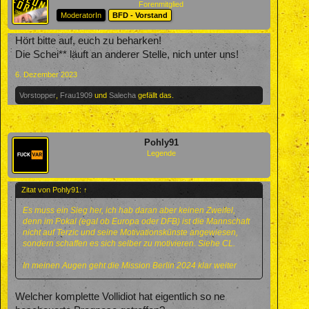
Forenmitglied
ModeratorIn
BFD - Vorstand
Hört bitte auf, euch zu beharken!
Die Schei** läuft an anderer Stelle, nich unter uns!
6. Dezember 2023
Vorstopper
,
Frau1909
und
Salecha
gefällt das.
Pohly91
Legende
Zitat von Pohly91:
↑
Es muss ein Sieg her, ich hab daran aber keinen Zweifel,
denn im Pokal (egal ob Europa oder DFB) ist die Mannschaft
nicht auf Terzic und seine Motivationskünste angewiesen,
sondern schaffen es sich selber zu motivieren. Siehe CL.
In meinen Augen geht die Mission Berlin 2024 klar weiter
Welcher komplette Vollidiot hat eigentlich so ne