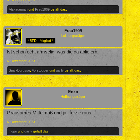
6. Dezember 2023
Alexaceman
und
Frau1909
gefällt das.
Frau1909
Leistungsträger
* BFD - Mitglied *
Ist schon echt armselig, was die da abliefern.
6. Dezember 2023
Saar-Borusse
,
Vorstopper
und
garfy
gefällt das.
Enzo
Hoffnungsträger
Grausames Mittelmaß und ja, Terzic raus.
6. Dezember 2023
Hope
und
garfy
gefällt das.