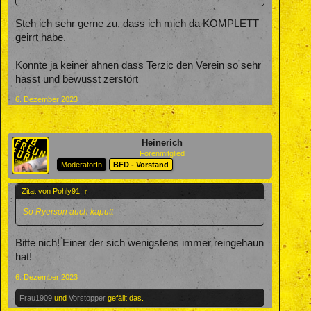
Steh ich sehr gerne zu, dass ich mich da KOMPLETT
geirrt habe.
Konnte ja keiner ahnen dass Terzic den Verein so sehr
hasst und bewusst zerstört
6. Dezember 2023
Heinerich
Forenmitglied
ModeratorIn
BFD - Vorstand
Zitat von Pohly91:
↑
So Ryerson auch kaputt
Bitte nich! Einer der sich wenigstens immer reingehaun
hat!
6. Dezember 2023
Frau1909
und
Vorstopper
gefällt das.