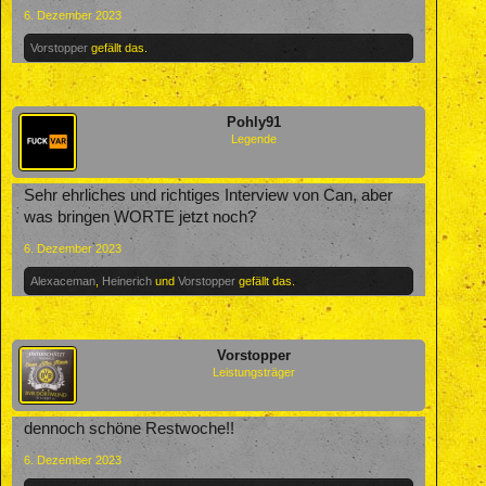
6. Dezember 2023
Vorstopper
gefällt das.
Pohly91
Legende
Sehr ehrliches und richtiges Interview von Can, aber
was bringen WORTE jetzt noch?
6. Dezember 2023
Alexaceman
,
Heinerich
und
Vorstopper
gefällt das.
Vorstopper
Leistungsträger
dennoch schöne Restwoche!!
6. Dezember 2023