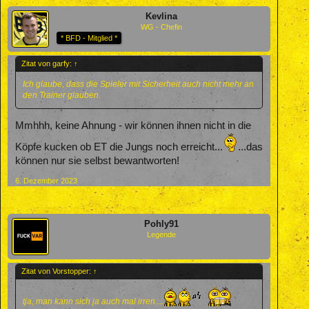
Kevlina
WG - Chefin
* BFD - Mitglied *
Zitat von garfy:
↑
Ich glaube, dass die Spieler mit Sicherheit auch nicht mehr an
den Trainer glauben.
Mmhhh, keine Ahnung - wir können ihnen nicht in die
Köpfe kucken ob ET die Jungs noch erreicht...
...das
können nur sie selbst bewantworten!
6. Dezember 2023
Pohly91
Legende
Zitat von Vorstopper:
↑
tja, man kann sich ja auch mal irren....