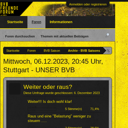
Anmelden oder registrieren
Startseite
Foren
Informationen
Foren durchsuchen
Themen mit aktuellen Beiträgen
Startseite
Foren
BVB Saison
Archiv - BVB Saisons
Mittwoch, 06.12.2023, 20:45 Uhr,
Stuttgart - UNSER BVB
?
Weiter oder raus?
Diese Umfrage wurde geschlossen: 6. Dezember 2023
Weiter!!! Is doch wohl klar!
5 Stimme(n)
71,4%
Raus und eine "Belastung" weniger zu
steuern .....