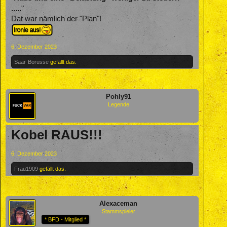
.....
"
Dat war nämlich der "Plan"!
6. Dezember 2023
Saar-Borusse
gefällt das.
Pohly91
Legende
Kobel RAUS!!!
6. Dezember 2023
Frau1909
gefällt das.
Alexaceman
Stammspieler
* BFD - Mitglied *