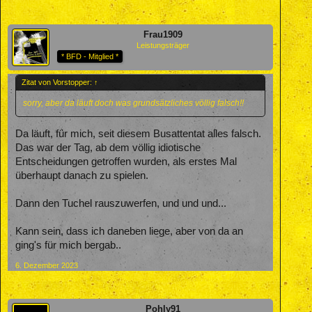
Frau1909
Leistungsträger
* BFD - Mitglied *
Zitat von Vorstopper:
↑
sorry, aber da läuft doch was grundsätzliches völlig falsch!!
Da läuft, für mich, seit diesem Busattentat alles falsch.
Das war der Tag, ab dem völlig idiotische
Entscheidungen getroffen wurden, als erstes Mal
überhaupt danach zu spielen.
Dann den Tuchel rauszuwerfen, und und und...
Kann sein, dass ich daneben liege, aber von da an
ging's für mich bergab..
6. Dezember 2023
Pohly91