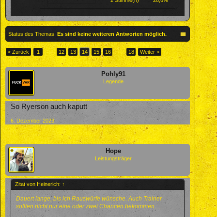
2 Stimme(n)
28,6%
Status des Themas:
Es sind keine weiteren Antworten möglich.
< Zurück
1
←
12
13
14
15
16
→
18
Weiter >
Pohly91
Legende
So Ryerson auch kaputt
6. Dezember 2023
Hope
Leistungsträger
Zitat von Heinerich:
↑
Dauert lange, bis ich Rauswürfe wünsche. Auch Trainer
sollten nicht nur eine oder zwei Chancen bekommen.....