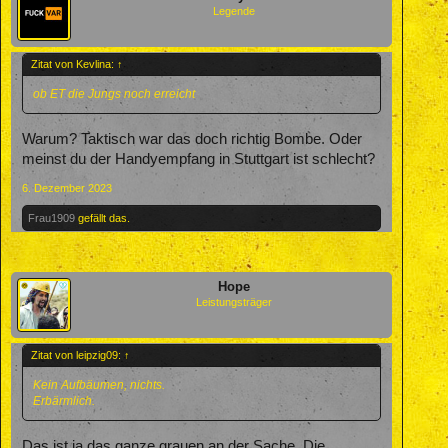
Legende
Zitat von Kevlina:
↑
ob ET die Jungs noch erreicht
Warum? Taktisch war das doch richtig Bombe. Oder
meinst du der Handyempfang in Stuttgart ist schlecht?
6. Dezember 2023
Frau1909
gefällt das.
Hope
Leistungsträger
Zitat von leipzig09:
↑
Kein Aufbäumen, nichts.
Erbärmlich.
Das ist ja das ganze grauen an der Sache. Die