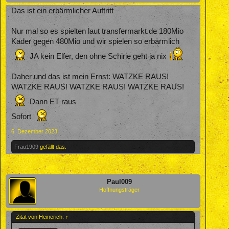
Das ist ein erbärmlicher Auftritt
Nur mal so es spielten laut transfermarkt.de 180Mio
Kader gegen 480Mio und wir spielen so erbärmlich
JA kein Elfer, den ohne Schirie geht ja nix
Daher und das ist mein Ernst: WATZKE RAUS!
WATZKE RAUS! WATZKE RAUS! WATZKE RAUS!
Dann ET raus
Sofort
6. Dezember 2023
Frau1909
gefällt das.
Paul009
Hoffnungsträger
Zitat von Heinerich:
↑