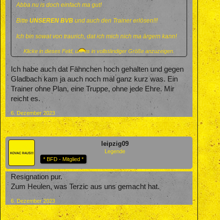
Abba nu is doch einfach ma gut!
Bitte
UNSEREN BVB
und auch den Trainer erlösen!!!
Ich bin sowat von traurich, dat ich mich nich ma ärgern kann!
Klicke in dieses Feld, um es in vollständiger Größe anzuzeigen.
Sprachlos Traurich .....
Ich habe auch dat Fähnchen hoch gehalten und gegen
Gladbach kam ja auch noch mal ganz kurz was. Ein
Trainer ohne Plan, eine Truppe, ohne jede Ehre. Mir
reicht es.
6. Dezember 2023
leipzig09
Legende
* BFD - Mitglied *
Resignation pur.
Zum Heulen, was Terzic aus uns gemacht hat.
6. Dezember 2023