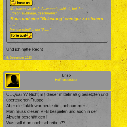
Wat hatten wir als 2. Antwortmöglichkeit, bei der
Ergebnisumfrage, geschriebn?
Raus und eine "Belastung" weniger zu steuern
"
.....
"
Dat war nämlich der "Plan"!
Und ich hatte Recht
6. Dezember 2023
Enzo
Hoffnungsträger
CL Quali ?? Nicht mit dieser mittelmäßig besetzten und
überteuerten Truppe.
Aber die Taktik war heute die Lachnummer .
Man muss diesen VFB bespielen und auch in der
Abwehr beschäftigen !
Was soll man noch schreiben??