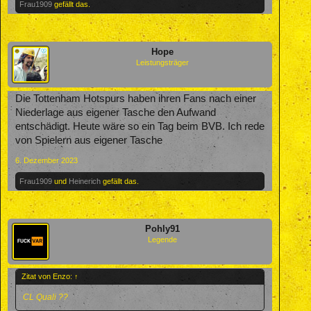
Frau1909
gefällt das.
Hope
Leistungsträger
Die Tottenham Hotspurs haben ihren Fans nach einer
Niederlage aus eigener Tasche den Aufwand
entschädigt. Heute wäre so ein Tag beim BVB. Ich rede
von Spielern aus eigener Tasche
6. Dezember 2023
Frau1909
und
Heinerich
gefällt das.
Pohly91
Legende
Zitat von Enzo:
↑
CL Quali ??