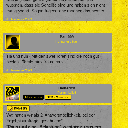
wussten, dass sie Scheiße sind und haben sich nicht
mal gewehrt. Sogar Jugendliche machen das besser.
6. Dezember 2023
Paul009
Hoffnungsträger
Tja und nun? Mit den zwei Toren sind die noch gut
bedient. Tersic raus, raus, raus
6. Dezember 2023
Heinerich
Forenmitglied
ModeratorIn
BFD - Vorstand
Wat hatten wir als 2. Antwortmöglichkeit, bei der
Ergebnisumfrage, geschriebn?
Raus und eine "Belastung" weniger zu steuern
"