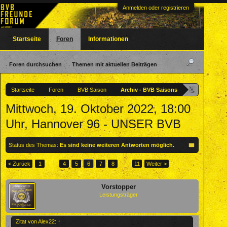
Anmelden oder registrieren
Startseite
Foren
Informationen
Foren durchsuchen
Themen mit aktuellen Beiträgen
Startseite
Foren
BVB Saison
Archiv - BVB Saisons
Mittwoch, 19. Oktober 2022, 18:00
Uhr, Hannover 96 - UNSER BVB
Status des Themas:
Es sind keine weiteren Antworten möglich.
< Zurück
1
←
4
5
6
7
8
→
11
Weiter >
Vorstopper
Leistungsträger
Zitat von Alex22:
↑