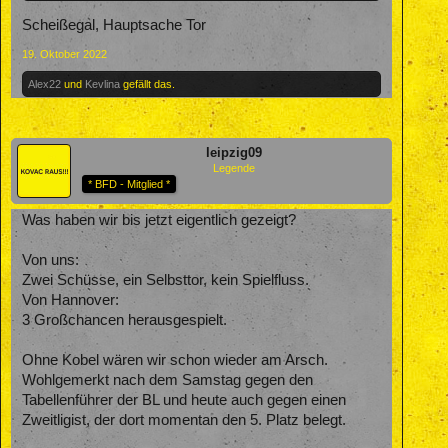
Scheißegal, Hauptsache Tor
19. Oktober 2022
Alex22
und
Kevlina
gefällt das.
leipzig09
Legende
* BFD - Mitglied *
Was haben wir bis jetzt eigentlich gezeigt?
Von uns:
Zwei Schüsse, ein Selbsttor, kein Spielfluss.
Von Hannover:
3 Großchancen herausgespielt.
Ohne Kobel wären wir schon wieder am Arsch.
Wohlgemerkt nach dem Samstag gegen den
Tabellenführer der BL und heute auch gegen einen
Zweitligist, der dort momentan den 5. Platz belegt.