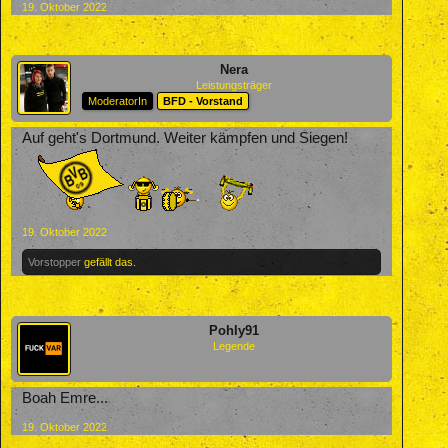
19. Oktober 2022
Nera
Leistungsträger
ModeratorIn
BFD - Vorstand
Auf geht's Dortmund. Weiter kämpfen und Siegen!
19. Oktober 2022
Vorstopper
gefällt das.
Pohly91
Legende
Boah Emre...
19. Oktober 2022