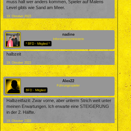
muss halt wer anders kommen, Spieler auf Malens
Level gibts wie Sand am Meer.
19. Oktober 2022
nadine
Informationsministerin
* BFD - Mitglied *
halbzeit
19. Oktober 2022
Alex22
Führungsspieler
BFD - Mitglied
Halbzeitfazit: Zwar vorne, aber unterm Strich weit unter
meinen Erwartungen. Ich erwarte eine STEIGERUNG
in der 2. Hälfte.
19. Oktober 2022