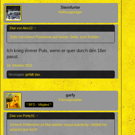
Steinfurter
Hoffnungsträger
Zitat von Alex22:
↑
Süle hat immer Probleme auf seiner Seite, zum Kotzen.
Ich krieg immer Puls, wenn er quer durch den 16er
passt.
19. Oktober 2022
Vorstopper
gefällt das.
garfy
Führungsspieler
* BFD - Mitglied *
Zitat von Pohly91:
↑
Unsere Defensive ist Mal wieder mega wackelig. Gefällt mir
absolut gar nicht.