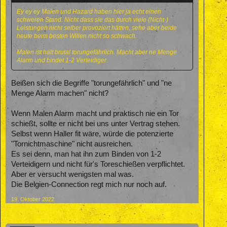
Ey ey ey Malen und Hazard haben hier ja echt einen
schweren Stand. Nicht dass sie das durch viele (Nicht-)
Leistungen nicht selber provoziert hätten, sehe aber beide
heute beim besten Willen nicht so schwach.
Malen ist halt brutal torungefährlich. Macht aber ne Menge
Alarm und bindet 1-2 Verteidiger.
Beißen sich die Begriffe "torungefährlich" und "ne
Menge Alarm machen" nicht?
Wenn Malen Alarm macht und praktisch nie ein Tor
schießt, sollte er nicht bei uns unter Vertrag stehen.
Selbst wenn Haller fit wäre, würde die potenzierte
"Tornichtmaschine" nicht ausreichen.
Es sei denn, man hat ihn zum Binden von 1-2
Verteidigern und nicht für's Toreschießen verpflichtet.
Aber er versucht wenigsten mal was.
Die Belgien-Connection regt mich nur noch auf.
19. Oktober 2022