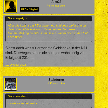
Alex22
Führungsspieler
BFD - Mitglied
Zitat von garfy:
↑
Aber wie kommt das? Da stehen nur Nationalspieler und im
defensiven Mittelfeld auch. Passt bei uns die ganze
Raumaufteilung nicht? Das muss ein Trainer doch in den Griff
bekommen.
Siehst doch was für arrogante Geldsäcke in der N11
sind. Deswegen haben die auch so wahnsinnig viel
Erfolg seit 2014 ...
19. Oktober 2022
Steinfurter
Hoffnungsträger
Zitat von nadine:
↑
mouki tor war eigentor