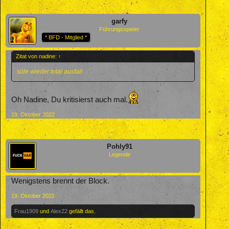
garfy
Führungsspieler
* BFD - Mitglied *
Zitat von nadine:
↑
süle wieder total ausfall
Oh Nadine, Du kritisierst auch mal.
19. Oktober 2022
Pohly91
Legende
Wenigstens brennt der Block.
19. Oktober 2022
Frau1909
und
Alex22
gefällt das.