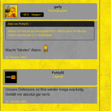
garfy
Führungsspieler
* BFD - Mitglied *
Zitat von Pohly91:
↑
Malen ist halt brutal torungefährlich. Macht aber ne Menge
Alarm und bindet 1-2 Verteidiger.
Macht "blinden" Alarm.
19. Oktober 2022
Pohly91
Legende
Unsere Defensive ist Mal wieder mega wackelig.
Gefällt mir absolut gar nicht.
19. Oktober 2022