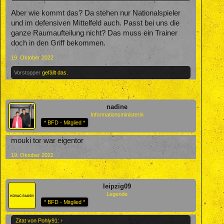
Aber wie kommt das? Da stehen nur Nationalspieler
und im defensiven Mittelfeld auch. Passt bei uns die
ganze Raumaufteilung nicht? Das muss ein Trainer
doch in den Griff bekommen.
19. Oktober 2022
Vorstopper
gefällt das.
nadine
Informationsministerin
* BFD - Mitglied *
mouki tor war eigentor
19. Oktober 2022
leipzig09
Legende
* BFD - Mitglied *
Zitat von Pohly91:
↑