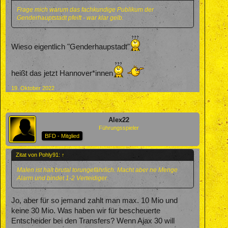
Frage mich warum das fachkundige Publikum der
Genderhauptstadt pfeift - war klar gelb.
Wieso eigentlich "Genderhaupstadt"
heißt das jetzt Hannover*innen
19. Oktober 2022
Alex22
Führungsspieler
BFD - Mitglied
Zitat von Pohly91:
↑
Malen ist halt brutal torungefährlich. Macht aber ne Menge
Alarm und bindet 1-2 Verteidiger.
Jo, aber für so jemand zahlt man max. 10 Mio und
keine 30 Mio. Was haben wir für bescheuerte
Entscheider bei den Transfers? Wenn Ajax 30 will