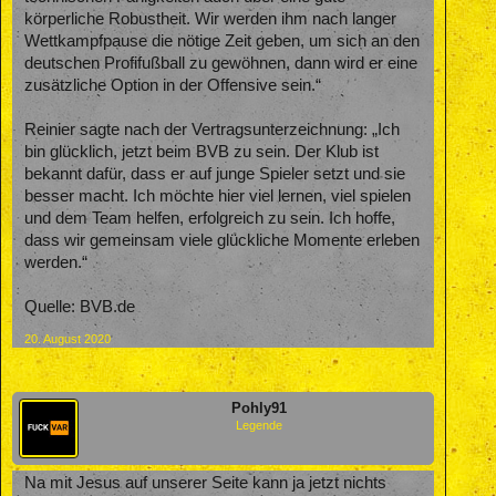
körperliche Robustheit. Wir werden ihm nach langer
Wettkampfpause die nötige Zeit geben, um sich an den
deutschen Profifußball zu gewöhnen, dann wird er eine
zusätzliche Option in der Offensive sein.“
Reinier sagte nach der Vertragsunterzeichnung: „Ich
bin glücklich, jetzt beim BVB zu sein. Der Klub ist
bekannt dafür, dass er auf junge Spieler setzt und sie
besser macht. Ich möchte hier viel lernen, viel spielen
und dem Team helfen, erfolgreich zu sein. Ich hoffe,
dass wir gemeinsam viele glückliche Momente erleben
werden.“
Quelle: BVB.de
20. August 2020
Pohly91
Legende
Na mit Jesus auf unserer Seite kann ja jetzt nichts