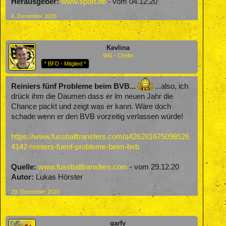
Herausgeber:
www.sport.de
- vom 04.12.20
4. Dezember 2020
Kevlina
WG - Chefin
* BFD - Mitglied *
Reiniers fünf Probleme beim BVB...
...also, ich
drück ihm die Daumen dass er im neuen Jahr die
Chance packt und zeigt was er kann. Wäre doch
schade wenn er den BVB vorzeitig verlassen würde!
https://www.fussballtransfers.com/a426281675098526
4142-reiniers-fuenf-probleme-beim-bvb
Quelle:
www.fussballtransfers.com
- vom 29.12.20
Autor:
Lukas Hörster
29. Dezember 2020
garfy