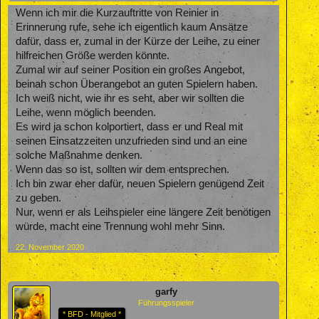
Wenn ich mir die Kurzauftritte von Reinier in
Erinnerung rufe, sehe ich eigentlich kaum Ansätze
dafür, dass er, zumal in der Kürze der Leihe, zu einer
hilfreichen Größe werden könnte.
Zumal wir auf seiner Position ein großes Angebot,
beinah schon Überangebot an guten Spielern haben.
Ich weiß nicht, wie ihr es seht, aber wir sollten die
Leihe, wenn möglich beenden.
Es wird ja schon kolportiert, dass er und Real mit
seinen Einsatzzeiten unzufrieden sind und an eine
solche Maßnahme denken.
Wenn das so ist, sollten wir dem entsprechen.
Ich bin zwar eher dafür, neuen Spielern genügend Zeit
zu geben.
Nur, wenn er als Leihspieler eine längere Zeit benötigen
würde, macht eine Trennung wohl mehr Sinn.
22. November 2020
garfy
Führungsspieler
* BFD - Mitglied *