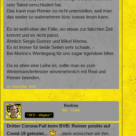
sein Talent verschludert hat.
Das kann man Reinier so nicht unterstellen, weil man
das weder so wahrnehmen bzw. sowas lesen kann.
Es ist wohl einer der Fälle, wo etwas zur falschen Zeit
kommt und es nicht passt.
Ähnlich Sergio Gomez und Mikel Merino.
Es ist immer für beide Seiten sehr schade.
Bei Merino's Werdegang für uns sogar irgendwie bitter.
Da es eben eine Leihe ist, sollte man es zum
Wintertransferfenster einvernehmlich mit Real und
Reinier beenden.
22. November 2020
Kevlina
WG - Chefin
* BFD - Mitglied *
Dritter Corona-Fall beim BVB: Reinier positiv auf
Covid-19 getestet...
...dann wünschen wir ihm