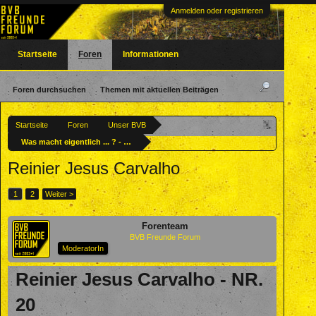
Anmelden oder registrieren
Startseite
Foren
Informationen
Foren durchsuchen
Themen mit aktuellen Beiträgen
Startseite
Foren
Unser BVB
Was macht eigentlich ... ? - Ehemalige BVBler
Reinier Jesus Carvalho
1
2
Weiter >
Forenteam
BVB Freunde Forum
ModeratorIn
Reinier Jesus Carvalho - NR.
20