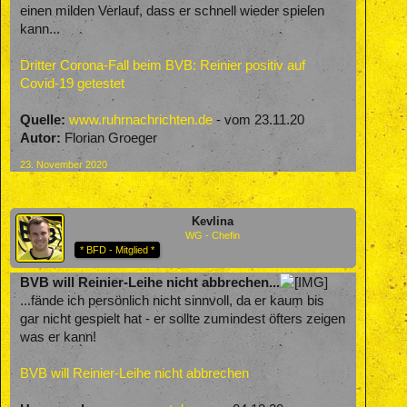
einen milden Verlauf, dass er schnell wieder spielen
kann...
Dritter Corona-Fall beim BVB: Reinier positiv auf
Covid-19 getestet
Quelle:
www.ruhrnachrichten.de
- vom 23.11.20
Autor:
Florian Groeger
23. November 2020
Kevlina
WG - Chefin
* BFD - Mitglied *
BVB will Reinier-Leihe nicht abbrechen...
...fände ich persönlich nicht sinnvoll, da er kaum bis
gar nicht gespielt hat - er sollte zumindest öfters zeigen
was er kann!
BVB will Reinier-Leihe nicht abbrechen