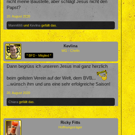
nicht meine Baustelle, aber schlägt Jesus nicht den
Papst?
20. August 2020
Manni666
und
Kevlina
gefällt das.
Kevlina
WG - Chefin
* BFD - Mitglied *
Dann begrüss ich unseren Jesus mal ganz herzlich
beim geilsten Verein auf der Welt, dem BVB...
...wünsch ihm und uns eine sehr erfolgreiche Saison!
20. August 2020
Chiara
gefällt das.
Ricky Fitts
Hoffnungsträger