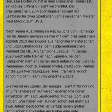
Borussia Dortmund hat in dem Brasilianer Reinier (18)
ein großes Offensiv-Talent verpflichtet. Der
brasilianische U23-Nationalspieler kommt auf
Leihbasis für zwei Spielzeiten vom spanischen Meister
Real Madrid zum BVB.
Nach seiner Ausbildung im Nachwuchs von Flamengo
Rio de Janeiro gewann Reinier mit dem brasilianischen
Topklub 2019 das Double aus nationaler Meisterschaft
und Copa Libertadores, dem südamerikanischen
Pendant zur UEFA Champions League. Im Januar
2020 wechselte Reinier nach Spanien, bei den
Königlichen kam er - sicher auch aufgrund der Corona-
Pandemie - noch zu keinem Profi-Einsatz (drei Partien
für die Zweitvertretung,zwei Tore), trainierte jedoch
schon mit dem Team von Zinedine Zidane.
„Reinier ist ein Spieler, der riesiges Talent mitbringt und
im Offensivbereich auf verschiedenen Positionen
einsetzbar ist“, sagt Sportdirektor Michael Zorc und
fügt an: „Wir haben den Jungen schon seit mehr als
zwei Jahren beobachtet, er verfügt neben großen
technischen Fähigkeiten auch über eine gute