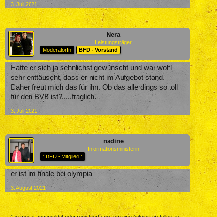
3. Juli 2021
Nera
Leistungsträger
ModeratorIn
BFD - Vorstand
Hatte er sich ja sehnlichst gewünscht und war wohl
sehr enttäuscht, dass er nicht im Aufgebot stand.
Daher freut mich das für ihn. Ob das allerdings so toll
für den BVB ist?.....fraglich.
3. Juli 2021
nadine
Informationsministerin
* BFD - Mitglied *
er ist im finale bei olympia
3. August 2021
(Du musst angemeldet oder registriert sein, um eine Antwort erstellen zu