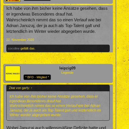
Ich habe von ihm bisher keine Ansätze gesehen, dass
er irgendwas Besonderes drauf hat.
Wahrscheinlich nimmt das so einen Verlauf wie bei
Adnan Januzaj, der ja auch als Top-Talent galt und
letztendlich im Winter wieder abgegeben wurde.
22. November 2020
cocoline
gefällt das.
leipzig09
Legende
* BFD - Mitglied *
Zitat von garfy:
↑
Ich habe von ihm bisher keine Ansätze gesehen, dass er
irgendwas Besonderes drauf hat.
Wahrscheinlich nimmt das so einen Verlauf wie bei Adnan
Januzaj, der ja auch als Top-Talent galt und letztendlich im
Winter wieder abgegeben wurde.
Wobei Januzaj auch willensmäßige Defizite hatte und