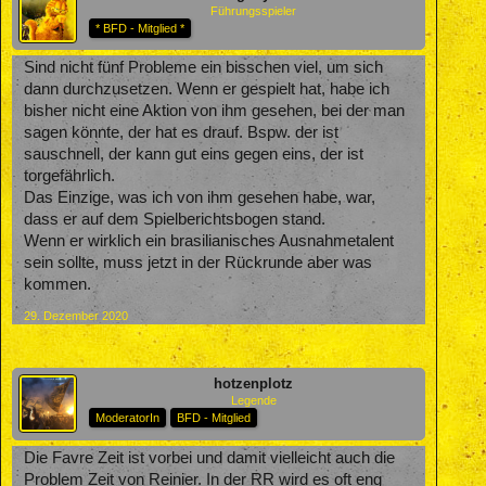
Führungsspieler
* BFD - Mitglied *
Sind nicht fünf Probleme ein bisschen viel, um sich
dann durchzusetzen. Wenn er gespielt hat, habe ich
bisher nicht eine Aktion von ihm gesehen, bei der man
sagen könnte, der hat es drauf. Bspw. der ist
sauschnell, der kann gut eins gegen eins, der ist
torgefährlich.
Das Einzige, was ich von ihm gesehen habe, war,
dass er auf dem Spielberichtsbogen stand.
Wenn er wirklich ein brasilianisches Ausnahmetalent
sein sollte, muss jetzt in der Rückrunde aber was
kommen.
29. Dezember 2020
hotzenplotz
Legende
ModeratorIn
BFD - Mitglied
Die Favre Zeit ist vorbei und damit vielleicht auch die
Problem Zeit von Reinier. In der RR wird es oft eng