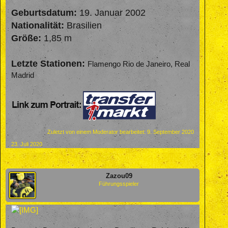
Geburtsdatum:
19. Januar 2002
Nationalität:
Brasilien
Größe:
1,85 m
Letzte Stationen:
Flamengo Rio de Janeiro, Real
Madrid
Zuletzt von einem Moderator bearbeitet:
9. September 2020
23. Juli 2020
Zazou09
Führungsspieler