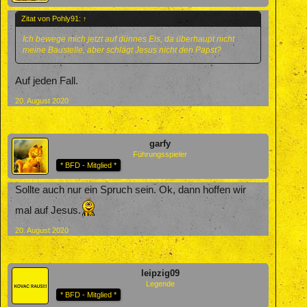
Zitat von Pohly91:
↑
Ich bewege mich jetzt auf dünnes Eis, da überhaupt nicht
meine Baustelle, aber schlägt Jesus nicht den Papst?
Auf jeden Fall.
20. August 2020
garfy
Führungsspieler
* BFD - Mitglied *
Sollte auch nur ein Spruch sein. Ok, dann hoffen wir
mal auf Jesus.
20. August 2020
leipzig09
Legende
* BFD - Mitglied *