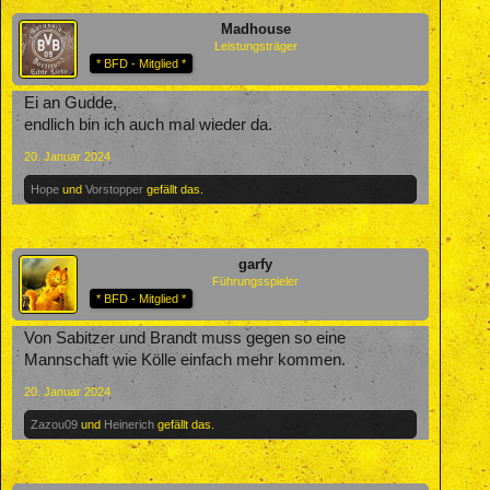
Madhouse
Leistungsträger
* BFD - Mitglied *
Ei an Gudde,
endlich bin ich auch mal wieder da.
20. Januar 2024
Hope
und
Vorstopper
gefällt das.
garfy
Führungsspieler
* BFD - Mitglied *
Von Sabitzer und Brandt muss gegen so eine
Mannschaft wie Kölle einfach mehr kommen.
20. Januar 2024
Zazou09
und
Heinerich
gefällt das.