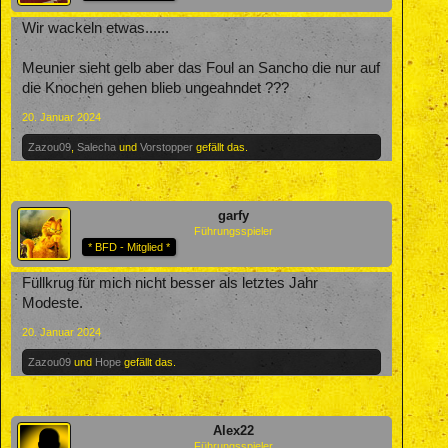
Wir wackeln etwas......
Meunier sieht gelb aber das Foul an Sancho die nur auf
die Knochen gehen blieb ungeahndet ???
20. Januar 2024
Zazou09
,
Salecha
und
Vorstopper
gefällt das.
garfy
Führungsspieler
* BFD - Mitglied *
Füllkrug für mich nicht besser als letztes Jahr
Modeste.
20. Januar 2024
Zazou09
und
Hope
gefällt das.
Alex22
Führungsspieler