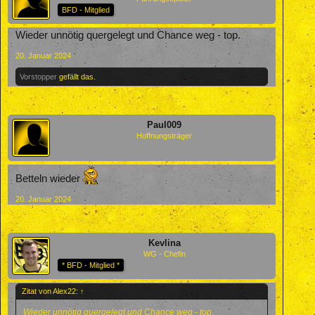
BFD - Mitglied
Wieder unnötig quergelegt und Chance weg - top.
20. Januar 2024
Vorstopper
gefällt das.
Paul009
Hoffnungsträger
Betteln wieder
20. Januar 2024
Kevlina
WG - Chefin
* BFD - Mitglied *
Zitat von Alex22:
↑
Wieder unnötig quergelegt und Chance weg - top.