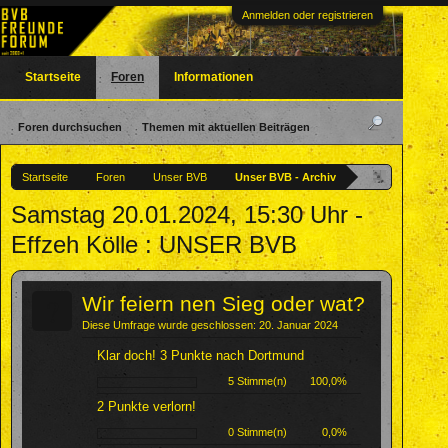
Anmelden oder registrieren
Startseite
Foren
Informationen
Foren durchsuchen
Themen mit aktuellen Beiträgen
Startseite
Foren
Unser BVB
Unser BVB - Archiv
Samstag 20.01.2024, 15:30 Uhr -
Effzeh Kölle : UNSER BVB
?
Wir feiern nen Sieg oder wat?
Diese Umfrage wurde geschlossen: 20. Januar 2024
Klar doch! 3 Punkte nach Dortmund
5 Stimme(n)
100,0%
2 Punkte verlorn!
0 Stimme(n)
0,0%