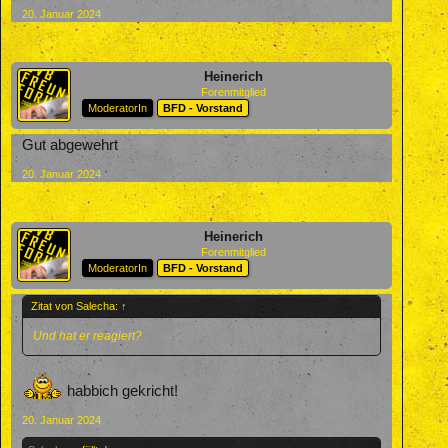
20. Januar 2024
Heinerich
Forenmitglied
ModeratorIn
BFD - Vorstand
Gut abgewehrt
20. Januar 2024
Heinerich
Forenmitglied
ModeratorIn
BFD - Vorstand
Zitat von Salecha:
↑
Und hat er reagiert?
habbich gekricht!
20. Januar 2024