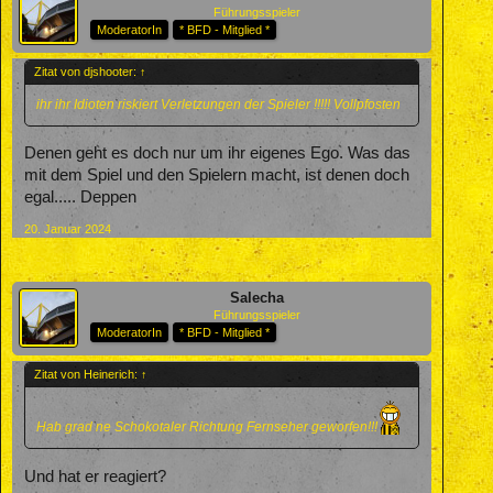
Führungsspieler
ModeratorIn
* BFD - Mitglied *
Zitat von djshooter:
↑
ihr ihr Idioten riskiert Verletzungen der Spieler !!!!! Vollpfosten
Denen geht es doch nur um ihr eigenes Ego. Was das
mit dem Spiel und den Spielern macht, ist denen doch
egal..... Deppen
20. Januar 2024
Salecha
Führungsspieler
ModeratorIn
* BFD - Mitglied *
Zitat von Heinerich:
↑
Hab grad ne Schokotaler Richtung Fernseher geworfen!!!
Und hat er reagiert?