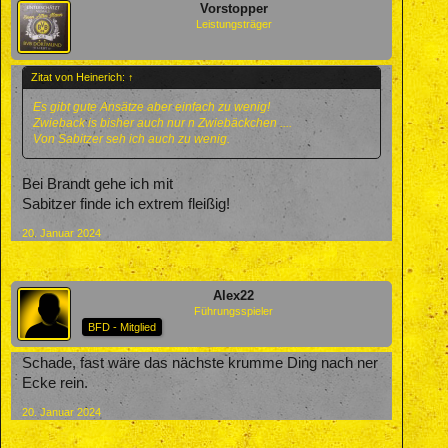
Vorstopper
Leistungsträger
Zitat von Heinerich:
↑
Es gibt gute Ansätze aber einfach zu wenig!
Zwieback is bisher auch nur n Zwiebäckchen ....
Von Sabitzer seh ich auch zu wenig.
Bei Brandt gehe ich mit
Sabitzer finde ich extrem fleißig!
20. Januar 2024
Alex22
Führungsspieler
BFD - Mitglied
Schade, fast wäre das nächste krumme Ding nach ner
Ecke rein.
20. Januar 2024