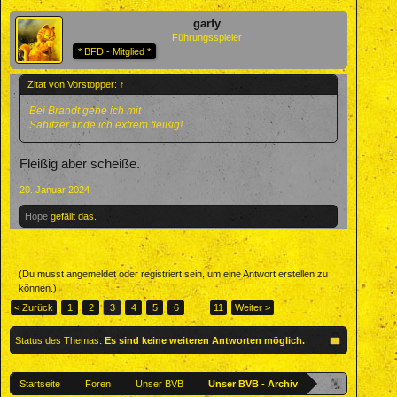
garfy
Führungsspieler
* BFD - Mitglied *
Zitat von Vorstopper:
↑
Bei Brandt gehe ich mit
Sabitzer finde ich extrem fleißig!
Fleißig aber scheiße.
20. Januar 2024
Hope
gefällt das.
(Du musst angemeldet oder registriert sein, um eine Antwort erstellen zu
können.)
< Zurück
1
2
3
4
5
6
→
11
Weiter >
Status des Themas:
Es sind keine weiteren Antworten möglich.
Startseite
Foren
Unser BVB
Unser BVB - Archiv