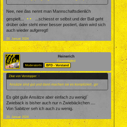
Nee, nee das nennt man Mannschaftsdienlich
gespielt...
...schiesst er selbst und der Ball geht
drüber oder steht einer besser postiert, dann wird sich
auch wieder aufgeregt!
20. Januar 2024
Heinerich
Forenmitglied
ModeratorIn
BFD - Vorstand
Zitat von Vorstopper:
↑
Ansätze sind gut und dann machen sie es kompliziert...grr
Es gibt gute Ansätze aber einfach zu wenig!
Zwieback is bisher auch nur n Zwiebäckchen ....
Von Sabitzer seh ich auch zu wenig.
20. Januar 2024