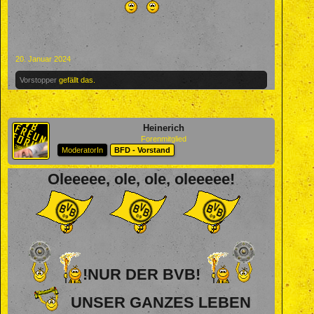
20. Januar 2024
Vorstopper
gefällt das.
Heinerich
Forenmitglied
ModeratorIn
BFD - Vorstand
Oleeeee, ole, ole, oleeeee!
!NUR DER BVB!
UNSER GANZES LEBEN