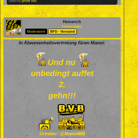
Salecha
gefällt das.
Heinerich
Forenmitglied
ModeratorIn
BFD - Vorstand
In Abwesenheitsvertretung füren Manni:
Und nu
unbedingt auffet
2.
gehn!!!
Urheber:
@Manni666