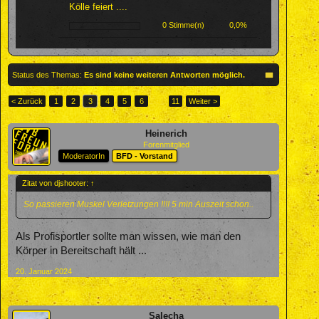
Kölle feiert ....
0 Stimme(n)
0,0%
Status des Themas:
Es sind keine weiteren Antworten möglich.
< Zurück
1
2
3
4
5
6
→
11
Weiter >
Heinerich
Forenmitglied
ModeratorIn
BFD - Vorstand
Zitat von djshooter:
↑
So passieren Muskel Verletzungen !!!! 5 min Auszeit schon..
Als Profisportler sollte man wissen, wie man den
Körper in Bereitschaft hält ...
20. Januar 2024
Salecha