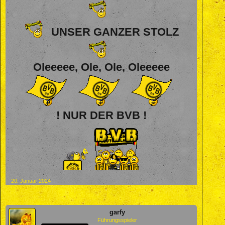
UNSER GANZER STOLZ
Oleeeee, Ole, Ole, Oleeeee
! NUR DER BVB !
20. Januar 2024
garfy
Führungsspieler