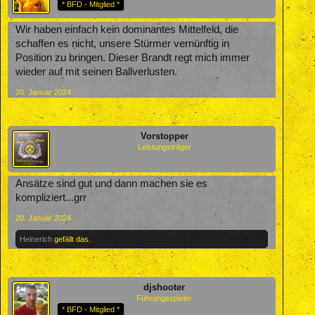
* BFD - Mitglied *
Wir haben einfach kein dominantes Mittelfeld, die
schaffen es nicht, unsere Stürmer vernünftig in
Position zu bringen. Dieser Brandt regt mich immer
wieder auf mit seinen Ballverlusten.
20. Januar 2024
Vorstopper
Leistungsträger
Ansätze sind gut und dann machen sie es
kompliziert...grr
20. Januar 2024
Heinerich
gefällt das.
djshooter
Führungsspieler
* BFD - Mitglied *