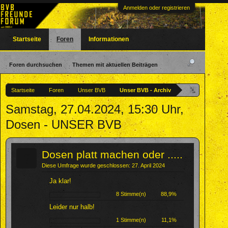
Anmelden oder registrieren
Startseite
Foren
Informationen
Foren durchsuchen
Themen mit aktuellen Beiträgen
Startseite
Foren
Unser BVB
Unser BVB - Archiv
Samstag, 27.04.2024, 15:30 Uhr,
Dosen - UNSER BVB
?
Dosen platt machen oder .....
Diese Umfrage wurde geschlossen: 27. April 2024
Ja klar!
8 Stimme(n)
88,9%
Leider nur halb!
1 Stimme(n)
11,1%