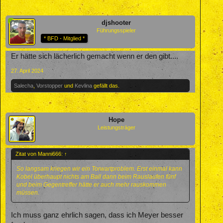
djshooter
Führungsspieler
* BFD - Mitglied *
Er hätte sich lächerlich gemacht wenn er den gibt....
27. April 2024
Salecha
,
Vorstopper
und
Kevlina
gefällt das.
Hope
Leistungsträger
Zitat von Manni666:
↑
So langsam kriegen wir ein Torwartproblem. Erst einmal kann
Kobel überhaupt nichts am Ball dann beim Rauslaufen fünf
und beim Gegentreffer hätte er auch mehr rauskommen
müssen.
Ich muss ganz ehrlich sagen, dass ich Meyer besser