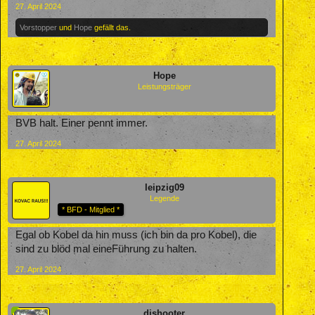
27. April 2024
Vorstopper
und
Hope
gefällt das.
Hope
Leistungsträger
BVB halt. Einer pennt immer.
27. April 2024
leipzig09
Legende
* BFD - Mitglied *
Egal ob Kobel da hin muss (ich bin da pro Kobel), die
sind zu blöd mal eineFührung zu halten.
27. April 2024
djshooter