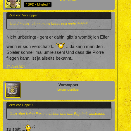
* BFD - Mitglied *
Zitat von Vorstopper:
↑
kein Abseits....dann muss Kobel erst recht dahin!!
Nicht unbedingt - geht er dahin, gibt´s womöglich Elfer
wenn er sich verschätzt...
...da kann man den
Spieler schnell mal umreissen! Und dass die Plörre
fliegen kann, ist ja allseits bekannt...
27. April 2024
Vorstopper
Leistungsträger
Zitat von Hope:
↑
Jetzt aber keine Faxen machen und das Ergebnis ausbauen.
zu spät....