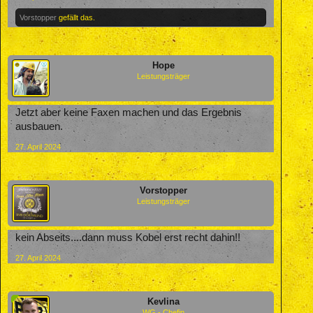
Vorstopper
gefällt das.
Hope
Leistungsträger
Jetzt aber keine Faxen machen und das Ergebnis
ausbauen.
27. April 2024
Vorstopper
Leistungsträger
kein Abseits....dann muss Kobel erst recht dahin!!
27. April 2024
Kevlina
WG - Chefin