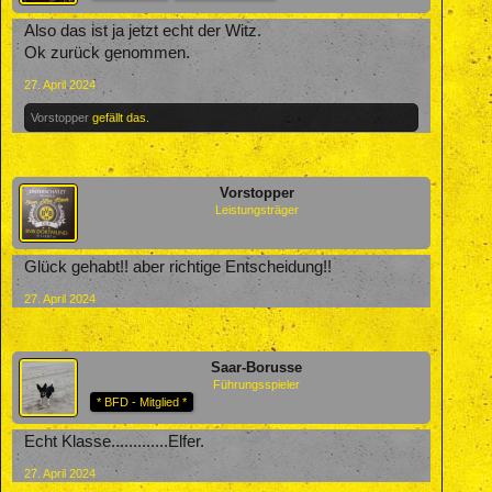
Also das ist ja jetzt echt der Witz.
Ok zurück genommen.
27. April 2024
Vorstopper
gefällt das.
Vorstopper
Leistungsträger
Glück gehabt!! aber richtige Entscheidung!!
27. April 2024
Saar-Borusse
Führungsspieler
* BFD - Mitglied *
Echt Klasse.............Elfer.
27. April 2024