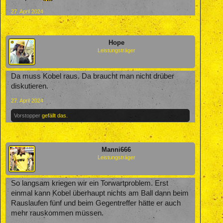
27. April 2024
Hope
Leistungsträger
Da muss Kobel raus. Da braucht man nicht drüber
diskutieren.
27. April 2024
Vorstopper
gefällt das.
Manni666
Leistungsträger
So langsam kriegen wir ein Torwartproblem. Erst
einmal kann Kobel überhaupt nichts am Ball dann beim
Rauslaufen fünf und beim Gegentreffer hätte er auch
mehr rauskommen müssen.