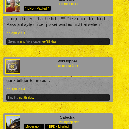
Führungsspieler
* BFD - Mitglied *
Und jetzt elfer ... Lächerlich !!!!!! Die ziehen den durch
Pass auf aytekin der pisser wird es nicht ansehen
27. April 2024
Salecha
und
Vorstopper
gefällt das.
Vorstopper
Leistungsträger
ganz billiger Elfmeter....
27. April 2024
Kevlina
gefällt das.
Salecha
Führungsspieler
ModeratorIn
* BFD - Mitglied *