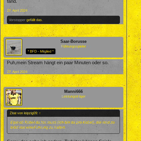
fand.
27. April 2024
Vorstopper
gefällt das.
Saar-Borusse
Führungsspieler
* BFD - Mitglied *
Puh,mein Stream hängt ein paar Minuten oder so.
27. April 2024
Manni666
Leistungsträger
Zitat von leipzig09:
↑
Egal ob Kobel da hin muss (ich bin da pro Kobel), die sind zu
blöd mal eineFührung zu halten.