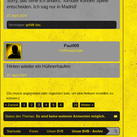
Sorry, das sehe ich anders. Torhüter können Spiele
entscheiden. Ich sag nur in Madrid!
27. April 2024
Vorstopper
gefällt das.
Paul009
Hoffnungsträger
Hinten wieder ein Hühnerhaufen
27. April 2024
(Du musst angemeldet oder registriert sein, um eine Antwort erstellen zu
können.)
< Zurück
1
2
3
4
5
6
→
10
Weiter >
Status des Themas:
Es sind keine weiteren Antworten möglich.
Startseite
Foren
Unser BVB
Unser BVB - Archiv