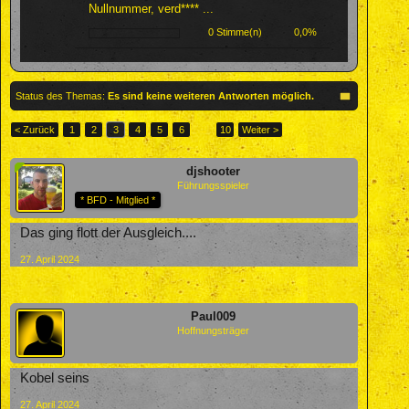
Nullnummer, verd**** ...
0 Stimme(n)
0,0%
Status des Themas:
Es sind keine weiteren Antworten möglich.
< Zurück
1
2
3
4
5
6
→
10
Weiter >
djshooter
Führungsspieler
* BFD - Mitglied *
Das ging flott der Ausgleich....
27. April 2024
Paul009
Hoffnungsträger
Kobel seins
27. April 2024