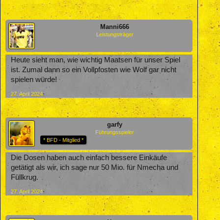
Manni666
Leistungsträger
Heute sieht man, wie wichtig Maatsen für unser Spiel
ist. Zumal dann so ein Vollpfosten wie Wolf gar nicht
spielen würde!
27. April 2024
garfy
Führungsspieler
* BFD - Mitglied *
Die Dosen haben auch einfach bessere Einkäufe
getätigt als wir, ich sage nur 50 Mio. für Nmecha und
Füllkrug.
27. April 2024