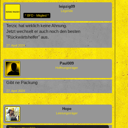
leipzig09
Legende
* BFD - Mitglied *
Terzic hat wirklich keine Ahnung.
Jetzt wechselt er auch noch den besten
"Rückwärtshelfer" aus.
27. April 2024
Paul009
Hoffnungsträger
Gibt ne Packung
27. April 2024
Hope
Leistungsträger