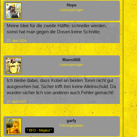
Hope
Leistungsträger
Meine Idee für die zweite Hälfte: schneller werden,
sonst hat man gegen die Dosen keine Schnitte.
27. April 2024
Manni666
Leistungsträger
Ich bleibe dabei, dass Kobel an beiden Toren nicht gut
ausgesehen hat. Sicher trifft ihm keine Alleinschuld. Da
wurden sicher lich von anderen auch Fehler gemacht!
27. April 2024
garfy
Führungsspieler
* BFD - Mitglied *