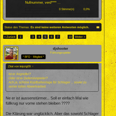
Nullnummer, verd**** ...
0 Stimme(n)
0,0%
Status des Themas:
Es sind keine weiteren Antworten möglich.
< Zurück
1
←
3
4
5
6
7
→
10
Weiter >
djshooter
Führungsspieler
* BFD - Mitglied *
Zitat von leipzig09:
↑
Ist er Angreifer?
Oder ist er Defensivspieler?
Ach ja, schöne Kopfballvorlage für Schlager ... soviel zu
seiner tollen Abwehrarbeit.
Ne er ist aussenstürmer... Soll er einfach Mal wie
füllkrug nur vorne stehen bleiben ????
Die Klärung war unglücklich. Aber das sowohl Schlager