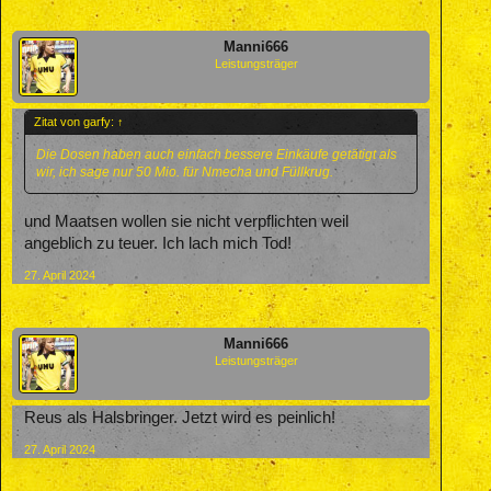
Manni666
Leistungsträger
Zitat von garfy:
↑
Die Dosen haben auch einfach bessere Einkäufe getätigt als
wir, ich sage nur 50 Mio. für Nmecha und Füllkrug.
und Maatsen wollen sie nicht verpflichten weil
angeblich zu teuer. Ich lach mich Tod!
27. April 2024
Manni666
Leistungsträger
Reus als Halsbringer. Jetzt wird es peinlich!
27. April 2024