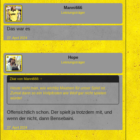
Manni666
Leistungsträger
Das war es
27. April 2024
Hope
Leistungsträger
Zitat von Manni666:
↑
Heute sieht man, wie wichtig Maatsen für unser Spiel ist.
Zumal dann so ein Vollpfosten wie Wolf gar nicht spielen
würde!
Offensichtlich schon. Der spielt ja trotzdem mit, und
wenn der nicht, dann Bensebaini.
27. April 2024