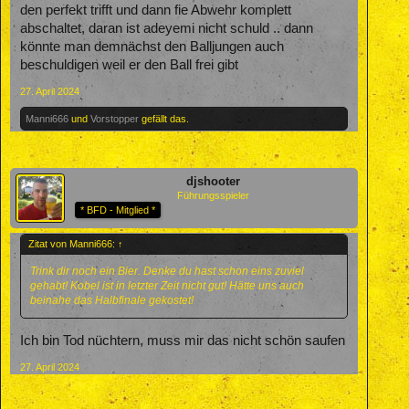
den perfekt trifft und dann fie Abwehr komplett
abschaltet, daran ist adeyemi nicht schuld .. dann
könnte man demnächst den Balljungen auch
beschuldigen weil er den Ball frei gibt
27. April 2024
Manni666
und
Vorstopper
gefällt das.
djshooter
Führungsspieler
* BFD - Mitglied *
Zitat von Manni666:
↑
Trink dir noch ein Bier. Denke du hast schon eins zuviel
gehabt! Kobel ist in letzter Zeit nicht gut! Hätte uns auch
beinahe das Halbfinale gekostet!
Ich bin Tod nüchtern, muss mir das nicht schön saufen
27. April 2024