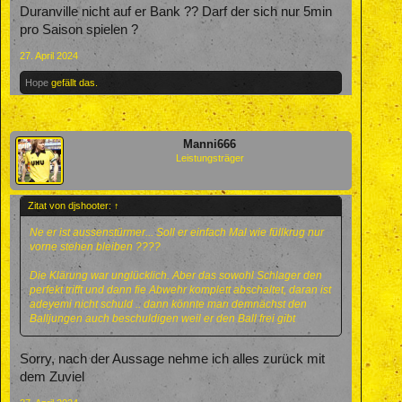
Duranville nicht auf er Bank ?? Darf der sich nur 5min
pro Saison spielen ?
27. April 2024
Hope
gefällt das.
Manni666
Leistungsträger
Zitat von djshooter:
↑
Ne er ist aussenstürmer... Soll er einfach Mal wie füllkrug nur
vorne stehen bleiben ????
Die Klärung war unglücklich. Aber das sowohl Schlager den
perfekt trifft und dann fie Abwehr komplett abschaltet, daran ist
adeyemi nicht schuld .. dann könnte man demnächst den
Balljungen auch beschuldigen weil er den Ball frei gibt
Sorry, nach der Aussage nehme ich alles zurück mit
dem Zuviel