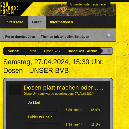
Anmelden oder registrieren
Startseite
Foren
Informationen
Foren durchsuchen
Themen mit aktuellen Beiträgen
Startseite
Foren
Unser BVB
Unser BVB - Archiv
Samstag, 27.04.2024, 15:30 Uhr,
Dosen - UNSER BVB
?
Dosen platt machen oder .....
Diese Umfrage wurde geschlossen: 27. April 2024
Ja klar!
8 Stimme(n)
88,9%
Leider nur halb!
1 Stimme(n)
11,1%