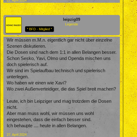
27. April 2024
leipzig09
Legende
* BFD - Mitglied *
Wir müssen m.M.n. eigentlich gar nicht über einzelne
Szenen diskutieren.
Die Dosen sind nach dem 1:1 in allen Belangen besser.
Schon Sesko, Yavi, Olmo und Openda mischen uns
doch spielerisch auf.
Wir sind im Spielaufbau technisch und spielerisch
unterlegen.
Wo haben wir einen wie Xavi?
Wo zwei Außenverteidiger, die das Spiel breit machen?
Leute, ich bin Leipziger und mag trotzdem die Dosen
nicht.
Aber man muss wohl, wir müssen uns wohl
eingestehen, dass die einfach besser sind.
Ich behaupte .... heute in allen Belangen.
27. April 2024