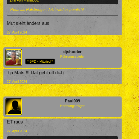
Zitat von Manni666:
↑
Reus als Halsbringer. Jetzt wird es peinlich!
Mut sieht anders aus.
27. April 2024
djshooter
Führungsspieler
* BFD - Mitglied *
Tja Mats !!! Dat geht uff dich
27. April 2024
Paul009
Hoffnungsträger
ET raus
27. April 2024