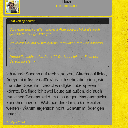
Hope
Leistungsträger
Zitat von djshooter:
↑
Schneller und vorallem härter !! Aber sowohl Wolf als auch
ryerson sind angeschlagen...
Vielleicht Mal auf Risiko gittens und wätjen rein und nmecha
raus.
Duranville nicht auf er Bank ?? Darf der sich nur 5min pro
Saison spielen ?
Ich würde Sancho auf rechts setzen, Gittens auf links,
Adeyemi müsste dafür raus. Ich sehe aber nicht, wie
man die Dosen mit Geschwindigkeit überspielen
könnte. Da finde ich zwei Leute auf außen, die auch
mal einen Gegenspieler im eins gegen eins ausspielen
können sinnvoller. Wätchen direkt in so ein Spiel zu
werfen? Warum eigentlich nicht. Schwimm, oder geh
unter.
27. April 2024