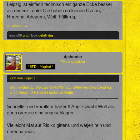
Leipzig ist einfach technisch ein ganze Ecke besser
als unsere Leute. Die haben da keinen Özcan,
Nmecha, Adeyemi, Wolf, Füllkrug,
27. April 2024
leipzig09
und
Hope
gefällt das.
djshooter
Führungsspieler
* BFD - Mitglied *
Zitat von Hope:
↑
Meine Idee für die zweite Hälfte: schneller werden, sonst hat
man gegen die Dosen keine Schnitte.
Schneller und vorallem härter !! Aber sowohl Wolf als
auch ryerson sind angeschlagen...
Vielleicht Mal auf Risiko gittens und wätjen rein und
nmecha raus.