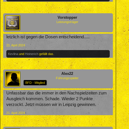
Vorstopper
Leistungsträger
letzlich ist gegen die Dosen entscheidend.....
21. April 2024
Kevlina
und
Heinerich
gefällt das.
Alex22
Führungsspieler
BFD - Mitglied
Unfassbar das die immer in den Nachspielzeiten zum
Ausgleich kommen. Schade. Wieder 2 Punkte
verzockt. Jetzt müssen wir in Leipzig gewinnen.
21. April 2024