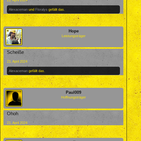
21. April 2024
Alexaceman
und
Floralys
gefällt das.
Hope
Leistungsträger
Scheiße
21. April 2024
Alexaceman
gefällt das.
Paul009
Hoffnungsträger
Ohoh
21. April 2024