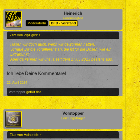
Heinerich
Forenmitglied
ModeratorIn
BFD - Vorstand
Zitat von leipzig09:
↑
Hätten wir doch auch, wenn wir gewonnen hätten.
Schaue Dir die Tordifferenz an, die ist für die Dosen, wie ein
Extrapunkt.
Aber da kennen wir uns ja seit dem 27.05.2023 bestens aus.
Ich liebe Deine Kommentare!
21. April 2024
Vorstopper
gefällt das.
Vorstopper
Leistungsträger
Zitat von Heinerich:
↑