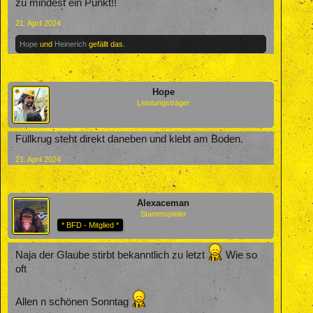
zu mindest ein Punkt!!
21. April 2024
Hope
und
Heinerich
gefällt das.
Hope
Leistungsträger
Füllkrug steht direkt daneben und klebt am Boden.
21. April 2024
Alexaceman
Stammspieler
* BFD - Mitglied *
Naja der Glaube stirbt bekanntlich zu letzt
Wie so
oft
Allen n schönen Sonntag