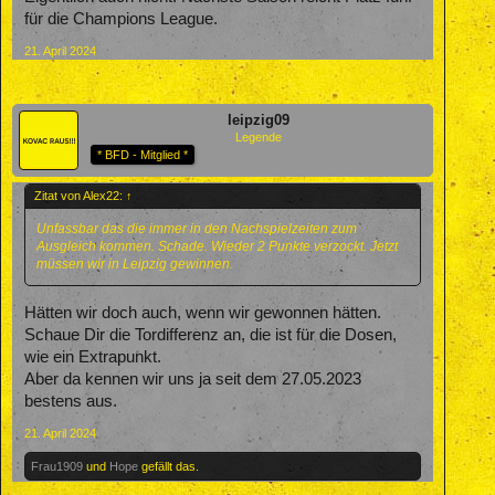
für die Champions League.
21. April 2024
leipzig09
Legende
* BFD - Mitglied *
Zitat von Alex22:
↑
Unfassbar das die immer in den Nachspielzeiten zum
Ausgleich kommen. Schade. Wieder 2 Punkte verzockt. Jetzt
müssen wir in Leipzig gewinnen.
Hätten wir doch auch, wenn wir gewonnen hätten.
Schaue Dir die Tordifferenz an, die ist für die Dosen,
wie ein Extrapunkt.
Aber da kennen wir uns ja seit dem 27.05.2023
bestens aus.
21. April 2024
Frau1909
und
Hope
gefällt das.