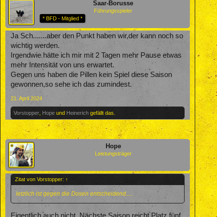
Saar-Borusse
Führungsspieler
* BFD - Mitglied *
Ja Sch.......aber den Punkt haben wir,der kann noch so
wichtig werden.
Irgendwie hätte ich mir mit 2 Tagen mehr Pause etwas
mehr Intensität von uns erwartet.
Gegen uns haben die Pillen kein Spiel diese Saison
gewonnen,so sehe ich das zumindest.
21. April 2024
Vorstopper
,
Hope
und
Heinerich
gefällt das.
Hope
Leistungsträger
Zitat von Vorstopper:
↑
letzlich ist gegen die Dosen entscheidend.....
Eigentlich auch nicht. Nächste Saison reicht Platz fünf