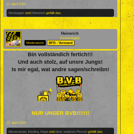
21. April 2024
Vorstopper
und
Heinerich
gefällt das.
Heinerich
Forenmitglied
ModeratorIn
BFD - Vorstand
Bin vollständich fertich!!!
Und auch stolz, auf unsre Jungs!
Is mir egal, wat andre sagen/schreibn!
NUR UNSER BVB!!!!!!!
21. April 2024
Alexaceman
,
Kevlina
,
Hope
und
einer weiteren Person
gefällt das.