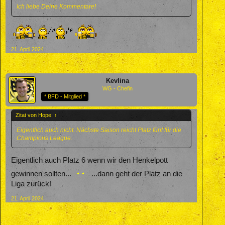
Ich liebe Deine Kommentare!
21. April 2024
Kevlina
WG - Chefin
* BFD - Mitglied *
Zitat von Hope:
↑
Eigentlich auch nicht. Nächste Saison reicht Platz fünf für die
Champions League.
Eigentlich auch Platz 6 wenn wir den Henkelpott
gewinnen sollten...
...dann geht der Platz an die
Liga zurück!
21. April 2024