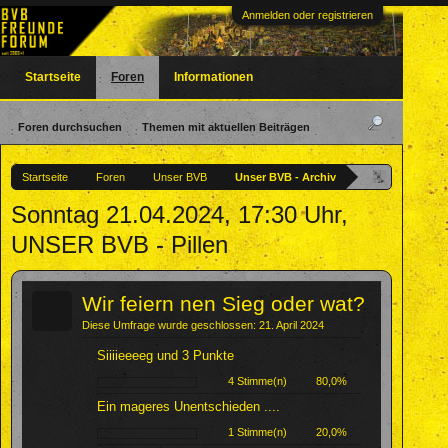
Anmelden oder registrieren
Startseite
Foren
Informationen
Foren durchsuchen
Themen mit aktuellen Beiträgen
Startseite
Foren
Unser BVB
Unser BVB - Archiv
Sonntag 21.04.2024, 17:30 Uhr,
UNSER BVB - Pillen
?
Wir feiern nen Sieg oder wat?
Diese Umfrage wurde geschlossen: 21. April 2024
Siiiieeeeg und 3 Punkte
4 Stimme(n)
80,0%
Ein mageres Unentschieden ....
1 Stimme(n)
20,0%