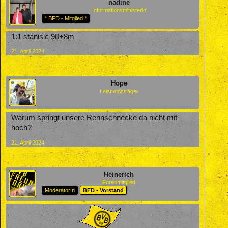
nadine
Informationsministerin
* BFD - Mitglied *
1:1 stanisic 90+8m
21. April 2024
Hope
Leistungsträger
Warum springt unsere Rennschnecke da nicht mit
hoch?
21. April 2024
Heinerich
Forenmitglied
ModeratorIn
BFD - Vorstand