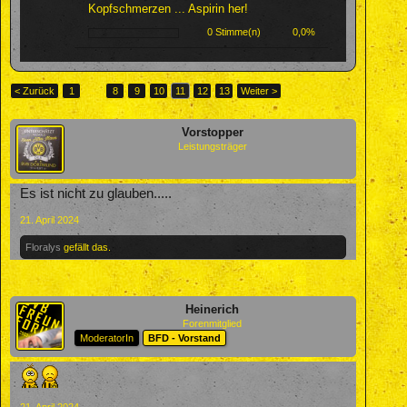
Kopfschmerzen ... Aspirin her!
0 Stimme(n)
0,0%
< Zurück
1
←
8
9
10
11
12
13
Weiter >
Vorstopper
Leistungsträger
Es ist nicht zu glauben.....
21. April 2024
Floralys
gefällt das.
Heinerich
Forenmitglied
ModeratorIn
BFD - Vorstand