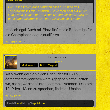
Die Dosen führen doch praktisch auch auf Grund des
Torverhältnisses mit 3 Punkten. Die werden nicht auf Teufel
komm raus stürmen und uns zum Kontern einladen, dass wird
genau andersherum laufen mit ihren schnellen Leuten.
Ist doch egal. Auch mit Platz fünf ist die Bundesliga für
die Champions League qualifiziert.
21. April 2024
hotzenplotz
Legende
ModeratorIn
BFD - Mitglied
Also, wenn der Schiri den Elfer ( der zu 150%
gerechtfertigt gewesen wäre ) gegeben hätte, hätten
wir, höchstwahrscheinlich, das Spiel verloren. Da vom
12. Pillen - Mann zu sprechen, finde ich Unsinn.
21. April 2024
Paul009
und
leipzig09
gefällt das.