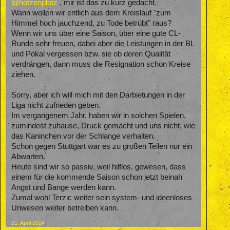
@hotzenplotz
, mir ist das zu kurz gedacht.
Wann wollen wir entlich aus dem Kreislauf "zum
Himmel hoch jauchzend, zu Tode betrübt" raus?
Wenn wir uns über eine Saison, über eine gute CL-
Runde sehr freuen, dabei aber die Leistungen in der BL
und Pokal vergessen bzw. sie ob deren Qualität
verdrängen, dann muss die Resignation schon Kreise
ziehen.
Sorry, aber ich will mich mit den Darbietungen in der
Liga nicht zufrieden geben.
Im vergangenem Jahr, haben wir in solchen Spielen,
zumindest zuhause, Druck gemacht und uns nicht, wie
das Kaninchen vor der Schlange verhalten.
Schon gegen Stuttgart war es zu großen Teilen nur ein
Abwarten.
Heute sind wir so passiv, weil hilflos, gewesen, dass
einem für die kommende Saison schon jetzt beinah
Angst und Bange werden kann.
Zumal wohl Terzic weiter sein system- und ideenloses
Unwesen weiter betreiben kann.
21. April 2024