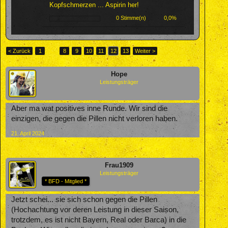
Kopfschmerzen ... Aspirin her!
0 Stimme(n)
0,0%
< Zurück
1
←
8
9
10
11
12
13
Weiter >
Hope
Leistungsträger
Aber ma wat positives inne Runde. Wir sind die
einzigen, die gegen die Pillen nicht verloren haben.
21. April 2024
Frau1909
Leistungsträger
* BFD - Mitglied *
Jetzt schei... sie sich schon gegen die Pillen
(Hochachtung vor deren Leistung in dieser Saison,
trotzdem, es ist nicht Bayern, Real oder Barca) in die