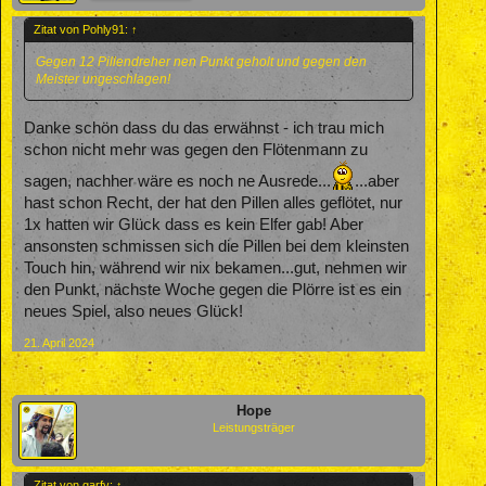
Zitat von Pohly91:
↑
Gegen 12 Pillendreher nen Punkt geholt und gegen den
Meister ungeschlagen!
Danke schön dass du das erwähnst - ich trau mich
schon nicht mehr was gegen den Flötenmann zu
sagen, nachher wäre es noch ne Ausrede...
...aber
hast schon Recht, der hat den Pillen alles geflötet, nur
1x hatten wir Glück dass es kein Elfer gab! Aber
ansonsten schmissen sich die Pillen bei dem kleinsten
Touch hin, während wir nix bekamen...gut, nehmen wir
den Punkt, nächste Woche gegen die Plörre ist es ein
neues Spiel, also neues Glück!
21. April 2024
Hope
Leistungsträger
Zitat von garfy:
↑