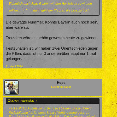
Eigentlich auch Platz 6 wenn wir den Henkelpott gewinnen
sollten...
...dann geht der Platz an die Liga zurück!
Die gewagte Nummer. Könnte Bayern auch noch sein,
aber wäre so.
Trotzdem wäre es schön gewesen heute zu gewinnen.
Festzuhalten ist, wir haben zwei Unentschieden gegen
die Pillen, dass ist nur 3 anderen überhaupt nur 1 mal
gelungen.
21. April 2024
Hope
Leistungsträger
Zitat von hotzenplotz:
↑
Kacke !!!!! Ich könnte mir in den Fuss beißen. Diese Scheiß
Rudelbildung hat für diese krasse Verlängerung gesorgt.
Egal. Ist jetzt so. Respekt für die Pillen. Die hätten es auch wie