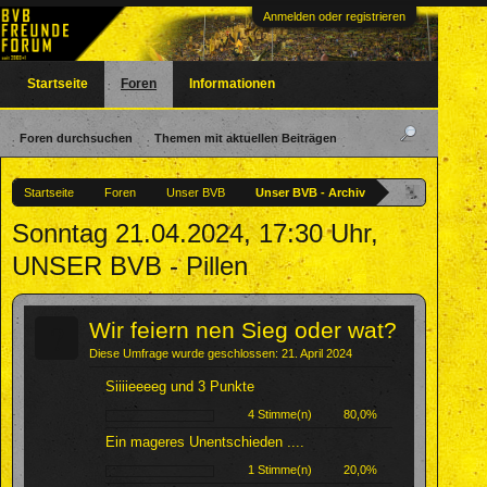
Anmelden oder registrieren
Startseite
Foren
Informationen
Foren durchsuchen
Themen mit aktuellen Beiträgen
Startseite
Foren
Unser BVB
Unser BVB - Archiv
Sonntag 21.04.2024, 17:30 Uhr,
UNSER BVB - Pillen
?
Wir feiern nen Sieg oder wat?
Diese Umfrage wurde geschlossen: 21. April 2024
Siiiieeeeg und 3 Punkte
4 Stimme(n)
80,0%
Ein mageres Unentschieden ....
1 Stimme(n)
20,0%