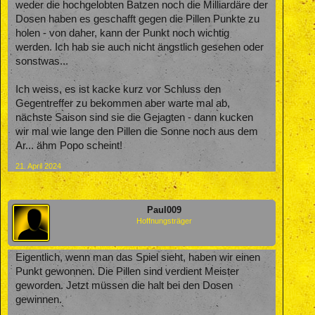
weder die hochgelobten Batzen noch die Milliardäre der
Dosen haben es geschafft gegen die Pillen Punkte zu
holen - von daher, kann der Punkt noch wichtig
werden. Ich hab sie auch nicht ängstlich gesehen oder
sonstwas...
Ich weiss, es ist kacke kurz vor Schluss den
Gegentreffer zu bekommen aber warte mal ab,
nächste Saison sind sie die Gejagten - dann kucken
wir mal wie lange den Pillen die Sonne noch aus dem
Ar... ähm Popo scheint!
21. April 2024
Paul009
Hoffnungsträger
Eigentlich, wenn man das Spiel sieht, haben wir einen
Punkt gewonnen. Die Pillen sind verdient Meister
geworden. Jetzt müssen die halt bei den Dosen
gewinnen.