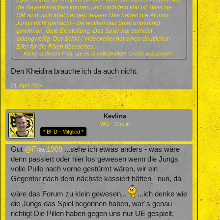
die Bayern machen können und nachdem klar ist, dass sie
DM sind, sich total hängen lassen. Das haben die Alonso
Jungs nicht gemacht - die wollten das Spiel unbedingt
gewinnen. Gute Einstellung. Das Spiel war zumeist
totlangweilig. Der Schiri / Videokeller hat einen deutlichen
Elfer für die Pillen übersehen.
Klicke in dieses Feld, um es in vollständiger Größe anzuzeigen.
Wer mir unglaublich auf die Nerven geht, ist Hobby-
Kommentator Khedeira. Insgesamt bin ich aber OK mit dem
Den Kheidira brauche ich da auch nicht.
Ergebnis.
21. April 2024
Kevlina
WG - Chefin
* BFD - Mitglied *
Gut
@Frau1909
...sehe ich etwas anders - was wäre
denn passiert oder hier los gewesen wenn die Jungs
volle Pulle nach vorne gestürmt wären, wir ein
Gegentor nach dem nächste kassiert hätten - nun, da
wäre das Forum zu klein gewesen...
...ich denke wie
die Jungs das Spiel begonnen haben, war´s genau
richtig! Die Pillen haben gegen uns nur UE gespielt,