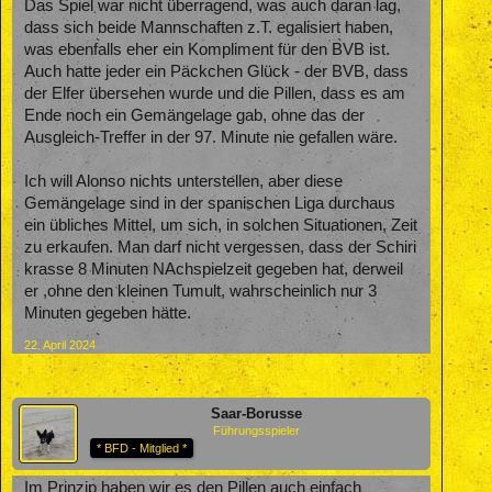
Das Spiel war nicht überragend, was auch daran lag,
dass sich beide Mannschaften z.T. egalisiert haben,
was ebenfalls eher ein Kompliment für den BVB ist.
Auch hatte jeder ein Päckchen Glück - der BVB, dass
der Elfer übersehen wurde und die Pillen, dass es am
Ende noch ein Gemängelage gab, ohne das der
Ausgleich-Treffer in der 97. Minute nie gefallen wäre.
Ich will Alonso nichts unterstellen, aber diese
Gemängelage sind in der spanischen Liga durchaus
ein übliches Mittel, um sich, in solchen Situationen, Zeit
zu erkaufen. Man darf nicht vergessen, dass der Schiri
krasse 8 Minuten NAchspielzeit gegeben hat, derweil
er ,ohne den kleinen Tumult, wahrscheinlich nur 3
Minuten gegeben hätte.
22. April 2024
Saar-Borusse
Führungsspieler
* BFD - Mitglied *
Im Prinzip haben wir es den Pillen auch einfach