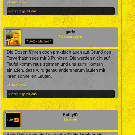
21. April 2024
leipzig09
gefällt das.
garfy
Führungsspieler
* BFD - Mitglied *
Die Dosen führen doch praktisch auch auf Grund des
Torverhältnisses mit 3 Punkten. Die werden nicht auf
Teufel komm raus stürmen und uns zum Kontern
einladen, dass wird genau andersherum laufen mit
ihren schnellen Leuten.
21. April 2024
leipzig09
gefällt das.
Pohly91
Legende