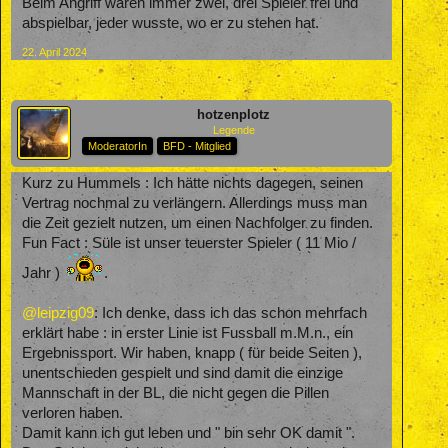
Beim Angriff waren immer zwei, drei Spieler frei und
abspielbar, jeder wusste, wo er zu stehen hat.
22. April 2024
hotzenplotz
Legende
ModeratorIn
BFD - Mitglied
Kurz zu Hummels : Ich hätte nichts dagegen, seinen
Vertrag nochmal zu verlängern. Allerdings muss man
die Zeit gezielt nutzen, um einen Nachfolger zu finden.
Fun Fact : Süle ist unser teuerster Spieler ( 11 Mio /
Jahr )
.
@leipzig09
: Ich denke, dass ich das schon mehrfach
erklärt habe : in erster Linie ist Fussball m.M.n., ein
Ergebnissport. Wir haben, knapp ( für beide Seiten ),
unentschieden gespielt und sind damit die einzige
Mannschaft in der BL, die nicht gegen die Pillen
verloren haben.
Damit kann ich gut leben und " bin sehr OK damit ".