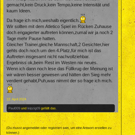
gemacht,kein Druck,kein Tempo,keine Intensität und
kaum Ideen.
Da frage ich mich,weshalb eigentlich.
Wir sollten mit dem Atletico Spiel im Rücken Zuhause
doch engagierter auftreten können,zumal wir ja noch 2
Tage mehr Pause hatten.
Gleicher Trainer,gleiche Mannschaft,2 Gesichter,hier
gehts doch noch um den 4.Platz,für mich ist das
Auftreten insgesamt nicht nachvollziehbar.
Ergebniss ok,beim Rest im Westen nix neues.
Wenn ich dann noch lese das Füllkrug der Meinung ist
wir wären besser gewesen und hätten den Sieg mehr
verdient gehabt,Puh,was nimmt der so frage ich mich.
22. April 2024
Paul009
und
leipzig09
gefällt das.
(Du musst angemeldet oder registriert sein, um eine Antwort erstellen zu
können.)