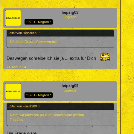
leipzig09
Legende
* BFD - Mitglied *
Zitat von Heinerich:
↑
Ich liebe Deine Kommentare!
Deswegen schreibe ich sie ja ... extra für Dich
21. April 2024
leipzig09
Legende
* BFD - Mitglied *
Zitat von Frau1909:
↑
Nein, wir taktieren da rum, keiner weiß warum.
Tschüss.
Die Frage wäre: