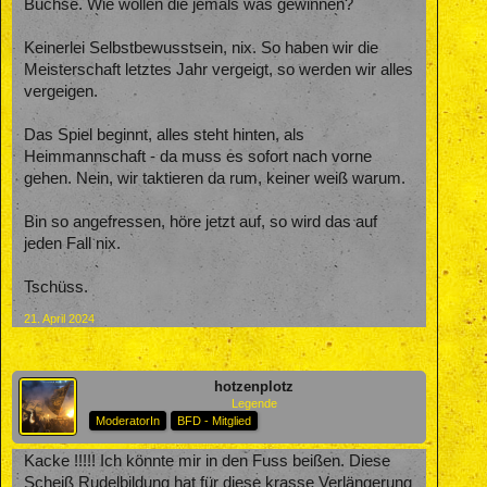
Buchse. Wie wollen die jemals was gewinnen?
Keinerlei Selbstbewusstsein, nix. So haben wir die
Meisterschaft letztes Jahr vergeigt, so werden wir alles
vergeigen.
Das Spiel beginnt, alles steht hinten, als
Heimmannschaft - da muss es sofort nach vorne
gehen. Nein, wir taktieren da rum, keiner weiß warum.
Bin so angefressen, höre jetzt auf, so wird das auf
jeden Fall nix.
Tschüss.
21. April 2024
hotzenplotz
Legende
ModeratorIn
BFD - Mitglied
Kacke !!!!! Ich könnte mir in den Fuss beißen. Diese
Scheiß Rudelbildung hat für diese krasse Verlängerung