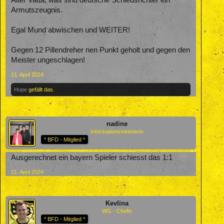
Alter Vatta, was sind deutsche Schiedsrichter ein
Armutszeugnis.
Egal Mund abwischen und WEITER!
Gegen 12 Pillendreher nen Punkt geholt und gegen den
Meister ungeschlagen!
21. April 2024
Hope
gefällt das.
nadine
Informationsministerin
* BFD - Mitglied *
Ausgerechnet ein bayern Spieler schiesst das 1:1
21. April 2024
Kevlina
WG - Chefin
* BFD - Mitglied *