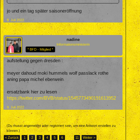
jo und ein tag später saisoneröffnung
8. Juli 2022
nadine
Informationsministerin
* BFD - Mitglied *
aufstellung gegen dresden :
meyer dahoud moki hummels wolf passlack rothe
aning papa michel eberwein
ersatzbank hier zu lesen
https://twitter.com/BVB/status/1545773490191613952
9. Juli 2022
(Du musst angemeldet oder registriert sein, um eine Antwort erstellen zu
können.)
< Zurück
1
2
3
4
5
6
→
11
Weiter >