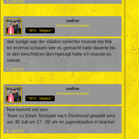
5. Juli 2022
nadine
Informationsministerin
* BFD - Mitglied *
das lustige war der stadion sprecher musste bei fink
tor erstmal schauen wer es gemacht hatte dauerte bis
er den torschützen durchgesagt hatte ich wusste es
sowas
6. Juli 2022
nadine
Informationsministerin
* BFD - Mitglied *
Nuri kommt mit sein
Team zu Einen Testspiel nach Dortmund gespielt wird
am 30 Juli um 17 : 00 uhr im jugendstadion in brackel
8. Juli 2022