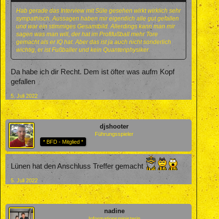
Hab gerade das Interview mit Süle gesehen wirkt wirklich sehr
sympathisch. Aussagen haben mir eigentlich alle gut gefallen
und war ein stimmiges Gesamtbild. Allerdings kann man mir
sagen was man will, der hat im Profifußball mehr Tore
gemacht als er IQ hat. Aber das ist ja auch nicht sonderlich
wichtig, er ist Fußballer und kein Quantenphysiker.
Da habe ich dir Recht. Dem ist öfter was aufm Kopf
gefallen
5. Juli 2022
djshooter
Führungsspieler
* BFD - Mitglied *
Lünen hat den Anschluss Treffer gemacht
5. Juli 2022
nadine
Informationsministerin