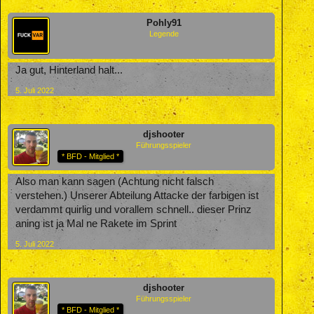
Pohly91
Legende
Ja gut, Hinterland halt...
5. Juli 2022
djshooter
Führungsspieler
* BFD - Mitglied *
Also man kann sagen (Achtung nicht falsch
verstehen.) Unserer Abteilung Attacke der farbigen ist
verdammt quirlig und vorallem schnell.. dieser Prinz
aning ist ja Mal ne Rakete im Sprint
5. Juli 2022
djshooter
Führungsspieler
* BFD - Mitglied *