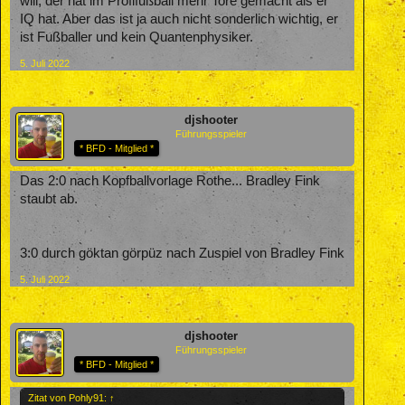
will, der hat im Profifußball mehr Tore gemacht als er
IQ hat. Aber das ist ja auch nicht sonderlich wichtig, er
ist Fußballer und kein Quantenphysiker.
5. Juli 2022
djshooter
Führungsspieler
* BFD - Mitglied *
Das 2:0 nach Kopfballvorlage Rothe... Bradley Fink
staubt ab.
3:0 durch göktan görpüz nach Zuspiel von Bradley Fink
5. Juli 2022
djshooter
Führungsspieler
* BFD - Mitglied *
Zitat von Pohly91:
↑