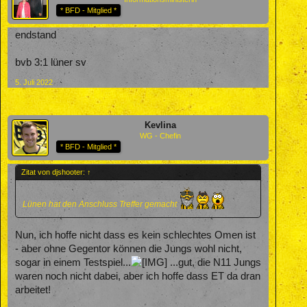
* BFD - Mitglied *
endstand
bvb 3:1 lüner sv
5. Juli 2022
Kevlina
WG - Chefin
* BFD - Mitglied *
Zitat von djshooter:
↑
Lünen hat den Anschluss Treffer gemacht
Nun, ich hoffe nicht dass es kein schlechtes Omen ist
- aber ohne Gegentor können die Jungs wohl nicht,
sogar in einem Testspiel...
...gut, die N11 Jungs
waren noch nicht dabei, aber ich hoffe dass ET da dran
arbeitet!