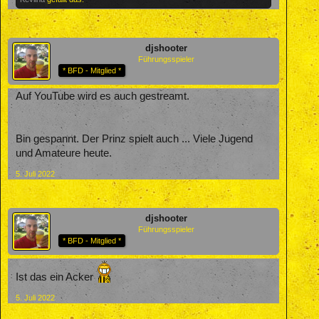
djshooter
Führungsspieler
* BFD - Mitglied *
Auf YouTube wird es auch gestreamt.
Bin gespannt. Der Prinz spielt auch ... Viele Jugend
und Amateure heute.
5. Juli 2022
djshooter
Führungsspieler
* BFD - Mitglied *
Ist das ein Acker
5. Juli 2022