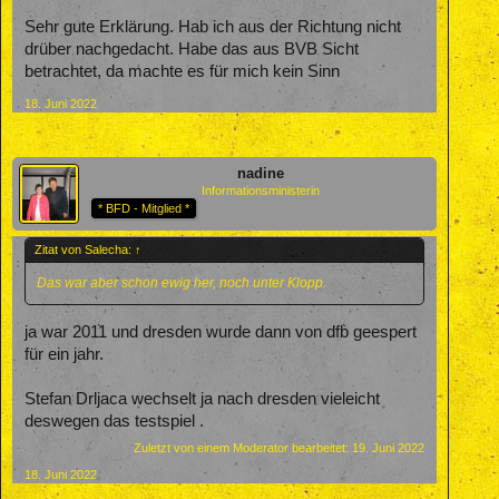
Sehr gute Erklärung. Hab ich aus der Richtung nicht
drüber nachgedacht. Habe das aus BVB Sicht
betrachtet, da machte es für mich kein Sinn
18. Juni 2022
nadine
Informationsministerin
* BFD - Mitglied *
Zitat von Salecha:
↑
Das war aber schon ewig her, noch unter Klopp.
ja war 2011 und dresden wurde dann von dfb geespert
für ein jahr.
Stefan Drljaca wechselt ja nach dresden vieleicht
deswegen das testspiel .
Zuletzt von einem Moderator bearbeitet:
19. Juni 2022
18. Juni 2022