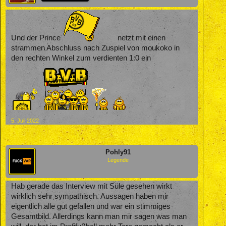
Und der Prince
netzt mit einen
strammen Abschluss nach Zuspiel von moukoko in
den rechten Winkel zum verdienten 1:0 ein
5. Juli 2022
Pohly91
Legende
Hab gerade das Interview mit Süle gesehen wirkt
wirklich sehr sympathisch. Aussagen haben mir
eigentlich alle gut gefallen und war ein stimmiges
Gesamtbild. Allerdings kann man mir sagen was man