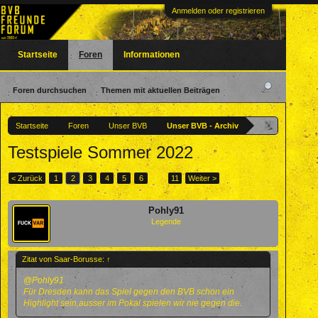
Anmelden oder registrieren
Startseite
Foren
Informationen
Foren durchsuchen
Themen mit aktuellen Beiträgen
Startseite
Foren
Unser BVB
Unser BVB - Archiv
Testspiele Sommer 2022
< Zurück
1
2
3
4
5
6
→
11
Weiter >
Pohly91
Legende
Zitat von Saar-Borusse:
↑
@Pohly91
Für Dresden kann das Spiel gegen den BVB schon ein
Highlight sein,ausser im Pokal spielen wir nie gegen die.