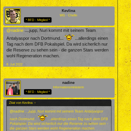
Kevlina
WG - Chefin
* BFD - Mitglied *
@nadine
....jupp, Nuri kommt mit seinem Team
Antalyaspor nach Dortmund...
...allerdings einen
Tag nach dem DFB Pokalspiel. Da wird sicherlich nur
die Reserve zu sehen sein - die ganzen Stars werden
wohl Regeneration machen.
8. Juli 2022
nadine
Informationsministerin
* BFD - Mitglied *
Zitat von Kevlina:
↑
@nadine
....jupp, Nuri kommt mit seinem Team Antalyaspor
nach Dortmund...
...allerdings einen Tag nach dem DFB
Pokalspiel. Da wird sicherlich nur die Reserve zu sehen sein -
die ganzen Stars werden wohl Regeneration machen.