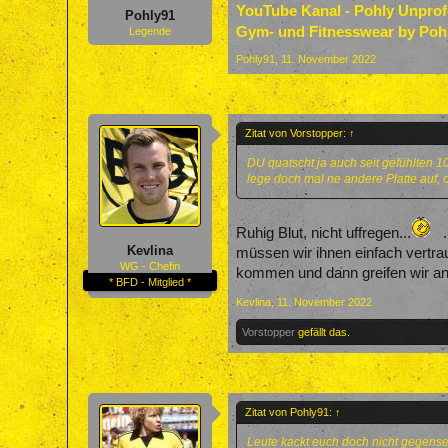
YouTube Kanal - Pohly Unpro
Pohly91
Gym- und Fitnesswear by Poh
Legende
Pohly91
,
11. November 2022
Zitat von Vorstopper:
↑
DU quatscht ja auch seit gefühlten 10
lege doch mal ne andere Platte auf, o
Ruhig Blut, nicht uffregen...
.
Kevlina
müssen wir ihnen einfach vertra
WG - Chefin
kommen und dann greifen wir an 
* BFD - Mitglied *
Kevlina
,
11. November 2022
Vorstopper
gefällt das.
Zitat von Pohly91:
↑
Leute kackt euch doch nicht gegensei