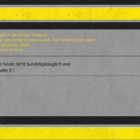
ber in die richtige Richtung.
r gute Dinge erahnen lassen. Trotz seiner jungen Jahre.
besser ins Spiel.
nicht schlecht.
ie heute nicht bundeligatauglich war.
tte 6 !