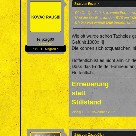
Zitat von Enzo:
↑
Die CL-Quali rückt in weite Ferne, w
Und die Quali ist für den BVB ein " M
Ich bin erst einmal total bedient und
Wie oft wurde schon Tacheles g
leipzig09
Gefühlt 1000x !!!
Legende
Die können sich totquatschen, hi
* BFD - Mitglied *
Hoffentlich ist es nicht ähnlich 
Dass das Ende der Fahnenstange 
Hoffentlich.
Erneuerung
statt
Stillstand
leipzig09
,
11. November 2022
Zitat von Zazou09:
↑