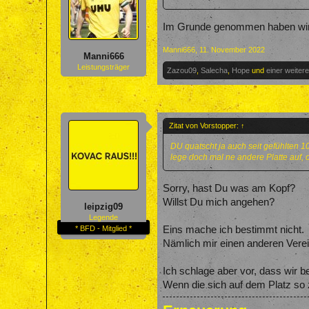
Im Grunde genommen haben wir un
Manni666
,
11. November 2022
Manni666
Leistungsträger
Zazou09
,
Salecha
,
Hope
und
einer weiter
Zitat von Vorstopper:
↑
DU quatscht ja auch seit gefühlten 10
lege doch mal ne andere Platte auf, o
Sorry, hast Du was am Kopf?
Willst Du mich angehen?
leipzig09
Legende
Eins mache ich bestimmt nicht.
* BFD - Mitglied *
Nämlich mir einen anderen Verein
Ich schlage aber vor, dass wir 
Wenn die sich auf dem Platz so