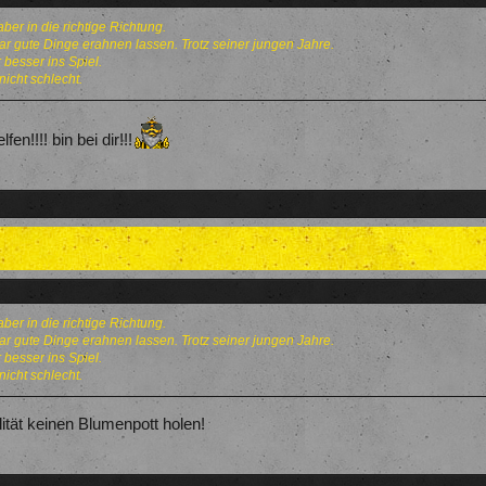
ber in die richtige Richtung.
r gute Dinge erahnen lassen. Trotz seiner jungen Jahre.
besser ins Spiel.
nicht schlecht.
en!!!! bin bei dir!!!
ber in die richtige Richtung.
r gute Dinge erahnen lassen. Trotz seiner jungen Jahre.
besser ins Spiel.
nicht schlecht.
ität keinen Blumenpott holen!