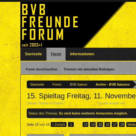
Startseite
Foren
Informationen
Foren durchsuchen
Themen mit aktuellen Beiträgen
Startseite
Foren
BVB Saison
Archiv - BVB Saisons
15. Spieltag Freitag, 11. Novem
Dieses Thema im Forum "
Archiv - BVB Saisons
" wurde erstellt von
Nera
,
Status des Themas:
Es sind keine weiteren Antworten möglich.
Seite 15 von 18
< Zurück
1
←
13
14
15
16
17
18
Weite