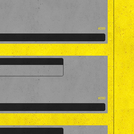
#289
#290