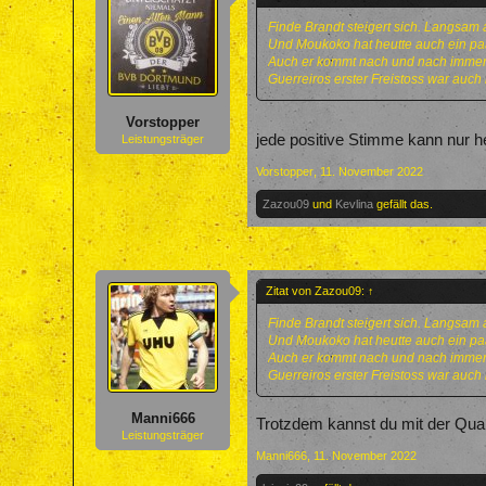
Finde Brandt steigert sich. Langsam a
Und Moukoko hat heutte auch ein paa
Auch er kommt nach und nach immer 
Guerreiros erster Freistoss war auch 
Vorstopper
jede positive Stimme kann nur helf
Leistungsträger
Vorstopper
,
11. November 2022
Zazou09
und
Kevlina
gefällt das.
Zitat von Zazou09:
↑
Finde Brandt steigert sich. Langsam a
Und Moukoko hat heutte auch ein paa
Auch er kommt nach und nach immer 
Guerreiros erster Freistoss war auch 
Manni666
Trotzdem kannst du mit der Qual
Leistungsträger
Manni666
,
11. November 2022