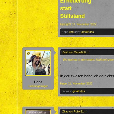
Erneuerung
statt
Stillstand
leipzig09
,
11. November 2022
Hope
und
garfy
gefällt das.
Zitat von Manni666:
↑
Wir haben in der ersten Halbzeit zw
In der zweiten habe ich da nich
Hope
Hope
,
11. November 2022
Leistungsträger
cocoline
gefällt das.
Zitat von Pohly91:
↑