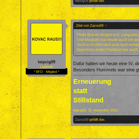
leipzig09
gefällt das.
Zitat von Zazou09:
↑
Finde Brandt steigert sich. Langsam a
Und Moukoko hat heutte auch ein paa
Auch er kommt nach und nach immer 
Guerreiros erster Freistoss war auch 
leipzig09
Dafür hatten wir heute eine IV, d
Legende
Besonders Hummels war eine gla
* BFD - Mitglied *
Erneuerung
statt
Stillstand
leipzig09
,
11. November 2022
Zazou09
gefällt das.