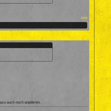
#288
azu auch noch anplärren.