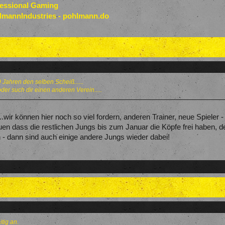
fessional Gaming
lmannIndustries - pohlmann.do
 Jahren den selben Scheiß......
der such dir einen anderen Verein.....
..wir können hier noch so viel fordern, anderen Trainer, neue Spieler -
uen dass die restlichen Jungs bis zum Januar die Köpfe frei haben,
- dann sind auch einige andere Jungs wieder dabei!
tig an.