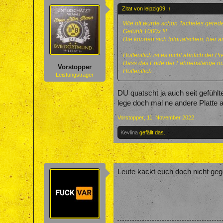
Zitat von leipzig09:
↑
Wie oft wurde schon Tacheles gered
Gefühlt 1000x !!!
Die können sich totquatschen, hier än
Hoffentlich ist es nicht ähnlich der 
Dass das Ende der Fahnenstange noch
Vorstopper
Hoffentlich.
Leistungsträger
DU quatscht ja auch seit gefühlt
lege doch mal ne andere Platte au
Vorstopper
,
11. November 2022
Kevlina
gefällt das.
Leute kackt euch doch nicht geg