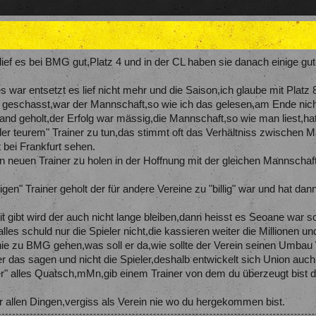
lief es bei BMG gut,Platz 4 und in der CL haben sie danach einige gut
s war entsetzt es lief nicht mehr und die Saison,ich glaube mit Plat
n geschasst,war der Mannschaft,so wie ich das gelesen,am Ende nich
land geholt,der Erfolg war mässig,die Mannschaft,so wie man liest,ha
der teurem" Trainer zu tun,das stimmt oft das Verhältniss zwischen 
bei Frankfurt sehen.
n neuen Trainer zu holen in der Hoffnung mit der gleichen Mannschaft
ligen" Trainer geholt der für andere Vereine zu "billig" war und hat
 gibt wird der auch nicht lange bleiben,dann heisst es Seoane war s
lles schuld nur die Spieler nicht,die kassieren weiter die Millionen 
 nie zu BMG gehen,was soll er da,wie sollte der Verein seinen Umba
er das sagen und nicht die Spieler,deshalb entwickelt sich Union auch
rainer" alles Quatsch,mMn,gib einem Trainer von dem du überzeugt bi
or allen Dingen,vergiss als Verein nie wo du hergekommen bist.