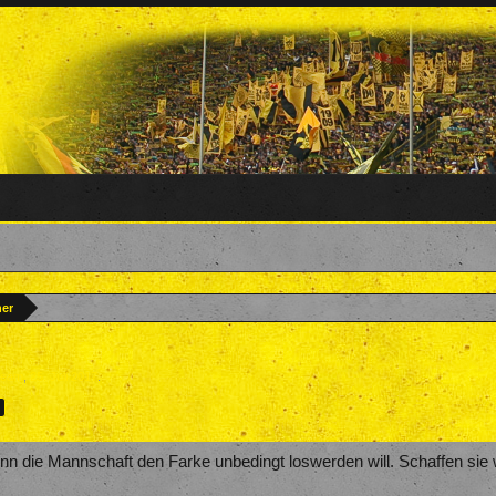
ner
team
,
25. Juli 2017
.
>
nn die Mannschaft den Farke unbedingt loswerden will. Schaffen sie 