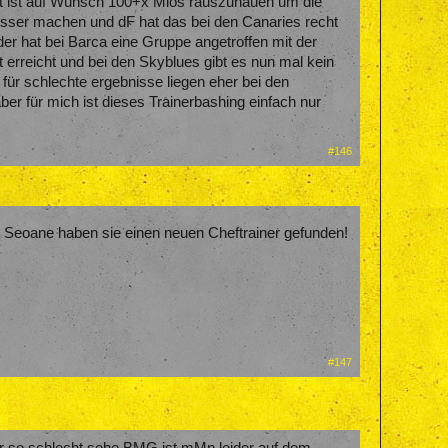
reit ist auf Wunsch 100+x Mios rauszuhauen um die
sser machen und dF hat das bei den Canaries recht
er hat bei Barca eine Gruppe angetroffen mit der
t erreicht und bei den Skyblues gibt es nun mal kein
 für schlechte ergebnisse liegen eher bei den
er für mich ist dieses Trainerbashing einfach nur
#146
o Seoane haben sie einen neuen Cheftrainer gefunden!
#147
ner so schlecht sehe,BMG ist,mMn,leider auf dem