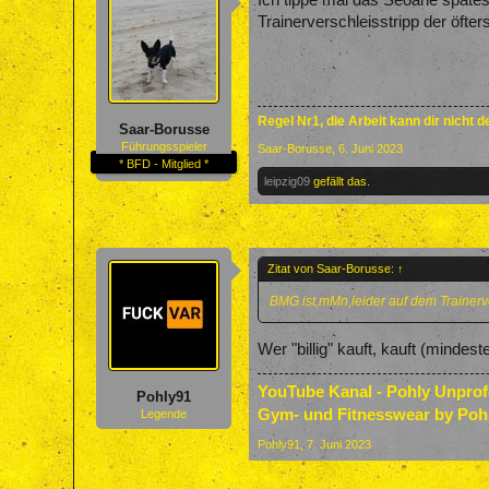
Trainerverschleisstripp der öfte
Regel Nr1, die Arbeit kann dir nicht 
Saar-Borusse
Führungsspieler
Saar-Borusse
,
6. Juni 2023
* BFD - Mitglied *
leipzig09
gefällt das.
Zitat von Saar-Borusse:
↑
BMG ist,mMn,leider auf dem Trainerv
Wer "billig" kauft, kauft (mindes
YouTube Kanal - Pohly Unpro
Pohly91
Gym- und Fitnesswear by Poh
Legende
Pohly91
,
7. Juni 2023