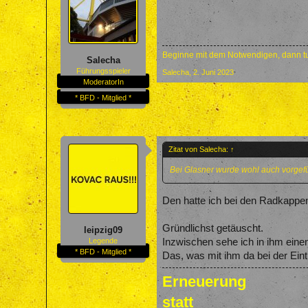
Beginne mit dem Notwendigen, dann tu
Salecha
Führungsspieler
Salecha
,
2. Juni 2023
ModeratorIn
* BFD - Mitglied *
Zitat von Salecha:
↑
Bei Glasner wurde wohl auch vorgefü
Den hatte ich bei den Radkappe
Gründlichst getäuscht.
leipzig09
Inzwischen sehe ich in ihm eine
Legende
* BFD - Mitglied *
Das, was mit ihm da bei der Eint
Erneuerung
statt