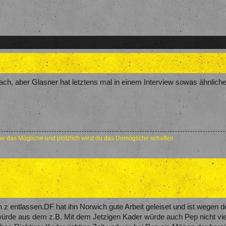
bach, aber Glasner hat letztens mal in einem Interview sowas ähnlich
e das Mögliche und plötzlich wirst du das Unmögliche schaffen
h z entlassen.DF hat ihn Norwich gute Arbeit geleiset und ist wegen d
würde aus dem z.B. Mit dem Jetzigen Kader würde auch Pep nicht vi