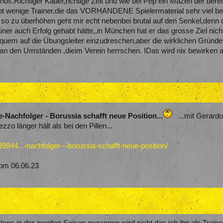
ythos.Richtiger Kader,richtige Zeit und wie bei Pep ein Mäzen der be
bt wenige Trainer,die das VORHANDENE Spielermaterial sehr viel be
 so zu überhöhen geht mir echt nebenbei brutal auf den Senkel,denn d
ner auch Erfolg gehabt hätte,,in München hat er das grosse Ziel nich
h bequem auf die Übungsleiter einzudreschen,aber die wirklichen Gründe
an den Umständen ,dieim Verein herrschen. IDas wird nix bewirken ab
e-Nachfolger - Borussia schafft neue Position...
...mit Gerard
zzo länger hält als bei den Pillen...
844...-nachfolger---borussia-schafft-neue-position/
om 06.06.23
tens in der zweiten Saison gegangen wird,nicht das ich ihn als Trai