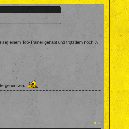
rweise) einem Top-Trainer gehabt und trotzdem noch ⅓
itergehen wird.
#150