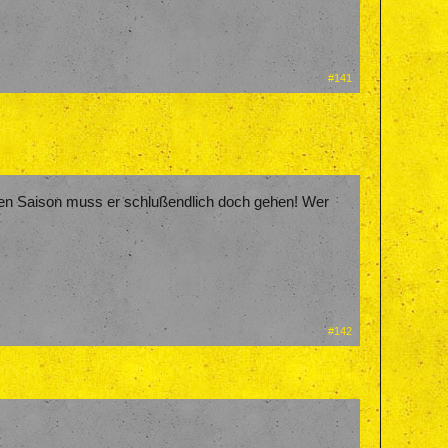
#141
den Saison muss er schlußendlich doch gehen! Wer
#142