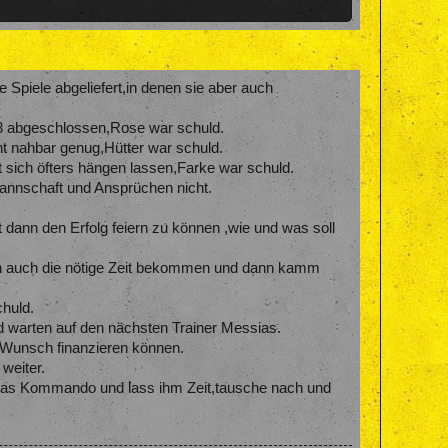
e Spiele abgeliefert,in denen sie aber auch
z 8 abgeschlossen,Rose war schuld.
t nahbar genug,Hütter war schuld.
t sich öfters hängen lassen,Farke war schuld.
Mannschaft und Ansprüchen nicht.
 dann den Erfolg feiern zu können ,wie und was soll
 dann auch die nötige Zeit bekommen und dann kamm
chuld.
und warten auf den nächsten Trainer Messias.
u Wunsch finanzieren können.
 weiter.
st das Kommando und lass ihm Zeit,tausche nach und