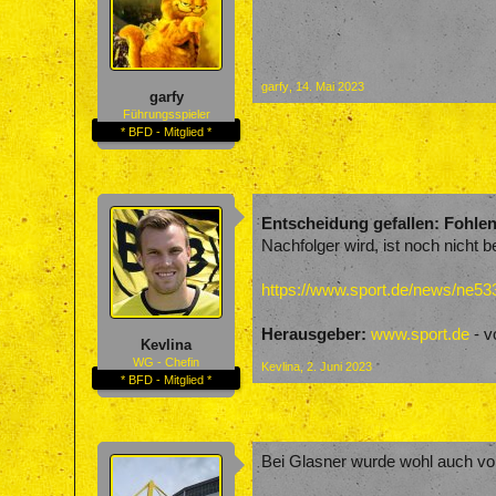
garfy
,
14. Mai 2023
garfy
Führungsspieler
* BFD - Mitglied *
Entscheidung gefallen: Fohlen 
Nachfolger wird, ist noch nicht 
https://www.sport.de/news/ne5335
Herausgeber:
www.sport.de
- v
Kevlina
WG - Chefin
Kevlina
,
2. Juni 2023
* BFD - Mitglied *
Bei Glasner wurde wohl auch vor