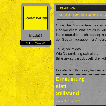
Zitat von Pohly91:
↑
Wer "billig" kauft, kauft (mindestens)
Oh je, das "mindestens" wäre d
Und vor allem, was hat es in S
Hätte man doch nicht besser in 
leipzig09
der Gesamtausgaben für Andere
Legende
* BFD - Mitglied *
Ja, ja, so ist das.
Wie Du so richtig schreibst:
Billig gekauft, ist doppelt, dreif
Könnte der BVB sein, bei dem das
Erneuerung
statt
Stillstand
leipzig09
,
7. Juni 2023