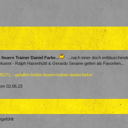
feuern Trainer Daniel Farke...
...nach einer doch enttäuschen
bekannt - Ralph Hasenhüttl & Gerardo Seoane gelten als Favoriten...
271...-gefallen-fohlen-feuern-trainer-daniel-farke/
om 02.06.23
gefühlt