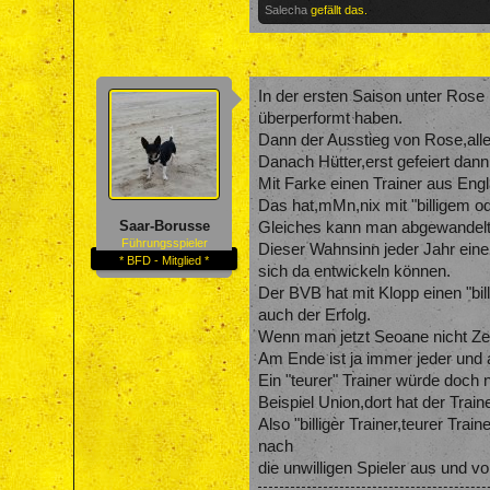
Salecha
gefällt das.
In der ersten Saison unter Rose 
überperformt haben.
Dann der Ausstieg von Rose,alle
Danach Hütter,erst gefeiert dan
Mit Farke einen Trainer aus Eng
Das hat,mMn,nix mit "billigem o
Saar-Borusse
Gleiches kann man abgewandelt 
Führungsspieler
Dieser Wahnsinn jeder Jahr eine
* BFD - Mitglied *
sich da entwickeln können.
Der BVB hat mit Klopp einen "bil
auch der Erfolg.
Wenn man jetzt Seoane nicht Zeit
Am Ende ist ja immer jeder und a
Ein "teurer" Trainer würde doch
Beispiel Union,dort hat der Train
Also "billiger Trainer,teurer T
nach
die unwilligen Spieler aus und v