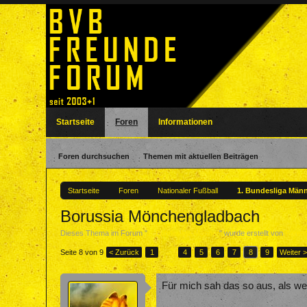
Startseite
Foren
Informationen
Foren durchsuchen
Themen mit aktuellen Beiträgen
Startseite
Foren
Nationaler Fußball
1. Bundesliga Män
Borussia Mönchengladbach
Dieses Thema im Forum "
1. Bundesliga Männer
" wurde erstellt von
Foren
Seite 8 von 9
< Zurück
1
←
4
5
6
7
8
9
Weiter 
Für mich sah das so aus, als we