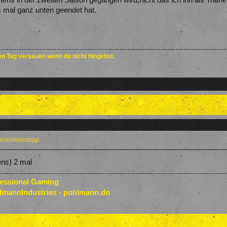
rs mal ganz unten geendet hat.
den Tag versauen wenn du nicht hingehst.
erschleisstripp
tens) 2 mal
fessional Gaming
lmannIndustries - pohlmann.do