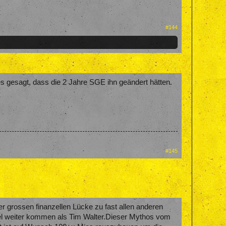
#144
es gesagt, dass die 2 Jahre SGE ihn geändert hätten.
#145
er grossen finanzellen Lücke zu fast allen anderen
el weiter kommen als Tim Walter.Dieser Mythos vom