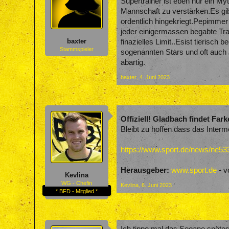
Supertrainer ist eben nur ein M
Mannschaft zu verstärken.Es gi
ordentlich hingekriegt.Pepimmer
jeder einigermassen begabte Trai
baxter
finazielles Limit..Esist tierisc
Stammspieler
sogenannten Stars und oft auch 
abartig.
baxter
,
4. Juni 2023
Offiziell! Gladbach findet Fark
Bleibt zu hoffen dass das Interme
https://www.sport.de/news/ne5339
Herausgeber:
www.sport.de
- v
Kevlina
WG - Chefin
Kevlina
,
6. Juni 2023
* BFD - Mitglied *
Ich tippe mal das Seoane spätes