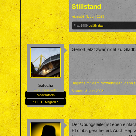
Stillstand
leipzig09
,
3. Juni 2023
Frau1909
gefällt das.
Gehört jetzt zwar nicht zu Glad
Beginne mit dem Notwendigen, dann tu
Salecha
Führungsspieler
Salecha
,
3. Juni 2023
ModeratorIn
* BFD - Mitglied *
Der Übungsleiter ist eben einfac
PLclubs gescheitert. Auch Pep 