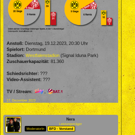
Anstoß:
Dienstag, 19.12.2023, 20:30 Uhr
Spielort:
Dortmund
Stadion:
Westfalenstadion
(Signal Iduna Park)
Zuschauerkapazität:
81.360
Schiedsrichter:
???
Video-Assistent:
???
TV / Stream:
,
17. Dezember 2023
Nera
Leistungsträger
ModeratorIn
BFD - Vorstand