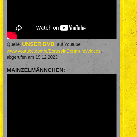
UNSER BVB
Quelle:
, auf Youtube,
www.youtube.com/c/BorussiaDortmund/videos
,
abgerufen am 19.12.2023
MAINZELMÄNNCHEN: