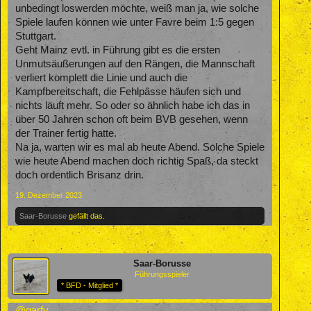
unbedingt loswerden möchte, weiß man ja, wie solche
Spiele laufen können wie unter Favre beim 1:5 gegen
Stuttgart.
Geht Mainz evtl. in Führung gibt es die ersten
Unmutsäußerungen auf den Rängen, die Mannschaft
verliert komplett die Linie und auch die
Kampfbereitschaft, die Fehlpässe häufen sich und
nichts läuft mehr. So oder so ähnlich habe ich das in
über 50 Jahren schon oft beim BVB gesehen, wenn
der Trainer fertig hatte.
Na ja, warten wir es mal ab heute Abend. Solche Spiele
wie heute Abend machen doch richtig Spaß, da steckt
doch ordentlich Brisanz drin.
19. Dezember 2023
Saar-Borusse
gefällt das.
Saar-Borusse
Führungsspieler
* BFD - Mitglied *
@garfy