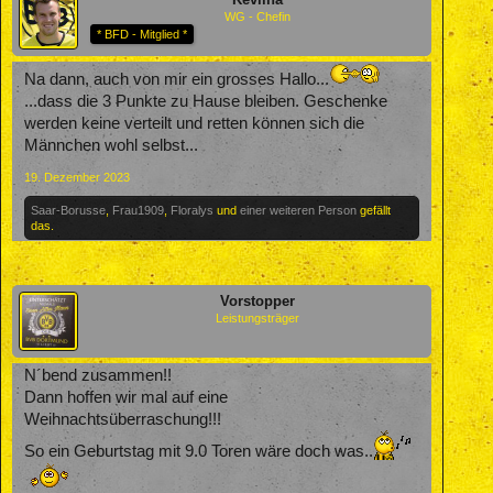
WG - Chefin
* BFD - Mitglied *
Na dann, auch von mir ein grosses Hallo...
...dass die 3 Punkte zu Hause bleiben. Geschenke
werden keine verteilt und retten können sich die
Männchen wohl selbst...
19. Dezember 2023
Saar-Borusse
,
Frau1909
,
Floralys
und
einer weiteren Person
gefällt
das.
Vorstopper
Leistungsträger
N´bend zusammen!!
Dann hoffen wir mal auf eine
Weihnachtsüberraschung!!!
So ein Geburtstag mit 9.0 Toren wäre doch was..