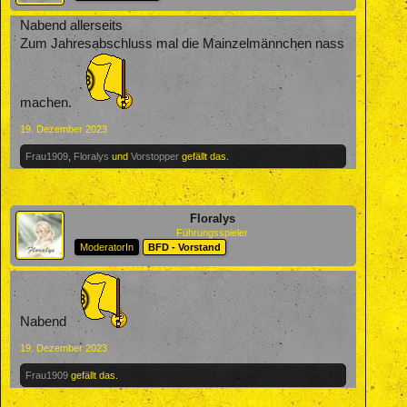
Nabend allerseits
Zum Jahresabschluss mal die Mainzelmännchen nass
machen.
19. Dezember 2023
Frau1909
,
Floralys
und
Vorstopper
gefällt das.
Floralys
Führungsspieler
ModeratorIn
BFD - Vorstand
Nabend
19. Dezember 2023
Frau1909
gefällt das.