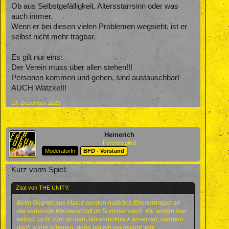
Ob aus Selbstgefälligkeit, Altersstarrsinn oder was
auch immer.
Wenn er bei diesen vielen Problemen wegsieht, ist er
selbst nicht mehr tragbar.
Es gilt nur eins:
Der Verein muss über allen stehen!!!
Personen kommen und gehen, sind austauschbar!
AUCH Watzke!!!
19. Dezember 2023
Heinerich
Forenmitglied
ModeratorIn
BFD - Vorstand
Kurz vorm Spiel:
Zitat von THE UNITY:
Beim Gegner aus Mainz werden natürlich Erinnerungen an
die verpasste Meisterschaft im Sommer wach. Wir wollen hier
jedoch nicht zum großen Jahresrückblick ansetzen, sondern
nach vorne schauen, denn um ein insgesamt sehr