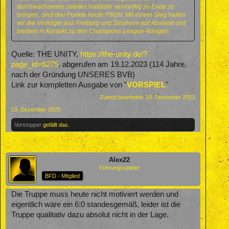
durchwachsenes zweites Halbjahr vernünftig zu Ende zu
bringen, sind drei Punkte heute Pflicht. Mit einem Sieg halten
wir die Verfolger aus Freiburg und Sinsheim auf Abstand und
bleiben in Kontakt zu den Champions League-Rängen
Quelle: THE UNITY,
https://the-unity.de/?
page_id=6275
. abgerufen am 19.12.2023 (114 Jahre,
nach der Gründung UNSERES BVB)
Link zur kompletten Ausgabe von "
VORSPIEL
"
Zuletzt bearbeitet:
19. Dezember 2023
19. Dezember 2023
Vorstopper
gefällt das.
Alex22
Führungsspieler
BFD - Mitglied
Die Truppe muss heute nicht motiviert werden und
eigentlich wäre ein 6:0 standesgemäß, leider ist die
Truppe qualitativ dazu absolut nicht in der Lage.