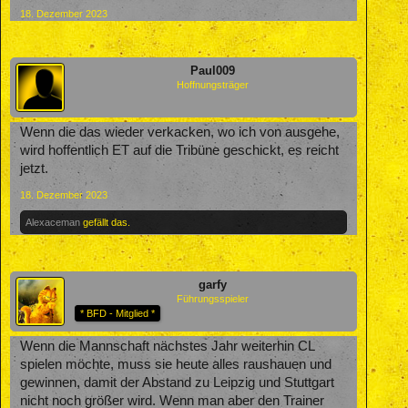
18. Dezember 2023
Paul009
Hoffnungsträger
Wenn die das wieder verkacken, wo ich von ausgehe,
wird hoffentlich ET auf die Tribüne geschickt, es reicht
jetzt.
18. Dezember 2023
Alexaceman
gefällt das.
garfy
Führungsspieler
* BFD - Mitglied *
Wenn die Mannschaft nächstes Jahr weiterhin CL
spielen möchte, muss sie heute alles raushauen und
gewinnen, damit der Abstand zu Leipzig und Stuttgart
nicht noch größer wird. Wenn man aber den Trainer