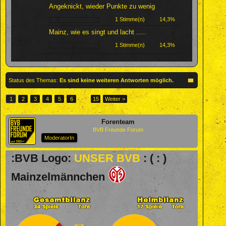
Angeknickt, wieder Punkte zu wenig
1 Stimme(n)
14,3%
Mainz, wie es singt und lacht .....
1 Stimme(n)
14,3%
Status des Themas:
Es sind keine weiteren Antworten möglich.
1
2
3
4
5
6
→
15
Weiter >
Forenteam
BVB Freunde Forum
ModeratorIn
:BVB Logo:
UNSER BVB
: ( : )
Mainzelmännchen