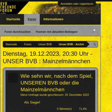
Anmelden oder registrieren
Startseite
Foren
Informationen
Foren durchsuchen
Themen mit aktuellen Beiträgen
Startseite
Foren
Unser BVB
Unser BVB - Archiv
Dienstag, 19.12.2023, 20:30 Uhr -
UNSER BVB : Mainzelmännchen
?
Wie sehn wir, nach dem Spiel,
UNSEREN BVB oder die
Mainzelmännchen
Diese Umfrage wurde geschlossen: 19. Dezember 2023
Als Sieger!
5 Stimme(n)
71,4%