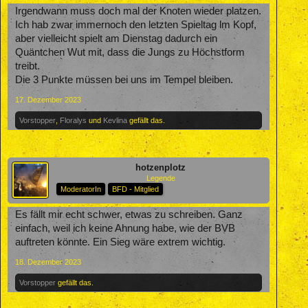
Irgendwann muss doch mal der Knoten wieder platzen.
Ich hab zwar immernoch den letzten Spieltag lm Kopf,
aber vielleicht spielt am Dienstag dadurch ein
Quäntchen Wut mit, dass die Jungs zu Höchstform
treibt.
Die 3 Punkte müssen bei uns im Tempel bleiben.
17. Dezember 2023
Vorstopper
,
Floralys
und
Kevlina
gefällt das.
hotzenplotz
Legende
ModeratorIn
BFD - Mitglied
Es fällt mir echt schwer, etwas zu schreiben. Ganz
einfach, weil ich keine Ahnung habe, wie der BVB
auftreten könnte. Ein Sieg wäre extrem wichtig.
18. Dezember 2023
Vorstopper
gefällt das.