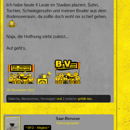
Ich habe heute 4 Leute im Stadion plaziert, Sohn,
Tochter, Schwiegersohn und meinen Bruder aus dem
Bodenseeraum, da sollte doch wohl nix schief gehen.
Naja, die Hoffnung stirbt zuletzt...
Auf geht's,
19. Dezember 2023
Salecha
,
Alexaceman
,
Vorstopper
und
2 anderen
gefällt das.
Saar-Borusse
Führungsspieler
* BFD - Mitglied *