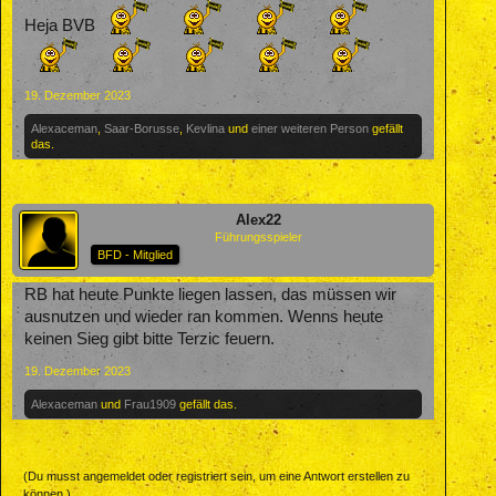
Heja BVB
19. Dezember 2023
Alexaceman
,
Saar-Borusse
,
Kevlina
und
einer weiteren Person
gefällt
das.
Alex22
Führungsspieler
BFD - Mitglied
RB hat heute Punkte liegen lassen, das müssen wir
ausnutzen und wieder ran kommen. Wenns heute
keinen Sieg gibt bitte Terzic feuern.
19. Dezember 2023
Alexaceman
und
Frau1909
gefällt das.
(Du musst angemeldet oder registriert sein, um eine Antwort erstellen zu
können.)