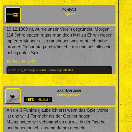
Pohly91
Legende
19.12.1909 da wurde unser Verein gegründet. Morgen
114 Jahre später, muss man doch Mal zu Ehren dieser
tapferen Männer alles raushauen was geht. Ich habe
morgen Geburtstag und wünsche mir und uns allen ein
richtig gutes Spiel.
18. Dezember 2023
Frau1909
,
Vorstopper
und
Floralys
gefällt das.
Saar-Borusse
Führungsspieler
* BFD - Mitglied *
An die 3 Punkte glaube ich erst wenn das Spiel vorbei
ist und wir 1 Tor mehr als der Gegner haben.
Mainz hatten wir schonmal so gut wie in der Tasche
und haben anschliessend dumm geguckt.