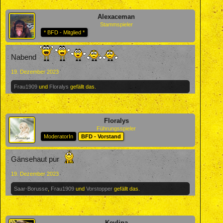
Alexaceman
Stammspieler
* BFD - Mitglied *
Nabend
19. Dezember 2023
Frau1909
und
Floralys
gefällt das.
Floralys
Führungsspieler
ModeratorIn
BFD - Vorstand
Gänsehaut pur
19. Dezember 2023
Saar-Borusse
,
Frau1909
und
Vorstopper
gefällt das.
Kevlina