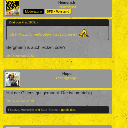
Heinerich
Forenmitglied
ModeratorIn
BFD - Vorstand
Zitat von Frau1909:
↑
Ich trink das ja, weil's eben nicht so bitter ist.
Bergmann is auch lecker, oder?
19. Dezember 2023
Hope
Leistungsträger
Hat der Gittens gut gemacht. Der ist umtriebig.
19. Dezember 2023
Floralys
,
Heinerich
und
Saar-Borusse
gefällt das.