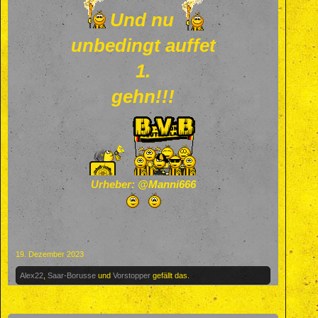
Und nu
unbedingt auffet
1.
gehn!!!
Urheber:
@Manni666
19. Dezember 2023
Alex22
,
Saar-Borusse
und
Vorstopper
gefällt das.