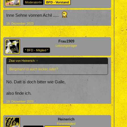
ModeratorIn
BFD - Vorstand
Inne Sehne vonnen Achil .....
19. Dezember 2023
Frau1909
Leistungsträger
* BFD - Mitglied *
Zitat von Heinerich:
↑
Bergmann is auch lecker, oder?
Nö. Datt is doch bitter wie Galle,
also finde ich.
19. Dezember 2023
Heinerich
Forenmitglied