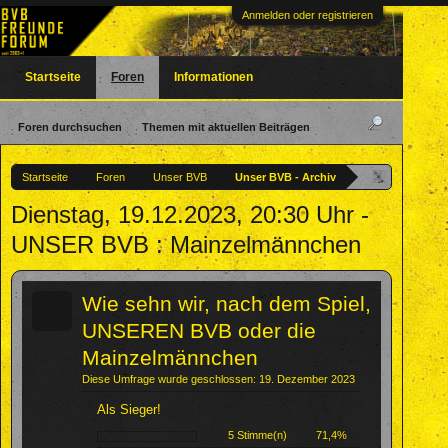
Anmelden oder registrieren
Startseite
Foren
Informationen
Foren durchsuchen
Themen mit aktuellen Beiträgen
Startseite
Foren
Unser BVB
Unser BVB - Archiv
Dienstag, 19.12.2023, 20:30 Uhr -
UNSER BVB : Mainzelmännchen
?
Wie sehn wir, nach dem Spiel,
UNSEREN BVB oder die
Mainzelmännchen
Diese Umfrage wurde geschlossen: 19. Dezember 2023
Als Sieger!
5 Stimme(n)
71,4%