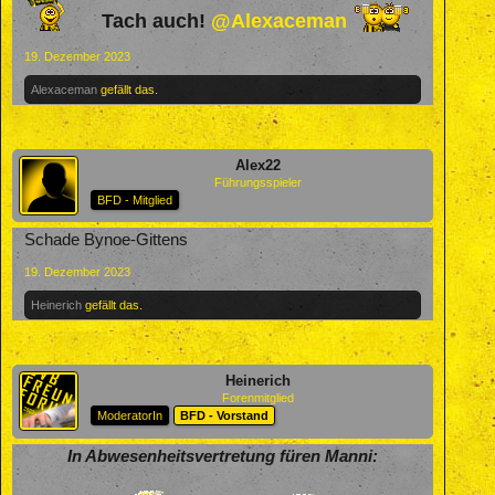
Tach auch!
@Alexaceman
19. Dezember 2023
Alexaceman
gefällt das.
Alex22
Führungsspieler
BFD - Mitglied
Schade Bynoe-Gittens
19. Dezember 2023
Heinerich
gefällt das.
Heinerich
Forenmitglied
ModeratorIn
BFD - Vorstand
In Abwesenheitsvertretung füren Manni: