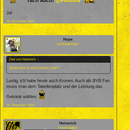
Tach auch!
@Paul009
Ja!
19. Dezember 2023
Hope
Leistungsträger
Zitat von Heinerich:
↑
Bergmann is auch lecker, oder?
Lustig, ich habe heute auch Kronen. Auch als BVB Fan
muss man dem Tabellenplatz und der Leistung das
Getränk wählen.
19. Dezember 2023
Heinerich
Forenmitglied