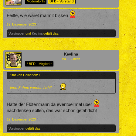
ModeratorIn
BFD - Vorstand
Feiffe, wie wäret ma mit bisken
19. Dezember 2023
Vorstopper
und
Kevlina
gefällt das.
Kevlina
WG - Chefin
* BFD - Mitglied *
Zitat von Heinerich:
↑
Inne Sehne vonnen Achil .....
Hätte der Flötenmann da eventuel mal über
nachdenken sollen, das war schon gefährlich!
19. Dezember 2023
Vorstopper
gefällt das.