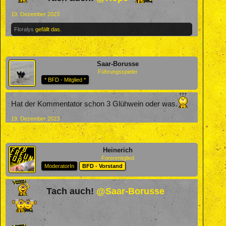
19. Dezember 2023
Floralys
gefällt das.
Saar-Borusse
Führungsspieler
* BFD - Mitglied *
Hat der Kommentator schon 3 Glühwein oder was.
19. Dezember 2023
Heinerich
Forenmitglied
ModeratorIn
BFD - Vorstand
Tach auch!
@Saar-Borusse