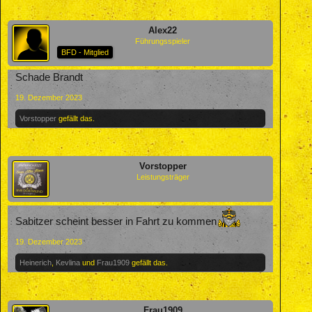
Alex22
Führungsspieler
BFD - Mitglied
Schade Brandt
19. Dezember 2023
Vorstopper
gefällt das.
Vorstopper
Leistungsträger
Sabitzer scheint besser in Fahrt zu kommen
19. Dezember 2023
Heinerich
,
Kevlina
und
Frau1909
gefällt das.
Frau1909