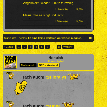
Angeknickt, wieder Punkte zu wenig
1 Stimme(n)
14,3%
Mainz, wie es singt und lacht .....
1 Stimme(n)
14,3%
Status des Themas:
Es sind keine weiteren Antworten möglich.
< Zurück
1
2
3
4
5
6
→
15
Weiter >
Heinerich
Forenmitglied
ModeratorIn
BFD - Vorstand
Tach auch!
@Floralys
Tach auch!
@Hope