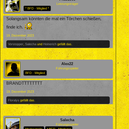
Leistungsträger
* BFD - Mitglied *
Solangsam könnten die mal ein Törchen schießen,
finde ich.
19. Dezember 2023
Vorstopper
,
Salecha
und
Heinerich
gefällt das.
Alex22
Führungsspieler
BFD - Mitglied
BRANDTTTTTTTT
19. Dezember 2023
Floralys
gefällt das.
Salecha
Führungsspieler
ModeratorIn
* BFD - Mitglied *