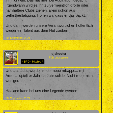
ihn nicht ein. Das hat man bei Auba auch gedacht.
Irgendwann wird es ihn zu vermeintlich große oder
namhaftere Clubs ziehen, allein schon aus
Selbstbestätigung. Hoffen wir, dass er das packt.
Und dann werden unsere Verantwortlichen hoffentlich
wieder ein Talent aus dem Hut zaubern.....
20. September 2021
djshooter
Führungsspieler
* BFD - Mitglied *
Und aus auba wurde nie der neue mbappe... mit
Arsenal spielt er Jahr für Jahr solide. Nicht mehr nicht
weniger.
Haaland kann bei uns eine Legende werden
20. September 2021