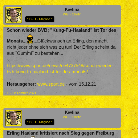
Kevlina
WG - Chefin
* BFD - Mitglied *
Schon wieder BVB: "Kung-Fu-Haaland" ist Tor des
Monats...
...Glückwunsch an Erling, den macht
nicht jeder ohne sich was zu tun! Der Erling scheint da
aus "Gummi" zu bestehen...
https://www.sport.de/news/ne4737548/schon-wieder-
bvb-kung-fu-haaland-ist-tor-des-monats/
Herausgeber:
www.sport.de
- vom 15.12.21
15. Dezember 2021
Kevlina
WG - Chefin
* BFD - Mitglied *
Erling Haaland kritisiert nach Sieg gegen Freiburg