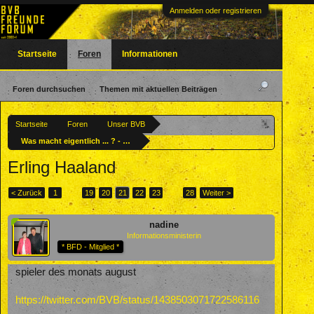
Anmelden oder registrieren
Startseite
Foren
Informationen
Foren durchsuchen
Themen mit aktuellen Beiträgen
Startseite
Foren
Unser BVB
Was macht eigentlich ... ? - Ehemalige BVBler
Erling Haaland
< Zurück
1
←
19
20
21
22
23
→
28
Weiter >
nadine
Informationsministerin
* BFD - Mitglied *
spieler des monats august
https://twitter.com/BVB/status/1438503071722586116