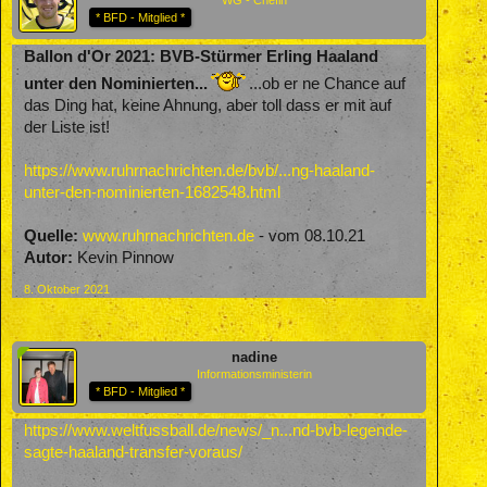
* BFD - Mitglied *
Ballon d'Or 2021: BVB-Stürmer Erling Haaland
unter den Nominierten...
...ob er ne Chance auf
das Ding hat, keine Ahnung, aber toll dass er mit auf
der Liste ist!
https://www.ruhrnachrichten.de/bvb/...ng-haaland-
unter-den-nominierten-1682548.html
Quelle:
www.ruhrnachrichten.de
- vom 08.10.21
Autor:
Kevin Pinnow
8. Oktober 2021
nadine
Informationsministerin
* BFD - Mitglied *
https://www.weltfussball.de/news/_n...nd-bvb-legende-
sagte-haaland-transfer-voraus/