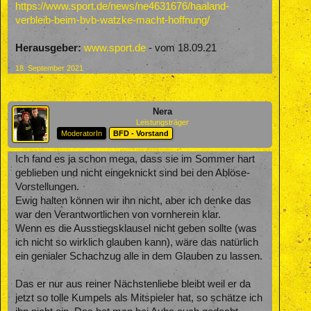
https://www.sport.de/news/ne4631676/haaland-
verbleib-beim-bvb-watzke-macht-hoffnung/
Herausgeber:
www.sport.de
- vom 18.09.21
18. September 2021
Nera
Leistungsträger
ModeratorIn
BFD - Vorstand
Ich fand es ja schon mega, dass sie im Sommer hart
geblieben und nicht eingeknickt sind bei den Ablöse-
Vorstellungen.
Ewig halten können wir ihn nicht, aber ich denke das
war den Verantwortlichen von vornherein klar.
Wenn es die Ausstiegsklausel nicht geben sollte (was
ich nicht so wirklich glauben kann), wäre das natürlich
ein genialer Schachzug alle in dem Glauben zu lassen.
Das er nur aus reiner Nächstenliebe bleibt weil er da
jetzt so tolle Kumpels als Mitspieler hat, so schätze ich