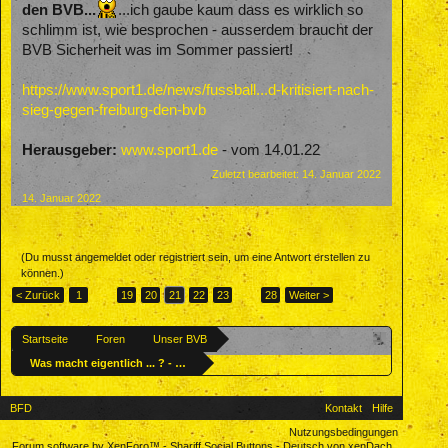
den BVB...
...ich gaube kaum dass es wirklich so
schlimm ist, wie besprochen - ausserdem braucht der
BVB Sicherheit was im Sommer passiert!
https://www.sport1.de/news/fussball...d-kritisiert-nach-
sieg-gegen-freiburg-den-bvb
Herausgeber:
www.sport1.de
- vom 14.01.22
Zuletzt bearbeitet:
14. Januar 2022
14. Januar 2022
(Du musst angemeldet oder registriert sein, um eine Antwort erstellen zu
können.)
< Zurück
1
←
19
20
21
22
23
→
28
Weiter >
Startseite
Foren
Unser BVB
Was macht eigentlich ... ? - Ehemalige BVBler
BFD
Kontakt
Hilfe
Nutzungsbedingungen
Forum software by XenForo™
-
Shariff Social Buttons
-
Deutsch von xenDach