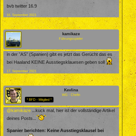
bvb twitter 16.9
16. September 2021
kamikaze
Führungsspieler
in der "AS" (Spanien) gibt es jetzt das Gerücht das es
bei Haaland KEINE Ausstiegsklauesen geben soll
17. September 2021
Kevlina
WG - Chefin
* BFD - Mitglied *
@kamikaze
...kuck mal, hier ist der vollständige Artikel
deines Posts...
Spanier berichten: Keine Ausstiegsklausel bei