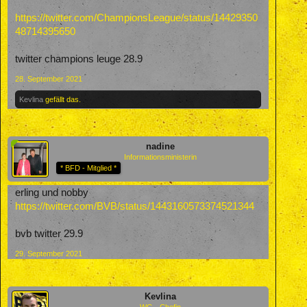
https://twitter.com/ChampionsLeague/status/14429350
48714395650
twitter champions leuge 28.9
28. September 2021
Kevlina
gefällt das.
nadine
Informationsministerin
* BFD - Mitglied *
erling und nobby
https://twitter.com/BVB/status/1443160573374521344
bvb twitter 29.9
29. September 2021
Kevlina
WG - Chefin