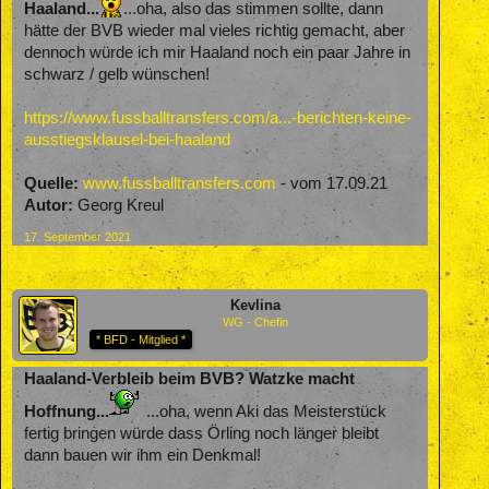
Haaland...
...oha, also das stimmen sollte, dann
hätte der BVB wieder mal vieles richtig gemacht, aber
dennoch würde ich mir Haaland noch ein paar Jahre in
schwarz / gelb wünschen!
https://www.fussballtransfers.com/a...-berichten-keine-
ausstiegsklausel-bei-haaland
Quelle:
www.fussballtransfers.com
- vom 17.09.21
Autor:
Georg Kreul
17. September 2021
Kevlina
WG - Chefin
* BFD - Mitglied *
Haaland-Verbleib beim BVB? Watzke macht
Hoffnung...
...oha, wenn Aki das Meisterstück
fertig bringen würde dass Örling noch länger bleibt
dann bauen wir ihm ein Denkmal!