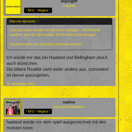
leipzig09
Legende
* BFD - Mitglied *
Zitat von djshooter:
↑
Und aus auba wurde nie der neue mbappe... mit Arsenal
spielt er Jahr für Jahr solide. Nicht mehr nicht weniger.
Haaland kann bei uns eine Legende werden
Ich würde mir das bei Haaland und Bellingham plusX
auch wünschen.
Die bittere Realität sieht leider anders aus, zumindest
ist davon auszugehen.
20. September 2021
nadine
Informationsministerin
* BFD - Mitglied *
haaland wurde vor dem spiel ausgezeichnet mit den
meisten toren