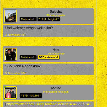
Salecha
Führungsspieler
ModeratorIn
* BFD - Mitglied *
Und welcher Verein wollte ihn?
3. November 2021
Nera
Leistungsträger
ModeratorIn
BFD - Vorstand
SSV Jahn Regensburg
3. November 2021
nadine
Informationsministerin
* BFD - Mitglied *
[
https://twitter.com/ErlingHaaland/status/146465335741