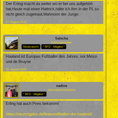
Der Erling macht da weiter wo er bei uns aufgehört
hat,Heute mal einen Hattrick,hätte ich ihm in der PL so
nicht gleich zugetraut,Wahnsinn der Junge.
27. August 2022
Salecha
Führungsspieler
ModeratorIn
* BFD - Mitglied *
Haaland ist Europas Fußballer des Jahres, vor Messi
und de Bruyne
31. August 2023
nadine
Informationsministerin
* BFD - Mitglied *
Erling hat auch Preis bekommt
https://neunzigplus.de/featured/ballon-dor-haaland/