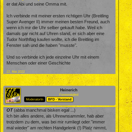
er dat Abi und seine Omma mit.
Ich verbinde mit meiner ersten richtigen Uhr (Breitling
Super Avenger II) immer meinen besten Freund, auch
wenn ich mir die Uhr selber gekauft habe. Weil ich
damals gar nicht auf Uhren stand, er sich aber eine
Tudor Northflag kaufen wollte, ich die Breitling im
Fenster sah und die haben "musste".
Und so verbinde ich jede einzelne Uhr mit einem
Menschen oder einer Geschichte
22. Mai 2022
Heinerich
Forenmitglied
ModeratorIn
BFD - Vorstand
OT
(abba manchmal bisken egal ...)
Ich bin alles andere, als Uhrewnsammler, hab aber
trotzdem zu dem, was bei mir rumliegt oder "immer
mal wieder" am rechten Handgelenk (!) Platz nimmt,