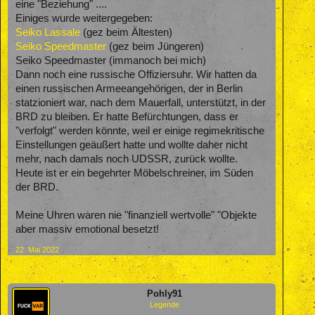
eine "Beziehung" ....
Einiges wurde weitergegeben:
Seiko Lassale
(gez beim Ältesten)
Seiko Speedmaster
(gez beim Jüngeren)
Seiko Speedmaster (immanoch bei mich)
Dann noch eine russische Offiziersuhr. Wir hatten da
einen russischen Armeeangehörigen, der in Berlin
statzioniert war, nach dem Mauerfall, unterstützt, in der
BRD zu bleiben. Er hatte Befürchtungen, dass er
"verfolgt" werden könnte, weil er einige regimekritische
Einstellungen geäußert hatte und wollte daher nicht
mehr, nach damals noch UDSSR, zurück wollte.
Heute ist er ein begehrter Möbelschreiner, im Süden
der BRD.
Meine Uhren waren nie "finanziell wertvolle" "Objekte
aber massiv emotional besetzt!
22. Mai 2022
Pohly91
Legende