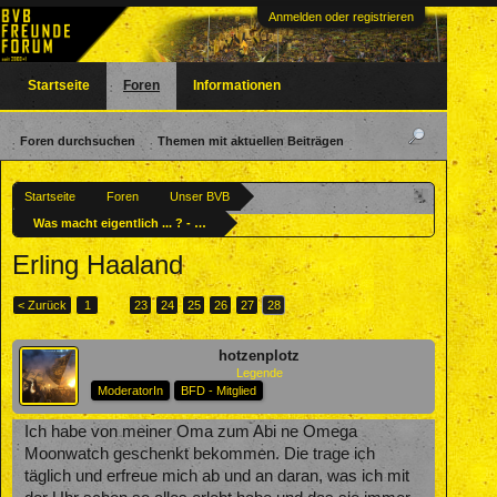
Anmelden oder registrieren
Startseite
Foren
Informationen
Foren durchsuchen
Themen mit aktuellen Beiträgen
Startseite
Foren
Unser BVB
Was macht eigentlich ... ? - Ehemalige BVBler
Erling Haaland
< Zurück
1
←
23
24
25
26
27
28
hotzenplotz
Legende
ModeratorIn
BFD - Mitglied
Ich habe von meiner Oma zum Abi ne Omega
Moonwatch geschenkt bekommen. Die trage ich
täglich und erfreue mich ab und an daran, was ich mit