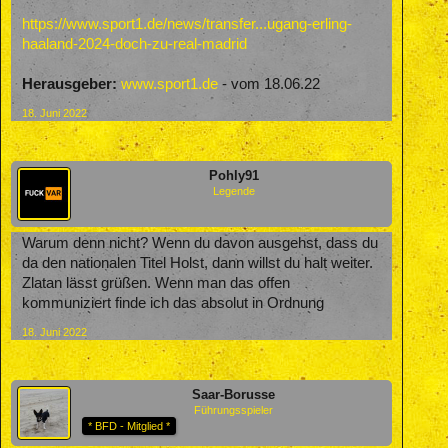
https://www.sport1.de/news/transfer...ugang-erling-
haaland-2024-doch-zu-real-madrid
Herausgeber:
www.sport1.de
- vom 18.06.22
18. Juni 2022
Pohly91
Legende
Warum denn nicht? Wenn du davon ausgehst, dass du
da den nationalen Titel Holst, dann willst du halt weiter.
Zlatan lässt grüßen. Wenn man das offen
kommuniziert finde ich das absolut in Ordnung
18. Juni 2022
Saar-Borusse
Führungsspieler
* BFD - Mitglied *