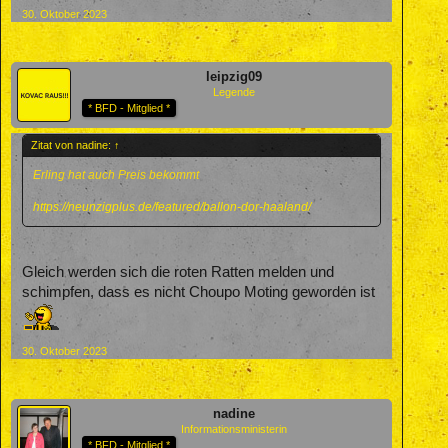
30. Oktober 2023
leipzig09
Legende
* BFD - Mitglied *
Zitat von nadine:
↑
Erling hat auch Preis bekommt
https://neunzigplus.de/featured/ballon-dor-haaland/
Gleich werden sich die roten Ratten melden und
schimpfen, dass es nicht Choupo Moting geworden ist
30. Oktober 2023
nadine
Informationsministerin
* BFD - Mitglied *