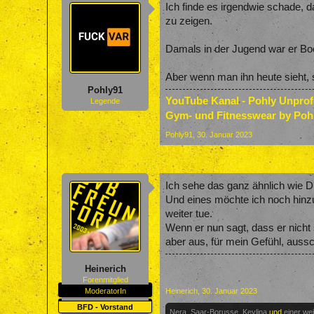
Ich finde es irgendwie schade, d
zu zeigen.
Damals in der Jugend war er Boc
Aber wenn man ihn heute sieht, s
Pohly91
YouTube Kanal - Pohly Unpro
Legende
Gym- und Fitnesswear by Poh
Pohly91
,
30. Januar 2023
Ich sehe das ganz ähnlich wie D
Und eines möchte ich noch hinz
weiter tue.
Wenn er nun sagt, dass er nicht
aber aus, für mein Gefühl, aussc
Heinerich
Forenmitglied
ModeratorIn
Heinerich
,
30. Januar 2023
BFD - Vorstand
Nera
,
Saar-Borusse
,
Kevlina
und
einer we