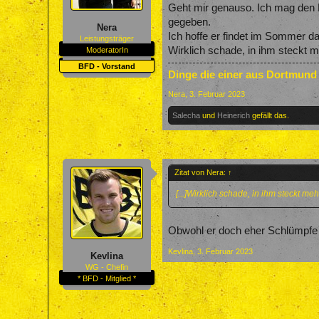
Geht mir genauso. Ich mag den K
gegeben.
Nera
Ich hoffe er findet im Sommer da
Leistungsträger
Wirklich schade, in ihm steckt
ModeratorIn
BFD - Vorstand
Dinge die einer aus Dortmund
Nera
,
3. Februar 2023
Salecha
und
Heinerich
gefällt das.
Zitat von Nera:
↑
[...]Wirklich schade, in ihm steckt 
Obwohl er doch eher Schlümpfe F
Kevlina
,
3. Februar 2023
Kevlina
WG - Chefin
* BFD - Mitglied *