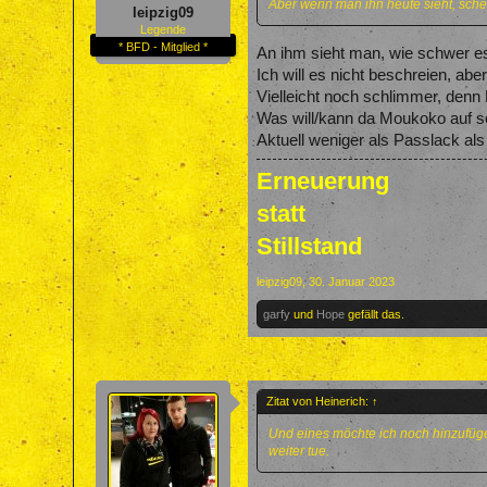
Aber wenn man ihn heute sieht, schei
leipzig09
Legende
* BFD - Mitglied *
An ihm sieht man, wie schwer es
Ich will es nicht beschreien, ab
Vielleicht noch schlimmer, denn
Was will/kann da Moukoko auf se
Aktuell weniger als Passlack als
Erneuerung
statt
Stillstand
leipzig09
,
30. Januar 2023
garfy
und
Hope
gefällt das.
Zitat von Heinerich:
↑
Und eines möchte ich noch hinzufüge
weiter tue.