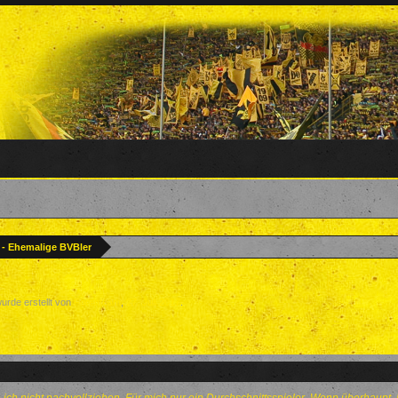
? - Ehemalige BVBler
wurde erstellt von
Forenteam
,
27. Juli 2017
.