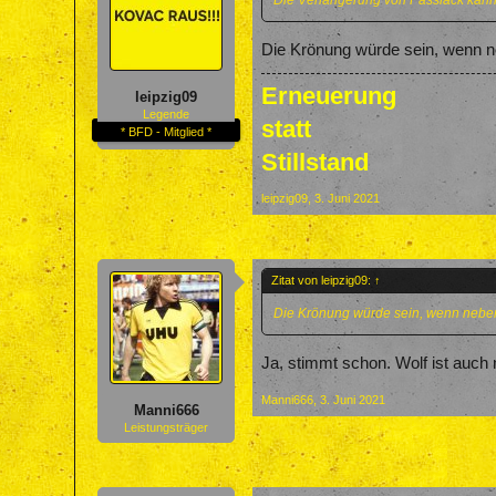
Die Verlängerung von Passlack kann i
Die Krönung würde sein, wenn n
Erneuerung
leipzig09
Legende
statt
* BFD - Mitglied *
Stillstand
leipzig09
,
3. Juni 2021
Zitat von leipzig09:
↑
Die Krönung würde sein, wenn neben
Ja, stimmt schon. Wolf ist auch 
Manni666
,
3. Juni 2021
Manni666
Leistungsträger