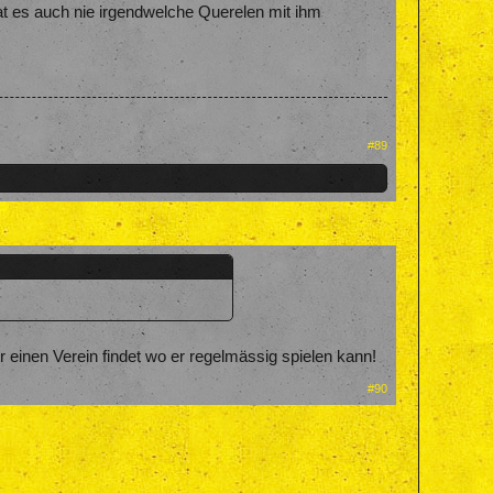
at es auch nie irgendwelche Querelen mit ihm
#89
einen Verein findet wo er regelmässig spielen kann!
#90