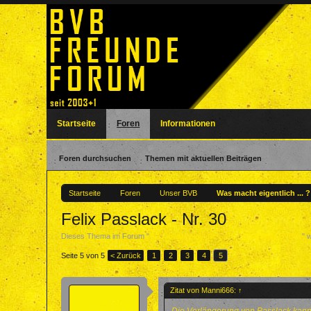
Startseite
Foren
Informationen
Foren durchsuchen
Themen mit aktuellen Beiträgen
Startseite
Foren
Unser BVB
Was macht eigentlich ... 
Felix Passlack - Nr. 30
Dieses Thema im Forum "
Was macht eigentlich ... ? - Ehemalige BVBler
" 
Seite 5 von 5
< Zurück
1
2
3
4
5
Zitat von Manni666:
↑