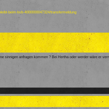
-bleibt-beim-bvb-4000000047324/transfermeldung
ne sinnigen anfragen kommen ? Bei Hertha oder werder wäre er vermu