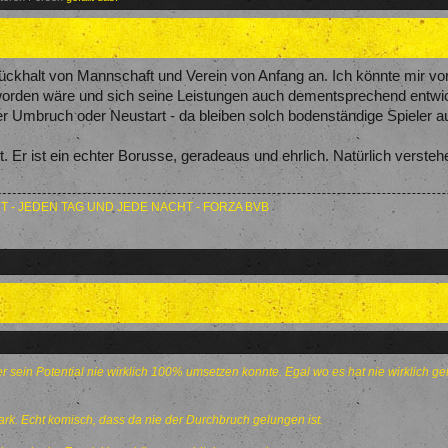
khalt von Mannschaft und Verein von Anfang an. Ich könnte mir vors
worden wäre und sich seine Leistungen auch dementsprechend entwi
 Umbruch oder Neustart - da bleiben solch bodenständige Spieler au
. Er ist ein echter Borusse, geradeaus und ehrlich. Natürlich verstehe
T - JEDEN TAG UND JEDE NACHT - FORZA BVB
er sein Potential nie wirklich 100% umsetzen konnte. Egal wo es hat nie wirklich g
rk. Echt komisch, dass da nie der Durchbruch gelungen ist.