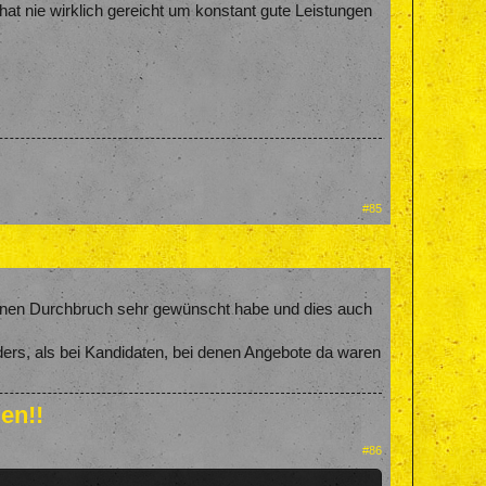
hat nie wirklich gereicht um konstant gute Leistungen
#85
einen Durchbruch sehr gewünscht habe und dies auch
ders, als bei Kandidaten, bei denen Angebote da waren
en!!
#86