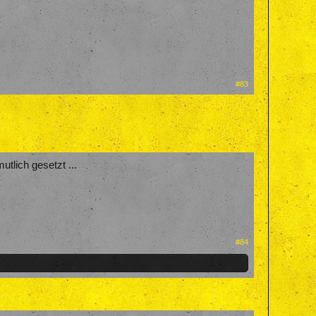
#83
tlich gesetzt ...
#84