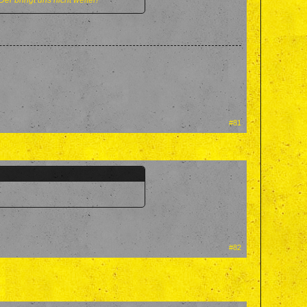
er bringt uns nicht weiter!
#81
#82