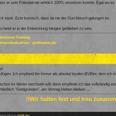
ass er sein Potential nie wirklich 100% umsetzen konnte. Egal wo es 
k stark. Echt komisch, dass da nie der Durchbruch gelungen ist.
cheint er in der Entwicklung hängen geblieben zu sein.
fessional Gaming
lmannIndustries - pohlmann.do
u!
ufügen. Ich empfand ihn immer als absolut loyalen BVBler, dem ich 
 schon im Winter wechseln will, dann empfinde ich das vollständig an
hließlich "Geldgründen", am Vertrag kleben bleiben ....
!!Wir halten fest und treu zusamm
iteren Person
gefällt das.