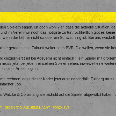
len Spielern sagen. Ist doch wohl klar, dass die aktuelle Situation, g
und im Verein nur noch das nötigste zu tun. Schließlich gibt es keine 
, wenn der Lehrer nicht da oder ein Schwächling ist. Bei uns wackelt
Spieler gerade seine Zukunft weiter beim BVB. Die wollen, wenn sie kö
nd diszipliniert ( ist bei Adeyemi nicht einfach ), ein Spieler mit groß
 muss jetzt bei jedem einzelnen Spieler sehen, inwieweit eine weiter
it seiner Arbeit beginnt.
it rechnen, dass dieser Kader jetzt auseinanderfällt. Tullberg muss 
einfacher Job.
s Watzke & Co bislang alle Schuld auf die Spieler abgewälzt haben. D
T - JEDEN TAG UND JEDE NACHT - FORZA BVB