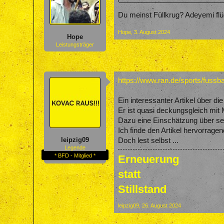
Du meinst Füllkrug? Adeyemi flüc
Hope
,
3. August 2024
Hope
Leistungsträger
https://www.ran.de/sports/fussb
Ein interessanter Artikel über d
Er ist quasi deckungsgleich 
Dazu eine Einschätzung über sei
Ich finde den Artikel hervorragen
leipzig09
Doch lest selbst ...
Legende
* BFD - Mitglied *
Erneuerung
statt
Stillstand
leipzig09
,
26. August 2024