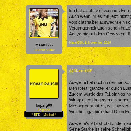
Ich halte sehr viel von ihm. Er 
Auch wenn ihr es mir jetzt nicht
vorsichtshalber auswechseln sol
Vergangenheit auch schon hatte) 
Adeyemie auf dem Gewissen!!!!
Manni666
,
1. November 2024
Manni666
Leistungsträger
@Manni666
,
Adeyemi hat doch in der nun sch
Den Rest "glänzte" er durch Lust
Zudem wurde das 7:1 sinnlos h
Wir spielten da gegen ein schott
leipzig09
Messer gerannt ist, weil sie ver
Legende
Welche Ligaspiele hast Du in Er
* BFD - Mitglied *
Adeyemi's Vita strotzt zudem a
Seine Stärke ist seine Schnelligk