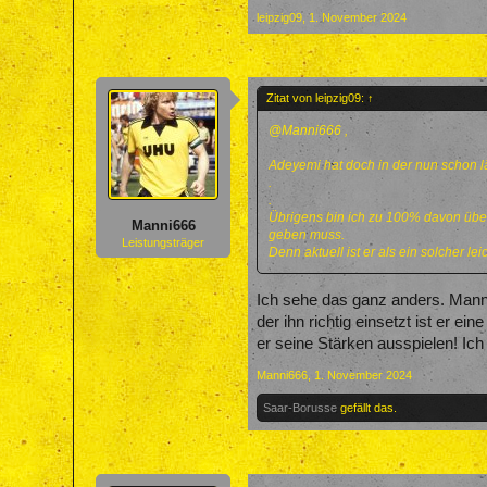
leipzig09
,
1. November 2024
Zitat von leipzig09:
↑
@Manni666
,
Adeyemi hat doch in der nun schon l
.
.
Übrigens bin ich zu 100% davon über
Manni666
geben muss.
Leistungsträger
Denn aktuell ist er als ein solcher l
Ich sehe das ganz anders. Mann 
der ihn richtig einsetzt ist er
er seine Stärken ausspielen! Ic
Manni666
,
1. November 2024
Saar-Borusse
gefällt das.