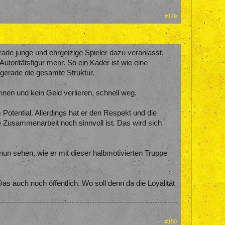
#149
erade junge und ehrgeizige Spieler dazu veranlasst,
Autoritätsfigur mehr. So ein Kader ist wie eine
 gerade die gesamte Struktur.
nnen und kein Geld verlieren, schnell weg.
em Potential. Allerdings hat er den Respekt und die
e Zusammenarbeit noch sinnvoll ist. Das wird sich
nun sehen, wie er mit dieser halbmotivierten Truppe
as auch noch öffentlich. Wo soll denn da die Loyalität
#150