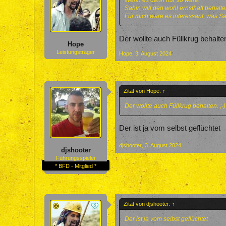
Wenn es denn nur so wäre.
Sahin will den wohl ernsthaft behalte
Für mich wäre es interessant, was Sa
Der wollte auch Füllkrug behalte
Hope
Leistungsträger
Hope
,
3. August 2024
Zitat von Hope:
↑
Der wollte auch Füllkrug behalten. ;
Der ist ja vom selbst geflüchtet
djshooter
,
3. August 2024
djshooter
Führungsspieler
* BFD - Mitglied *
Zitat von djshooter:
↑
Der ist ja vom selbst geflüchtet