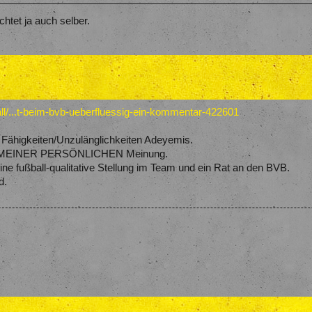
htet ja auch selber.
all/...t-beim-bvb-ueberfluessig-ein-kommentar-422601
ie Fähigkeiten/Unzulänglichkeiten Adeyemis.
mit MEINER PERSÖNLICHEN Meinung.
ne fußball-qualitative Stellung im Team und ein Rat an den BVB.
d.