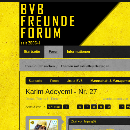
Startseite
Foren
Informationen
Foren durchsuchen
Themen mit aktuellen Beiträgen
Startseite
Foren
Unser BVB
Mannschaft & Manageme
Karim Adeyemi - Nr. 27
Dieses Thema im Forum "
Mannschaft & Management
" wurde erstellt von
Seite 8 von 14
< Zurück
1
←
6
7
8
9
10
→
14
W
Zitat von leipzig09:
↑