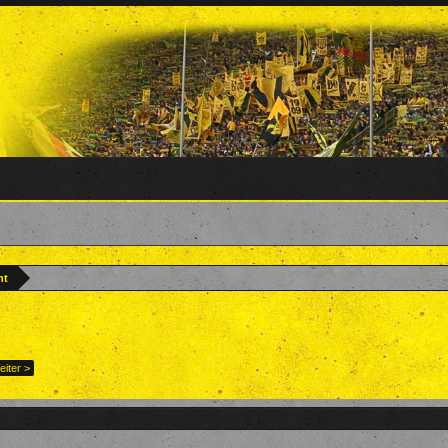
nt
Forenteam
,
8. Mai 2022
.
eiter >