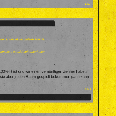
#146
der er uns etwas nützen könnte.
m nicht quasi Alleinunterhalter
0% fit ist und wir einen vernünftigen Zehner haben
ss sie aber in den Raum gespielt bekommen dann kann
#147