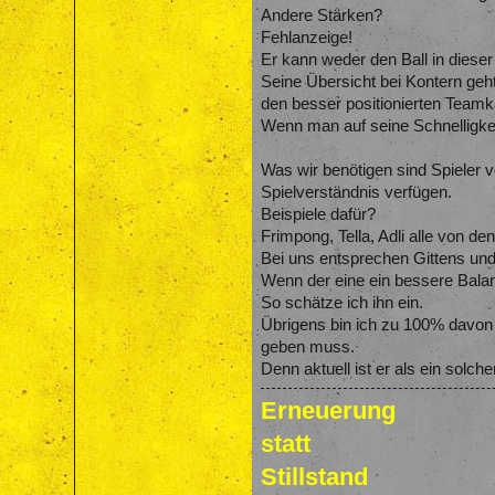
Andere Stärken?
Fehlanzeige!
Er kann weder den Ball in dieser
Seine Übersicht bei Kontern geh
den besser positionierten Team
Wenn man auf seine Schnelligkeit
Was wir benötigen sind Spieler 
Spielverständnis verfügen.
Beispiele dafür?
Frimpong, Tella, Adli alle von den
Bei uns entsprechen Gittens und 
Wenn der eine ein bessere Balan
So schätze ich ihn ein.
Übrigens bin ich zu 100% davon 
geben muss.
Denn aktuell ist er als ein solc
Erneuerung
statt
Stillstand