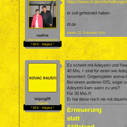
https://www.rtl.de/unterhaltung/
er soll geheiratet haben
rtl.de
nadine
,
22. Dezember 2024
nadine
Informationsministerin
* BFD - Mitglied *
Es scheint mit Adeyemi und Nea
40 Mio. + sind für einen wie Ade
lamentiert, Gegenspieler anmacht,
Bei einem anderen GfS, sogar se
Adeyemi kam wann zu uns?
Für 30 Mio.!!!
leipzig09
Er hat diese noch nie mit dauerh
Legende
* BFD - Mitglied *
Erneuerung
statt
Stillstand