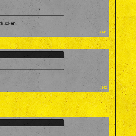
 drücken.
#141
#142