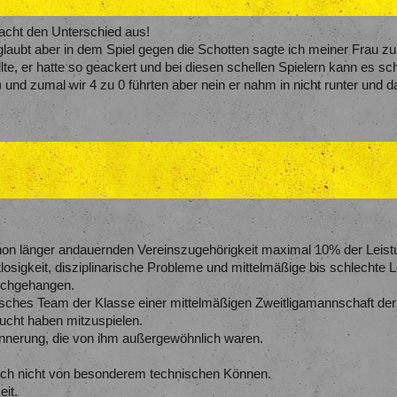
macht den Unterschied aus!
 glaubt aber in dem Spiel gegen die Schotten sagte ich meiner Frau z
lte, er hatte so geackert und bei diesen schellen Spielern kann es 
und zumal wir 4 zu 0 führten aber nein er nahm in nicht runter und d
on länger andauernden Vereinszugehörigkeit maximal 10% der Leistu
losigkeit, disziplinarische Probleme und mittelmäßige bis schlechte 
ochgehangen.
isches Team der Klasse einer mittelmäßigen Zweitligamannschaft der 
sucht haben mitzuspielen.
innerung, die von ihm außergewöhnlich waren.
uch nicht von besonderem technischen Können.
eit.