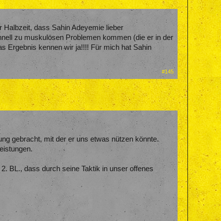
ur Halbzeit, dass Sahin Adeyemie lieber
schnell zu muskulösen Problemen kommen (die er in der
as Ergebnis kennen wir ja!!!! Für mich hat Sahin
#145
ng gebracht, mit der er uns etwas nützen könnte.
Leistungen.
2. BL., dass durch seine Taktik in unser offenes