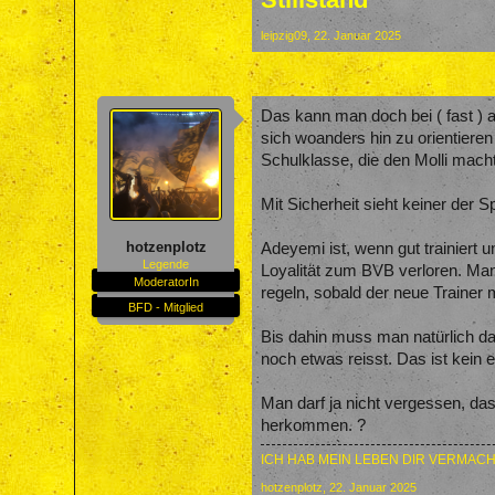
leipzig09
,
22. Januar 2025
Das kann man doch bei ( fast ) al
sich woanders hin zu orientieren 
Schulklasse, die den Molli macht
Mit Sicherheit sieht keiner der 
hotzenplotz
Adeyemi ist, wenn gut trainiert u
Legende
Loyalität zum BVB verloren. Man
ModeratorIn
regeln, sobald der neue Trainer m
BFD - Mitglied
Bis dahin muss man natürlich dam
noch etwas reisst. Das ist kein 
Man darf ja nicht vergessen, das
herkommen. ?
ICH HAB MEIN LEBEN DIR VERMACH
hotzenplotz
,
22. Januar 2025