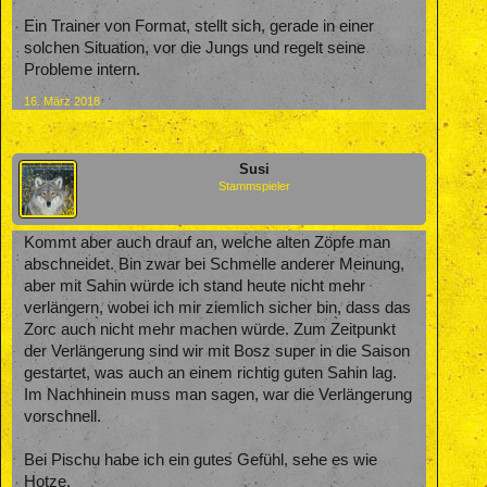
Ein Trainer von Format, stellt sich, gerade in einer
solchen Situation, vor die Jungs und regelt seine
Probleme intern.
16. März 2018
Susi
Stammspieler
Kommt aber auch drauf an, welche alten Zöpfe man
abschneidet. Bin zwar bei Schmelle anderer Meinung,
aber mit Sahin würde ich stand heute nicht mehr
verlängern, wobei ich mir ziemlich sicher bin, dass das
Zorc auch nicht mehr machen würde. Zum Zeitpunkt
der Verlängerung sind wir mit Bosz super in die Saison
gestartet, was auch an einem richtig guten Sahin lag.
Im Nachhinein muss man sagen, war die Verlängerung
vorschnell.
Bei Pischu habe ich ein gutes Gefühl, sehe es wie
Hotze.