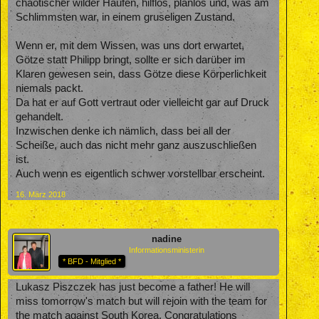
chaotischer wilder Haufen, hilflos, planlos und, was am
Schlimmsten war, in einem gruseligen Zustand.
Wenn er, mit dem Wissen, was uns dort erwartet,
Götze statt Philipp bringt, sollte er sich darüber im
Klaren gewesen sein, dass Götze diese Körperlichkeit
niemals packt.
Da hat er auf Gott vertraut oder vielleicht gar auf Druck
gehandelt.
Inzwischen denke ich nämlich, dass bei all der
Scheiße, auch das nicht mehr ganz auszuschließen
ist.
Auch wenn es eigentlich schwer vorstellbar erscheint.
16. März 2018
nadine
Informationsministerin
* BFD - Mitglied *
Lukasz Piszczek has just become a father! He will
miss tomorrow's match but will rejoin with the team for
the match against South Korea. Congratulations