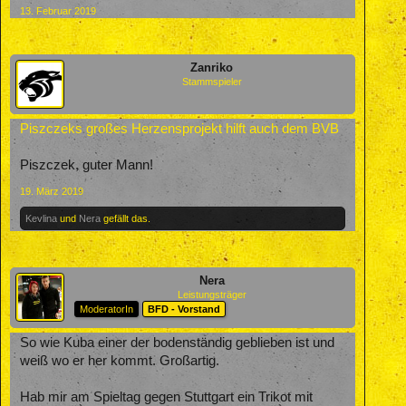
13. Februar 2019
Zanriko
Stammspieler
Piszczeks großes Herzensprojekt hilft auch dem BVB
Piszczek, guter Mann!
19. März 2019
Kevlina
und
Nera
gefällt das.
Nera
Leistungsträger
ModeratorIn
BFD - Vorstand
So wie Kuba einer der bodenständig geblieben ist und
weiß wo er her kommt. Großartig.
Hab mir am Spieltag gegen Stuttgart ein Trikot mit