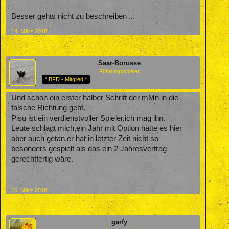
Blickes zu würdigen, den Ball 25 Meter, zielsicher zu einem
seiner Mitspieler geworfen hat.
Besser gehts nicht zu beschreiben ...
Von dieser Leistung ist er, wenn man ehrlich ist, noch ein
14. März 2018
ganzes Stück weg. Aber er kämpft und wird von Spiel zu Spiel
wertvoller.
Saar-Borusse
Führungsspieler
* BFD - Mitglied *
Und schon ein erster halber Schritt der mMn in die
falsche Richtung geht.
Pisu ist ein verdienstvoller Spieler,ich mag ihn.
Leute schlagt mich,ein Jahr mit Option hätte es hier
aber auch getan,er hat in letzter Zeit nicht so
besonders gespielt als das ein 2 Jahresvertrag
gerechtfertig wäre.
16. März 2018
garfy