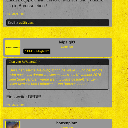
Lukasz gespielt halt ..ein toller Mensch und Fußballer
.... ein Borusse eben !
13. März 2018
Kevlina
gefällt das.
leipzig09
Legende
* BFD - Mitglied *
Zitat von BVBLars32:
↑
Der Chef ! Meine Meinung schon ne Weile ... und bei bvb.de
wird nochmals darauf verwiesen, dass seit November 2016
kein Spiel verloren wurde wenn Lukasz gespielt halt ..ein
toller Mensch und Fußballer .... ein Borusse eben !
Ein zweiter DEDE!
13. März 2018
hotzenplotz
Legende