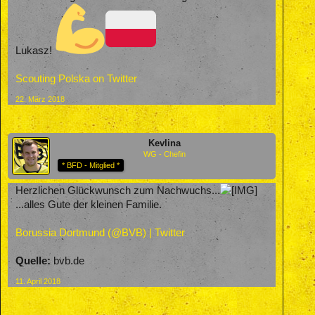
Lukasz!
Scouting Polska on Twitter
22. März 2018
Kevlina
WG - Chefin
* BFD - Mitglied *
Herzlichen Glückwunsch zum Nachwuchs...
...alles Gute der kleinen Familie.
Borussia Dortmund (@BVB) | Twitter
Quelle:
bvb.de
11. April 2018