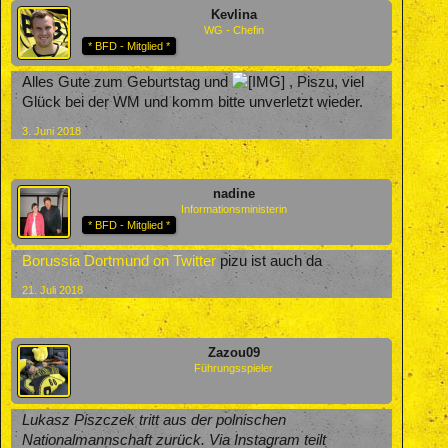
Kevlina
WG - Chefin
* BFD - Mitglied *
Alles Gute zum Geburtstag und
, Piszu, viel
Glück bei der WM und komm bitte unverletzt wieder.
3. Juni 2018
nadine
Informationsministerin
* BFD - Mitglied *
Borussia Dortmund on Twitter
pizu ist auch da
21. Juli 2018
Zazou09
Führungsspieler
Lukasz Piszczek tritt aus der polnischen
Nationalmannschaft zurück. Via Instagram teilt