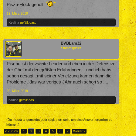
Piszu-Flock geholt
19. März 2019
Kevlina
gefällt das.
BVBLars32
Stammspieler
Pischu ist der zweite Leader und eben in der Defensive
der Chef mit den größten Erfahrungen ...und ich habs
schon gesagt...mit seiner Verletzung kamen dann die
Probleme ..das war voriges JAhr auch schon so ....
20. März 2019
nadine
gefällt das.
(Du musst angemeldet oder registriert sein, um eine Antwort erstellen zu
können.)
< Zurück
1
2
3
4
5
6
7
Weiter >