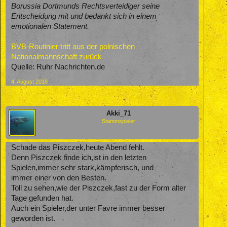
Borussia Dortmunds Rechtsverteidiger seine
Entscheidung mit und bedankt sich in einem
emotionalen Statement.
BVB-Routinier tritt aus der polnischen
Nationalmannschaft zurück
Quelle: Ruhr Nachrichten.de
4. August 2018
Akki_71
Stammspieler
Schade das Piszczek,heute Abend fehlt.
Denn Piszczek finde ich,ist in den letzten
Spielen,immer sehr stark,kämpferisch, und
immer einer von den Besten.
Toll zu sehen,wie der Piszczek,fast zu der Form alter
Tage gefunden hat.
Auch ein Spieler,der unter Favre immer besser
geworden ist.