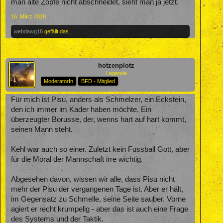
man alte Zöpfe nicht abschneidet, sieht man ja jetzt.
16. März 2018
webdawg18
gefällt das.
hotzenplotz
Legende
ModeratorIn
BFD - Mitglied
Für mich ist Pisu, anders als Schmelzer, ein Eckstein,
den ich immer im Kader haben möchte. Ein
überzeugter Borusse, der, wenns hart auf hart kommt,
seinen Mann steht.
Kehl war auch so einer. Zuletzt kein Fussball Gott, aber
für die Moral der Mannschaft irre wichtig.
Abgesehen davon, wissen wir alle, dass Pisu nicht
mehr der Pisu der vergangenen Tage ist. Aber er hält,
im Gegensatz zu Schmelle, seine Seite sauber. Vorne
agiert er recht krumpelig - aber das ist auch eine Frage
des Systems und der Taktik.