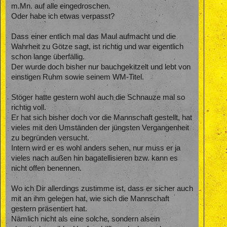
m.Mn. auf alle eingedroschen.
wichtig.
Oder habe ich etwas verpasst?
Gestern waren ( fast ) alle scheisse. Danach bewerte ich Pisu
nicht.
Dass einer entlich mal das Maul aufmacht und die
Wahrheit zu Götze sagt, ist richtig und war eigentlich
Leider vertuen sich Watzke & Zorc, wenn sie meinen, dass
Typen, wie Götze, Schmelzer oder Sahin echte Borussen
schon lange überfällig.
Typen wären. Nein. Sind sie nicht. Das sind Weicheier, die
Der wurde doch bisher nur bauchgekitzelt und lebt von
sich auf dem Festegeldkonto des BVB ausruhen und auf dem
einstigen Ruhm sowie seinem WM-Titel.
Platz nichts zustande bringen.
Stattdessen tritt man den wirklichen Borussen, wie Bender,
Stöger hatte gestern wohl auch die Schnauze mal so
Kuba, Neven und Kevin in den Arsch.
richtig voll.
Er hat sich bisher doch vor die Mannschaft gestellt, hat
Ich finde es aber eh ärgerlich und scheisse, dass Stöger jetzt
vieles mit den Umständen der jüngsten Vergangenheit
hergeht und die Mannschaft öffentlich klein redet. Das steht
ihm nicht zu. er soll sich mal an die eigene, nicht unbedingt
zu begründen versucht.
schöne, Nase fassen.
Intern wird er es wohl anders sehen, nur muss er ja
vieles nach außen hin bagatellisieren bzw. kann es
Ein Trainer von Format, stellt sich, gerade in einer solchen
nicht offen benennen.
Situation, vor die Jungs und regelt seine Probleme intern.
Wo ich Dir allerdings zustimme ist, dass er sicher auch
mit an ihm gelegen hat, wie sich die Mannschaft
gestern präsentiert hat.
Nämlich nicht als eine solche, sondern alsein