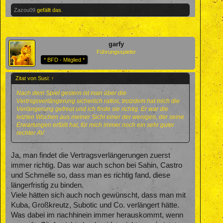
Zazou09
gefällt das.
garfy
Führungsspieler
* BFD - Mitglied *
Zitat von Susi:
↑
Nach dem Spiel gestern ist man über die
Vertrsgsverlängerung sicherlich ratlos, trotzdem hat mich die
Verlängerung gefreut und ich finde sie richtig. Er war die
letzten Wochen aus meiner Sicht einer der wenigen, der seine
Erwartungen erfüllt hat, für mich immer noch ein sehr guter
rechter AV
Ja, man findet die Vertragsverlängerungen zuerst
immer richtig. Das war auch schon bei Sahin, Castro
und Schmelle so, dass man es richtig fand, diese
längerfristig zu binden.
Viele hätten sich auch noch gewünscht, dass man mit
Kuba, Großkreutz, Subotic und Co. verlängert hätte.
Was dabei im nachhinein immer herauskommt, wenn