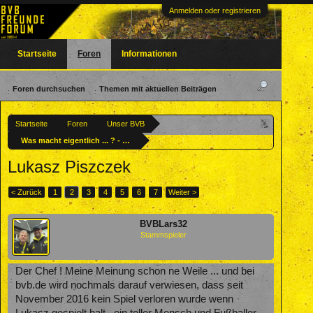
Anmelden oder registrieren
Startseite
Foren
Informationen
Foren durchsuchen
Themen mit aktuellen Beiträgen
Startseite
Foren
Unser BVB
Was macht eigentlich ... ? - Ehemalige BVBler
Lukasz Piszczek
< Zurück
1
2
3
4
5
6
7
Weiter >
BVBLars32
Stammspieler
Der Chef ! Meine Meinung schon ne Weile ... und bei
bvb.de wird nochmals darauf verwiesen, dass seit
November 2016 kein Spiel verloren wurde wenn