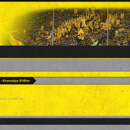
? - Ehemalige BVBler
wurde erstellt von
Forenteam
,
27. Juli 2017
.