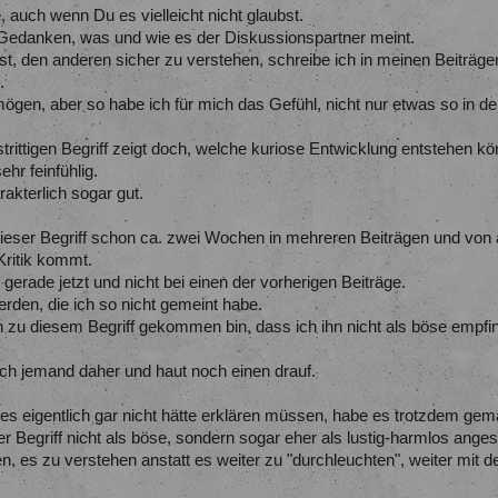
, auch wenn Du es vielleicht nicht glaubst.
Gedanken, was und wie es der Diskussionspartner meint.
 ist, den anderen sicher zu verstehen, schreibe ich in meinen Beiträ
.
mögen, aber so habe ich für mich das Gefühl, nicht nur etwas so in d
rittigen Begriff zeigt doch, welche kuriose Entwicklung entstehen kö
ehr feinfühlig.
rakterlich sogar gut.
dieser Begriff schon ca. zwei Wochen in mehreren Beiträgen und von
Kritik kommt.
erade jetzt und nicht bei einen der vorherigen Beiträge.
erden, die ich so nicht gemeint habe.
ch zu diesem Begriff gekommen bin, dass ich ihn nicht als böse empf
h jemand daher und haut noch einen drauf.
h es eigentlich gar nicht hätte erklären müssen, habe es trotzdem ge
er Begriff nicht als böse, sondern sogar eher als lustig-harmlos ang
en, es zu verstehen anstatt es weiter zu "durchleuchten", weiter mi