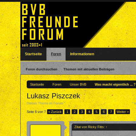
Startseite
Foren
Informationen
Foren durchsuchen
Themen mit aktuellen Beiträgen
Startseite
Foren
Unser BVB
Was macht eigentlich ... 
Lukasz Piszczek
Dieses Thema im Forum "
Was macht eigentlich ... ? - Ehemalige BVBler
" 
Seite 6 von 7
< Zurück
1
2
3
4
5
6
7
Weiter >
Zitat von Ricky Fitts:
↑