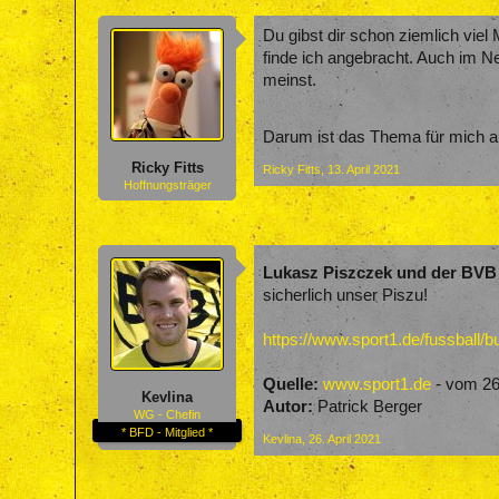
Du gibst dir schon ziemlich vie
finde ich angebracht. Auch im N
meinst.
Darum ist das Thema für mich a
Ricky Fitts
Ricky Fitts
,
13. April 2021
Hoffnungsträger
Lukasz Piszczek und der BVB h
sicherlich unser Piszu!
https://www.sport1.de/fussball/b
Quelle:
www.sport1.de
- vom 26
Kevlina
Autor:
Patrick Berger
WG - Chefin
* BFD - Mitglied *
Kevlina
,
26. April 2021