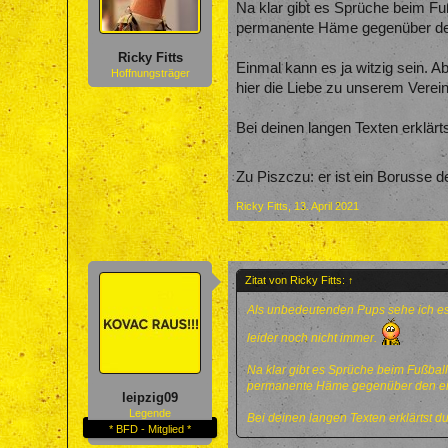
Na klar gibt es Sprüche beim Fuß
permanente Häme gegenüber den
Ricky Fitts
Einmal kann es ja witzig sein. 
Hoffnungsträger
hier die Liebe zu unserem Verein
Bei deinen langen Texten erklärt
Zu Piszczu: er ist ein Borusse 
Ricky Fitts
,
13. April 2021
Zitat von Ricky Fitts:
↑
Als unbedeutenden Pups sehe ich es „
leider noch nicht immer.
Na klar gibt es Sprüche beim Fußball
permanente Häme gegenüber den ei
leipzig09
Legende
Bei deinen langen Texten erklärtst d
* BFD - Mitglied *