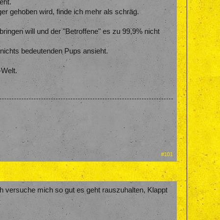
eht.
er gehoben wird, finde ich mehr als schräg.
ingen will und der "Betroffene" es zu 99,9% nicht
, nichts bedeutenden Pups ansieht.
-Welt.
#101
Ich versuche mich so gut es geht rauszuhalten, Klappt