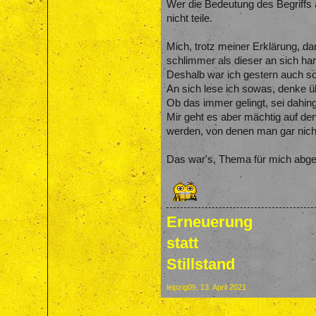
Wer die Bedeutung des Begriffs 
nicht teile.
Mich, trotz meiner Erklärung, da
schlimmer als dieser an sich har
Deshalb war ich gestern auch s
An sich lese ich sowas, denke ü
Ob das immer gelingt, sei dahinge
Mir geht es aber mächtig auf den
werden, von denen man gar nicht
Das war's, Thema für mich abg
Erneuerung
statt
Stillstand
leipzig09
,
13. April 2021