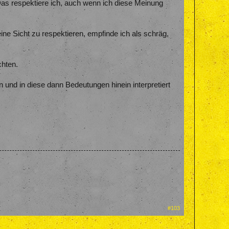
Das respektiere ich, auch wenn ich diese Meinung
ine Sicht zu respektieren, empfinde ich als schräg,
chten.
n und in diese dann Bedeutungen hinein interpretiert
#103