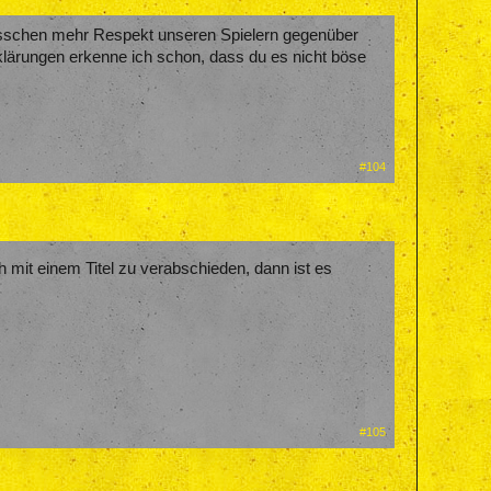
 bisschen mehr Respekt unseren Spielern gegenüber
klärungen erkenne ich schon, dass du es nicht böse
#104
h mit einem Titel zu verabschieden, dann ist es
#105