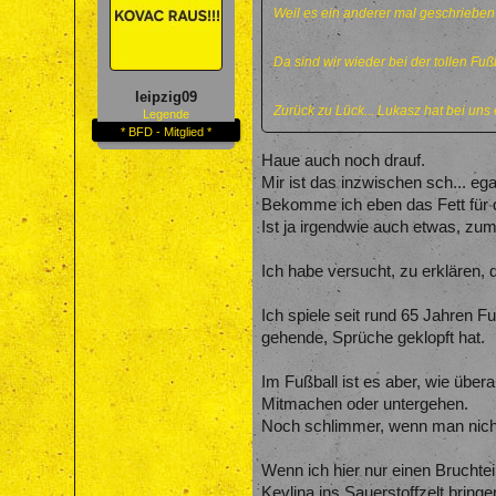
Weil es ein anderer mal geschrieben
Da sind wir wieder bei der tollen Fu
leipzig09
Zurück zu Lück... Lukasz hat bei un
Legende
* BFD - Mitglied *
Haue auch noch drauf.
Mir ist das inzwischen sch... ega
Bekomme ich eben das Fett für 
Ist ja irgendwie auch etwas, zum
Ich habe versucht, zu erklären,
Ich spiele seit rund 65 Jahren Fuß
gehende, Sprüche geklopft hat.
Im Fußball ist es aber, wie über
Mitmachen oder untergehen.
Noch schlimmer, wenn man nicht
Wenn ich hier nur einen Bruchte
Kevlina ins Sauerstoffzelt bringe