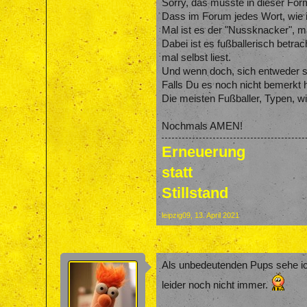
Sorry, das musste in dieser Form
Dass im Forum jedes Wort, wie i
Mal ist es der "Nussknacker", 
Dabei ist es fußballerisch betr
mal selbst liest.
Und wenn doch, sich entweder sc
Falls Du es noch nicht bemerkt 
Die meisten Fußballer, Typen, w
Nochmals AMEN!
Erneuerung
statt
Stillstand
leipzig09
,
13. April 2021
Als unbedeutenden Pups sehe ich 
leider noch nicht immer.