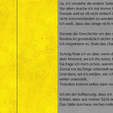
Ja, ich verstehe die andere Seite
Vor allem mache ich mir immer 
Gerade weil es oft nicht einfach
nicht missverstanden zu werden
Ich weiß, dass das einige nicht 
Gerade die Geschichte um den st
Kevlina ist grundsätzlich sicher s
Ich respektiere es, finde das cha
Schräg finde ich es aber, wenn 
dem Moment, wo ich ihn nutze, 
Da frage ich mich schon, warum g
Zumal mir da Dinge unterstellt w
Und dann, wo ich erkläre, wie i
weiter unterstellt.
Trotzdem kommt selbst dann noc
Ich bin der Auffassung, dass ic
Erklärt, dass aus meiner Sicht d
Das hätte durchaus reichen soll