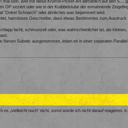
 mal sein, weil mir diese Krümel-Picker-Art allmählich auf den S.... g
m OP seziert oder wie in der Krabbelstube der ermahnende Zeigefing
mal "Onkel Schnarch" oder ähnliches was bejammert wird.
achtet, harmloses Geschreibe, dass etwas Bestimmtes zum Ausdruck br
hlapp lacht, schmunzelt oder, was wahrscheinlicher ist, als kleinen
hast.
ie Neven Subotic ausgenommen, leben eh in einer separaten Parallel
es „vielleicht noch“ nicht, sonst würde ich nicht darauf reagieren. 