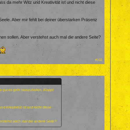
ss da mehr Witz und Kreativität ist und nicht diese
eele. Aber mir fehlt bei deiner überstarken Präsenz
ehen sollen. Aber verstehst auch mal die andere Seite?
#102
o gut es geht rauszuhalten, Klappt
d Kreativität ist und nicht diese
verstehst auch mal die andere Seite?