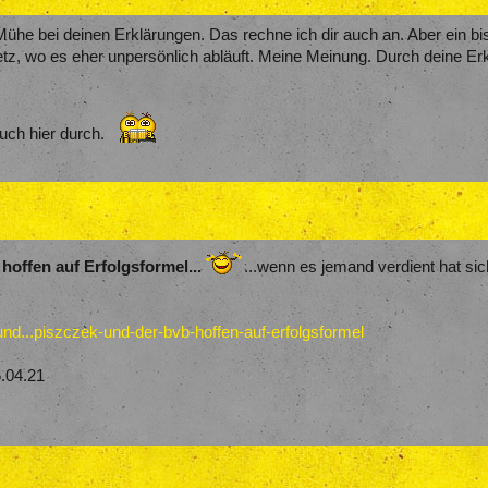
l Mühe bei deinen Erklärungen. Das rechne ich dir auch an. Aber ein
etz, wo es eher unpersönlich abläuft. Meine Meinung. Durch deine Er
uch hier durch.
offen auf Erfolgsformel...
...wenn es jemand verdient hat sic
und...piszczek-und-der-bvb-hoffen-auf-erfolgsformel
.04.21