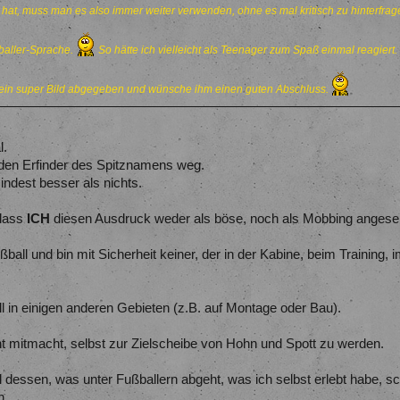
 hat, muss man es also immer weiter verwenden, ohne es mal kritisch zu hinterfra
ßballer-Sprache.
So hätte ich vielleicht als Teenager zum Spaß einmal reagiert.
s ein super Bild abgegeben und wünsche ihm einen guten Abschluss.
l.
den Erfinder des Spitznamens weg.
indest besser als nichts.
 dass
ICH
diesen Ausdruck weder als böse, noch als Mobbing angese
ball und bin mit Sicherheit keiner, der in der Kabine, beim Training, im
all in einigen anderen Gebieten (z.B. auf Montage oder Bau).
 mitmacht, selbst zur Zielscheibe von Hohn und Spott zu werden.
il dessen, was unter Fußballern abgeht, was ich selbst erlebt habe,
n.