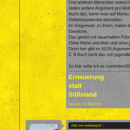
Und anderen Menschen wünsche 
Jedes andere Argument pro Wolf 
Auch das, wenn man auf Menschen
Gefahrenpotential darstellen.
Im Gegensatz zu ihnen, haben d
Gesetzes.
Das gehört mit dauerhaften Führ
Ohne Wenn und Aber und ohne je
Denn hier gibt es KEIN Argumen
Z. B Auch nicht das von jugendli
So klar sehe ich es zumindest!!!!
Erneuerung
statt
Stillstand
leipzig09
,
13. April 2019
Zitat von webdawg18:
↑