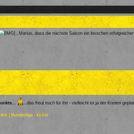
, Marius, dass die nächste Saison ein bisschen erfolgreicher
nkte...
...das freut mich für ihn - vielleicht ist ja der Knoten geplat
te | Bundesliga - kicker