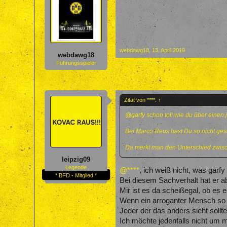
webdawg18
,
13. April 2019
webdawg18
Führungsspieler
Zitat von ****:
↑
@garfy
schon toll wie du über einen j
Bei Marco Reus hast Du so nicht ges
Da merkt man den Unterschied zw
leipzig09
Legende
@****
, ich weiß nicht, was garf
* BFD - Mitglied *
Bei diesem Sachverhalt hat er ab
Mir ist es da scheißegal, ob es 
Wenn ein arroganter Mensch so a
Jeder der das anders sieht soll
Ich möchte jedenfalls nicht um 