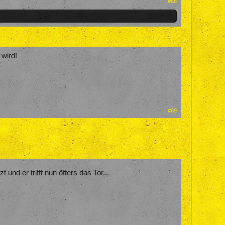
#68
 wird!
#69
zt und er trifft nun öfters das Tor...