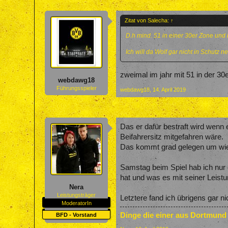
Zitat von Salecha:
↑
D.h mind. 51 in einer 30er Zone und
Ich will da Wolf gar nicht in Schutz
zweimal im jahr mit 51 in der 30
webdawg18
Führungsspieler
webdawg18
,
14. April 2019
Das er dafür bestraft wird wenn 
Beifahrersitz mitgefahren wäre.
Das kommt grad gelegen um wie
Samstag beim Spiel hab ich nur 
hat und was es mit seiner Leistu
Nera
Leistungsträger
Letztere fand ich übrigens gar 
ModeratorIn
Dinge die einer aus Dortmund
BFD - Vorstand