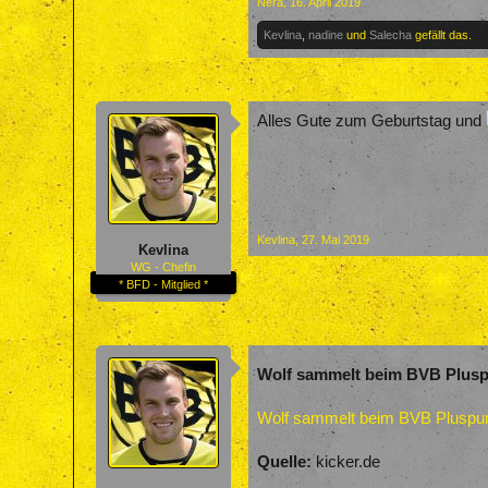
Nera
,
16. April 2019
Kevlina
,
nadine
und
Salecha
gefällt das.
Alles Gute zum Geburtstag und
Kevlina
,
27. Mai 2019
Kevlina
WG - Chefin
* BFD - Mitglied *
Wolf sammelt beim BVB Pluspu
Wolf sammelt beim BVB Pluspunk
Quelle:
kicker.de