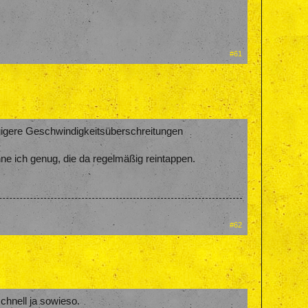
#61
ügigere Geschwindigkeitsüberschreitungen
nne ich genug, die da regelmäßig reintappen.
#62
chnell ja sowieso.