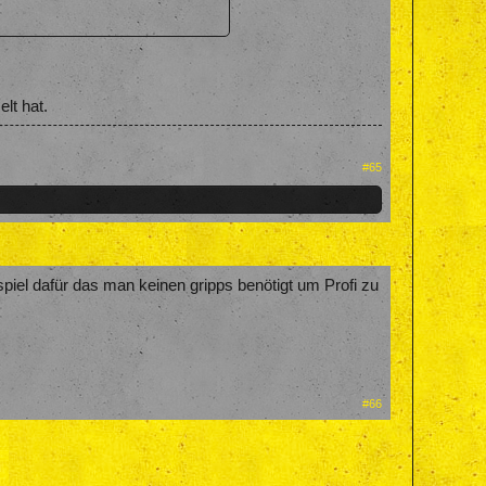
lt hat.
#65
ispiel dafür das man keinen gripps benötigt um Profi zu
#66