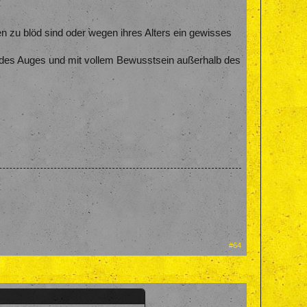
n zu blöd sind oder wegen ihres Alters ein gewisses
ndes Auges und mit vollem Bewusstsein außerhalb des
#64