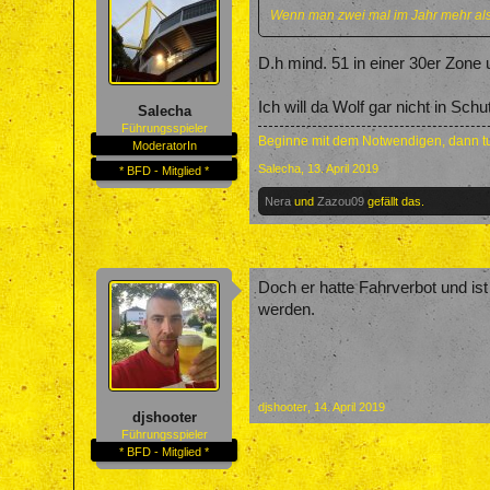
Wenn man zwei mal im Jahr mehr als 2
D.h mind. 51 in einer 30er Zone
Ich will da Wolf gar nicht in Sc
Salecha
Führungsspieler
Beginne mit dem Notwendigen, dann tu
ModeratorIn
Salecha
,
13. April 2019
* BFD - Mitglied *
Nera
und
Zazou09
gefällt das.
Doch er hatte Fahrverbot und ist 
werden.
djshooter
,
14. April 2019
djshooter
Führungsspieler
* BFD - Mitglied *