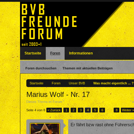
Startseite
Foren
Informationen
Foren durchsuchen
Themen mit aktuellen Beiträgen
Startseite
Foren
Unser BVB
Was macht eigentlich ... 
Marius Wolf - Nr. 17
Dieses Thema im Forum "
Was macht eigentlich ... ? - Ehemalige BVBler
" 
Seite 4 von 8
< Zurück
1
2
3
4
5
6
→
8
Weiter 
Er fährt bzw rast ohne Führersc