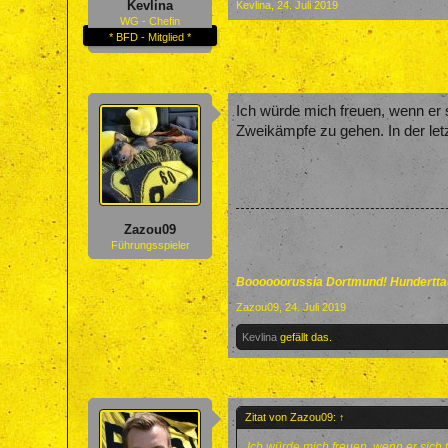
Kevlina
Kevlina
,
24. Juli 2019
WG - Chefin
* BFD - Mitglied *
Ich würde mich freuen, wenn er 
Zweikämpfe zu gehen. In der letz
Zazou09
Führungsspieler
Boooooorussia Dortmund! Hunderttau
Zazou09
,
24. Juli 2019
Kevlina
gefällt das.
Zitat von Zazou09:
↑
Ich würde mich freuen, wenn er sich 