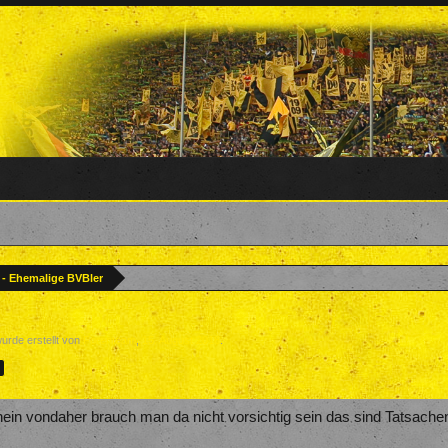
? - Ehemalige BVBler
wurde erstellt von
Forenteam
,
15. August 2018
.
>
hein vondaher brauch man da nicht vorsichtig sein das sind Tatsache