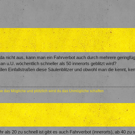
 da nicht aus, kann man ein Fahrverbot auch durch mehrere geringf
u.U. wöchentlich schneller als 50 innerorts geblitzt wird?
 allen Einfallstraßen diese Säulenblitzer und obwohl man die kennt, ke
e das Mögliche und plötzlich wirst du das Unmögliche schaffen
ls 20 zu schnell ist gibt es auch Fahrverbot (innerorts), ab 40 zu s