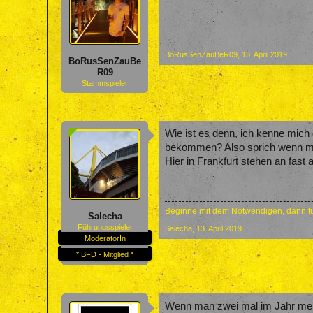
BoRusSenZauBeR09
,
13. April 2019
BoRusSenZauBe
R09
Stammspieler
Wie ist es denn, ich kenne mich
bekommen? Also sprich wenn man 
Hier in Frankfurt stehen an fast
Beginne mit dem Notwendigen, dann tu
Salecha
Führungsspieler
Salecha
,
13. April 2019
ModeratorIn
* BFD - Mitglied *
Wenn man zwei mal im Jahr mehr a