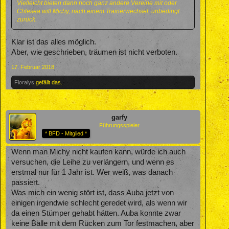
Vielleicht bieten dann noch ganz andere Vereine mit oder
Chlesea will Michy, nach einem Trainerwechsel, unbedingt
zurück.
Klar ist das alles möglich.
Aber, wie geschrieben, träumen ist nicht verboten.
17. Februar 2018
Floralys
gefällt das.
garfy
Führungsspieler
* BFD - Mitglied *
Wenn man Michy nicht kaufen kann, würde ich auch
versuchen, die Leihe zu verlängern, und wenn es
erstmal nur für 1 Jahr ist. Wer weiß, was danach
passiert.
Was mich ein wenig stört ist, dass Auba jetzt von
einigen irgendwie schlecht geredet wird, als wenn wir
da einen Stümper gehabt hätten. Auba konnte zwar
keine Bälle mit dem Rücken zum Tor festmachen, aber