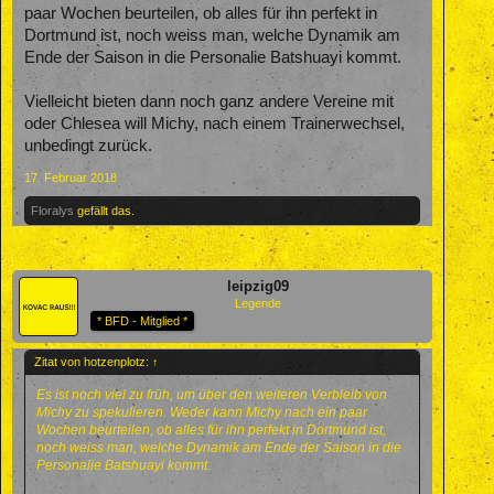
paar Wochen beurteilen, ob alles für ihn perfekt in
Dortmund ist, noch weiss man, welche Dynamik am
Ende der Saison in die Personalie Batshuayi kommt.
Vielleicht bieten dann noch ganz andere Vereine mit
oder Chlesea will Michy, nach einem Trainerwechsel,
unbedingt zurück.
17. Februar 2018
Floralys
gefällt das.
leipzig09
Legende
* BFD - Mitglied *
Zitat von hotzenplotz:
↑
Es ist noch viel zu früh, um über den weiteren Verbleib von
Michy zu spekulieren. Weder kann Michy nach ein paar
Wochen beurteilen, ob alles für ihn perfekt in Dortmund ist,
noch weiss man, welche Dynamik am Ende der Saison in die
Personalie Batshuayi kommt.