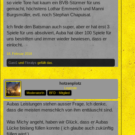
so viele Tore hat kaum ein BVB-Stürmer für uns
gemacht, höchstens Lothar Emmerich und Manni
Burgsmüller, evtl. noch Stephan Chapuisat.
Ich finde den Batsman auch super, aber er hat erst 3
Spiele für uns absolviert, Auba hat über 100 Spiele für
uns bestritten und immer wieder bewiesen, dass er
einlocht.
18. Februar 2018
Gast1
und
Floralys
gefällt das.
hotzenplotz
Legende
ModeratorIn
BFD - Mitglied
Aubas Leistungen stehen ausser Frage. Ich denke,
dass die meisten menschlich von ihm enttäuscht sind.
Was Michy angeht, haben wir Glück, dass er Aubas
Lücke bislang füllen konnte ( ich glaube auch zukünftig
füllen wird ).