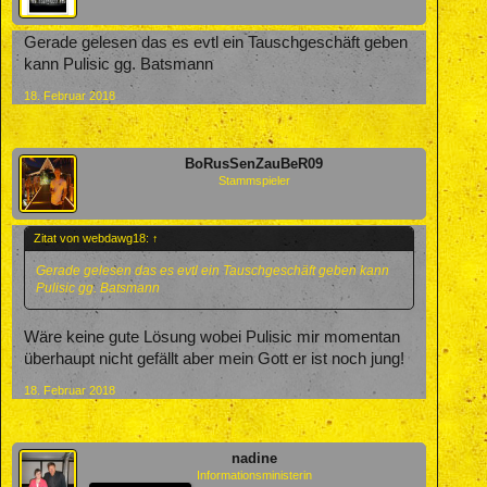
Gerade gelesen das es evtl ein Tauschgeschäft geben
kann Pulisic gg. Batsmann
18. Februar 2018
BoRusSenZauBeR09
Stammspieler
Zitat von webdawg18:
↑
Gerade gelesen das es evtl ein Tauschgeschäft geben kann
Pulisic gg. Batsmann
Wäre keine gute Lösung wobei Pulisic mir momentan
überhaupt nicht gefällt aber mein Gott er ist noch jung!
18. Februar 2018
nadine
Informationsministerin