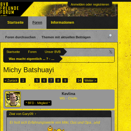
Anmelden oder registrieren
Startseite
Foren
Informationen
Foren durchsuchen
Themen mit aktuellen Beiträgen
Startseite
Foren
Unser BVB
Was macht eigentlich ... ? - Ehemalige BVBler
Michy Batshuayi
< Zurück
1
←
5
6
7
8
9
→
14
Weiter >
Kevlina
WG - Chefin
* BFD - Mitglied *
Zitat von Gary09:
↑
Er holt sich Erfahrungswerte von Miki, Ous und Opa...und