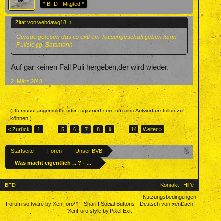
* BFD - Mitglied *
Zitat von webdawg18:
↑
Gerade gelesen das es evtl ein Tauschgeschäft geben kann
Pulisic gg. Batsmann
Auf gar keinen Fall Puli hergeben,der wird wieder.
2. März 2018
(Du musst angemeldet oder registriert sein, um eine Antwort erstellen zu
können.)
< Zurück
1
←
5
6
7
8
9
→
14
Weiter >
Startseite
Foren
Unser BVB
Was macht eigentlich ... ? - Ehemalige BVBler
BFD
Kontakt
Hilfe
Nutzungsbedingungen
Forum software by XenForo™
-
Shariff Social Buttons
-
Deutsch von xenDach
XenForo style by Pixel Exit