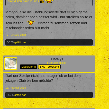
streikt sich dann zu uns
Mmhhh, also die Erfahrungswerte darf er sich gerne
holen, damit er noch besser wird - nur streiken sollte er
sein lassen...
...einfach zusammen setzen und
miteinander reden hilft mehr!
17. Februar 2018
DC65
gefällt das.
Floralys
Führungsspieler
ModeratorIn
BFD - Vorstand
Darf der Spieler nicht auch sagen ob er bei dem
jetzigen Club bleiben môchte?
17. Februar 2018
DC65
gefällt das.