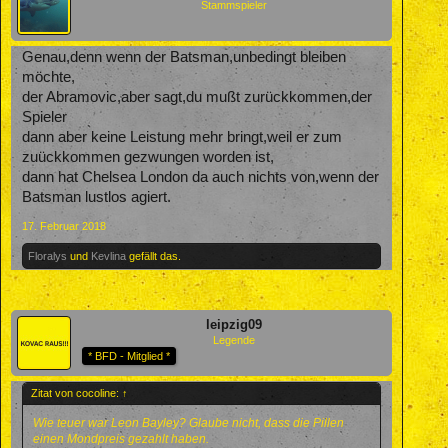
Stammspieler
Genau,denn wenn der Batsman,unbedingt bleiben
möchte,
der Abramovic,aber sagt,du mußt zurückkommen,der
Spieler
dann aber keine Leistung mehr bringt,weil er zum
zuückkommen gezwungen worden ist,
dann hat Chelsea London da auch nichts von,wenn der
Batsman lustlos agiert.
17. Februar 2018
Floralys
und
Kevlina
gefällt das.
leipzig09
Legende
* BFD - Mitglied *
Zitat von cocoline:
↑
Wie teuer war Leon Bayley? Glaube nicht, dass die Pillen
einen Mondpreis gezahlt haben.