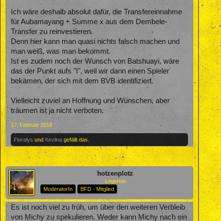
Ich wäre deshalb absolut dafür, die Transfereinnahme
für Aubamayang + Summe x aus dem Dembele-
Transfer zu reinvestieren.
Denn hier kann man quasi nichts falsch machen und
man weiß, was man bekommt.
Ist es zudem noch der Wunsch von Batshuayi, wäre
das der Punkt aufs "I", weil wir dann einen Spieler
bekämen, der sich mit dem BVB identifiziert.
Vielleicht zuviel an Hoffnung und Wünschen, aber
träumen ist ja nicht verboten.
17. Februar 2018
Floralys
und
Kevlina
gefällt das.
hotzenplotz
Legende
ModeratorIn
BFD - Mitglied
Es ist noch viel zu früh, um über den weiteren Verbleib
von Michy zu spekulieren. Weder kann Michy nach ein