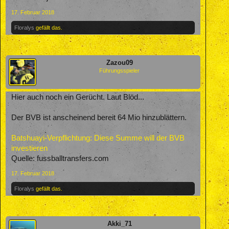
17. Februar 2018
Floralys
gefällt das.
Zazou09
Führungsspieler
Hier auch noch ein Gerücht. Laut Blöd...
Der BVB ist anscheinend bereit 64 Mio hinzublättern.
Batshuayi-Verpflichtung: Diese Summe will der BVB
investieren
Quelle: fussballtransfers.com
17. Februar 2018
Floralys
gefällt das.
Akki_71