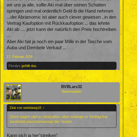
wir uns ja alle, sollte Aki mal über seinen Schatten
springen und mal ordentlich Geld ib die Hand nehmen
...der Abramomic ist aber auch clever gewesen ..in den
Vertrag Kaufoption mit Rückkaufoption ... das lehnte
Aki ab .... jetzt kann der natürlich den Preis hochtreiben
...
Aber Aki hat ja noch ein paar Mille in der Tasche vom
Auba und Dembele Verkauf ...
17. Februar 2018
Floralys
gefällt das.
BVBLars32
Stammspieler
Zitat von webdawg18:
↑
Doch sagen darf er (fast) alles, aber solange er Vertrag hat
bestimmt (normalerweise) der Verein.
Kann sich ja her"streiken"