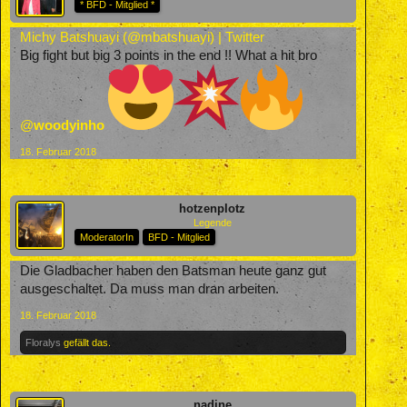
* BFD - Mitglied *
Michy Batshuayi (@mbatshuayi) | Twitter
Big fight but big 3 points in the end !! What a hit bro
@
woodyinho
18. Februar 2018
hotzenplotz
Legende
ModeratorIn
BFD - Mitglied
Die Gladbacher haben den Batsman heute ganz gut
ausgeschaltet. Da muss man dran arbeiten.
18. Februar 2018
Floralys
gefällt das.
nadine