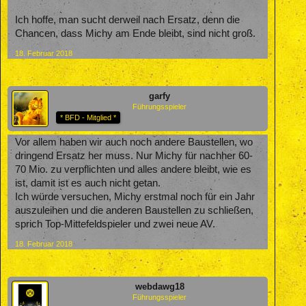
Ich hoffe, man sucht derweil nach Ersatz, denn die
Chancen, dass Michy am Ende bleibt, sind nicht groß.
18. Februar 2018
garfy
Führungsspieler
* BFD - Mitglied *
Vor allem haben wir auch noch andere Baustellen, wo
dringend Ersatz her muss. Nur Michy für nachher 60-
70 Mio. zu verpflichten und alles andere bleibt, wie es
ist, damit ist es auch nicht getan.
Ich würde versuchen, Michy erstmal noch für ein Jahr
auszuleihen und die anderen Baustellen zu schließen,
sprich Top-Mittefeldspieler und zwei neue AV.
18. Februar 2018
webdawg18
Führungsspieler