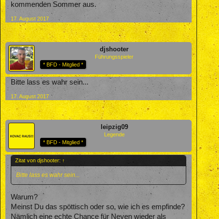
kommenden Sommer aus.
17. August 2017
djshooter
Führungsspieler
* BFD - Mitglied *
Bitte lass es wahr sein...
17. August 2017
leipzig09
Legende
* BFD - Mitglied *
Zitat von djshooter:
↑
Bitte lass es wahr sein...
Warum?
Meinst Du das spöttisch oder so, wie ich es empfinde?
Nämlich eine echte Chance für Neven wieder als