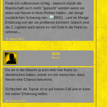
Finde ich vollkommen richtig - dadurch würde die
Mannschaft noch mehr "gepusht" werden wenn sie
einen wie Neven in ihren Reihen hätten...der bringt
zusätzlichen Schwung rein...
...und ne Menge
Erfahrung von der sie profitieren könnten! Jedoch sind
die 2. Ligisten auch bereit so viel Geld in die Hand zu
nehmen...
19. August 2017
DC65
Besuch
Da wir in der Abwehr ja jetzt eine rote Karte zu
überbrücken haben, würde ich mir wünschen, dass
Neven eine Chance bekommt.
Schlechter als Toprak ist er auf keinen Fall und er kann
mit seiner Erfahrung helfen.
19. Oktober 2017