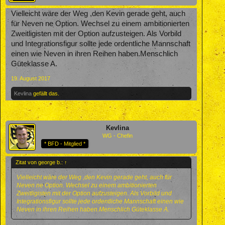
Vielleicht wäre der Weg ,den Kevin gerade geht, auch
für Neven ne Option. Wechsel zu einem ambitionierten
Zweitligisten mit der Option aufzusteigen. Als Vorbild
und Integrationsfigur sollte jede ordentliche Mannschaft
einen wie Neven in ihren Reihen haben.Menschlich
Güteklasse A.
19. August 2017
Kevlina
gefällt das.
Kevlina
WG - Chefin
* BFD - Mitglied *
Zitat von george b.:
↑
Vielleicht wäre der Weg ,den Kevin gerade geht, auch für
Neven ne Option. Wechsel zu einem ambitionierten
Zweitligisten mit der Option aufzusteigen. Als Vorbild und
Integrationsfigur sollte jede ordentliche Mannschaft einen wie
Neven in ihren Reihen haben.Menschlich Güteklasse A.