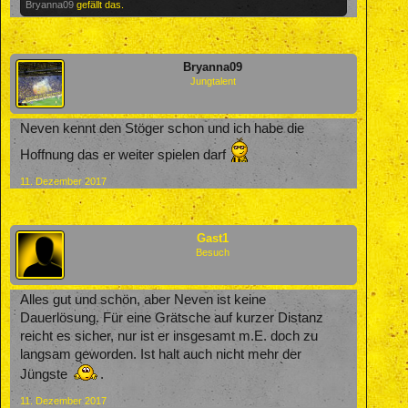
Bryanna09
gefällt das.
Bryanna09
Jungtalent
Neven kennt den Stöger schon und ich habe die
Hoffnung das er weiter spielen darf
11. Dezember 2017
Gast1
Besuch
Alles gut und schön, aber Neven ist keine
Dauerlösung. Für eine Grätsche auf kurzer Distanz
reicht es sicher, nur ist er insgesamt m.E. doch zu
langsam geworden. Ist halt auch nicht mehr der
Jüngste
.
11. Dezember 2017