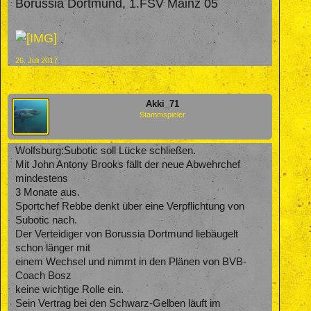
Borussia Dortmund, 1.FSV Mainz 05
26. Juli 2017
Akki_71
Stammspieler
Wolfsburg:Subotic soll Lücke schließen.
Mit John Antony Brooks fällt der neue Abwehrchef
mindestens
3 Monate aus.
Sportchef Rebbe denkt über eine Verpflichtung von
Subotic nach.
Der Verteidiger von Borussia Dortmund liebäugelt
schon länger mit
einem Wechsel und nimmt in den Plänen von BVB-
Coach Bosz
keine wichtige Rolle ein.
Sein Vertrag bei den Schwarz-Gelben läuft im