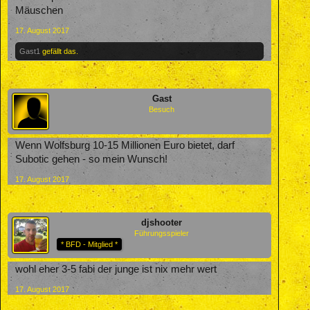
Mäuschen
17. August 2017
Gast1
gefällt das.
Gast
Besuch
Wenn Wolfsburg 10-15 Millionen Euro bietet, darf
Subotic gehen - so mein Wunsch!
17. August 2017
djshooter
Führungsspieler
* BFD - Mitglied *
wohl eher 3-5 fabi der junge ist nix mehr wert
17. August 2017