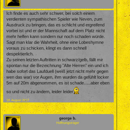
Ich finde es auch sehr schwer, bei solch einem
verdienten sympathischen Spieler wie Neven, zum
Ausdruck zu bringen, das es schlicht und ergreifend
vorbei ist und er der Mannschaft auf dem Platz nicht
mehr helfen kann sondern nur noch schaden würde.
Sagt man klar die Wahrheit, ohne eine Lobeshymne
voraus zu schicken, klingt es dann schnell
despektierlich.
Zu seinen letzten Auftritten in schwarz/gelb, fällt mir
spontan nur die Bezeichnung "Alte Herren" ein und ich
habe sofort das Laufduell (weiß jetzt nicht mehr gegen
wen das war) vor Augen, ihm wurden da gefühlt locker
5m auf 20m abgenommen, es ist schade…..aber eben
so und nicht zu ändern, leider leider
18. August 2017
george b.
Hoffnungsträger