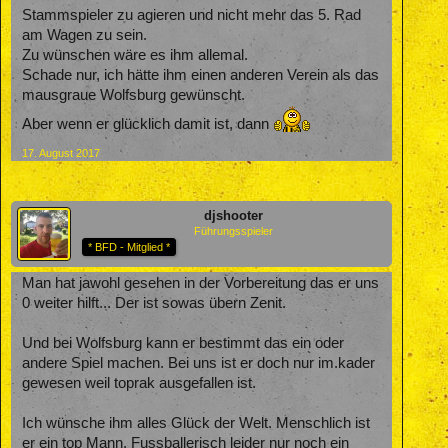
Stammspieler zu agieren und nicht mehr das 5. Rad
am Wagen zu sein.
Zu wünschen wäre es ihm allemal.
Schade nur, ich hätte ihm einen anderen Verein als das
mausgraue Wolfsburg gewünscht.
Aber wenn er glücklich damit ist, dann
17. August 2017
djshooter
Führungsspieler
* BFD - Mitglied *
Man hat jawohl gesehen in der Vorbereitung das er uns
0 weiter hilft... Der ist sowas übern Zenit.
Und bei Wolfsburg kann er bestimmt das ein oder
andere Spiel machen. Bei uns ist er doch nur im.kader
gewesen weil toprak ausgefallen ist.
Ich wünsche ihm alles Glück der Welt. Menschlich ist
er ein top Mann. Fussballerisch leider nur noch ein