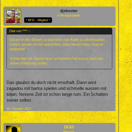
djshooter
Führungsspieler
* BFD - Mitglied *
Zitat von ****:
↑
Da wir in der Abwehr ja jetzt eine rote Karte zu überbrücken
haben, würde ich mir wünschen, dass Neven eine Chance
bekommt.
Schlechter als Toprak ist er auf keinen Fall und er kann mit
seiner Erfahrung helfen.
Das glaubst du doch nicht ernsthaft. Dann wird
zagadou mit bartra spielen und schmelle aussen mit
toljan. Nevens Zeit ist schon lange rum. Ein Schatten
seiner selbst
19. Oktober 2017
DC65
Besuch