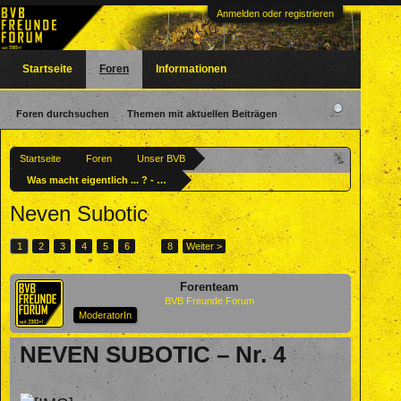
Anmelden oder registrieren
Startseite
Foren
Informationen
Foren durchsuchen
Themen mit aktuellen Beiträgen
Startseite
Foren
Unser BVB
Was macht eigentlich ... ? - Ehemalige BVBler
Neven Subotic
1
2
3
4
5
6
→
8
Weiter >
Forenteam
BVB Freunde Forum
ModeratorIn
NEVEN SUBOTIC – Nr. 4