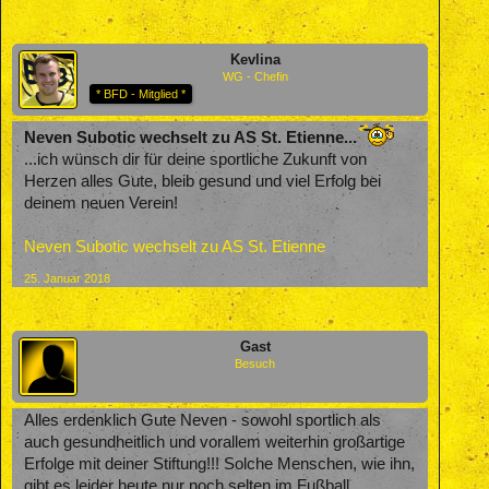
Kevlina
WG - Chefin
* BFD - Mitglied *
Neven Subotic wechselt zu AS St. Etienne...
...ich wünsch dir für deine sportliche Zukunft von
Herzen alles Gute, bleib gesund und viel Erfolg bei
deinem neuen Verein!
Neven Subotic wechselt zu AS St. Etienne
25. Januar 2018
Gast
Besuch
Alles erdenklich Gute Neven - sowohl sportlich als
auch gesundheitlich und vorallem weiterhin großartige
Erfolge mit deiner Stiftung!!! Solche Menschen, wie ihn,
gibt es leider heute nur noch selten im Fußball...