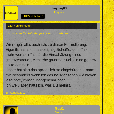
leipzig09
Legende
* BFD - Mitglied *
Zitat von djshooter:
↑
wohl eher 3-5 fabi der junge ist nix mehr wert
Wir neigen alle, auch ich, zu dieser Formulierung.
Eigentlich ist sie mal so richtig Scheiße, denn "nix
mehr wert sein" ist für die Einschätzung eines
gesetzestreuen Mensche grundsätzluch ein no go bzw.
sollte das sein.
Leider hat sich das sprachlich so eingebürgert, kommt
mir, besonders wenn ich das bei Menschen wie Neven
lese/höre, immer unangenehm hoch.
Ich weiß aber natürlich, was Du meinst.
18. August 2017
Gast1
Besuch