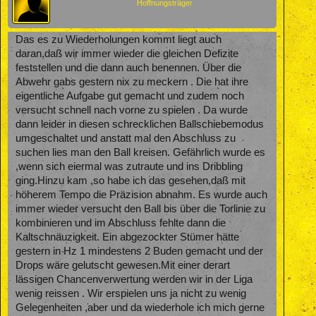
Hoffnungsträger
Das es zu Wiederholungen kommt liegt auch
daran,daß wir immer wieder die gleichen Defizite
feststellen und die dann auch benennen. Über die
Abwehr gabs gestern nix zu meckern . Die hat ihre
eigentliche Aufgabe gut gemacht und zudem noch
versucht schnell nach vorne zu spielen . Da wurde
dann leider in diesen schrecklichen Ballschiebemodus
umgeschaltet und anstatt mal den Abschluss zu
suchen lies man den Ball kreisen. Gefährlich wurde es
,wenn sich eiermal was zutraute und ins Dribbling
ging.Hinzu kam ,so habe ich das gesehen,daß mit
höherem Tempo die Präzision abnahm. Es wurde auch
immer wieder versucht den Ball bis über die Torlinie zu
kombinieren und im Abschluss fehlte dann die
Kaltschnäuzigkeit. Ein abgezockter Stümer hätte
gestern in Hz 1 mindestens 2 Buden gemacht und der
Drops wäre gelutscht gewesen.Mit einer derart
lässigen Chancenverwertung werden wir in der Liga
wenig reissen . Wir erspielen uns ja nicht zu wenig
Gelegenheiten ,aber und da wiederhole ich mich gerne