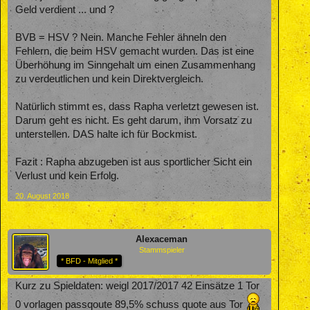
Geld verdient ... und ?
BVB = HSV ? Nein. Manche Fehler ähneln den
Fehlern, die beim HSV gemacht wurden. Das ist eine
Überhöhung im Sinngehalt um einen Zusammenhang
zu verdeutlichen und kein Direktvergleich.
Natürlich stimmt es, dass Rapha verletzt gewesen ist.
Darum geht es nicht. Es geht darum, ihm Vorsatz zu
unterstellen. DAS halte ich für Bockmist.
Fazit : Rapha abzugeben ist aus sportlicher Sicht ein
Verlust und kein Erfolg.
20. August 2018
Alexaceman
Stammspieler
* BFD - Mitglied *
Kurz zu Spieldaten: weigl 2017/2017 42 Einsätze 1 Tor
0 vorlagen passqoute 89,5% schuss quote aus Tor