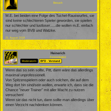
Besuch
M.E. bei beiden eine Folge des Tuchel-Rauswurfes, sie
sind keine schlechteren Spieler geworden, sie spielen
nur schlechter und lustloser…..die wollen m.E. einfach
nur weg vom BVB und Watzke.
21. August 2018
Heinerich
Forenmitglied
ModeratorIn
BFD - Vorstand
Wenn das so sein sollte, Pitt, dann wäre das allerdings
maximal unprofessionell.
Von Spitzenspielern oder auch solchen, die auf dem
Weg dort hin sind/sein wollen, erwarte ich, dass sie die
Chance "neuer Trainer" mit aller Macht zu nutzen
versuchen!
Wenn sie das nicht tun, dann sollte man allerdings über
einen Verzicht nachdenken können.