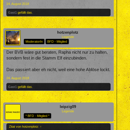
24. August 2018
Gast1
gefällt das.
hotzenplotz
Legende
ModeratorIn
BFD - Mitglied
Der BVB wäre gut beraten, Rapha nicht nur zu halten,
sondern fest in die Stamm Elf einzubinden.
Das passiert aber eh nicht, weil eine hohe Ablöse lockt.
24. August 2018
Gast1
gefällt das.
leipzig09
Legende
* BFD - Mitglied *
Zitat von hotzenplotz:
↑