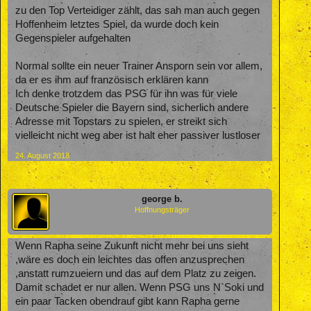
zu den Top Verteidiger zählt, das sah man auch gegen
Hoffenheim letztes Spiel, da wurde doch kein
Gegenspieler aufgehalten
Normal sollte ein neuer Trainer Ansporn sein vor allem,
da er es ihm auf französisch erklären kann
Ich denke trotzdem das PSG für ihn was für viele
Deutsche Spieler die Bayern sind, sicherlich andere
Adresse mit Topstars zu spielen, er streikt sich
vielleicht nicht weg aber ist halt eher passiver lustloser
24. August 2018
george b.
Hoffnungsträger
Wenn Rapha seine Zukunft nicht mehr bei uns sieht
,wäre es doch ein leichtes das offen anzusprechen
,anstatt rumzueiern und das auf dem Platz zu zeigen.
Damit schadet er nur allen. Wenn PSG uns N`Soki und
ein paar Tacken obendrauf gibt kann Rapha gerne