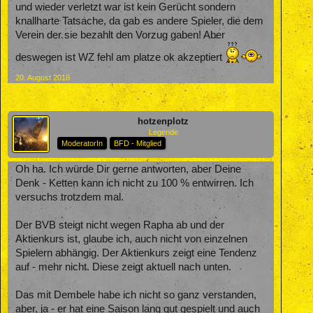
und wieder verletzt war ist kein Gerücht sondern
knallharte Tatsache, da gab es andere Spieler, die dem
Verein der sie bezahlt den Vorzug gaben! Aber
deswegen ist WZ fehl am platze ok akzeptiert
20. August 2018
hotzenplotz
Legende
ModeratorIn
BFD - Mitglied
Oh ha. Ich würde Dir gerne antworten, aber Deine
Denk - Ketten kann ich nicht zu 100 % entwirren. Ich
versuchs trotzdem mal.
Der BVB steigt nicht wegen Rapha ab und der
Aktienkurs ist, glaube ich, auch nicht von einzelnen
Spielern abhängig. Der Aktienkurs zeigt eine Tendenz
auf - mehr nicht. Diese zeigt aktuell nach unten.
Das mit Dembele habe ich nicht so ganz verstanden,
aber, ja - er hat eine Saison lang gut gespielt und auch