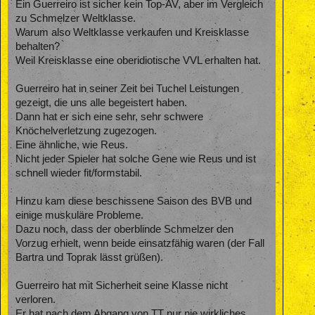
Ein Guerreiro ist sicher kein Top-AV, aber im Vergleich
zu Schmelzer Weltklasse.
Warum also Weltklasse verkaufen und Kreisklasse
behalten?
Weil Kreisklasse eine oberidiotische VVL erhalten hat.
Guerreiro hat in seiner Zeit bei Tuchel Leistungen
gezeigt, die uns alle begeistert haben.
Dann hat er sich eine sehr, sehr schwere
Knöchelverletzung zugezogen.
Eine ähnliche, wie Reus.
Nicht jeder Spieler hat solche Gene wie Reus und ist
schnell wieder fit/formstabil.
Hinzu kam diese beschissene Saison des BVB und
einige muskuläre Probleme.
Dazu noch, dass der oberblinde Schmelzer den
Vorzug erhielt, wenn beide einsatzfähig waren (der Fall
Bartra und Toprak lässt grüßen).
Guerreiro hat mit Sicherheit seine Klasse nicht
verloren.
Er hat nach dem Abgang von TT nur nie wirkliches