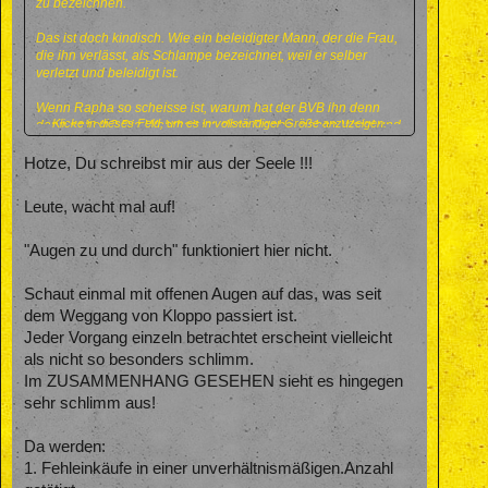
zu bezeichnen.
Das ist doch kindisch. Wie ein beleidigter Mann, der die Frau,
die ihn verlässt, als Schlampe bezeichnet, weil er selber
verletzt und beleidigt ist.
Wenn Rapha so scheisse ist, warum hat der BVB ihn denn
Klicke in dieses Feld, um es in vollständiger Größe anzuzeigen.
dann geholt ? Die Wahrheit ist, dass Rapha, neben Weigl und
Pulisic der einzige Spieler ist, den man international gut
verhökern kann. Darum geht es. Moneten für den Bläh -
Hotze, Du schreibst mir aus der Seele !!!
Kader.
Leute, wacht mal auf!
Woher weisst Du, dass, ausgerechnet Rapha, sich Auba -
mässig verhält, und von Kehl aussortiert wurde ? Bzw. dass
Rapha den Mannschaftsgeist unterwandert ? Das hört sich,
"Augen zu und durch" funktioniert hier nicht.
für mich, entschuldige bitte, nach totalem Bockmist an.
Schaut einmal mit offenen Augen auf das, was seit
Wahr ist doch vielmehr, dass Rapha beim BVB, seit einem
dem Weggang von Kloppo passiert ist.
Jahr, hinter einem, offensichtlich, weitaus schwächeren
Spieler ( Schmelzer ), der aber wohl von der Vereinsführung
Jeder Vorgang einzeln betrachtet erscheint vielleicht
protegiert wird, zurückstecken muss und sich ggf. solch wirren
als nicht so besonders schlimm.
Vorwürfen ausgesetzt fühlt, wie man sie auch hier lesen kann,
Im ZUSAMMENHANG GESEHEN sieht es hingegen
dass er z.B. beim BVB nur seine Blessuren auskoriert, um in
sehr schlimm aus!
der portugiesischen N 11 Vollgas geben zu können ( was für
ein Schwachsinn ).
Da werden:
Wie soll denn da eine Bindung zum Verein oder Spielfreude
1. Fehleinkäufe in einer unverhältnismäßigen.Anzahl
entstehen ?