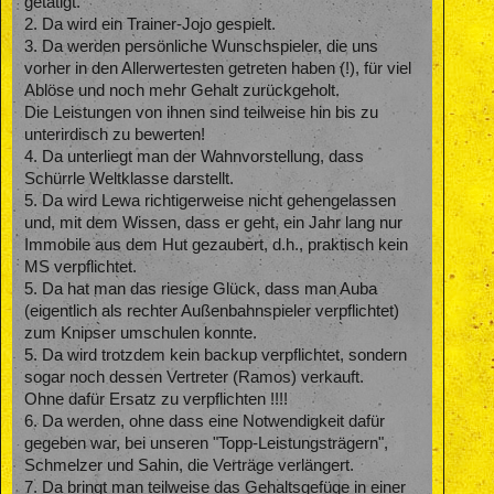
getätigt.
Rapha ist, zweifellos ( es ist sicher nicht sein Traum bei PSG
2. Da wird ein Trainer-Jojo gespielt.
zu spielen - er wird froh sein, überhaupt -und, vor allem, zu
3. Da werden persönliche Wunschspieler, die uns
Tuchel zu gehen ) ein toller Spieler von internationalem
vorher in den Allerwertesten getreten haben (!), für viel
Format, der sich ggf. seinen Verein aussuchen kann.
Ablöse und noch mehr Gehalt zurückgeholt.
Dass der BVB seine besten Spieler verkloppt und langsam
Die Leistungen von ihnen sind teilweise hin bis zu
qualitativ ausblutet, ist nicht positiv und es ist kurzsichtig, sich
unterirdisch zu bewerten!
das andauernd schön zu reden.
4. Da unterliegt man der Wahnvorstellung, dass
Schürrle Weltklasse darstellt.
Da freuen sich hier Leute, dass Auba weg ist. So ein
Schwachsinn. Man hätte, von Anfang an anders und
5. Da wird Lewa richtigerweise nicht gehengelassen
konsequenter mit ihm umgehen müssen, dann hätte man
und, mit dem Wissen, dass er geht, ein Jahr lang nur
auch die Eskapaden in den Griff bekommen. Sportlich
Immobile aus dem Hut gezaubert, d.h., praktisch kein
gesehen, fehlt ein Spieler, wie Auba natürlich - wie kann man
MS verpflichtet.
das denn leugnen ? Ein MS, der mal eben, verlässlich über
30 Tore in einer Saison macht ? Halloooo ...
5. Da hat man das riesige Glück, dass man Auba
(eigentlich als rechter Außenbahnspieler verpflichtet)
Zumindestens hätte man, nachdem Auba dem Verein auch
zum Knipser umschulen konnte.
noch ein Riesengewinn gemacht hat ( auch dafür gibt es
5. Da wird trotzdem kein backup verpflichtet, sondern
keine Anerkennung ), einen Teil des Geldes nehmen können,
um Batshuayi zu verpflichten.
sogar noch dessen Vertreter (Ramos) verkauft.
Ohne dafür Ersatz zu verpflichten !!!!
Aber Nein. Batshuayi ist zu teuer und doch nicht so toll.
6. Da werden, ohne dass eine Notwendigkeit dafür
gegeben war, bei unseren "Topp-Leistungsträgern",
Als Batshuayi kam, haben ihn alle gefeiert. Jetzt, wo er doch
nicht kommt, heisst es von den selben Leuten, die jetzt Rapha
Schmelzer und Sahin, die Verträge verlängert.
verfluchen, dass Batshuayi ja doch nicht so dolle gewesen
7. Da bringt man teilweise das Gehaltsgefüge in einer