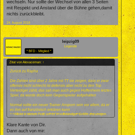
wechseln. Nur sollte der Wechsel von allen 3 Seiten
mit Respekt und Anstand über die Bühne gehen,damit
nichts zurückbleibt.
24. August 2018
leipzig09
Legende
* BFD - Mitglied *
Zitat von Alexaceman:
↑
Zurück zu Rapha
Die Zahlen sind über 2 Jahre mit TT sie zeigen, dass er zwar
offensiv nicht schlecht ist defensiv aber nicht zu den Top
Verteidiger zählt, das sah man auch gegen Hoffenheim letztes
Spiel, da wurde doch kein Gegenspieler aufgehalten
Normal sollte ein neuer Trainer Ansporn sein vor allem, da er
es ihm auf französisch erklären kann
Klicke in dieses Feld, um es in vollständiger Größe anzuzeigen.
Ich denke trotzdem das PSG für ihn was für viele Deutsche
Spieler die Bayern sind, sicherlich andere Adresse mit
Topstars zu spielen, er streikt sich vielleicht nicht weg aber ist
Klare Kante von Dir.
halt eher passiver lustloser
Dann auch von mir: