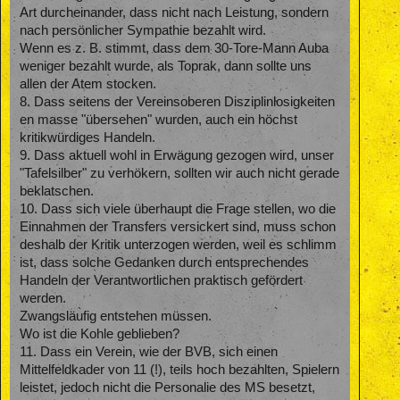
sei. Ist klar.
Art durcheinander, dass nicht nach Leistung, sondern
nach persönlicher Sympathie bezahlt wird.
Auf welchem Niveau sprechen wir denn hier, dass wir Spieler,
wie Rapha und Batshuayi in die Wüste schicken ?
Wenn es z. B. stimmt, dass dem 30-Tore-Mann Auba
weniger bezahlt wurde, als Toprak, dann sollte uns
Sind wir Real Madrid ? Wir können von Glück reden, wenn
allen der Atem stocken.
der BVB zukünftig Spieler verpflichten kann, die nur halb so
8. Dass seitens der Vereinsoberen Disziplinlosigkeiten
gut sind.
en masse "übersehen" wurden, auch ein höchst
Ich bleibe dabei. Der BVB ( und damit Zorc und Watzke )
kritikwürdiges Handeln.
zeichnet sich aktuell durch eine desaströse Transfer Politik
9. Dass aktuell wohl in Erwägung gezogen wird, unser
aus, die dem Trainerchaos der letzten Saison, um nichts
"Tafelsilber" zu verhökern, sollten wir auch nicht gerade
nachsteht.
beklatschen.
10. Dass sich viele überhaupt die Frage stellen, wo die
Einnahmen der Transfers versickert sind, muss schon
deshalb der Kritik unterzogen werden, weil es schlimm
ist, dass solche Gedanken durch entsprechendes
Handeln der Verantwortlichen praktisch gefördert
werden.
Zwangsläufig entstehen müssen.
Wo ist die Kohle geblieben?
11. Dass ein Verein, wie der BVB, sich einen
Mittelfeldkader von 11 (!), teils hoch bezahlten, Spielern
leistet, jedoch nicht die Personalie des MS besetzt,