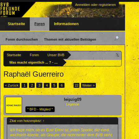
Anmelden oder registrieren
Startseite
Foren
Informationen
Foren durchsuchen
Themen mit aktuellen Beiträgen
Startseite
Foren
Unser BVB
Was macht eigentlich ... ? - Ehemalige BVBler
Raphaël Guerreiro
< Zurück
1
2
3
4
5
6
→
22
Weiter >
leipzig09
Legende
* BFD - Mitglied *
Zitat von hotzenplotz:
↑
Ich frage mich, ob es Euer Ernst ist, jeden Spieler, der evntl.
wechseln könnte, als Graupe, die nicht hinter dem BVB steht,