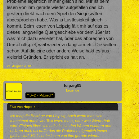
Probleme eigentlich immer gleich sind. Mir ist beim
lesen von ihm gerade wieder aufgefallen das ich
gestern direkt nach dem Spiel den Siegeswillen
abgesprochen habe. Was ja Lustlosigkeit gleich
kommt. Beim lesen von Leipzig fällt mir auf das es
dieses langweilige Quergeschiebe vor dem 16er ist
was mich dazu verleitet hat, oder das abbrechen von
Umschaltspiel, weil wieder zu langsam etc. Die wollen
schon. Auf die eine oder andere Weise hakt es aus
vielerlei Gründen. Er spricht es halt an.
21. August 2018
leipzig09
Legende
* BFD - Mitglied *
Zitat von Hope:
↑
Ich mag die Beiträge von Leipzig. Auch wenn man sich
manchmal durch viel Text lesen muss, oder was Wiederholt
wird. Einiges lässt sich halt nicht in drei Worten erklären und
er kann auch nix dafür das die Probleme eigentlich immer
gleich sind. Mir ist beim lesen von ihm gerade wieder