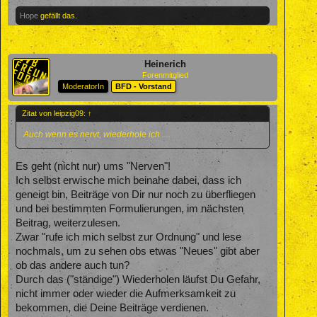
Hope
gefällt das.
Heinerich
Forenmitglied
ModeratorIn
BFD - Vorstand
Zitat von leipzig09:
↑
Auch wenn es nervt, wiederhole ich ....
Es geht (nicht nur) ums "Nerven"!
Ich selbst erwische mich beinahe dabei, dass ich
geneigt bin, Beiträge von Dir nur noch zu überfliegen
und bei bestimmten Formulierungen, im nächsten
Beitrag, weiterzulesen.
Zwar "rufe ich mich selbst zur Ordnung" und lese
nochmals, um zu sehen obs etwas "Neues" gibt aber
ob das andere auch tun?
Durch das ("ständige") Wiederholen läufst Du Gefahr,
nicht immer oder wieder die Aufmerksamkeit zu
bekommen, die Deine Beiträge verdienen.