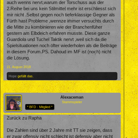
auch wenns nervt,warum der Torschuss aus der
2.Reihe bei uns kein Stilmittel mehr ist erschliesst sich
mir nicht .Selbst gegen noch tieferklassige Gegner als
Fürth hast Probleme ,wennze immer versuchts durch
die Mitte zu kombinieren wie der Branchenfüher
gestern am Elbdeich erfahren musste. Diese ganze
Guardiola und Tuchel Taktik nervt ,weil sich da die
Spielsituationen noch öfter wiederholen als die Beiträge
in diesem Forum.PS. Dahoud im MF ist (noch) nicht
die Lösung.
21. August 2018
Hope
gefällt das.
Alexaceman
Stammspieler
* BFD - Mitglied *
Zurück zu Rapha
Die Zahlen sind über 2 Jahre mit TT sie zeigen, dass
er zwar offensiv nicht schlecht ist defensiv aber nicht