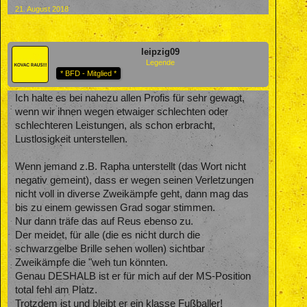
21. August 2018
leipzig09
Legende
* BFD - Mitglied *
Ich halte es bei nahezu allen Profis für sehr gewagt,
wenn wir ihnen wegen etwaiger schlechten oder
schlechteren Leistungen, als schon erbracht,
Lustlosigkeit unterstellen.
Wenn jemand z.B. Rapha unterstellt (das Wort nicht
negativ gemeint), dass er wegen seinen Verletzungen
nicht voll in diverse Zweikämpfe geht, dann mag das
bis zu einem gewissen Grad sogar stimmen.
Nur dann träfe das auf Reus ebenso zu.
Der meidet, für alle (die es nicht durch die
schwarzgelbe Brille sehen wollen) sichtbar
Zweikämpfe die "weh tun könnten.
Genau DESHALB ist er für mich auf der MS-Position
total fehl am Platz.
Trotzdem ist und bleibt er ein klasse Fußballer!