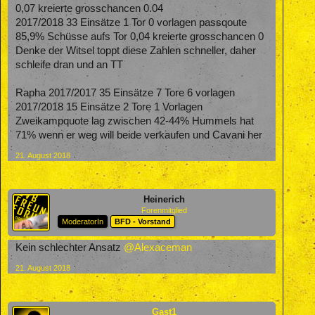
0,07 kreierte grosschancen 0.04
2017/2018 33 Einsätze 1 Tor 0 vorlagen passqoute
85,9% Schüsse aufs Tor 0,04 kreierte grosschancen 0
Denke der Witsel toppt diese Zahlen schneller, daher
schleife dran und an TT
Rapha 2017/2017 35 Einsätze 7 Tore 6 vorlagen
2017/2018 15 Einsätze 2 Tore 1 Vorlagen
Zweikampquote lag zwischen 42-44% Hummels hat
71% wenn er weg will beide verkaufen und Cavani her
21. August 2018
Heinerich
Forenmitglied
ModeratorIn
BFD - Vorstand
Kein schlechter Ansatz
@Alexaceman
21. August 2018
Gast1