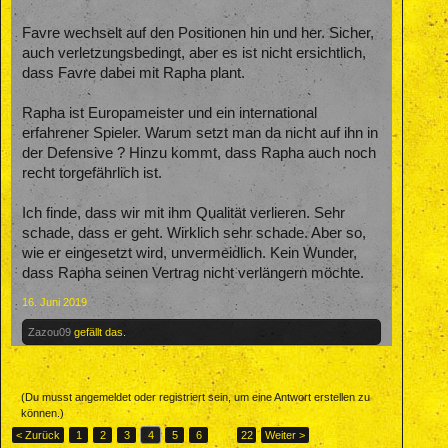
Favre wechselt auf den Positionen hin und her. Sicher,
auch verletzungsbedingt, aber es ist nicht ersichtlich,
dass Favre dabei mit Rapha plant.
Rapha ist Europameister und ein international
erfahrener Spieler. Warum setzt man da nicht auf ihn in
der Defensive ? Hinzu kommt, dass Rapha auch noch
recht torgefährlich ist.
Ich finde, dass wir mit ihm Qualität verlieren. Sehr
schade, dass er geht. Wirklich sehr schade. Aber so,
wie er eingesetzt wird, unvermeidlich. Kein Wunder,
dass Rapha seinen Vertrag nicht verlängern möchte.
16. Juni 2019
Zazou09
gefällt das.
(Du musst angemeldet oder registriert sein, um eine Antwort erstellen zu
können.)
< Zurück
1
2
3
4
5
6
→
22
Weiter >