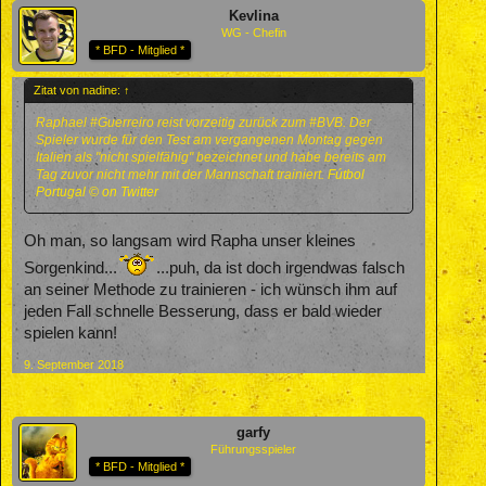
Kevlina
WG - Chefin
* BFD - Mitglied *
Zitat von nadine:
↑
Raphael #Guerreiro reist vorzeitig zurück zum #BVB. Der
Spieler wurde für den Test am vergangenen Montag gegen
Italien als "nicht spielfähig" bezeichnet und habe bereits am
Tag zuvor nicht mehr mit der Mannschaft trainiert.
Fútbol
Portugal © on Twitter
Oh man, so langsam wird Rapha unser kleines
Sorgenkind...
...puh, da ist doch irgendwas falsch
an seiner Methode zu trainieren - ich wünsch ihm auf
jeden Fall schnelle Besserung, dass er bald wieder
spielen kann!
9. September 2018
garfy
Führungsspieler
* BFD - Mitglied *