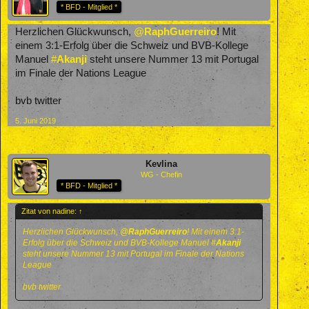
* BFD - Mitglied *
Herzlichen Glückwunsch,
@
RaphGuerreiro
! Mit
einem 3:1-Erfolg über die Schweiz und BVB-Kollege
Manuel
#
Akanji
steht unsere Nummer 13 mit Portugal
im Finale der Nations League
bvb twitter
5. Juni 2019
Kevlina
WG - Chefin
* BFD - Mitglied *
Zitat von nadine:
↑
Herzlichen Glückwunsch,
@
RaphGuerreiro
! Mit einem 3:1-
Erfolg über die Schweiz und BVB-Kollege Manuel
#
Akanji
steht unsere Nummer 13 mit Portugal im Finale der Nations
League
bvb twitter