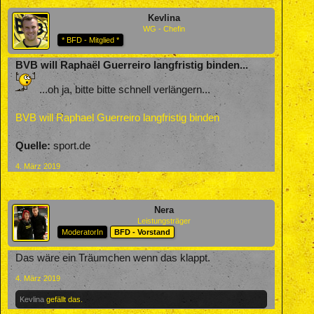
Kevlina
WG - Chefin
* BFD - Mitglied *
BVB will Raphaël Guerreiro langfristig binden...
...oh ja, bitte bitte schnell verlängern...
BVB will Raphael Guerreiro langfristig binden
Quelle:
sport.de
4. März 2019
Nera
Leistungsträger
ModeratorIn
BFD - Vorstand
Das wäre ein Träumchen wenn das klappt.
4. März 2019
Kevlina
gefällt das.