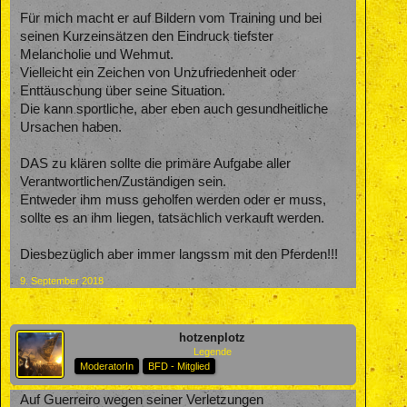
Für mich macht er auf Bildern vom Training und bei
seinen Kurzeinsätzen den Eindruck tiefster
Melancholie und Wehmut.
Vielleicht ein Zeichen von Unzufriedenheit oder
Enttäuschung über seine Situation.
Die kann sportliche, aber eben auch gesundheitliche
Ursachen haben.
DAS zu klären sollte die primäre Aufgabe aller
Verantwortlichen/Zuständigen sein.
Entweder ihm muss geholfen werden oder er muss,
sollte es an ihm liegen, tatsächlich verkauft werden.
Diesbezüglich aber immer langssm mit den Pferden!!!
9. September 2018
hotzenplotz
Legende
ModeratorIn
BFD - Mitglied
Auf Guerreiro wegen seiner Verletzungen