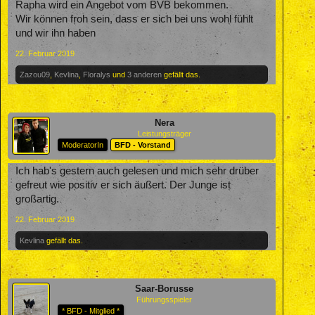
Rapha wird ein Angebot vom BVB bekommen.
Wir können froh sein, dass er sich bei uns wohl fühlt
und wir ihn haben
22. Februar 2019
Zazou09
,
Kevlina
,
Floralys
und
3 anderen
gefällt das.
Nera
Leistungsträger
ModeratorIn
BFD - Vorstand
Ich hab's gestern auch gelesen und mich sehr drüber
gefreut wie positiv er sich äußert. Der Junge ist
großartig.
22. Februar 2019
Kevlina
gefällt das.
Saar-Borusse
Führungsspieler
* BFD - Mitglied *