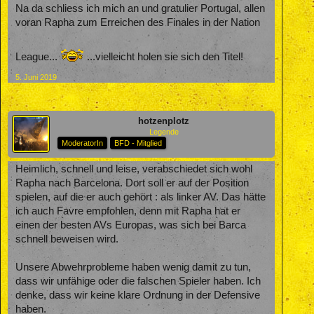
Na da schliess ich mich an und gratulier Portugal, allen
voran Rapha zum Erreichen des Finales in der Nation
League...
...vielleicht holen sie sich den Titel!
5. Juni 2019
hotzenplotz
Legende
ModeratorIn
BFD - Mitglied
Heimlich, schnell und leise, verabschiedet sich wohl
Rapha nach Barcelona. Dort soll er auf der Position
spielen, auf die er auch gehört : als linker AV. Das hätte
ich auch Favre empfohlen, denn mit Rapha hat er
einen der besten AVs Europas, was sich bei Barca
schnell beweisen wird.
Unsere Abwehrprobleme haben wenig damit zu tun,
dass wir unfähige oder die falschen Spieler haben. Ich
denke, dass wir keine klare Ordnung in der Defensive
haben.