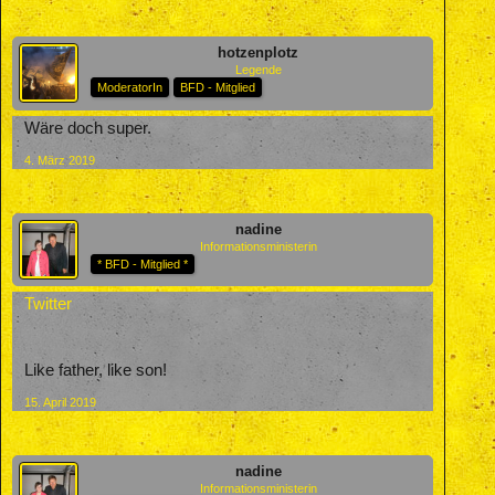
hotzenplotz
Legende
ModeratorIn
BFD - Mitglied
Wäre doch super.
4. März 2019
nadine
Informationsministerin
* BFD - Mitglied *
Twitter
Like father, like son!
15. April 2019
nadine
Informationsministerin