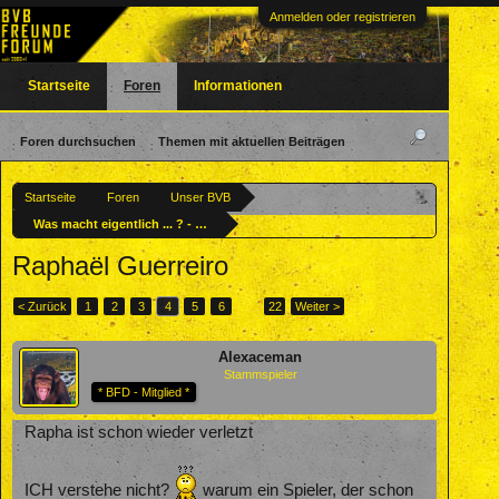
Anmelden oder registrieren
Startseite
Foren
Informationen
Foren durchsuchen
Themen mit aktuellen Beiträgen
Startseite
Foren
Unser BVB
Was macht eigentlich ... ? - Ehemalige BVBler
Raphaël Guerreiro
< Zurück
1
2
3
4
5
6
→
22
Weiter >
Alexaceman
Stammspieler
* BFD - Mitglied *
Rapha ist schon wieder verletzt
ICH verstehe nicht?
warum ein Spieler, der schon