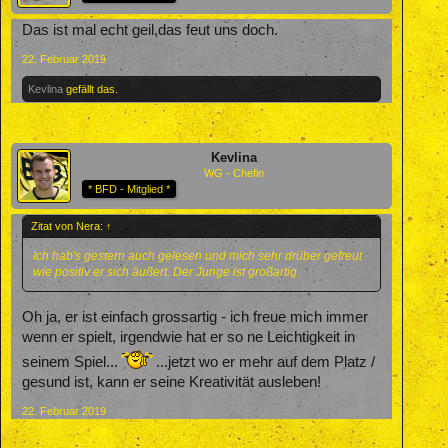
Das ist mal echt geil,das feut uns doch.
22. Februar 2019
Kevlina
gefällt das.
Kevlina
WG - Chefin
* BFD - Mitglied *
Zitat von Nera:
↑
Ich hab's gestern auch gelesen und mich sehr drüber gefreut
wie positiv er sich äußert. Der Junge ist großartig.
Oh ja, er ist einfach grossartig - ich freue mich immer
wenn er spielt, irgendwie hat er so ne Leichtigkeit in
seinem Spiel...
...jetzt wo er mehr auf dem Platz /
gesund ist, kann er seine Kreativität ausleben!
22. Februar 2019