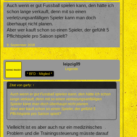
Auch wenn er gut Fussball spielen kann, den hätte ich
schon lange verkauft, denn mit so einen
verletzungsanfälligen Spieler kann man doch
überhaupt nicht planen.
Aber wer kauft schon so einen Spieler, der gefühlt 5
Pflichtspiele pro Saison spielt?
9. September 2018
leipzig09
Legende
* BFD - Mitglied *
Zitat von garfy:
↑
Auch wenn er gut Fussball spielen kann, den hätte ich schon
lange verkauft, denn mit so einen verletzungsanfälligen
Spieler kann man doch überhaupt nicht planen.
Aber wer kauft schon so einen Spieler, der gefühlt 5
Pflichtspiele pro Saison spielt?
Vielleicht ist es aber auch nur ein medizinisches
Problem und die Trainingssteuerung müsste darauf