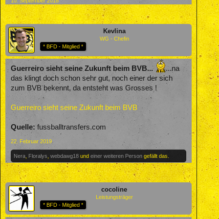
10. September 2018
Kevlina
WG - Chefin
* BFD - Mitglied *
Guerreiro sieht seine Zukunft beim BVB...
...na
das klingt doch schon sehr gut, noch einer der sich
zum BVB bekennt, da entsteht was Grosses !
Guerreiro sieht seine Zukunft beim BVB
Quelle:
fussballtransfers.com
22. Februar 2019
Nera
,
Floralys
,
webdawg18
und
einer weiteren Person
gefällt das.
cocoline
Leistungsträger
* BFD - Mitglied *