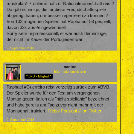
muskuläre Probleme hat zur Nationalmannschaft reist?
Da gab es einige, die für diese Freundschaftsspiele
abgesagt haben, um besser regenieren zu können!?
Von 102 möglichen Spielen hat Rapha nur 53 gespielt,
davon 33x aus-/eingewechselt
Sorry sehr unprofessionell, er war auch der einzige,
der nicht im Kader der Portugiesen war
9. September 2018
nadine
Informationsministerin
* BFD - Mitglied *
Raphael #Guerreiro reist vorzeitig zurück zum #BVB.
Der Spieler wurde für den Test am vergangenen
Montag gegen Italien als "nicht spielfähig" bezeichnet
und habe bereits am Tag zuvor nicht mehr mit der
Mannschaft trainiert.
Fútbol Portugal © on Twitter
9. September 2018