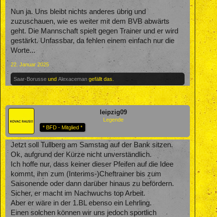
Nun ja. Uns bleibt nichts anderes übrig und
zuzuschauen, wie es weiter mit dem BVB abwärts
geht. Die Mannschaft spielt gegen Trainer und er wird
gestärkt. Unfassbar, da fehlen einem einfach nur die
Worte...
22. Januar 2025
Saar-Borusse
und
Alexaceman
gefällt das.
leipzig09
Legende
* BFD - Mitglied *
Jetzt soll Tullberg am Samstag auf der Bank sitzen.
Ok, aufgrund der Kürze nicht unverständlich.
Ich hoffe nur, dass keiner dieser Pfeifen auf die Idee
kommt, ihm zum (Interims-)Cheftrainer bis zum
Saisonende oder dann darüber hinaus zu befördern.
Sicher, er macht im Nachwuchs top Arbeit.
Aber er wäre in der 1.BL ebenso ein Lehrling.
Einen solchen können wir uns jedoch sportlich