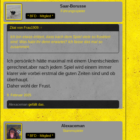
Saar-Borusse
Führungsspieler
* BFD - Mitglied *
Zitat von Frau1909:
↑
Ich bin etwas irritiert, dass nach dem Spiel viele so frustriert
sind. Was habt ihr denn erwartet? Ich fasse das mal so
zusammen:
Ich persönlich hätte maximal mit einem Unentschieden
gerechnet,aber nach jedem Spiel wird einem immer
klarer wie vorbei erstmal die guten Zeiten sind und ob
überhaupt.
Daher wohl der Frust.
9. Februar 2025
Alexaceman
gefällt das.
Alexaceman
Stammspieler
* BFD - Mitglied *