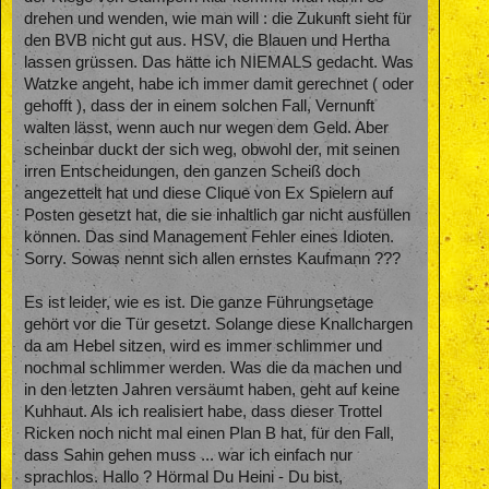
drehen und wenden, wie man will : die Zukunft sieht für
den BVB nicht gut aus. HSV, die Blauen und Hertha
lassen grüssen. Das hätte ich NIEMALS gedacht. Was
Watzke angeht, habe ich immer damit gerechnet ( oder
gehofft ), dass der in einem solchen Fall, Vernunft
walten lässt, wenn auch nur wegen dem Geld. Aber
scheinbar duckt der sich weg, obwohl der, mit seinen
irren Entscheidungen, den ganzen Scheiß doch
angezettelt hat und diese Clique von Ex Spielern auf
Posten gesetzt hat, die sie inhaltlich gar nicht ausfüllen
können. Das sind Management Fehler eines Idioten.
Sorry. Sowas nennt sich allen ernstes Kaufmann ???
Es ist leider, wie es ist. Die ganze Führungsetage
gehört vor die Tür gesetzt. Solange diese Knallchargen
da am Hebel sitzen, wird es immer schlimmer und
nochmal schlimmer werden. Was die da machen und
in den letzten Jahren versäumt haben, geht auf keine
Kuhhaut. Als ich realisiert habe, dass dieser Trottel
Ricken noch nicht mal einen Plan B hat, für den Fall,
dass Sahin gehen muss ... war ich einfach nur
sprachlos. Hallo ? Hörmal Du Heini - Du bist,