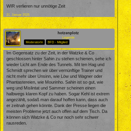
WIR verlieren nur unnötige Zeit
21. Januar 2025
hotzenplotz
Legende
ModeratorIn
BFD - Mitglied
Im Gegensatz zu der Zeit, in der Watzke & Co
geschlossen hinter Sahin zu stehen schienen, sehe ich
wieder Licht am Ende des Tunnels. Mit ten Hag und
Schmidt sprechen wir über vernünftige Trainer und
nicht mehr über Unsinn, wie Löw und Wagner oder
Phantastereien, wie Mourinho. Sahin ist so gut, wie
weg und Mislintat und Sammer scheinen einen
halbwegs klaren Kopf zu haben. Sogar Kehl ist extrem
angezählt, sodaß man darauf hoffen kann, dass auch
er zeitnah gehen könnte. Dank der Presse liegen die
meisten Probleme jetzt auch offen auf dem Tisch. Da
können sich Watzke & Co nur noch sehr schwer
rausreden.