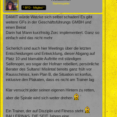
Stammspieler
* BFD - Mitglied *
DAMIT würde Watzke sich selbst schaden! Es gibt
weitere GFs in der Geschäftsführungs GMBH und
einen Beirat
Darin hat Mann kurzfristig Zorc implementiert. Ganz so
einfach wird das nicht mehr
Sicherlich sind auch hier Meetings über die letzten
Entscheidungen und Entwicklung, dieser Abgang auf
Platz 10 und blamable Auftritte mit ständigen
Seifenoper, wo sogar der Hofnarr rebelliert, persönliche
Berater des Sultans! Mislintat bereits ganz früh vor
Rausschmiss, kein Plan B, die Situation ist konfus,
inklusive den Plakaten, dass es nicht am Trainer lag
Klar versucht jeder seinen eigenen Hintern zu retten,
aber die Spirale wird sich weiter drehen
Ein Trainer, der auf Disziplin und Fitness steht
BALLERINAS, DIE SEIT Jahren eine