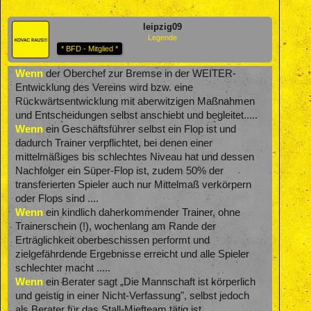
leipzig09
Legende
* BFD - Mitglied *
Wenn
der Oberchef zur Bremse in der WEITER-
Entwicklung des Vereins wird bzw. eine
Rückwärtsentwicklung mit aberwitzigen Maßnahmen
und Entscheidungen selbst anschiebt und begleitet.....
Wenn
ein Geschäftsführer selbst ein Flop ist und
dadurch Trainer verpflichtet, bei denen einer
mittelmäßiges bis schlechtes Niveau hat und dessen
Nachfolger ein Süper-Flop ist, zudem 50% der
transferierten Spieler auch nur Mittelmaß verkörpern
oder Flops sind ....
Wenn
ein kindlich daherkommender Trainer, ohne
Trainerschein (!), wochenlang am Rande der
Erträglichkeit oberbeschissen performt und
zielgefährdende Ergebnisse erreicht und alle Spieler
schlechter macht .....
Wenn
ein Berater sagt „Die Mannschaft ist körperlich
und geistig in einer Nicht-Verfassung", selbst jedoch
als Berater für das Stall-Miefteam tätig ist ....