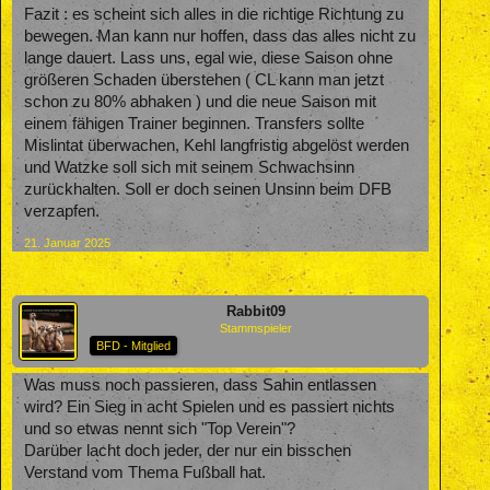
Fazit : es scheint sich alles in die richtige Richtung zu
bewegen. Man kann nur hoffen, dass das alles nicht zu
lange dauert. Lass uns, egal wie, diese Saison ohne
größeren Schaden überstehen ( CL kann man jetzt
schon zu 80% abhaken ) und die neue Saison mit
einem fähigen Trainer beginnen. Transfers sollte
Mislintat überwachen, Kehl langfristig abgelöst werden
und Watzke soll sich mit seinem Schwachsinn
zurückhalten. Soll er doch seinen Unsinn beim DFB
verzapfen.
21. Januar 2025
Rabbit09
Stammspieler
BFD - Mitglied
Was muss noch passieren, dass Sahin entlassen
wird? Ein Sieg in acht Spielen und es passiert nichts
und so etwas nennt sich "Top Verein"?
Darüber lacht doch jeder, der nur ein bisschen
Verstand vom Thema Fußball hat.