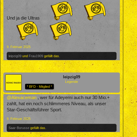
Und ja die Ultras
9. Februar 2025
leipzig09
und
Frau1909
gefällt das.
leipzig09
Legende
* BFD - Mitglied *
@Alexaceman
, wer für Adeyemi auch nur 30 Mio.+
zahlt, hat ein noch schlimmeres Niveau, als unser
Star-Geschäftsführer Sport.
9. Februar 2025
Saar-Borusse
gefällt das.