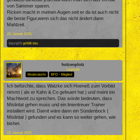
von Sammer sparen.
Ricken macht in meinen Augen seit er da ist auch nicht
die beste Figur,wenn sich das nicht ändert dann
Mahlzeit.
23. Januar 2025
leipzig09
gefällt das.
hotzenplotz
Legende
ModeratorIn
BFD - Mitglied
Ich befürchte, dass Watzke sich Hoeneß zum Vorbild
nimmt ( als er Kahn & Co gefeuert hat ) und meint ein
Machtwort zu sprechen. Das würde bedeuten, dass
Mislintat gehen muss und ein linientreuer Trainer
installiert wird. Damit wäre dann ein Sündenbock (
Mislintat ) gefunden und es kann so weiter gehen, wie
bisher.
23. Januar 2025