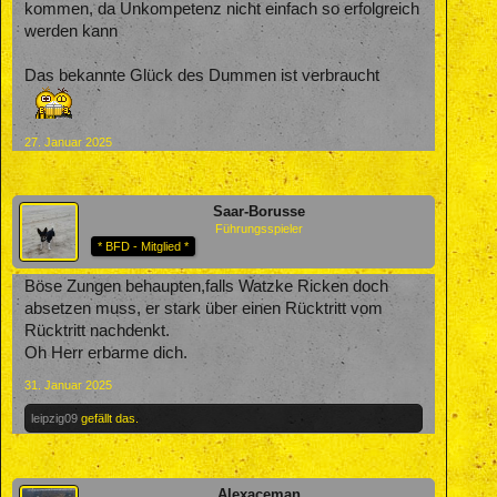
kommen, da Unkompetenz nicht einfach so erfolgreich
werden kann
Das bekannte Glück des Dummen ist verbraucht
27. Januar 2025
Saar-Borusse
Führungsspieler
* BFD - Mitglied *
Böse Zungen behaupten,falls Watzke Ricken doch
absetzen muss, er stark über einen Rücktritt vom
Rücktritt nachdenkt.
Oh Herr erbarme dich.
31. Januar 2025
leipzig09
gefällt das.
Alexaceman