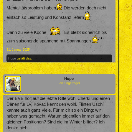
Mentalitätsproblem haben
Die werden doch nicht
einfach so Leistung und Konstanz liefern
Dann zu viele Köche
Es bleibt sicherlich bis
zum saisonende spannend mit Spannungen
31. Januar 2025
Hope
gefällt das.
Hope
Leistungsträger
Der BVB holt auf die letzte Rille wohl Cherki und einen
Dänen für LV. Kovac kennt den wohl. Flinten Uschi
kannte auch ganz viele. Für mich so ein Ding; wir
haben was gemacht. Warum eigentlich immer auf den
gleichen Positionen? Sind die im Winter billiger? Ich
denke nicht.