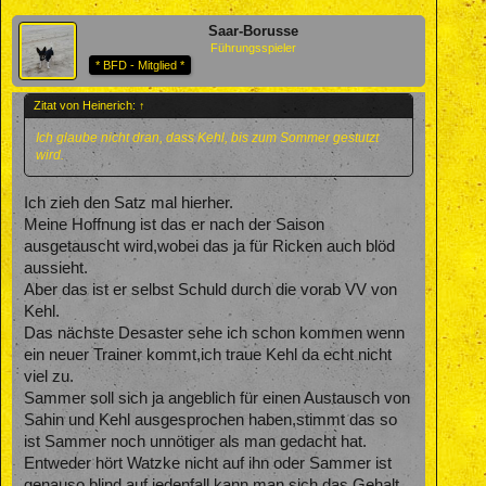
Saar-Borusse
Führungsspieler
* BFD - Mitglied *
Zitat von Heinerich:
↑
Ich glaube nicht dran, dass Kehl, bis zum Sommer gestutzt
wird.
Ich zieh den Satz mal hierher.
Meine Hoffnung ist das er nach der Saison
ausgetauscht wird,wobei das ja für Ricken auch blöd
aussieht.
Aber das ist er selbst Schuld durch die vorab VV von
Kehl.
Das nächste Desaster sehe ich schon kommen wenn
ein neuer Trainer kommt,ich traue Kehl da echt nicht
viel zu.
Sammer soll sich ja angeblich für einen Austausch von
Sahin und Kehl ausgesprochen haben,stimmt das so
ist Sammer noch unnötiger als man gedacht hat.
Entweder hört Watzke nicht auf ihn oder Sammer ist
genauso blind,auf jedenfall kann man sich das Gehalt