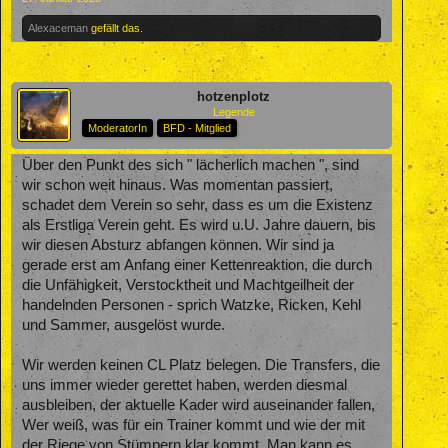
Alexaceman
gefällt das.
hotzenplotz
Legende
ModeratorIn
BFD - Mitglied
Über den Punkt des sich " lächerlich machen ", sind
wir schon weit hinaus. Was momentan passiert,
schadet dem Verein so sehr, dass es um die Existenz
als Erstliga Verein geht. Es wird u.U. Jahre dauern, bis
wir diesen Absturz abfangen können. Wir sind ja
gerade erst am Anfang einer Kettenreaktion, die durch
die Unfähigkeit, Verstocktheit und Machtgeilheit der
handelnden Personen - sprich Watzke, Ricken, Kehl
und Sammer, ausgelöst wurde.
Wir werden keinen CL Platz belegen. Die Transfers, die
uns immer wieder gerettet haben, werden diesmal
ausbleiben, der aktuelle Kader wird auseinander fallen,
Wer weiß, was für ein Trainer kommt und wie der mit
der Riege von Stümpern klar kommt. Man kann es