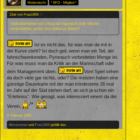
ModeratorIn
* BFD - Mitglied *
Zitat von Frau1909:
↑
Selbstdarsteller von Ultras da eigentlich jede Woche
veranstalten, außer sich selbst zu feiern?
Ist es nicht das, für was man da mit in
der Kurve steht? Ist doch geil, wenn man ein Teil, der
fahnschwenkenden, Pyrorauch verbreiteten Menge ist.
Für was muss man da Kritik an der Mannschaft oder
dem Management üben.
Vom Spiel sehen
da doch viele gar nichts, oder? Die meisten haben eine
günstige Dauerkarte mit der man mindestens 26 mal
im Jahr auf der Süd stehen darf, an sich ja schon ein
"Erlebniss". Wie gesagt, was interessiert einem da der
Verein.
9. Februar 2025
Alexaceman
und
Frau1909
gefällt das.