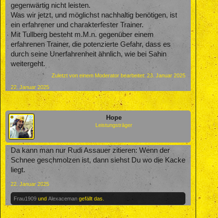
gegenwärtig nicht leisten.
Was wir jetzt, und möglichst nachhaltig benötigen, ist
ein erfahrener und charakterfester Trainer.
Mit Tullberg besteht m.M.n. gegenüber einem
erfahrenen Trainer, die potenzierte Gefahr, dass es
durch seine Unerfahrenheit ähnlich, wie bei Sahin
weitergeht.
Zuletzt von einem Moderator bearbeitet:
23. Januar 2025
22. Januar 2025
Hope
Leistungsträger
Da kann man nur Rudi Assauer zitieren: Wenn der
Schnee geschmolzen ist, dann siehst Du wo die Kacke
liegt.
22. Januar 2025
Frau1909
und
Alexaceman
gefällt das.