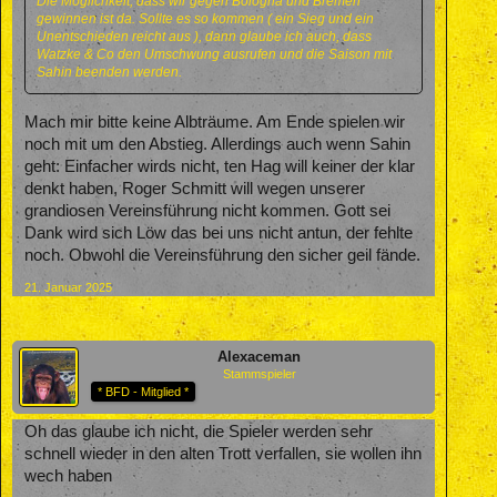
Die Möglichkeit, dass wir gegen Bologna und Bremen
gewinnen ist da. Sollte es so kommen ( ein Sieg und ein
Unentschieden reicht aus ), dann glaube ich auch, dass
Watzke & Co den Umschwung ausrufen und die Saison mit
Sahin beenden werden.
Mach mir bitte keine Albträume. Am Ende spielen wir
noch mit um den Abstieg. Allerdings auch wenn Sahin
geht: Einfacher wirds nicht, ten Hag will keiner der klar
denkt haben, Roger Schmitt will wegen unserer
grandiosen Vereinsführung nicht kommen. Gott sei
Dank wird sich Löw das bei uns nicht antun, der fehlte
noch. Obwohl die Vereinsführung den sicher geil fände.
21. Januar 2025
Alexaceman
Stammspieler
* BFD - Mitglied *
Oh das glaube ich nicht, die Spieler werden sehr
schnell wieder in den alten Trott verfallen, sie wollen ihn
wech haben