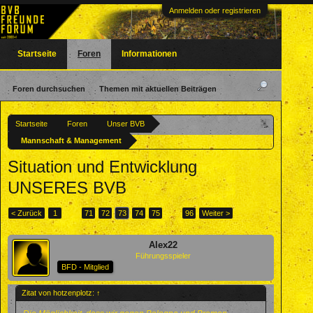
Anmelden oder registrieren
Startseite
Foren
Informationen
Foren durchsuchen
Themen mit aktuellen Beiträgen
Startseite
Foren
Unser BVB
Mannschaft & Management
Situation und Entwicklung
UNSERES BVB
< Zurück
1
←
71
72
73
74
75
→
96
Weiter >
Alex22
Führungsspieler
BFD - Mitglied
Zitat von hotzenplotz:
↑