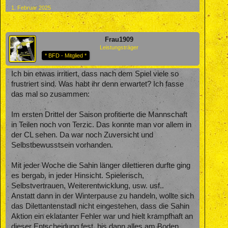
1. Februar 2025
Frau1909
Leistungsträger
* BFD - Mitglied *
Ich bin etwas irritiert, dass nach dem Spiel viele so
frustriert sind. Was habt ihr denn erwartet? Ich fasse
das mal so zusammen:
Im ersten Drittel der Saison profitierte die Mannschaft
in Teilen noch von Terzic. Das konnte man vor allem in
der CL sehen. Da war noch Zuversicht und
Selbstbewusstsein vorhanden.
Mit jeder Woche die Sahin länger dilettieren durfte ging
es bergab, in jeder Hinsicht. Spielerisch,
Selbstvertrauen, Weiterentwicklung, usw. usf..
Anstatt dann in der Winterpause zu handeln, wollte sich
das Dilettantenstadl nicht eingestehen, dass die Sahin
Aktion ein eklatanter Fehler war und hielt krampfhaft an
dieser Entscheidung fest, bis dann alles am Boden