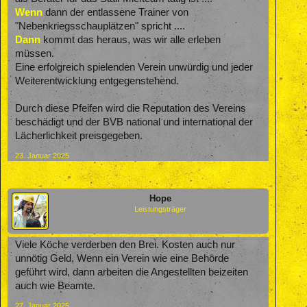
Wenn
dann der entlassene Trainer von
"Nebenkriegsschauplätzen" spricht ....
Dann
kommt das heraus, was wir alle erleben
müssen.
Eine erfolgreich spielenden Verein unwürdig und jeder
Weiterentwicklung entgegenstehend.
Durch diese Pfeifen wird die Reputation des Vereins
beschädigt und der BVB national und international der
Lächerlichkeit preisgegeben.
23. Januar 2025
Hope
Leistungsträger
Viele Köche verderben den Brei. Kosten auch nur
unnötig Geld. Wenn ein Verein wie eine Behörde
geführt wird, dann arbeiten die Angestellten beizeiten
auch wie Beamte.
27. Januar 2025