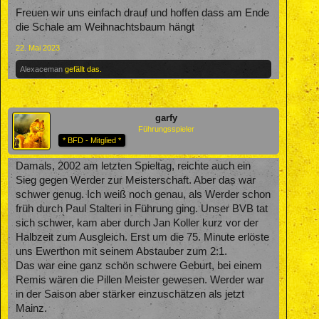
Freuen wir uns einfach drauf und hoffen dass am Ende
die Schale am Weihnachtsbaum hängt
22. Mai 2023
Alexaceman
gefällt das.
garfy
Führungsspieler
* BFD - Mitglied *
Damals, 2002 am letzten Spieltag, reichte auch ein
Sieg gegen Werder zur Meisterschaft. Aber das war
schwer genug. Ich weiß noch genau, als Werder schon
früh durch Paul Stalteri in Führung ging. Unser BVB tat
sich schwer, kam aber durch Jan Koller kurz vor der
Halbzeit zum Ausgleich. Erst um die 75. Minute erlöste
uns Ewerthon mit seinem Abstauber zum 2:1.
Das war eine ganz schön schwere Geburt, bei einem
Remis wären die Pillen Meister gewesen. Werder war
in der Saison aber stärker einzuschätzen als jetzt
Mainz.