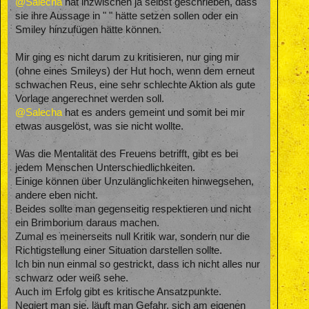
@Salecha
hat inzwischen ja selbst geschrieben, dass
sie ihre Aussage in " " hätte setzen sollen oder ein
Smiley hinzufügen hätte können.
Mir ging es nicht darum zu kritisieren, nur ging mir
(ohne eines Smileys) der Hut hoch, wenn dem erneut
schwachen Reus, eine sehr schlechte Aktion als gute
Vorlage angerechnet werden soll.
@Salecha
hat es anders gemeint und somit bei mir
etwas ausgelöst, was sie nicht wollte.
Was die Mentalität des Freuens betrifft, gibt es bei
jedem Menschen Unterschiedlichkeiten.
Einige können über Unzulänglichkeiten hinwegsehen,
andere eben nicht.
Beides sollte man gegenseitig respektieren und nicht
ein Brimborium daraus machen.
Zumal es meinerseits null Kritik war, sondern nur die
Richtigstellung einer Situation darstellen sollte.
Ich bin nun einmal so gestrickt, dass ich nicht alles nur
schwarz oder weiß sehe.
Auch im Erfolg gibt es kritische Ansatzpunkte.
Negiert man sie, läuft man Gefahr, sich am eigenen