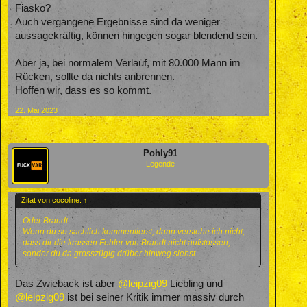
Fiasko?
Auch vergangene Ergebnisse sind da weniger
aussagekräftig, können hingegen sogar blendend sein.
Aber ja, bei normalem Verlauf, mit 80.000 Mann im
Rücken, sollte da nichts anbrennen.
Hoffen wir, dass es so kommt.
22. Mai 2023
Pohly91
Legende
Zitat von cocoline:
↑
Oder Brandt
Wenn du so sachlich kommentierst, dann verstehe ich nicht,
dass dir die krassen Fehler von Brandt nicht aufstossen,
sonder du da grosszügig drüber hinweg siehst.
Das Zwieback ist aber
@leipzig09
Liebling und
@leipzig09
ist bei seiner Kritik immer massiv durch