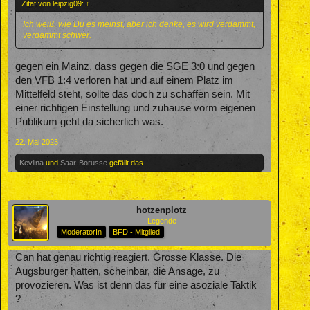
Zitat von leipzig09:
↑
Ich weiß, wie Du es meinst, aber ich denke, es wird verdammt,
verdammt schwer.
gegen ein Mainz, dass gegen die SGE 3:0 und gegen
den VFB 1:4 verloren hat und auf einem Platz im
Mittelfeld steht, sollte das doch zu schaffen sein. Mit
einer richtigen Einstellung und zuhause vorm eigenen
Publikum geht da sicherlich was.
22. Mai 2023
Kevlina
und
Saar-Borusse
gefällt das.
hotzenplotz
Legende
ModeratorIn
BFD - Mitglied
Can hat genau richtig reagiert. Grosse Klasse. Die
Augsburger hatten, scheinbar, die Ansage, zu
provozieren. Was ist denn das für eine asoziale Taktik
?