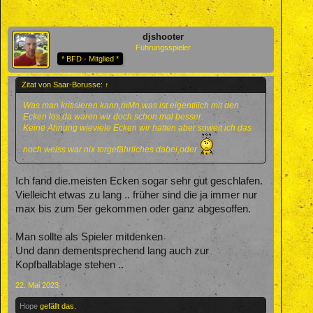
djshooter
Führungsspieler
* BFD - Mitglied *
Zitat von Saar-Borusse:
↑
Was man kritisieren kann,mMn,was ist eigentliich mit den
Ecken los,da waren wir doch schon mal besser.
Keine Ahnung wieviele Ecken wir hatten aber soweit ich das
noch weiss war nix torgefährliches dabei,oder.
Ich fand die.meisten Ecken sogar sehr gut geschlafen.
Vielleicht etwas zu lang .. früher sind die ja immer nur
max bis zum 5er gekommen oder ganz abgesoffen.
Man sollte als Spieler mitdenken
Und dann dementsprechend lang auch zur
Kopfballablage stehen ..
22. Mai 2023
Hope
gefällt das.