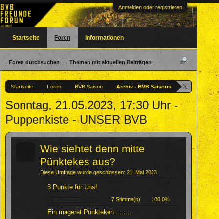
Anmelden oder registrieren
Startseite
Foren
Informationen
Foren durchsuchen
Themen mit aktuellen Beiträgen
Startseite
Foren
BVB Saison
Archiv - BVB Saisons
Sonntag, 21.05.2023, 17:30 Uhr -
Puppenkiste - UNSER BVB
?
Wie siehtet denn mitte
Pünktekes aus?
Diese Umfrage wurde geschlossen: 21. Mai 2023
3 Punkte für Uns!
7 Stimme(n)
100,0%
Ein mageret Pünkteken ........