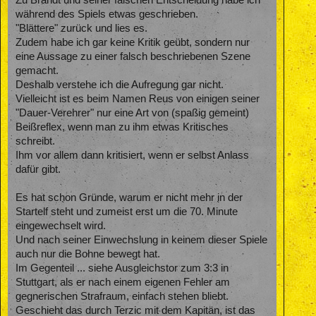
Zu Brandt und seiner falschen Entscheidung habe ich
während des Spiels etwas geschrieben.
"Blättere" zurück und lies es.
Zudem habe ich gar keine Kritik geübt, sondern nur
eine Aussage zu einer falsch beschriebenen Szene
gemacht.
Deshalb verstehe ich die Aufregung gar nicht.
Vielleicht ist es beim Namen Reus von einigen seiner
"Dauer-Verehrer" nur eine Art von (spaßig gemeint)
Beißreflex, wenn man zu ihm etwas Kritisches
schreibt.
Ihm vor allem dann kritisiert, wenn er selbst Anlass
dafür gibt.
Es hat schon Gründe, warum er nicht mehr in der
Startelf steht und zumeist erst um die 70. Minute
eingewechselt wird.
Und nach seiner Einwechslung in keinem dieser Spiele
auch nur die Bohne bewegt hat.
Im Gegenteil ... siehe Ausgleichstor zum 3:3 in
Stuttgart, als er nach einem eigenen Fehler am
gegnerischen Strafraum, einfach stehen bliebt.
Geschieht das durch Terzic mit dem Kapitän, ist das