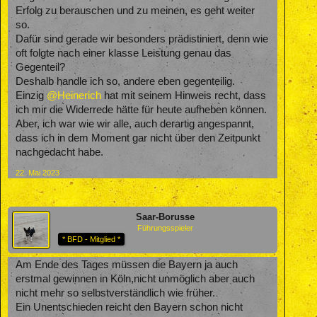
Erfolg zu berauschen und zu meinen, es geht weiter
so.
Dafür sind gerade wir besonders prädistiniert, denn wie
oft folgte nach einer klasse Leistung genau das
Gegenteil?
Deshalb handle ich so, andere eben gegenteilig.
Einzig
@Heinerich
hat mit seinem Hinweis recht, dass
ich mir die Widerrede hätte für heute aufheben können.
Aber, ich war wie wir alle, auch derartig angespannt,
dass ich in dem Moment gar nicht über den Zeitpunkt
nachgedacht habe.
22. Mai 2023
Saar-Borusse
Führungsspieler
* BFD - Mitglied *
Am Ende des Tages müssen die Bayern ja auch
erstmal gewinnen in Köln,nicht unmöglich aber auch
nicht mehr so selbstverständlich wie früher.
Ein Unentschieden reicht den Bayern schon nicht