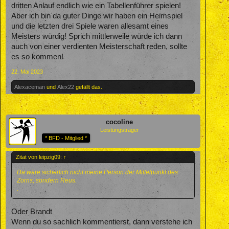
dritten Anlauf endlich wie ein Tabellenführer spielen!
Aber ich bin da guter Dinge wir haben ein Heimspiel
und die letzten drei Spiele waren allesamt eines
Meisters würdig! Sprich mittlerweile würde ich dann
auch von einer verdienten Meisterschaft reden, sollte
es so kommen!
22. Mai 2023
Alexaceman
und
Alex22
gefällt das.
cocoline
Leistungsträger
* BFD - Mitglied *
Zitat von leipzig09:
↑
Da wäre sicherlich nicht meine Person der Mittelpunkt des
Zorns, sondern Reus.
.
Oder Brandt
Wenn du so sachlich kommentierst, dann verstehe ich