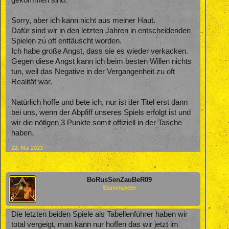
gekommen sind.
Sorry, aber ich kann nicht aus meiner Haut.
Dafür sind wir in den letzten Jahren in entscheidenden
Spielen zu oft enttäuscht worden.
Ich habe große Angst, dass sie es wieder verkacken.
Gegen diese Angst kann ich beim besten Willen nichts
tun, weil das Negative in der Vergangenheit zu oft
Realität war.
Natürlich hoffe und bete ich, nur ist der Titel erst dann
bei uns, wenn der Abpfiff unseres Spiels erfolgt ist und
wir die nötigen 3 Punkte somit offiziell in der Tasche
haben.
22. Mai 2023
BoRusSenZauBeR09
Stammspieler
Die letzten beiden Spiele als Tabellenführer haben wir
total vergeigt, man kann nur hoffen das wir jetzt im