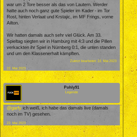
war um 2 Tore besser als das von Lautern. Werder
hatte auch noch ganz gute Spieler im Kader - im Tor
Rost, hinten Verlaat und Krstajic, im MF Frings, vorne
Ailton.
Wir hatten damals auch sehr viel Glück. Am 33.
Spieltag siegten wir in Hamburg mit 4:3 und die Pillen
verkackten ihr Spiel in Nürnberg 0:1, die unten standen
und um den Klassenerhalt kämpften.
Zuletzt bearbeitet:
22. Mai 2023
22. Mai 2023
Pohly91
Legende
@garfy
ich weiß, ich habe das damals live (damals
noch im TV) gesehen.
22. Mai 2023