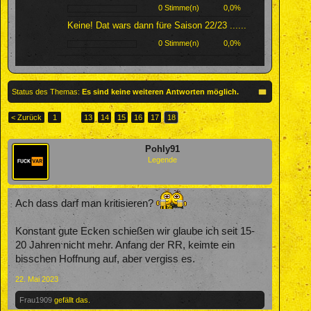
0 Stimme(n)
0,0%
Keine! Dat wars dann füre Saison 22/23 ......
0 Stimme(n)
0,0%
Status des Themas:
Es sind keine weiteren Antworten möglich.
< Zurück
1
←
13
14
15
16
17
18
Pohly91
Legende
Ach dass darf man kritisieren?
Konstant gute Ecken schießen wir glaube ich seit 15-
20 Jahren nicht mehr. Anfang der RR, keimte ein
bisschen Hoffnung auf, aber vergiss es.
22. Mai 2023
Frau1909
gefällt das.