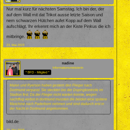
Nur mal kurz für nächsten Samstag. Ich bin der, der
auf dem Wall mit dat Trikot ausse letzte Saison und
nem schwarzen Hütchen aufet Kopp auf dem Wall
aufschlägt. Ihr erkennt mich an der Kiste Pinkus die ich
mitbringe.
23. Mai 2023
nadine
Informationsministerin
* BFD - Mitglied *
Malen und Ryerson haben gestern den Flieger nach
Dortmund verpasst. Sie steckten bei der Dopingkontrolle im
Stadion fest. Da der Flieger nicht warten konnte, wegen
nachtflug verbot in dortmund mussten die beiden eine spätere
Maschine nach Paderborn nehmen und sind dadurch erst in
der Nacht in Dortmund angekommen.
bild.de
23. Mai 2023