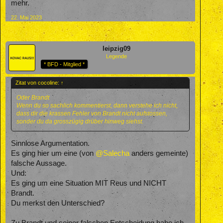
mehr.
22. Mai 2023
leipzig09
Legende
* BFD - Mitglied *
Zitat von cocoline:
↑
Oder Brandt
Wenn du so sachlich kommentierst, dann verstehe ich nicht,
dass dir die krassen Fehler von Brandt nicht aufstossen,
sonder du da grosszügig drüber hinweg siehst.
Sinnlose Argumentation.
Es ging hier um eine (von
@Salecha
anders gemeinte)
falsche Aussage.
Und:
Es ging um eine Situation MIT Reus und NICHT
Brandt.
Du merkst den Unterschied?