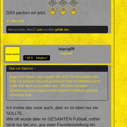
DAS packen wir jetzt.
22. Mai 2023
Alexaceman
,
Alex22
und
cocoline
gefällt das.
leipzig09
Legende
* BFD - Mitglied *
Zitat von Salecha:
↑
gegen ein Mainz, dass gegen die SGE 3:0 und gegen den
VFB 1:4 verloren hat und auf einem Platz im Mittelfeld steht,
sollte das doch zu schaffen sein. Mit einer richtigen
Einstellung und zuhause vorm eigenen Publikum geht da
sicherlich was.
Ich meine das zwar auch, aber es ist eben nur ein
SOLLTE.
Wie oft wurde aber im GESAMTEN Fußball, mithin
nicht nur bei uns, aus einer Favoritenstellung ein