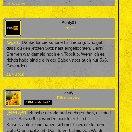
22. Mai 2023
Pohly91
Legende
@garfy
Danke für die schöne Erinnerung. Und gut
dass du den letzten Satz hast eingeflochten. Denn
Bremen war damals noch ein Topclub. Wenn ich es
richtig habe sind die in der Saison aber auch nur 5./6.
Geworden
22. Mai 2023
garfy
Führungsspieler
* BFD - Mitglied *
@Pohly91
ich habe gerade mal nachgesehen, die sind
in der Saison 6. geworden punktgleich mit
Kaiserslautern und haben sich noch gerade für den
Uefa-Cup qualifiziert. Das Torverhältnis von Werder