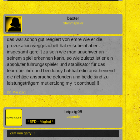
baxter
Stammspieler
das war schon gut reagiert von emre wie er die
provokation weggelächelt hat er scheint aber
insgesamt gereift zu sein wie man unschwer an
seinem spiel erkennen kann. so wie zuletzt ist er ein
absoluter führungsspieler und stabilisator für das
team.bei ihm und bei donny hat hat edin anscheinend
die richtige ansprache gefunden und beide sind zu
leistungsträgern mutiert.long my it continue!!!!
22. Mai 2023
leipzig09
Legende
* BFD - Mitglied *
Zitat von garfy:
↑