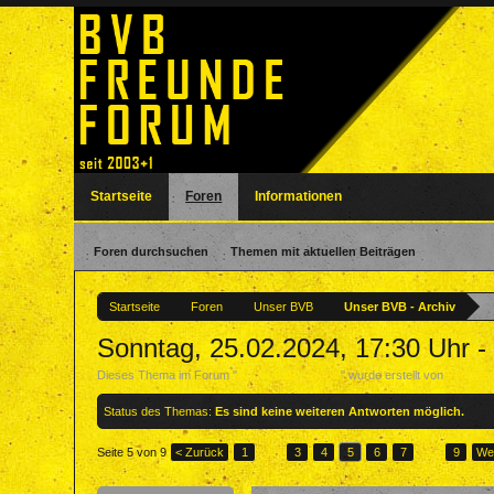
Startseite
Foren
Informationen
Foren durchsuchen
Themen mit aktuellen Beiträgen
Startseite
Foren
Unser BVB
Unser BVB - Archiv
Sonntag, 25.02.2024, 17:30 Uhr
Dieses Thema im Forum "
Unser BVB - Archiv
" wurde erstellt von
Forente
Status des Themas:
Es sind keine weiteren Antworten möglich.
Seite 5 von 9
< Zurück
1
←
3
4
5
6
7
→
9
Wei