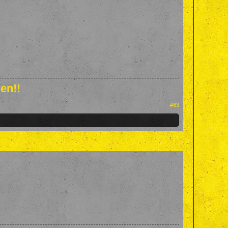
en!!
#83