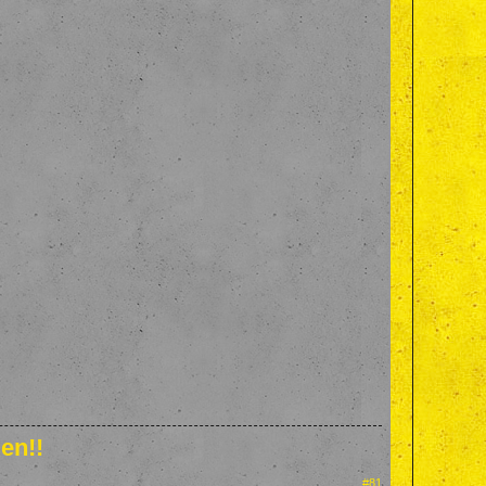
en!!
#81