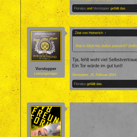
Floralys
und
Vorstopper
gefällt das.
Zitat von Heinerich:
↑
Wat is bloß mit Jadon passiert? Selbs
Tja, fehlt wohl viel Selbstvertraue
Ein Tor würde im gut tun!!
Vorstopper
Leistungsträger
Vorstopper
,
25. Februar 2024
Floralys
gefällt das.