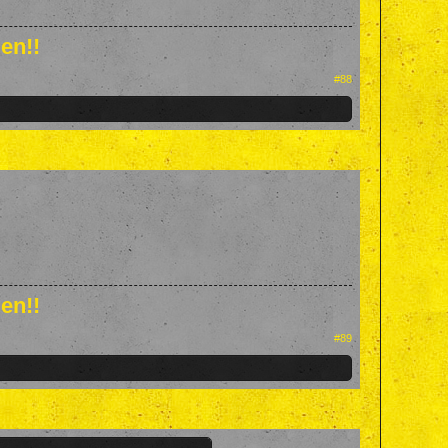
en!!
#88
en!!
#89