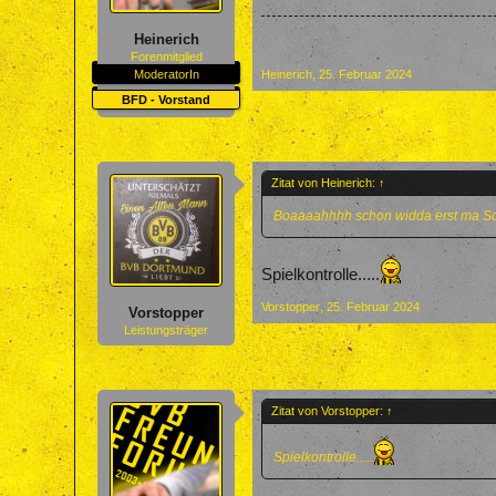
Heinerich
Forenmitglied
ModeratorIn
Heinerich
,
25. Februar 2024
BFD - Vorstand
Zitat von Heinerich:
↑
Boaaaahhhh schon widda erst ma S
Spielkontrolle.....
Vorstopper
,
25. Februar 2024
Vorstopper
Leistungsträger
Zitat von Vorstopper:
↑
Spielkontrolle.....