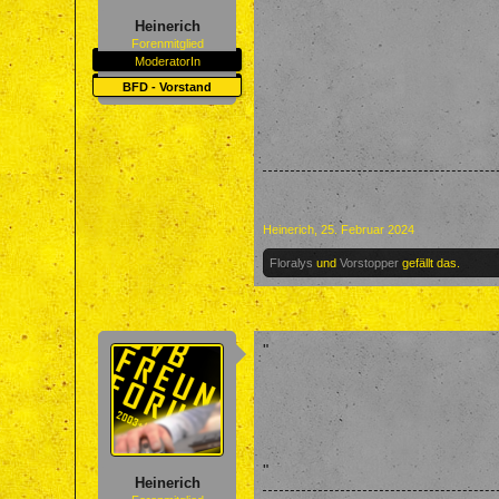
Heinerich
Forenmitglied
ModeratorIn
BFD - Vorstand
Heinerich
,
25. Februar 2024
Floralys
und
Vorstopper
gefällt das.
"
"
Heinerich