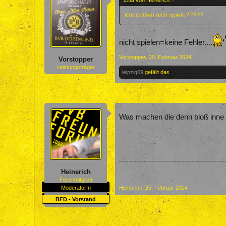
Zitat von Heinerich:
↑
Kontrolliert nich spieln?????
nicht spielen=keine Fehler....
Vorstopper
,
25. Februar 2024
Vorstopper
Leistungsträger
leipzig09
gefällt das.
Was machen die denn bloß inn
Heinerich
Forenmitglied
ModeratorIn
Heinerich
,
25. Februar 2024
BFD - Vorstand