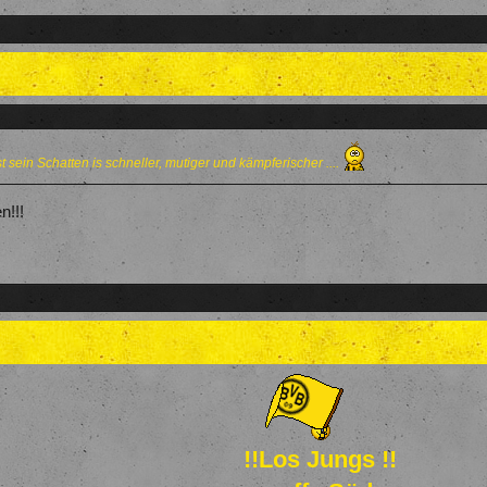
t sein Schatten is schneller, mutiger und kämpferischer ....
n!!!
!!Los Jungs !!