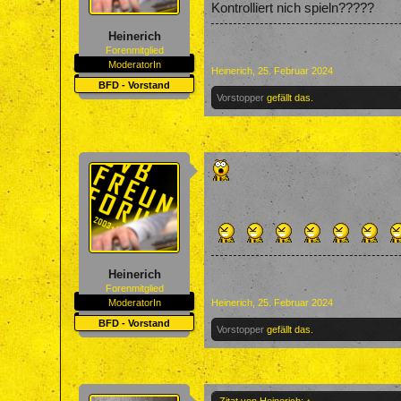
Kontrolliert nich spieln?????
Heinerich
Forenmitglied
ModeratorIn
Heinerich
,
25. Februar 2024
BFD - Vorstand
Vorstopper
gefällt das.
Heinerich
Forenmitglied
ModeratorIn
Heinerich
,
25. Februar 2024
BFD - Vorstand
Vorstopper
gefällt das.