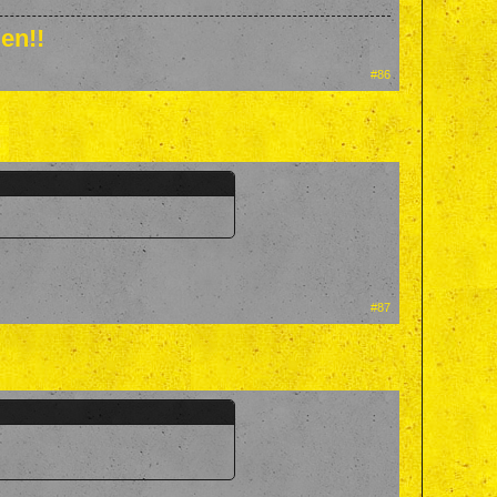
en!!
#86
#87