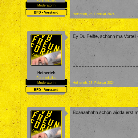
Forenmitglied
ModeratorIn
BFD - Vorstand
Heinerich
,
25. Februar 2024
Ey Du Feiffe, schonn ma Vorteil
Heinerich
Forenmitglied
ModeratorIn
Heinerich
,
25. Februar 2024
BFD - Vorstand
Boaaaahhhh schon widda erst 