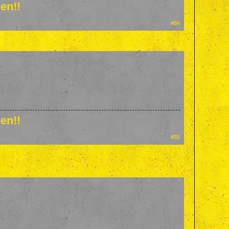
en!!
#84
en!!
#85