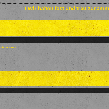
!!Wir halten fest und treu zusamm
chlafmodus?