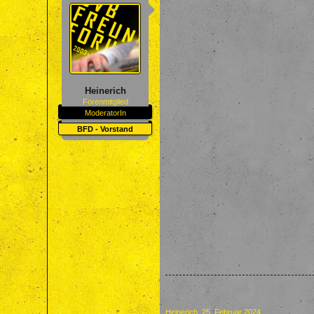
Heinerich
Forenmitglied
ModeratorIn
BFD - Vorstand
Heinerich
,
25. Februar 2024