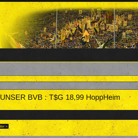
 - UNSER BVB : T$G 18,99 HoppHeim
am
,
12. Februar 2024
.
ter >