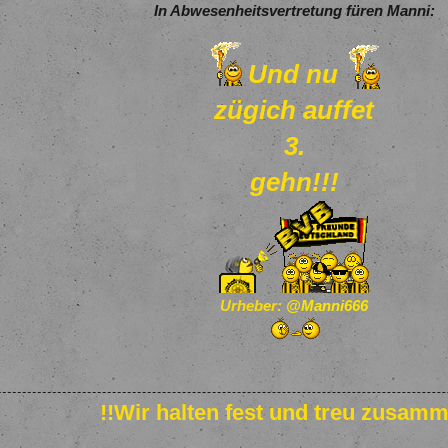
In Abwesenheitsvertretung füren Manni:
Und nu
zügich auffet
3.
gehn!!!
Urheber:
@Manni666
!!Wir halten fest und treu zusamm