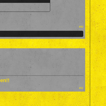
#90
en!!
#91