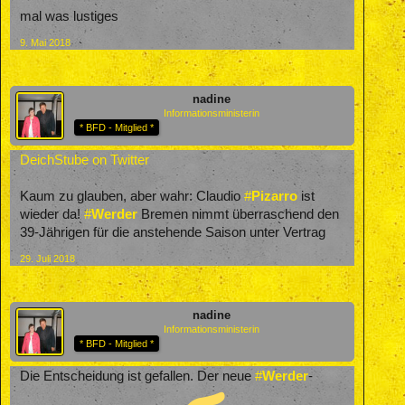
mal was lustiges
9. Mai 2018
nadine
Informationsministerin
* BFD - Mitglied *
DeichStube on Twitter
Kaum zu glauben, aber wahr: Claudio
#
Pizarro
ist
wieder da!
#
Werder
Bremen nimmt überraschend den
39-Jährigen für die anstehende Saison unter Vertrag
29. Juli 2018
nadine
Informationsministerin
* BFD - Mitglied *
Die Entscheidung ist gefallen. Der neue
#
Werder
-