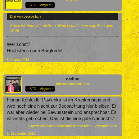
* BFD - Mitglied *
Zitat von george b.:
↑
Kruse ist einer ,der nicht zu allem ja und amen sagt.Eine gute
Wahl .
Wer sonst?
Höchstens noch Bargfrede!
8. August 2018
nadine
Informationsministerin
* BFD - Mitglied *
Florian Kohfeldt: "Pavlenka ist im Krankenhaus und
wird noch eine Nacht zur Beobachtung hier bleiben. Er
war aber wieder bei Bewusstsein und ansprechbar. Es
ist nichts gebrochen. Das ist die eine gute Nachricht."
Zuletzt von einem Moderator bearbeitet:
1. September 2018
1. September 2018