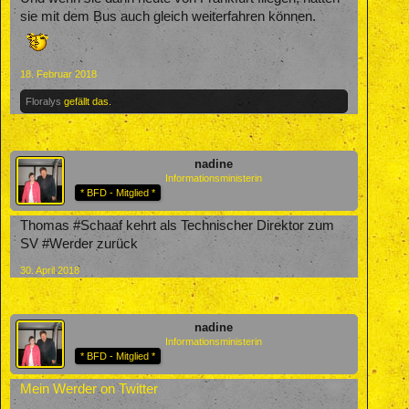
sie mit dem Bus auch gleich weiterfahren können.
18. Februar 2018
Floralys
gefällt das.
nadine
Informationsministerin
* BFD - Mitglied *
Thomas #Schaaf kehrt als Technischer Direktor zum
SV #Werder zurück
30. April 2018
nadine
Informationsministerin
* BFD - Mitglied *
Mein Werder on Twitter