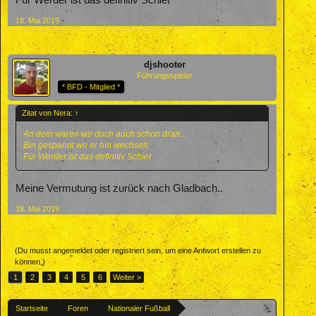
Für Werder ist das definitiv Schiet
18. Mai 2019
djshooter
Führungsspieler
* BFD - Mitglied *
Zitat von Nera:
↑
An dem waren wir doch auch schon dran...
Bin gespannt wo er hin wechselt.
Für Werder ist das definitiv Schiet
Meine Vermutung ist zurück nach Gladbach..
18. Mai 2019
(Du musst angemeldet oder registriert sein, um eine Antwort erstellen zu
können.)
1
2
3
4
5
6
Weiter >
Startseite
Foren
Nationaler Fußball