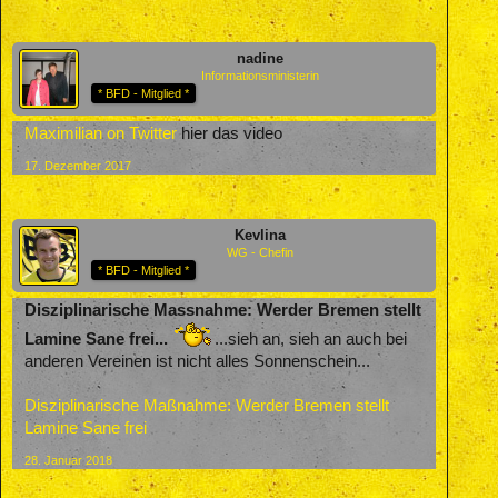
nadine
Informationsministerin
* BFD - Mitglied *
Maximilian on Twitter
hier das video
17. Dezember 2017
Kevlina
WG - Chefin
* BFD - Mitglied *
Disziplinarische Massnahme: Werder Bremen stellt
Lamine Sane frei...
...sieh an, sieh an auch bei
anderen Vereinen ist nicht alles Sonnenschein...
Disziplinarische Maßnahme: Werder Bremen stellt
Lamine Sane frei
28. Januar 2018