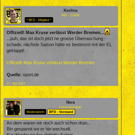
Kevlina
WG - Chefin
* BFD - Mitglied *
Offiziell! Max Kruse verlässt Werder Bremen...
...puh, das ist doch jetzt ne grosse Überraschung -
schade, nächste Saison hätte es bestimmt mit der EL
geklappt!
Offiziell! Max Kruse verlässt Werder Bremen
Quelle:
sport.de
17. Mai 2019
Nera
Leistungsträger
ModeratorIn
BFD - Vorstand
An dem waren wir doch auch schon dran...
Bin gespannt wo er hin wechselt.