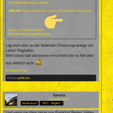
SV Werder Bremen on Twitter
#
Werder
muss aufgrund der starken Schneefälle eine Nacht
länger in Freiburg bleiben
http://svw.de/SchneeinFreiburg …
Lag wohl eher an der fehlenden Enteisungsanlage am
Lahrer Flughafen.
Weil soooo kalt und soooo verschneit war es hier jetzt
nun wirklich nicht.
18. Februar 2018
Floralys
gefällt das.
Salecha
Führungsspieler
ModeratorIn
* BFD - Mitglied *
Und wenn sie dann heute von Frankfurt fliegen, hätten