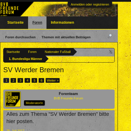
Anmelden oder registrieren
Startseite
Foren
Informationen
Foren durchsuchen
Themen mit aktuellen Beiträgen
Startseite
Foren
Nationaler Fußball
1. Bundesliga Männer
SV Werder Bremen
1
2
3
4
5
6
Weiter >
Forenteam
BVB Freunde Forum
ModeratorIn
Alles zum Thema "SV Werder Bremen" bitte
hier posten.
25. Juli 2017