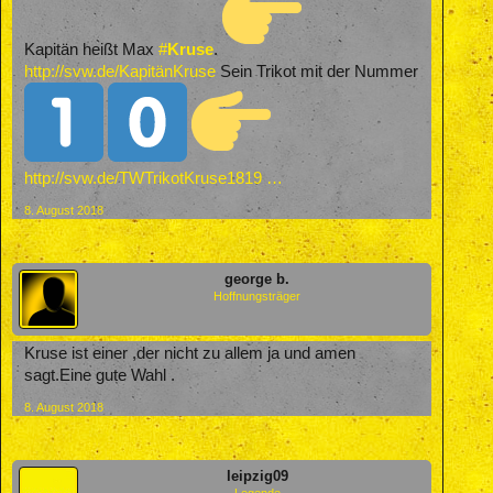
Kapitän heißt Max
#
Kruse
.
http://svw.de/KapitänKruse
Sein Trikot mit der Nummer
http://svw.de/TWTrikotKruse1819 …
8. August 2018
george b.
Hoffnungsträger
Kruse ist einer ,der nicht zu allem ja und amen
sagt.Eine gute Wahl .
8. August 2018
leipzig09
Legende