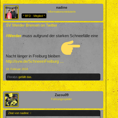
nadine
Informationsministerin
* BFD - Mitglied *
SV Werder Bremen on Twitter
#
Werder
muss aufgrund der starken Schneefälle eine
Nacht länger in Freiburg bleiben
http://svw.de/SchneeinFreiburg …
18. Februar 2018
Floralys
gefällt das.
Zazou09
Führungsspieler
Zitat von nadine:
↑