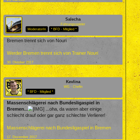
Salecha
Führungsspieler
ModeratorIn
* BFD - Mitglied *
Bremen trennt sich von Nouri
Werder Bremen trennt sich von Trainer Nouri
30. Oktober 2017
Kevlina
WG - Chefin
* BFD - Mitglied *
Massenschlägerei nach Bundesligaspiel in
Bremen...
...oha, da waren aber einige
schlecht drauf oder gar ganz schlechte Verlierer!
Massenschlägerei nach Bundesligaspiel in Bremen
17. Dezember 2017