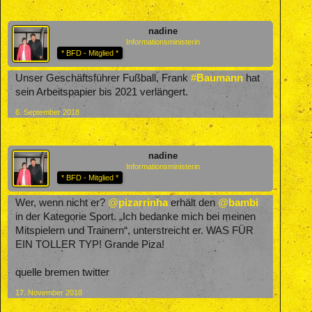
nadine
Informationsministerin
* BFD - Mitglied *
Unser Geschäftsführer Fußball, Frank
#
Baumann
hat
sein Arbeitspapier bis 2021 verlängert.
6. September 2018
nadine
Informationsministerin
* BFD - Mitglied *
Wer, wenn nicht er?
@
pizarrinha
erhält den
@
bambi
in der Kategorie Sport. „Ich bedanke mich bei meinen
Mitspielern und Trainern“, unterstreicht er. WAS FÜR
EIN TOLLER TYP! Grande Piza!
quelle bremen twitter
17. November 2018