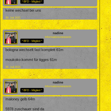
* BFD - Mitglied *
keine wechsel bei uns
30. Juli 2021
nadine
Informationsministerin
* BFD - Mitglied *
bologna wechselt fast komplett 61m
moukoko kommt für tigges 61m
30. Juli 2021
nadine
Informationsministerin
* BFD - Mitglied *
maloney gelb 64m
5978 zuschauer sind da