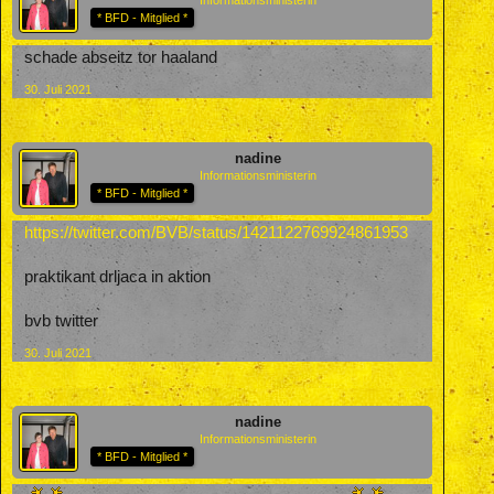
Informationsministerin
* BFD - Mitglied *
schade abseitz tor haaland
30. Juli 2021
nadine
Informationsministerin
* BFD - Mitglied *
https://twitter.com/BVB/status/1421122769924861953
praktikant drljaca in aktion
bvb twitter
30. Juli 2021
nadine
Informationsministerin
* BFD - Mitglied *