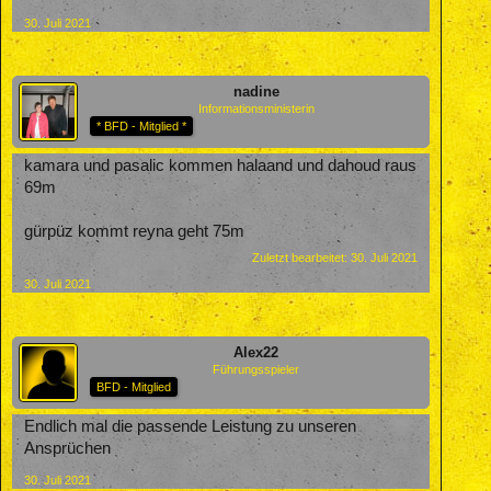
30. Juli 2021
nadine
Informationsministerin
* BFD - Mitglied *
kamara und pasalic kommen halaand und dahoud raus
69m
gürpüz kommt reyna geht 75m
Zuletzt bearbeitet:
30. Juli 2021
30. Juli 2021
Alex22
Führungsspieler
BFD - Mitglied
Endlich mal die passende Leistung zu unseren
Ansprüchen
30. Juli 2021