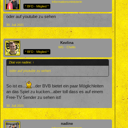
Informationsministerin
* BFD - Mitglied *
oder auf youtube zu sehen
30. Juli 2021
Kevlina
WG - Chefin
* BFD - Mitglied *
Zitat von nadine:
↑
oder auf youtube zu sehen
So ist es...
...der BVB bietet ein paar Möglichleiten
an das Spiel zu kucken...aber toll dass es auf einem
Free-TV Sender zu sehen ist!
30. Juli 2021
nadine