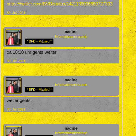
https://twitter.com/BVB/status/1421136036860727303
30. Juli 2021
nadine
Informationsministerin
* BFD - Mitglied *
ca 18:10 uhr gehts weiter
30. Juli 2021
nadine
Informationsministerin
* BFD - Mitglied *
weiter gehts
30. Juli 2021
nadine
Informationsministerin