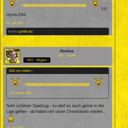
1:0
reyna 24m
30. Juli 2021
Kevlina
gefällt das.
Kevlina
WG - Chefin
* BFD - Mitglied *
Zitat von nadine:
↑
1:0 reyna 24m
Sehr schöner Spielzug - so darf es auch gerne in der
Liga gehen - da haben wir unser Dreamteam wieder...
30. Juli 2021