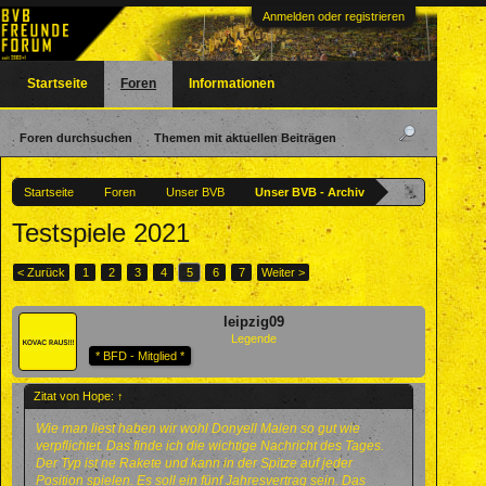
Anmelden oder registrieren
Startseite
Foren
Informationen
Foren durchsuchen
Themen mit aktuellen Beiträgen
Startseite
Foren
Unser BVB
Unser BVB - Archiv
Testspiele 2021
< Zurück
1
2
3
4
5
6
7
Weiter >
leipzig09
Legende
* BFD - Mitglied *
Zitat von Hope:
↑
Wie man liest haben wir wohl Donyell Malen so gut wie
verpflichtet. Das finde ich die wichtige Nachricht des Tages.
Der Typ ist ne Rakete und kann in der Spitze auf jeder
Position spielen. Es soll ein fünf Jahresvertrag sein. Das