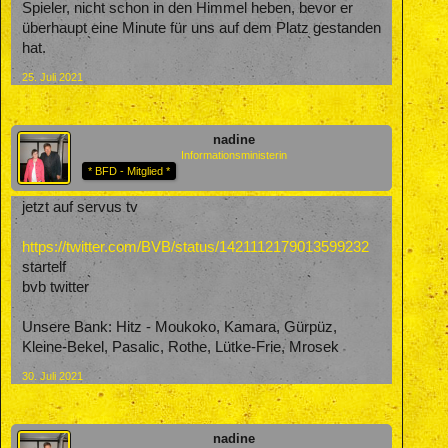
Spieler, nicht schon in den Himmel heben, bevor er
überhaupt eine Minute für uns auf dem Platz gestanden
hat.
25. Juli 2021
nadine
Informationsministerin
* BFD - Mitglied *
jetzt auf servus tv
https://twitter.com/BVB/status/1421112179013599232
startelf
bvb twitter
Unsere Bank: Hitz - Moukoko, Kamara, Gürpüz,
Kleine-Bekel, Pasalic, Rothe, Lütke-Frie, Mrosek
30. Juli 2021
nadine