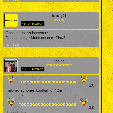
leipzig09
Legende
* BFD - Mitglied *
Ohne es überzubewerten:
Dahoud bester Mann auf dem Platz!
30. Juli 2021
nadine
Informationsministerin
* BFD - Mitglied *
2:0
maloney schönes kopfball tor 42m
3:0
dahoud 45m