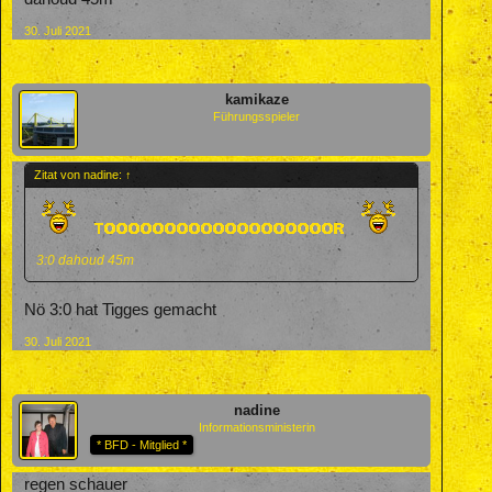
30. Juli 2021
kamikaze
Führungsspieler
Zitat von nadine:
↑
3:0 dahoud 45m
Nö 3:0 hat Tigges gemacht
30. Juli 2021
nadine
Informationsministerin
* BFD - Mitglied *
regen schauer