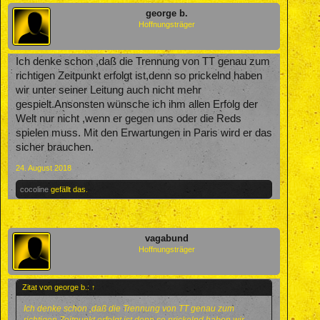
george b.
Hoffnungsträger
Ich denke schon ,daß die Trennung von TT genau zum
richtigen Zeitpunkt erfolgt ist,denn so prickelnd haben
wir unter seiner Leitung auch nicht mehr
gespielt.Ansonsten wünsche ich ihm allen Erfolg der
Welt nur nicht ,wenn er gegen uns oder die Reds
spielen muss. Mit den Erwartungen in Paris wird er das
sicher brauchen.
24. August 2018
cocoline
gefällt das.
vagabund
Hoffnungsträger
Zitat von george b.:
↑
Ich denke schon ,daß die Trennung von TT genau zum
richtigen Zeitpunkt erfolgt ist,denn so prickelnd haben wir