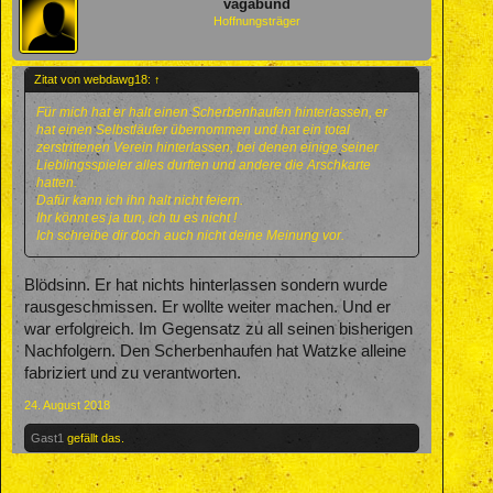
vagabund
Hoffnungsträger
Zitat von webdawg18:
↑
Für mich hat er halt einen Scherbenhaufen hinterlassen, er
hat einen Selbstläufer übernommen und hat ein total
zerstrittenen Verein hinterlassen, bei denen einige seiner
Lieblingsspieler alles durften und andere die Arschkarte
hatten.
Dafür kann ich ihn halt nicht feiern.
Ihr könnt es ja tun, ich tu es nicht !
Ich schreibe dir doch auch nicht deine Meinung vor.
Blödsinn. Er hat nichts hinterlassen sondern wurde
rausgeschmissen. Er wollte weiter machen. Und er
war erfolgreich. Im Gegensatz zu all seinen bisherigen
Nachfolgern. Den Scherbenhaufen hat Watzke alleine
fabriziert und zu verantworten.
24. August 2018
Gast1
gefällt das.