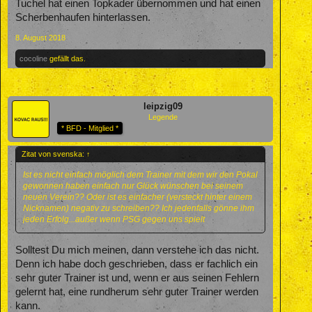
Tuchel hat einen Topkader übernommen und hat einen
Scherbenhaufen hinterlassen.
8. August 2018
cocoline
gefällt das.
leipzig09
Legende
* BFD - Mitglied *
Zitat von svenska:
↑
Ist es nicht einfach möglich dem Trainer mit dem wir den Pokal
gewonnen haben einfach nur Glück wünschen bei seinem
neuen Verein?? Oder ist es einfacher (versteckt hinter einem
Nicknamen) negativ zu schreiben?? Ich jedenfalls gönne ihm
jeden Erfolg...außer wenn PSG gegen uns spielt
Solltest Du mich meinen, dann verstehe ich das nicht.
Denn ich habe doch geschrieben, dass er fachlich ein
sehr guter Trainer ist und, wenn er aus seinen Fehlern
gelernt hat, eine rundherum sehr guter Trainer werden
kann.