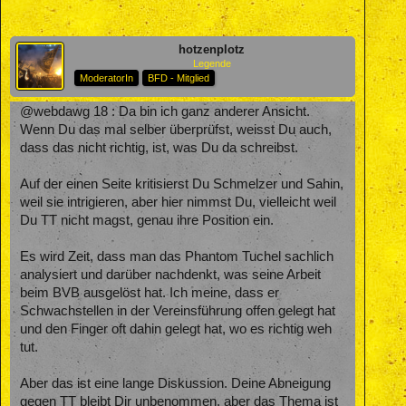
hotzenplotz
Legende
ModeratorIn
BFD - Mitglied
@webdawg 18 : Da bin ich ganz anderer Ansicht.
Wenn Du das mal selber überprüfst, weisst Du auch,
dass das nicht richtig, ist, was Du da schreibst.
Auf der einen Seite kritisierst Du Schmelzer und Sahin,
weil sie intrigieren, aber hier nimmst Du, vielleicht weil
Du TT nicht magst, genau ihre Position ein.
Es wird Zeit, dass man das Phantom Tuchel sachlich
analysiert und darüber nachdenkt, was seine Arbeit
beim BVB ausgelöst hat. Ich meine, dass er
Schwachstellen in der Vereinsführung offen gelegt hat
und den Finger oft dahin gelegt hat, wo es richtig weh
tut.
Aber das ist eine lange Diskussion. Deine Abneigung
gegen TT bleibt Dir unbenommen, aber das Thema ist