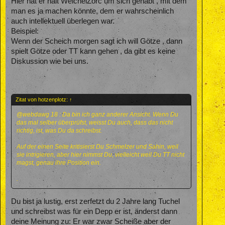
Hier hat er halt WeicheiZorc um sich gehabt , mit dem
man es ja machen könnte, dem er wahrscheinlich
auch intellektuell überlegen war.
Beispiel:
Wenn der Scheich morgen sagt ich will Götze , dann
spielt Götze oder TT kann gehen , da gibt es keine
Diskussion wie bei uns.
Zitat von hotzenplotz:
↑
@webdawg 18 : Da bin ich ganz anderer Ansicht. Wenn Du
das mal selber überprüfst, weisst Du auch, dass das nicht
richtig, ist, was Du da schreibst.
Auf der einen Seite kritisierst Du Schmelzer und Sahin, weil
sie intrigieren, aber hier nimmst Du, vielleicht weil Du TT nicht
magst, genau ihre Position ein.
.
Du bist ja lustig, erst zerfetzt du 2 Jahre lang Tuchel
und schreibst was für ein Depp er ist, änderst dann
deine Meinung zu: Er war zwar Scheiße aber der