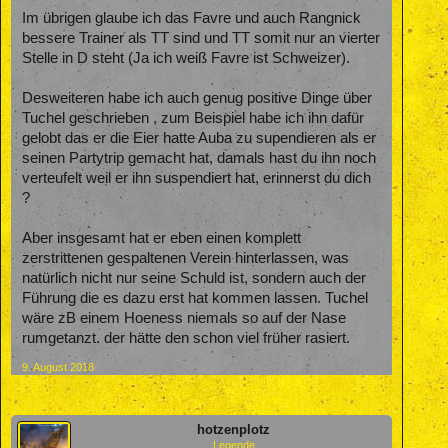
Im übrigen glaube ich das Favre und auch Rangnick
bessere Trainer als TT sind und TT somit nur an vierter
Stelle in D steht (Ja ich weiß Favre ist Schweizer).
Desweiteren habe ich auch genug positive Dinge über
Tuchel geschrieben , zum Beispiel habe ich ihn dafür
gelobt das er die Eier hatte Auba zu supendieren als er
seinen Partytrip gemacht hat, damals hast du ihn noch
verteufelt weil er ihn suspendiert hat, erinnerst du dich
?
Aber insgesamt hat er eben einen komplett
zerstrittenen gespaltenen Verein hinterlassen, was
natürlich nicht nur seine Schuld ist, sondern auch der
Führung die es dazu erst hat kommen lassen. Tuchel
wäre zB einem Hoeness niemals so auf der Nase
rumgetanzt. der hätte den schon viel früher rasiert.
9. August 2018
hotzenplotz
Legende