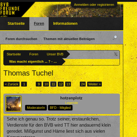
Anmelden oder registrieren
Startseite
Foren
Informationen
Foren durchsuchen
Themen mit aktuellen Beiträgen
Startseite
Foren
Unser BVB
Was macht eigentlich ... ? - Ehemalige BVBler
Thomas Tuchel
< Zurück
1
←
9
10
11
12
13
→
24
Weiter >
hotzenplotz
Legende
ModeratorIn
BFD - Mitglied
Sehe ich genau so. Trotz seiner, erstaunlichen,
Verdienste für den BVB wird TT hier andauernd klein
geredet. Mißgunst und Häme liest sich aus vielen