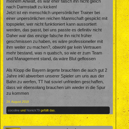
meinem Anwalt, es war eher falsch ihn nicht gleich
nach Darmstadt zu kicken!
Jetzt ist ein menschlich unpersönlicher Trainer bei
einer unpersönlichen reichen Mannschaft gespickt mit
topspieler, wer nicht funktioniert kann aussortiert
werden, das passt, bei uns passte es definitiv nicht
Daher war das einzige falsche ihn nicht früher
geschmissen zu haben, es wäre professioneller mit
ihm weiter zu machen?, obwohl gar kein Vertrauen
mehr bestand, was n quatsch, so wie er zum Team
und Management stand, da wäre Blut geflossen
Als Klopp die Bayern ärgerte brauchten die auch gut 2
Jahre inkl abwerben unserer Spieler um uns aus der
Bahn zu werfen, TT hat soviel unfrieden geschaffen,
dass wir ebensolang brauchen um wieder in die Spur
zu kommen
24. August 2018
cocoline
und
Nonick79
gefällt das.