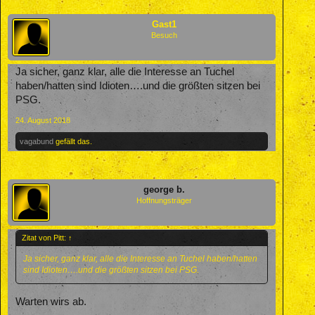
Gast1
Besuch
Ja sicher, ganz klar, alle die Interesse an Tuchel
haben/hatten sind Idioten….und die größten sitzen bei
PSG.
24. August 2018
vagabund
gefällt das.
george b.
Hoffnungsträger
Zitat von Pitt:
↑
Ja sicher, ganz klar, alle die Interesse an Tuchel haben/hatten
sind Idioten….und die größten sitzen bei PSG.
Warten wirs ab.