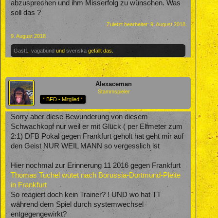
abzusprechen und ihm Misserfolg zu wünschen. Was
soll das ?
Zuletzt bearbeitet:
9. August 2018
9. August 2018
Gast1
,
vagabund
und
svenska
gefällt das.
Alexaceman
Stammspieler
* BFD - Mitglied *
Sorry aber diese Bewunderung von diesem
Schwachkopf nur weil er mit Glück ( per Elfmeter zum
2:1) DFB Pokal gegen Frankfurt geholt hat geht mir auf
den Geist NUR WEIL MANN so vergesslich ist
Hier nochmal zur Erinnerung 11 2016 gegen Frankfurt
Thomas Tuchel wütet nach Borussia-Dortmund-Pleite
in Frankfurt
So reagiert doch kein Trainer? ! UND wo hat TT
während dem Spiel durch systemwechsel
entgegengewirkt?