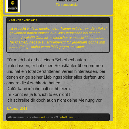
webdawg18
Führungsspieler
Zitat von svenska:
↑
Ist es nicht einfach möglich dem Trainer mit dem wir den Pokal
gewonnen haben einfach nur Glück wünschen bei seinem
neuen Verein?? Oder ist es einfacher (versteckt hinter einem
Nicknamen) negativ zu schreiben?? Ich jedenfalls gönne ihm
jeden Erfolg...außer wenn PSG gegen uns spielt
Für mich hat er halt einen Scherbenhaufen
hinterlassen, er hat einen Selbstläufer übernommen
und hat ein total zerstrittenen Verein hinterlassen, bei
denen einige seiner Lieblingsspieler alles durften und
andere die Arschkarte hatten.
Dafür kann ich ihn halt nicht feiern.
Ihr könnt es ja tun, ich tu es nicht !
Ich schreibe dir doch auch nicht deine Meinung vor.
8. August 2018
Alexaceman
,
cocoline
und
Zazou09
gefällt das.