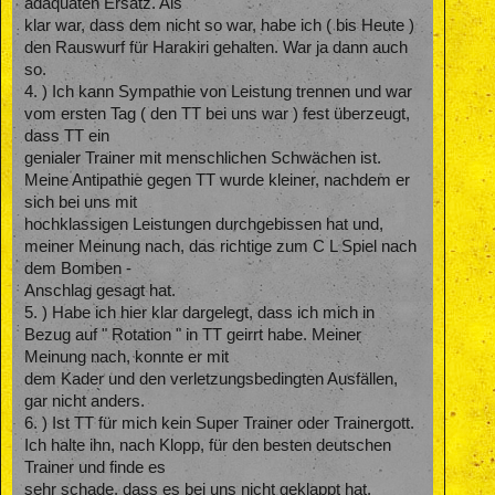
adäquaten Ersatz. Als
klar war, dass dem nicht so war, habe ich ( bis Heute )
den Rauswurf für Harakiri gehalten. War ja dann auch
so.
4. ) Ich kann Sympathie von Leistung trennen und war
vom ersten Tag ( den TT bei uns war ) fest überzeugt,
dass TT ein
genialer Trainer mit menschlichen Schwächen ist.
Meine Antipathie gegen TT wurde kleiner, nachdem er
sich bei uns mit
hochklassigen Leistungen durchgebissen hat und,
meiner Meinung nach, das richtige zum C L Spiel nach
dem Bomben -
Anschlag gesagt hat.
5. ) Habe ich hier klar dargelegt, dass ich mich in
Bezug auf " Rotation " in TT geirrt habe. Meiner
Meinung nach, konnte er mit
dem Kader und den verletzungsbedingten Ausfällen,
gar nicht anders.
6. ) Ist TT für mich kein Super Trainer oder Trainergott.
Ich halte ihn, nach Klopp, für den besten deutschen
Trainer und finde es
sehr schade, dass es bei uns nicht geklappt hat.