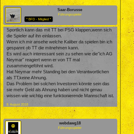
Saar-Borusse
Führungsspieler
* BFD - Mitglied *
Sportlich kann das mit TT bei PSG klappen,wenn sich
die Spieler auf ihn einlassen.
Wenn ich mir ansehe welche Kaliber da spielen bin ich
gespannt ob TT die mitnehmen kann.
Es wird auch interessant sein zu sehen wie die"ich AG
Neymar" reagiert wenn er von TT mal
zusammengeföhnt wird.
Hat Neymar mehr Standing bei den Verantwortlichen
als TT,keine Ahnung.
Das Problem bei solchen Investoren könnte sein das
sie mehr Geld als Ahnung haben und nicht genau
wissen wie wichtig eine funktionierende Mannschaft ist.
8. August 2018
webdawg18
Führungsspieler