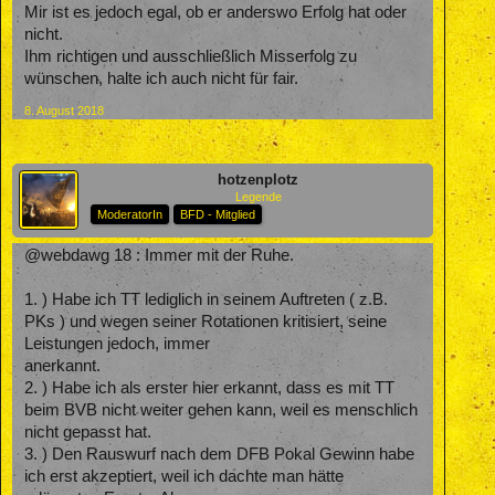
Mir ist es jedoch egal, ob er anderswo Erfolg hat oder
nicht.
Ihm richtigen und ausschließlich Misserfolg zu
wünschen, halte ich auch nicht für fair.
8. August 2018
hotzenplotz
Legende
ModeratorIn
BFD - Mitglied
@webdawg 18 : Immer mit der Ruhe.
1. ) Habe ich TT lediglich in seinem Auftreten ( z.B.
PKs ) und wegen seiner Rotationen kritisiert, seine
Leistungen jedoch, immer
anerkannt.
2. ) Habe ich als erster hier erkannt, dass es mit TT
beim BVB nicht weiter gehen kann, weil es menschlich
nicht gepasst hat.
3. ) Den Rauswurf nach dem DFB Pokal Gewinn habe
ich erst akzeptiert, weil ich dachte man hätte