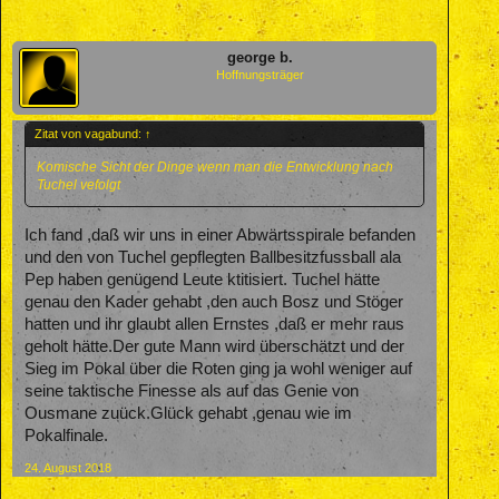
george b.
Hoffnungsträger
Zitat von vagabund:
↑
Komische Sicht der Dinge wenn man die Entwicklung nach
Tuchel vefolgt
Ich fand ,daß wir uns in einer Abwärtsspirale befanden
und den von Tuchel gepflegten Ballbesitzfussball ala
Pep haben genügend Leute ktitisiert. Tuchel hätte
genau den Kader gehabt ,den auch Bosz und Stöger
hatten und ihr glaubt allen Ernstes ,daß er mehr raus
geholt hätte.Der gute Mann wird überschätzt und der
Sieg im Pokal über die Roten ging ja wohl weniger auf
seine taktische Finesse als auf das Genie von
Ousmane zuück.Glück gehabt ,genau wie im
Pokalfinale.
24. August 2018