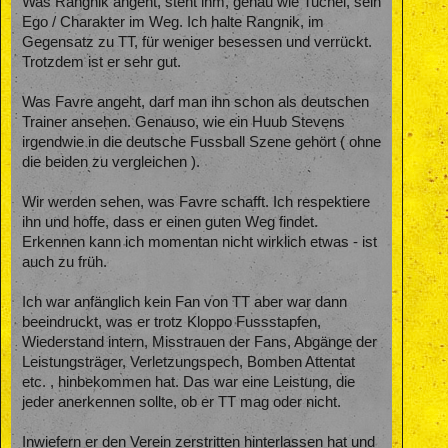
Was Rangnik angeht, steht ihm, genau wie Tuchel, sein
Ego / Charakter im Weg. Ich halte Rangnik, im
Gegensatz zu TT, für weniger besessen und verrückt.
Trotzdem ist er sehr gut.
Was Favre angeht, darf man ihn schon als deutschen
Trainer ansehen. Genauso, wie ein Huub Stevens
irgendwie in die deutsche Fussball Szene gehört ( ohne
die beiden zu vergleichen ).
Wir werden sehen, was Favre schafft. Ich respektiere
ihn und hoffe, dass er einen guten Weg findet.
Erkennen kann ich momentan nicht wirklich etwas - ist
auch zu früh.
Ich war anfänglich kein Fan von TT aber war dann
beeindruckt, was er trotz Kloppo Fussstapfen,
Wiederstand intern, Misstrauen der Fans, Abgänge der
Leistungsträger, Verletzungspech, Bomben Attentat
etc. , hinbekommen hat. Das war eine Leistung, die
jeder anerkennen sollte, ob er TT mag oder nicht.
Inwiefern er den Verein zerstritten hinterlassen hat und