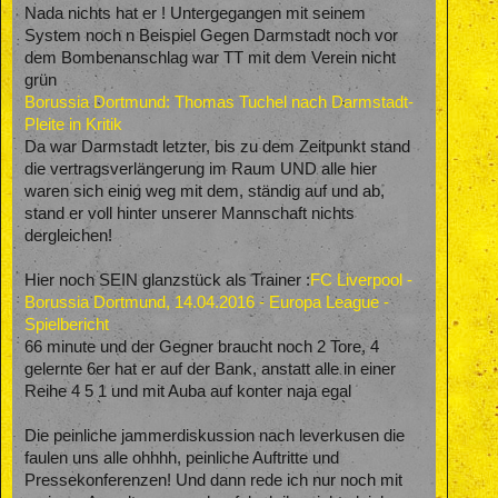
Nada nichts hat er ! Untergegangen mit seinem
System noch n Beispiel Gegen Darmstadt noch vor
dem Bombenanschlag war TT mit dem Verein nicht
grün
Borussia Dortmund: Thomas Tuchel nach Darmstadt-
Pleite in Kritik
Da war Darmstadt letzter, bis zu dem Zeitpunkt stand
die vertragsverlängerung im Raum UND alle hier
waren sich einig weg mit dem, ständig auf und ab,
stand er voll hinter unserer Mannschaft nichts
dergleichen!
Hier noch SEIN glanzstück als Trainer :
FC Liverpool -
Borussia Dortmund, 14.04.2016 - Europa League -
Spielbericht
66 minute und der Gegner braucht noch 2 Tore, 4
gelernte 6er hat er auf der Bank, anstatt alle in einer
Reihe 4 5 1 und mit Auba auf konter naja egal
Die peinliche jammerdiskussion nach leverkusen die
faulen uns alle ohhhh, peinliche Auftritte und
Pressekonferenzen! Und dann rede ich nur noch mit