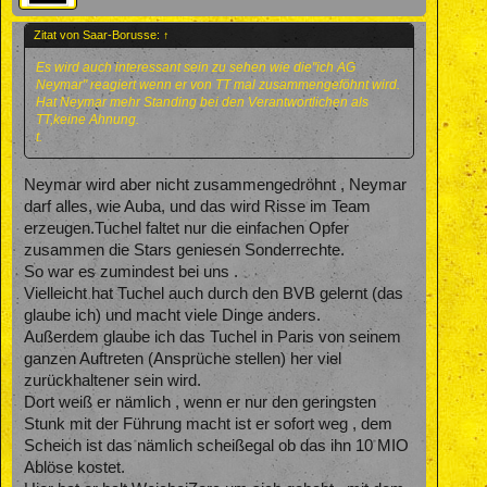
Zitat von Saar-Borusse:
↑
Es wird auch interessant sein zu sehen wie die"ich AG
Neymar" reagiert wenn er von TT mal zusammengeföhnt wird.
Hat Neymar mehr Standing bei den Verantwortlichen als
TT,keine Ahnung.
t.
Neymar wird aber nicht zusammengedröhnt , Neymar
darf alles, wie Auba, und das wird Risse im Team
erzeugen.Tuchel faltet nur die einfachen Opfer
zusammen die Stars geniesen Sonderrechte.
So war es zumindest bei uns .
Vielleicht hat Tuchel auch durch den BVB gelernt (das
glaube ich) und macht viele Dinge anders.
Außerdem glaube ich das Tuchel in Paris von seinem
ganzen Auftreten (Ansprüche stellen) her viel
zurückhaltener sein wird.
Dort weiß er nämlich , wenn er nur den geringsten
Stunk mit der Führung macht ist er sofort weg , dem
Scheich ist das nämlich scheißegal ob das ihn 10 MIO
Ablöse kostet.