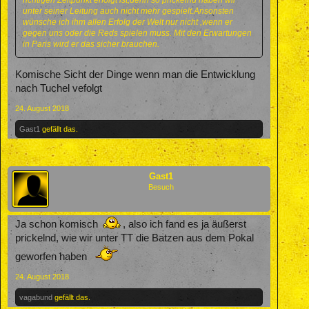
unter seiner Leitung auch nicht mehr gespielt.Ansonsten
wünsche ich ihm allen Erfolg der Welt nur nicht ,wenn er
gegen uns oder die Reds spielen muss. Mit den Erwartungen
in Paris wird er das sicher brauchen.
Komische Sicht der Dinge wenn man die Entwicklung
nach Tuchel vefolgt
24. August 2018
Gast1
gefällt das.
Gast1
Besuch
Ja schon komisch
, also ich fand es ja äußerst
prickelnd, wie wir unter TT die Batzen aus dem Pokal
geworfen haben
24. August 2018
vagabund
gefällt das.