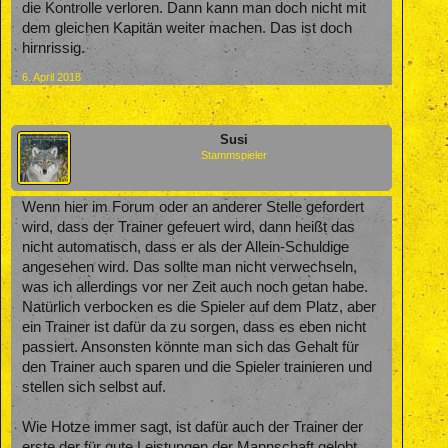
die Kontrolle verloren. Dann kann man doch nicht mit
dem gleichen Kapitän weiter machen. Das ist doch
hirnrissig.
6. April 2018
Susi
Stammspieler
Wenn hier im Forum oder an anderer Stelle gefordert
wird, dass der Trainer gefeuert wird, dann heißt das
nicht automatisch, dass er als der Allein-Schuldige
angesehen wird. Das sollte man nicht verwechseln,
was ich allerdings vor ner Zeit auch noch getan habe.
Natürlich verbocken es die Spieler auf dem Platz, aber
ein Trainer ist dafür da zu sorgen, dass es eben nicht
passiert. Ansonsten könnte man sich das Gehalt für
den Trainer auch sparen und die Spieler trainieren und
stellen sich selbst auf.
Wie Hotze immer sagt, ist dafür auch der Trainer der
erste der für gute Leistungen der Mannschaft gelobt