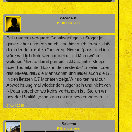
george b.
Hoffnungsträger
Bei unserem verquern Gehaltsgefüge ist Stöger ja
ganz sicher aussen vor.Ich lese hier auch immer ,daß
der oder der nicht zu "unserem Niveau "passt und ich
wäre wirklich froh ,wenn mir einer erklären würde
welches Niveau damit gemeint ist.Das unter Kloppo
oder Tuchel,unter Bosz in den ersten6-7 Spielen ,oder
das Niveau,daß die Mannschaft und leider auch die GL
in den lletzten 6/7 Monaten zeigt.Wir sollten mal zur
Abwechslung mal wieder demütiger sein und nicht von
Niveau sprechen wo keins vorhanden ist. Stellen wir
uns der Realität ,dann kann es nur besser werden.
6. April 2018
Salecha
Führungsspieler