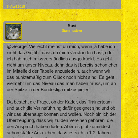
6. April 2018
Susi
Stammspieler
@George: Vielleicht meinst du mich, wenn ja habe ich
nicht das Gefühl, dass du mich verstanden hast, oder
ich hab mich missverständlich ausgedrückt. Es geht
nicht um unser Niveau, denn das ist bereits schon eher
im Mittelfeld der Tabelle anzusiedeln, auch wenn wir
das punktemäßig zum Glück noch nicht sind. Es geht
vielmehr um das Niveau das man haben muss, um an
der Spitze in der Bundesliga mitzuspielen.
Da besteht die Frage, ob der Kader, das Trainerteam
und auch die Verinsführung dafür geeignet sind und ob
wir das überhaupt können und wollen. Noch bin ich der
Überzeugung, dass wir zu den Vereinen gehören, die
den Anspruch haben dürfen. Aber es gibt zumindest
schon starke Anzeichen, dass es sich in 1-2 Jahren