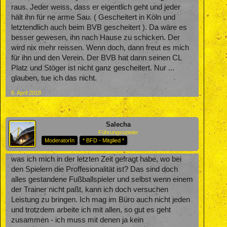
raus. Jeder weiss, dass er eigentlich geht und jeder
hält ihn für ne arme Sau. ( Gescheitert in Köln und
letztendlich auch beim BVB gescheitert ). Da wäre es
besser gewesen, ihn nach Hause zu schicken. Der
wird nix mehr reissen. Wenn doch, dann freut es mich
für ihn und den Verein. Der BVB hat dann seinen CL
Platz und Stöger ist nicht ganz gescheitert. Nur ...
glauben, tue ich das nicht.
6. April 2018
Salecha
Führungsspieler
ModeratorIn
* BFD - Mitglied *
was ich mich in der letzten Zeit gefragt habe, wo bei
den Spielern die Proffesionalität ist? Das sind doch
alles gestandene Fußballspieler und selbst wenn einem
der Trainer nicht paßt, kann ich doch versuchen
Leistung zu bringen. Ich mag im Büro auch nicht jeden
und trotzdem arbeite ich mit allen, so gut es geht
zusammen - ich muss mit denen ja kein