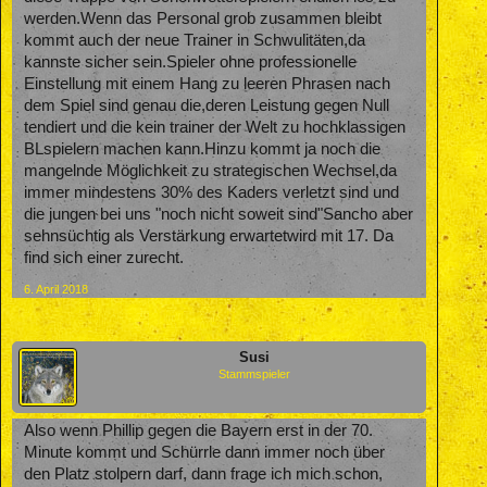
werden.Wenn das Personal grob zusammen bleibt
kommt auch der neue Trainer in Schwulitäten,da
kannste sicher sein.Spieler ohne professionelle
Einstellung mit einem Hang zu leeren Phrasen nach
dem Spiel sind genau die,deren Leistung gegen Null
tendiert und die kein trainer der Welt zu hochklassigen
BLspielern machen kann.Hinzu kommt ja noch die
mangelnde Möglichkeit zu strategischen Wechsel,da
immer mindestens 30% des Kaders verletzt sind und
die jungen bei uns "noch nicht soweit sind"Sancho aber
sehnsüchtig als Verstärkung erwartetwird mit 17. Da
find sich einer zurecht.
6. April 2018
Susi
Stammspieler
Also wenn Phillip gegen die Bayern erst in der 70.
Minute kommt und Schürrle dann immer noch über
den Platz stolpern darf, dann frage ich mich schon,