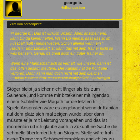
george b.
Hoffnungsträger
Zitat von hotzenplotz:
↑
@ george b. : Das ist wirklich Unsinn. Aber, anscheinend,
kann Dir da keiner helfen. Wenn Du meinst, dass das so im
Fussball läuft - meinetwegen. Schon alleine wenn ein "
Haufen " undiszipliniert ist, kann das mit dem Trainer nicht so
weit her sein. Genau da greift doch ein guter Trainer an.
Wenn eine Mannschaft sich so verhält, wie unsere, dann ist
das, offen gesagt, Meuterei. Der Kapitän hat die Kontrolle
verloren. Dann kann man doch nicht mit dem gleichen
Klicke in dieses Feld, um es in vollständiger Größe anzuzeigen.
Kapitän weiter machen. Das ist doch hirnrissig.
Stöger bleibt ja sicher nicht länger als bis zum
Sainende ,und komme mir bittekeiner mit irgendso
einem Schleifer wie Magath für die letzten 6
Spiele.Ansonsten wäre es angebracht,wenn dr Kapitän
auf dem platz sich mal zeigen würde ,aber dann
müsste er ja mit Leistung vorangehen und das ist
momentan ud ich glaube auch in Zukunft ne Sache die
schmelle überfordert.Ich an Stögers Stelle wäre froh
diese Truppe von Schönwetterspielern endlich los zu