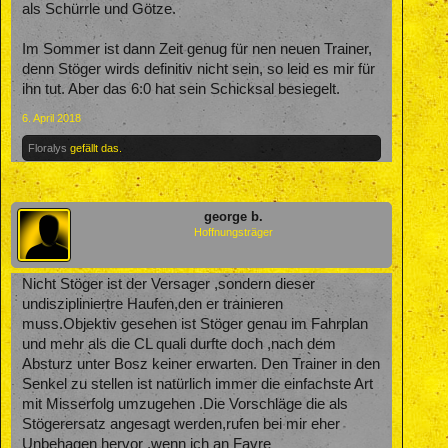
als Schürrle und Götze.
Im Sommer ist dann Zeit genug für nen neuen Trainer,
denn Stöger wirds definitiv nicht sein, so leid es mir für
ihn tut. Aber das 6:0 hat sein Schicksal besiegelt.
6. April 2018
Floralys
gefällt das.
george b.
Hoffnungsträger
Nicht Stöger ist der Versager ,sondern dieser
undiszipliniertre Haufen,den er trainieren
muss.Objektiv gesehen ist Stöger genau im Fahrplan
und mehr als die CL quali durfte doch ,nach dem
Absturz unter Bosz keiner erwarten. Den Trainer in den
Senkel zu stellen ist natürlich immer die einfachste Art
mit Misserfolg umzugehen .Die Vorschläge die als
Stögerersatz angesagt werden,rufen bei mir eher
Unbehagen hervor ,wenn ich an Favre