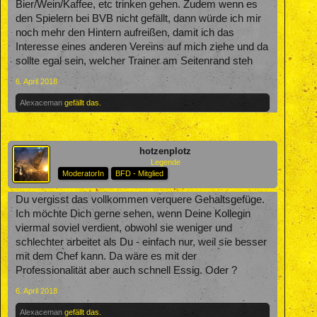
Bier/Wein/Kaffee, etc trinken gehen. Zudem wenn es
den Spielern bei BVB nicht gefällt, dann würde ich mir
noch mehr den Hintern aufreißen, damit ich das
Interesse eines anderen Vereins auf mich ziehe und da
sollte egal sein, welcher Trainer am Seitenrand steh
6. April 2018
Alexaceman
gefällt das.
hotzenplotz
Legende
ModeratorIn
BFD - Mitglied
Du vergisst das vollkommen verquere Gehaltsgefüge.
Ich möchte Dich gerne sehen, wenn Deine Kollegin
viermal soviel verdient, obwohl sie weniger und
schlechter arbeitet als Du - einfach nur, weil sie besser
mit dem Chef kann. Da wäre es mit der
Professionalität aber auch schnell Essig. Oder ?
6. April 2018
Alexaceman
gefällt das.