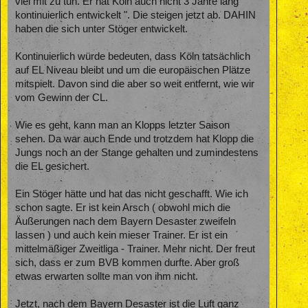
viel mit zu tun. Er hat Köln auch nicht 3 Jahre lang "
kontinuierlich entwickelt ". Die steigen jetzt ab. DAHIN
haben die sich unter Stöger entwickelt.
Kontinuierlich würde bedeuten, dass Köln tatsächlich
auf EL Niveau bleibt und um die europäischen Plätze
mitspielt. Davon sind die aber so weit entfernt, wie wir
vom Gewinn der CL.
Wie es geht, kann man an Klopps letzter Saison
sehen. Da war auch Ende und trotzdem hat Klopp die
Jungs noch an der Stange gehalten und zumindestens
die EL gesichert.
Ein Stöger hätte und hat das nicht geschafft. Wie ich
schon sagte. Er ist kein Arsch ( obwohl mich die
Äußerungen nach dem Bayern Desaster zweifeln
lassen ) und auch kein mieser Trainer. Er ist ein
mittelmäßiger Zweitliga - Trainer. Mehr nicht. Der freut
sich, dass er zum BVB kommen durfte. Aber groß
etwas erwarten sollte man von ihm nicht.
Jetzt, nach dem Bayern Desaster ist die Luft ganz