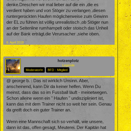
denke.Dreschen wir mal lieber auf die ein ,die es
verdient haben und von Stöger zu verlangen ,diesen
runtergerockten Haufen möglicherweise zum Gewinn
der EL zu führen ist völlig unrealistisch ,ob Stöger nun
an der Seitenline rumhampelt oder stoisch das Unheil
auf der Bank erträgt.die Verursacher ,siehe oben.
6. April 2018
hotzenplotz
Legende
ModeratorIn
BFD - Mitglied
@ george b. : Das ist wirklich Unsinn. Aber,
anscheinend, kann Dir da keiner helfen. Wenn Du
meinst, dass das so im Fussball läuft - meinetwegen.
Schon alleine wenn ein " Haufen " undiszipliniert ist,
kann das mit dem Trainer nicht so weit her sein. Genau
da greift doch ein guter Trainer an.
Wenn eine Mannschaft sich so verhält, wie unsere,
dann ist das, offen gesagt, Meuterei. Der Kapitän hat