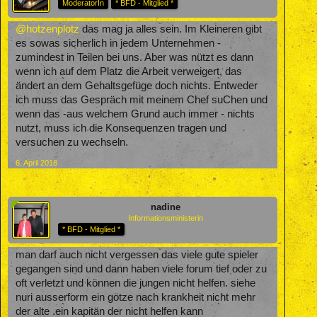
ModeratorIn
* BFD - Mitglied *
@hotzenplotz
das mag ja alles sein. Im Kleineren gibt
es sowas sicherlich in jedem Unternehmen -
zumindest in Teilen bei uns. Aber was nützt es dann
wenn ich auf dem Platz die Arbeit verweigert, das
ändert an dem Gehaltsgefüge doch nichts. Entweder
ich muss das Gespräch mit meinem Chef suChen und
wenn das -aus welchem Grund auch immer - nichts
nutzt, muss ich die Konsequenzen tragen und
versuchen zu wechseln.
6. April 2018
nadine
Informationsministerin
* BFD - Mitglied *
man darf auch nicht vergessen das viele gute spieler
gegangen sind und dann haben viele forum tief oder zu
oft verletzt und können die jungen nicht helfen. siehe
nuri ausserform ein götze nach krankheit nicht mehr
der alte .ein kapitän der nicht helfen kann