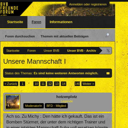
Anmelden oder registrieren
Startseite
Foren
Informationen
Foren durchsuchen
Themen mit aktuellen Beiträgen
Startseite
Foren
Unser BVB
Unser BVB - Archiv
Unsere Mannschaft I
Status des Themas:
Es sind keine weiteren Antworten möglich.
< Zurück
1
←
10
11
12
13
14
→
140
Weiter >
hotzenplotz
Legende
ModeratorIn
BFD - Mitglied
Ach so. Zu Michy : Den hätte ich gekauft. Das ist ein
Bomben Stürmer, der unter dem richtigen Trainer und
in einer intakten Mannschaft Auba voll ersetzen könnte.