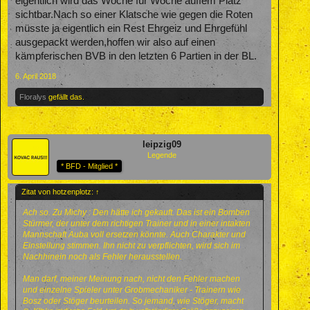
eigentlich wird das Woche für Woche auffem Platz
sichtbar.Nach so einer Klatsche wie gegen die Roten
müsste ja eigentlich ein Rest Ehrgeiz und Ehrgefühl
ausgepackt werden,hoffen wir also auf einen
kämpferischen BVB in den letzten 6 Partien in der BL.
6. April 2018
Floralys
gefällt das.
leipzig09
Legende
* BFD - Mitglied *
Zitat von hotzenplotz:
↑
Ach so. Zu Michy : Den hätte ich gekauft. Das ist ein Bomben
Stürmer, der unter dem richtigen Trainer und in einer intakten
Mannschaft Auba voll ersetzen könnte. Auch Charakter und
Einstellung stimmen. Ihn nicht zu verpflichten, wird sich im
Nachhinein noch als Fehler herausstellen.
Man darf, meiner Meinung nach, nicht den Fehler machen
und einzelne Spieler unter Grobmechaniker - Trainern wie
Bosz oder Stöger beurteilen. So jemand, wie Stöger, macht