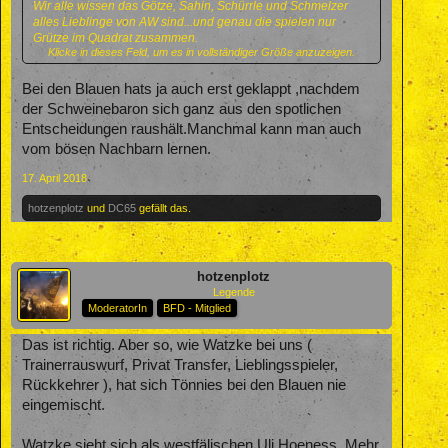
Wir alle wissen das Götze, Sahin, Schürrle und Schmelzer
alles Lieblinge von AW sind...und genau die spielen nur
Grütze im Quadrat zusammen.
Klicke in dieses Feld, um es in vollständiger Größe anzuzeigen.
Die können jeden Trainer absägen der nicht das tut was sie
wollen. Warum ist Schmelzer trotz Unterirdischer Leistungen
Bei den Blauen hats ja auch erst geklappt ,nachdem
immer noch Kapitän ???
der Schweinebaron sich ganz aus den spotlichen
Entscheidungen raushält.Manchmal kann man auch
vom bösen Nachbarn lernen.
17. April 2018
hotzenplotz
und
DC65
gefällt das.
hotzenplotz
Legende
ModeratorIn
BFD - Mitglied
Das ist richtig. Aber so, wie Watzke bei uns (
Trainerrauswurf, Privat Transfer, Lieblingsspieler,
Rückkehrer ), hat sich Tönnies bei den Blauen nie
eingemischt.
Watzke sieht sich als westfälischen Uli Hoeness. Mehr