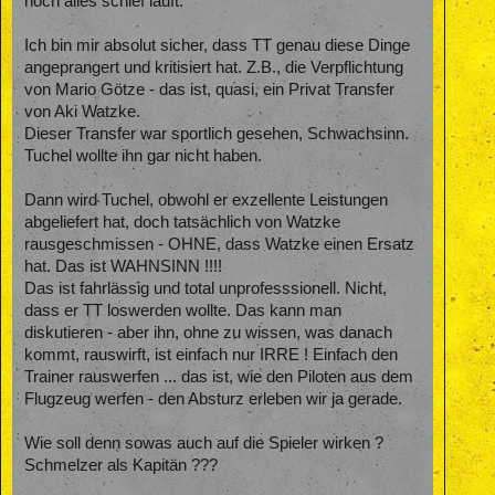
noch alles schief läuft.
Ich bin mir absolut sicher, dass TT genau diese Dinge
angeprangert und kritisiert hat. Z.B., die Verpflichtung
von Mario Götze - das ist, quasi, ein Privat Transfer
von Aki Watzke.
Dieser Transfer war sportlich gesehen, Schwachsinn.
Tuchel wollte ihn gar nicht haben.
Dann wird Tuchel, obwohl er exzellente Leistungen
abgeliefert hat, doch tatsächlich von Watzke
rausgeschmissen - OHNE, dass Watzke einen Ersatz
hat. Das ist WAHNSINN !!!!
Das ist fahrlässig und total unprofesssionell. Nicht,
dass er TT loswerden wollte. Das kann man
diskutieren - aber ihn, ohne zu wissen, was danach
kommt, rauswirft, ist einfach nur IRRE ! Einfach den
Trainer rauswerfen ... das ist, wie den Piloten aus dem
Flugzeug werfen - den Absturz erleben wir ja gerade.
Wie soll denn sowas auch auf die Spieler wirken ?
Schmelzer als Kapitän ???