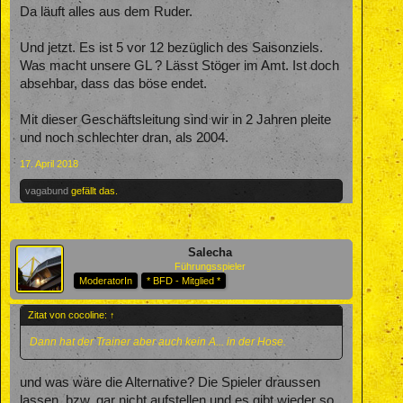
Da läuft alles aus dem Ruder.
Und jetzt. Es ist 5 vor 12 bezüglich des Saisonziels.
Was macht unsere GL ? Lässt Stöger im Amt. Ist doch
absehbar, dass das böse endet.
Mit dieser Geschäftsleitung sind wir in 2 Jahren pleite
und noch schlechter dran, als 2004.
17. April 2018
vagabund
gefällt das.
Salecha
Führungsspieler
ModeratorIn
* BFD - Mitglied *
Zitat von cocoline:
↑
Dann hat der Trainer aber auch kein A... in der Hose.
und was wäre die Alternative? Die Spieler draussen
lassen, bzw. gar nicht aufstellen und es gibt wieder so