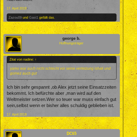
17. April 2018
Zazou09
und
Gast1
gefällt das.
george b.
Hoffnungsträger
Zitat von nadine:
↑
yamo war auch nicht schlecht vor seine verletzung ishak und
gomez auch gut
Ich bin sehr gespannt ,ob Alex jetzt seine Einsatzzeiten
bekommt. Ich befürchte aber ,man wird auf den
Weltmeister setzen.Wer so teuer war muss einfach gut
sein,selbst wenn er bisher alles schuldig geblieben ist.
17. April 2018
DC65