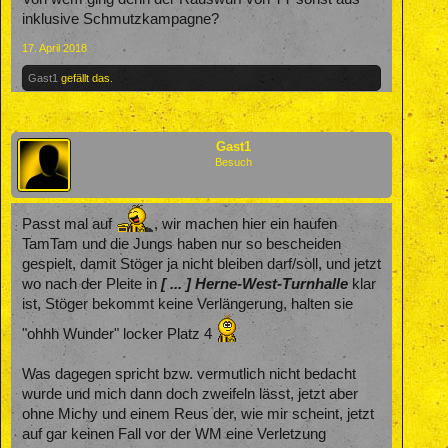
inklusive Schmutzkampagne?
17. April 2018
Gast1
gefällt das.
Gast1
Besuch
Passt mal auf
, wir machen hier ein haufen
TamTam und die Jungs haben nur so bescheiden
gespielt, damit Stöger ja nicht bleiben darf/soll, und jetzt
wo nach der Pleite in
[ ... ] Herne-West-Turnhalle
klar
ist, Stöger bekommt keine Verlängerung, halten sie
"ohhh Wunder" locker Platz 4
Was dagegen spricht bzw. vermutlich nicht bedacht
wurde und mich dann doch zweifeln lässt, jetzt aber
ohne Michy und einem Reus der, wie mir scheint, jetzt
auf gar keinen Fall vor der WM eine Verletzung