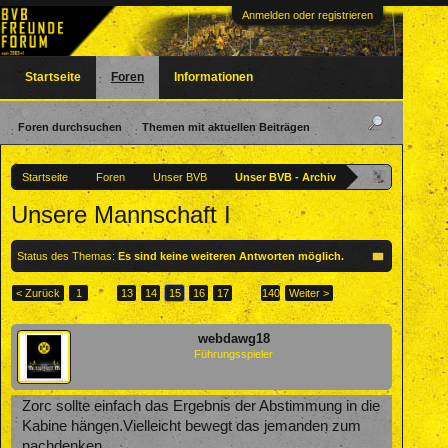
Anmelden oder registrieren
Startseite
Foren
Informationen
Foren durchsuchen
Themen mit aktuellen Beiträgen
Startseite
Foren
Unser BVB
Unser BVB - Archiv
Unsere Mannschaft I
Status des Themas:
Es sind keine weiteren Antworten möglich.
< Zurück
1
←
13
14
15
16
17
→
140
Weiter >
webdawg18
Führungsspieler
Zorc sollte einfach das Ergebnis der Abstimmung in die
Kabine hängen.Vielleicht bewegt das jemanden zum
nachdenken.