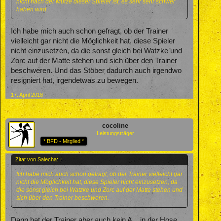
nicht nach der Mütze dieser Spieler ist, es sehr sehr schwer
haben wird.
Ich habe mich auch schon gefragt, ob der Trainer
vielleicht gar nicht die Möglichkeit hat, diese Spieler
nicht einzusetzen, da die sonst gleich bei Watzke und
Zorc auf der Matte stehen und sich über den Trainer
beschweren. Und das Stöber dadurch auch irgendwo
resigniert hat, irgendetwas zu bewegen.
17. April 2018
cocoline
Leistungsträger
* BFD - Mitglied *
Zitat von Salecha:
↑
Ich habe mich auch schon gefragt, ob der Trainer vielleicht gar
nicht die Möglichkeit hat, diese Spieler nicht einzusetzen, da
die sonst gleich bei Watzke und Zorc auf der Matte stehen und
sich über den Trainer beschweren.
Dann hat der Trainer aber auch kein A... in der Hose.