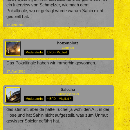
ein Interview von Schmelzer, wie nach dem
Pokalfinale, wo er gefragt wurde warum Sahin nicht
gespielt hat.
17. April 2018
hotzenplotz
Legende
ModeratorIn
BFD - Mitglied
Das Pokalfinale haben wir immerhin gewonnen.
17. April 2018
Salecha
Führungsspieler
ModeratorIn
* BFD - Mitglied *
das stimmt, aber da hatte Tuchel ja wohl den A... in der
Hose und hat Sahin nicht aufgestellt, was zum Unmut
gewisser Spieler geführt hat.