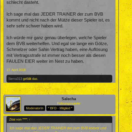
schlecht dasteht.
Ich sage mal das JEDER TRAINER der zum BVB
kommt und nicht nach der Mütze dieser Spieler ist, es
sehr sehr schwer haben wird.
Ich würde mir ganz genau überlegen, welche Spieler
dem BVB weiterhelfen. Und egal sie lange ein Götze,
Schmelzer oder Sahin Vertrag haben, eine Auflösung
mit Vertragsstrafe ist immer noch besser als diesen
FAULEN EIER weiter im Nest zu haben.
17. April 2018
Sierra313
gefällt das.
Salecha
Führungsspieler
ModeratorIn
* BFD - Mitglied *
Zitat von ****:
↑
Ich sage mal das JEDER TRAINER der zum BVB kommt und