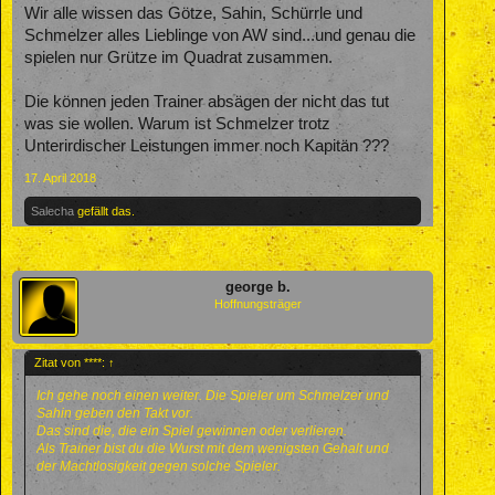
Wir alle wissen das Götze, Sahin, Schürrle und
Schmelzer alles Lieblinge von AW sind...und genau die
spielen nur Grütze im Quadrat zusammen.
Die können jeden Trainer absägen der nicht das tut
was sie wollen. Warum ist Schmelzer trotz
Unterirdischer Leistungen immer noch Kapitän ???
17. April 2018
Salecha
gefällt das.
george b.
Hoffnungsträger
Zitat von ****:
↑
Ich gehe noch einen weiter. Die Spieler um Schmelzer und
Sahin geben den Takt vor.
Das sind die, die ein Spiel gewinnen oder verlieren.
Als Trainer bist du die Wurst mit dem wenigsten Gehalt und
der Machtlosigkeit gegen solche Spieler.