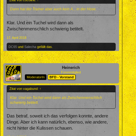
Dann hat der Trainer aber auch kein A... in der Hose.
Klar. Und ein Tuchel wird dann als
Zwischenmenschlich schwierig betitelt.
17. April 2018
DC65
und
Salecha
gefällt das.
Heinerich
Forenmitglied
ModeratorIn
BFD - Vorstand
Zitat von vagabund:
↑
Klar. Und ein Tuchel wird dann als Zwischenmenschlich
schwierig betitelt.
Das betraf, soweit ich das verfolgen konnte, andere
Dinge. Aber ich kann natürlich, ebenso, wie andere,
nicht hinter die Kulissen schauen.