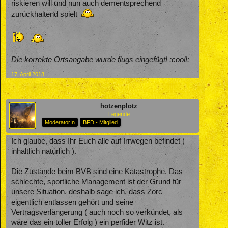
riskieren will und nun auch dementsprechend
zurückhaltend spielt
Die korrekte Ortsangabe wurde flugs eingefügt! :cool!:
17. April 2018
hotzenplotz
Legende
ModeratorIn
BFD - Mitglied
Ich glaube, dass Ihr Euch alle auf Irrwegen befindet (
inhaltlich natürlich ).
Die Zustände beim BVB sind eine Katastrophe. Das
schlechte, sportliche Management ist der Grund für
unsere Situation. deshalb sage ich, dass Zorc
eigentlich entlassen gehört und seine
Vertragsverlängerung ( auch noch so verkündet, als
wäre das ein toller Erfolg ) ein perfider Witz ist.