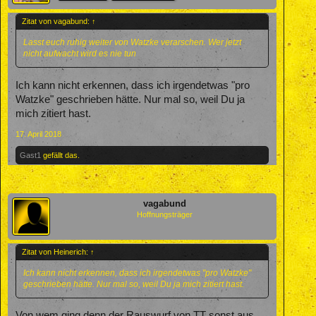
Zitat von vagabund:
↑
Lasst euch ruhig weiter von Watzke verarschen. Wer jetzt
nicht aufwacht wird es nie tun
Ich kann nicht erkennen, dass ich irgendetwas "pro
Watzke" geschrieben hätte. Nur mal so, weil Du ja
mich zitiert hast.
17. April 2018
Gast1
gefällt das.
vagabund
Hoffnungsträger
Zitat von Heinerich:
↑
Ich kann nicht erkennen, dass ich irgendetwas "pro Watzke"
geschrieben hätte. Nur mal so, weil Du ja mich zitiert hast.
Von wem ging denn der Rauswurf von TT sonst aus