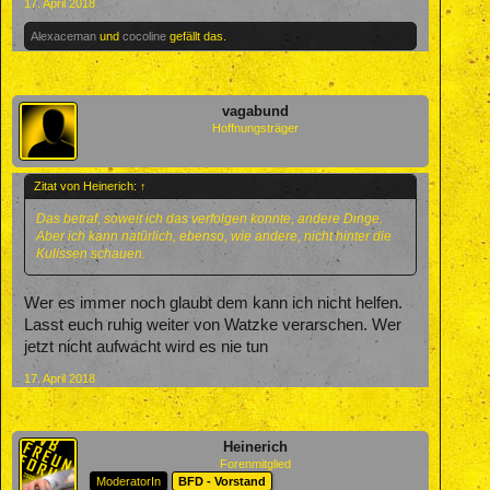
17. April 2018
Alexaceman
und
cocoline
gefällt das.
vagabund
Hoffnungsträger
Zitat von Heinerich:
↑
Das betraf, soweit ich das verfolgen konnte, andere Dinge.
Aber ich kann natürlich, ebenso, wie andere, nicht hinter die
Kulissen schauen.
Wer es immer noch glaubt dem kann ich nicht helfen.
Lasst euch ruhig weiter von Watzke verarschen. Wer
jetzt nicht aufwacht wird es nie tun
17. April 2018
Heinerich
Forenmitglied
ModeratorIn
BFD - Vorstand