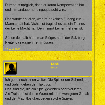
Durchaus möglich, dass er kaum Kompetenzen hat
und ihm andauernd reingequatscht wird.
Das würde erklären, warum er keinen Zugang zur
Mannschaft hat. Nichts ist tragischer, als ein Trainer,
der keine Macht hat. Den nimmt keiner mehr ernst.
Schon deshalb hätte man Stöger, nach der Salzburg
Pleite, da rausnehmen müssen.
17. April 2018
DC65
Besuch
Ich gehe noch einen weiter. Die Spieler um Schmelzer
und Sahin geben den Takt vor.
Das sind die, die ein Spiel gewinnen oder verlieren.
Als Trainer bist du die Wurst mit dem wenigsten Gehalt
und der Machtlosigkeit gegen solche Spieler.