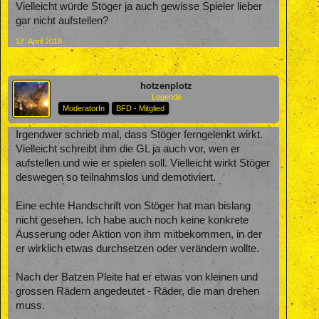
Vielleicht würde Stöger ja auch gewisse Spieler lieber
gar nicht aufstellen?
17. April 2018
hotzenplotz
Legende
ModeratorIn
BFD - Mitglied
Irgendwer schrieb mal, dass Stöger ferngelenkt wirkt.
Vielleicht schreibt ihm die GL ja auch vor, wen er
aufstellen und wie er spielen soll. Vielleicht wirkt Stöger
deswegen so teilnahmslos und demotiviert.
Eine echte Handschrift von Stöger hat man bislang
nicht gesehen. Ich habe auch noch keine konkrete
Äusserung oder Aktion von ihm mitbekommen, in der
er wirklich etwas durchsetzen oder verändern wollte.
Nach der Batzen Pleite hat er etwas von kleinen und
grossen Rädern angedeutet - Räder, die man drehen
muss.