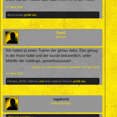
17. April 2018
Alexaceman
gefällt das.
Gast1
Besuch
Wir hatten ja einen Trainer der genau dafür, Eier genug
in der Hose hatte und der wurde bekanntlich, unter
Mithilfe der Lieblinge, geeeefeuuuuuert .
Zuletzt von einem Moderator bearbeitet:
17. April 2018
17. April 2018
Floralys
,
DC65
,
Salecha
und
einer weiteren Person
gefällt das.
vagabund
Hoffnungsträger
Zitat von cocoline:
↑